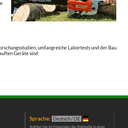
ge
. Forschungsstudien, umfangreiche Labortests und der Bau
auften Geräte sind:
Sprache:
New
Deutsch / DE
t
Melde
Wählen Sie im Folgenden die Webseite in einer