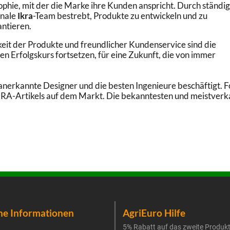
sophie, mit der die Marke ihre Kunden anspricht. Durch ständi
onale
Ikra
-Team bestrebt, Produkte zu entwickeln und zu
antieren.
eit der Produkte und freundlicher Kundenservice sind die
en Erfolgskurs fortsetzen, für eine Zukunft, die von immer
nal anerkannte Designer und die besten Ingenieure beschäftigt
IKRA-Artikels auf dem Markt. Die bekanntesten und meistverk
he Informationen
AgriEuro Hilfe
5% Rabatt auf das zweite Produk