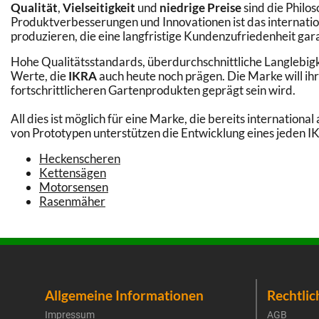
Qualität
,
Vielseitigkeit
und
niedrige Preise
sind die Philo
Produktverbesserungen und Innovationen ist das internati
produzieren, die eine langfristige Kundenzufriedenheit gar
Hohe Qualitätsstandards, überdurchschnittliche Langlebigk
Werte, die
IKRA
auch heute noch prägen. Die Marke will ihr
fortschrittlicheren Gartenprodukten geprägt sein wird.
All dies ist möglich für eine Marke, die bereits internatio
von Prototypen unterstützen die Entwicklung eines jeden 
Heckenscheren
Kettensägen
Motorsensen
Rasenmäher
Allgemeine Informationen
Rechtlic
Impressum
AGB