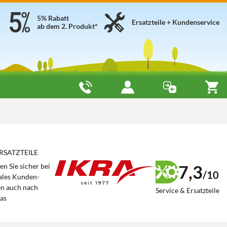
5% Rabatt
Ersatzteile + Kundenservice
ab dem 2. Produkt*
ERSATZTEILE
7,3
en Sie sicher bei
/10
ales Kunden-
en auch nach
Service & Ersatzteile
das