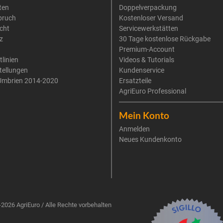
ten
Doppelverpackung
pruch
Kostenloser Versand
cht
Servicewerkstätten
z
30 Tage kostenlose Rückgabe
Premium-Account
tlinien
Videos & Tutorials
tellungen
Kundenservice
Umbrien 2014-2020
Ersatzteile
AgriEuro Professional
Mein Konto
Anmelden
Neues Kundenkonto
2026 AgriEuro / Alle Rechte vorbehalten