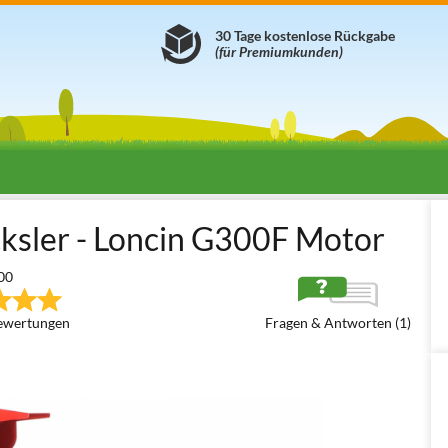
30 Tage kostenlose Rückgabe
(für Premiumkunden)
enhäcksler
Mit Loncin Motor
GTM Professional GTS 900 G
ksler - Loncin G300F Motor
00
ewertungen
Fragen & Antworten (1)