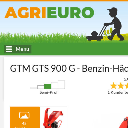
Menu
HOME
Holzbearbeitung
Häcksler
Benzin Häcksler
Walz
GTM GTS 900 G - Benzin-Häc
5,
Semi-Profi
1 Kundenb
45