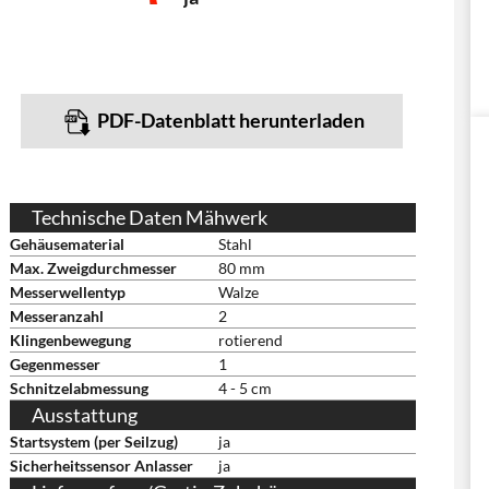
PDF-Datenblatt herunterladen
Technische Daten Mähwerk
Gehäusematerial
Stahl
Max. Zweigdurchmesser
80 mm
Messerwellentyp
Walze
Messeranzahl
2
Klingenbewegung
rotierend
Gegenmesser
1
Schnitzelabmessung
4 - 5 cm
Ausstattung
Startsystem (per Seilzug)
ja
Sicherheitssensor Anlasser
ja