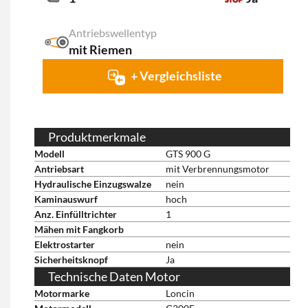
Antriebswellentyp
mit Riemen
+ Vergleichsliste
Produktmerkmale
Modell
GTS 900 G
Antriebsart
mit Verbrennungsmotor
Hydraulische Einzugswalze
nein
Kaminauswurf
hoch
Anz. Einfülltrichter
1
Mähen mit Fangkorb
Elektrostarter
nein
Sicherheitsknopf
Ja
Technische Daten Motor
Motormarke
Loncin