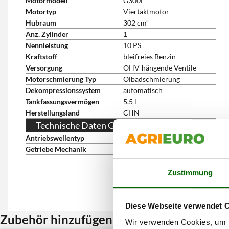
Motormodell
G300F
Motortyp
Viertaktmotor
Hubraum
302 cm³
Anz. Zylinder
1
Nennleistung
10 PS
Kraftstoff
bleifreies Benzin
Versorgung
OHV-hängende Ventile
Motorschmierung Typ
Ölbadschmierung
Dekompressionssystem
automatisch
Tankfassungsvermögen
5.5 l
Herstellungsland
CHN
Technische Daten Getriebe
Antriebswellentyp
mit Riemen
Getriebe Mechanik
Zahnradgetriebe im Ölbad
Zustimmung
Diese Webseite verwendet 
Zubehör hinzufügen und Rabatt erhalten
Wir verwenden Cookies, um I