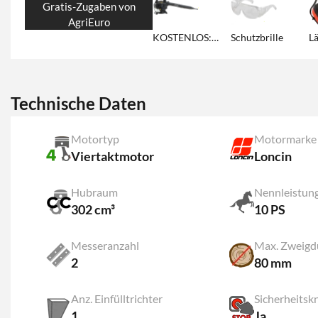
Gratis-Zugaben von
AgriEuro
KOSTENLOS: BLACKSTONE Benzin-Laubbläser
Schutzbrille
Technische Daten
Motortyp
Motormarke
Viertaktmotor
Loncin
Hubraum
Nennleistun
302 cm³
10 PS
Messeranzahl
Max. Zweigd
2
80 mm
Anz. Einfülltrichter
Sicherheitsk
1
Ja