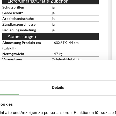
Lieferumfang/Gratis-Zubehör
Schutzbrillen
ja
Gehörschutz
ja
Arbeitshandschuhe
ja
Zündkerzenschlüssel
ja
Bedienungsanleitung
ja
Abmessungen
Abmessung Produkt cm
160X61X144 cm
(LxBxH)
Nettogewicht
147 kg
Verpackung
Original-Holzkiste
Abmessung Verpackung/en
127X76X112 cm
cm (LxBxH)
Gesamtgewicht mit
172 kg
Verpackung
Details
Lieferung mit hydraulischer
ja
Entladeplattform
Montagezeit
60 Minuten
Cookies
nhalte und Anzeigen zu personalisieren, Funktionen für soziale