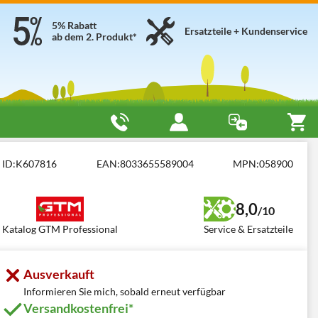
5% Rabatt
Ersatzteile + Kundenservice
ab dem 2. Produkt*
ID:
K607816
EAN:
8033655589004
MPN:
058900
8,0
/10
Katalog GTM Professional
Service & Ersatzteile
Ausverkauft
Informieren Sie mich, sobald erneut verfügbar
Versandkostenfrei*