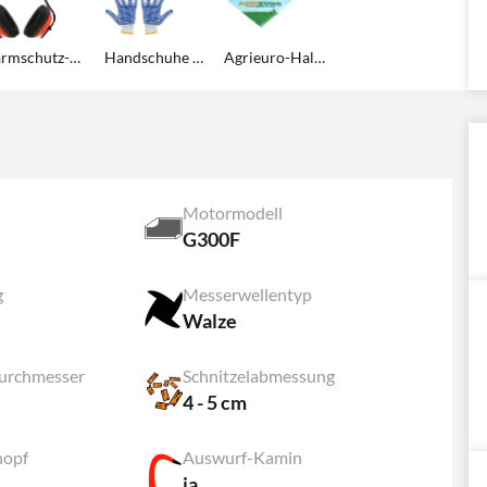
Lärmschutz-Kopfhörer
Handschuhe aus Baumwolle
Agrieuro-Halstuch
Motormodell
G300F
g
Messerwellentyp
Walze
urchmesser
Schnitzelabmessung
4 - 5 cm
nopf
Auswurf-Kamin
ja