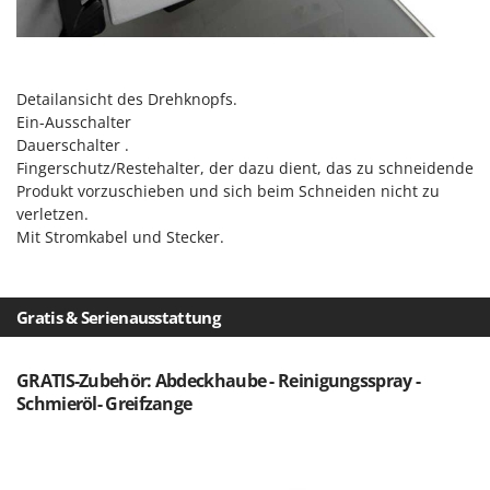
Makita
MAMMAMIA
Marcato
Detailansicht des Drehknopfs.
Marina Systems
Ein-Ausschalter
Master
Dauerschalter .
Fingerschutz/Restehalter, der dazu dient, das zu schneidende
Mastercook
Produkt vorzuschieben und sich beim Schneiden nicht zu
McCulloch
verletzen.
Mit Stromkabel und Stecker.
MCH
Michelin
Mille
Gratis & Serienausstattung
Minox
Mockmill
GRATIS-Zubehör: Abdeckhaube - Reinigungsspray -
Schmieröl- Greifzange
More than chef
MOSA
MOVA