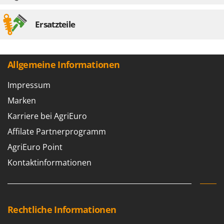
WIDU
Wiper EcoRobot
Ersatzteile
Wolf Garten
Wortex
Worx
Allgemeine Informationen
Impressum
Y
Yard Force
Marken
Z
Karriere bei AgriEuro
Zanon
Affilate Partnerprogramm
Zephir
AgriEuro Point
ZGrills
Kontaktinformationen
Zodiac
Zomax
Rechtliche Informationen