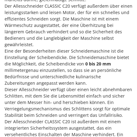
M
Mähroboter
Famag
Der Allesschneider CLASSIC C20 verfügt außerdem über einen
Maisentkörnungsmaschinen
leistungsstarken und leisen Motor, der für ein schnelles und
Famur
effizientes Schneiden sorgt. Die Maschine ist mit einem
Manuelle Heckenscheren
FARMER
Wärmeschutz ausgestattet, der eine Überhitzung bei
Mehrzweck-Sauggeräte
längerem Gebrauch verhindert und so die Sicherheit des
FBC
Bedieners und die Langlebigkeit der Maschine selbst
Minibacköfen
Ferrari Group
gewährleistet.
Motorhacken - Gartenfräsen
Ferroni
Eine der Besonderheiten dieser Schneidemaschine ist die
Motorspritzen
Einstellung der Scheibendicke. Die Schneidemaschine bietet
Ferrua
die Möglichkeit, die Scheibendicke von
0 bis 20 mm
Mulcher für Traktor
FIAC
millimetergenau einzustellen, so dass sie an persönliche
Bedürfnisse und unterschiedliche kulinarische
FIEM
N
Zubereitungen angepasst werden kann.
Notstromaggregat
Fimar
Dieser Allesschneider verfügt über einen leicht abnehmbaren
Nudelmaschinen
Schlitten, mit dem Sie die Lebensmittel einfach und sicher
FINI
unter dem Messer hin- und herschieben können. Ein
Fiorentini
O
Verriegelungsmechanismus des Schlittens sorgt für optimale
Obstmühlen Obsthäcksler Obstmuser
Fiskars
Stabilität beim Schneiden und verringert das Unfallrisiko.
Obstpressen
Der Allesschneider CLASSIC C20 ist außerdem mit einem
Flymo
integrierten Sicherheitssystem ausgestattet, das ein
Olivenernter und Schüttler
Fontana Forni
versehentliches Einschalten der Maschine verhindert. Ein