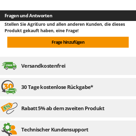
Tornado
Schlittenswerkstoff
emaillierter Stahl
Nettogewicht
6.9 kg
Tre Spade
Fragen und Antworten
abnehmbarer Schlitten durch Knopf
ja
Trev - Abrek - TecnoVIR
Verpackung
Originalverpackung
Stellen Sie AgriEuro und allen anderen Kunden, die dieses
Trotec
Produkt gekauft haben, eine Frage!
Führung des Schlittens
260 mm
Abmessung Verpackung/en cm (LxBxH)
43.4x34.7x36.6 cm
Troy-Bilt
Frage hinzufügen
Werkstoff des Schneideguttellers
emallierter Stahl
Gesamtgewicht mit Verpackung
8.1 kg
U
Udor
Montagezeit
montiert
Versandkostenfrei
Unger
V
Verdemax
30 Tage kostenlose Rückgabe*
Vesco
Volpi
Rabatt 5% ab dem zweiten Produkt
W
Waldner
Weber
Technischer Kundensupport