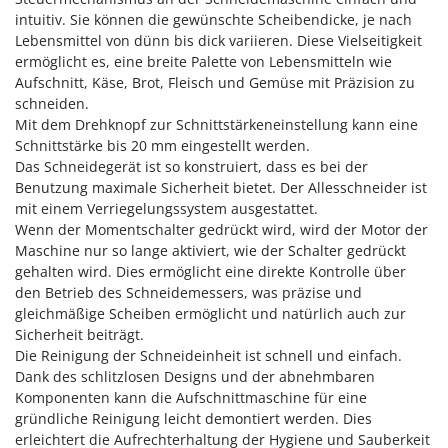
Sprühgeräte für Pflanzenbehandlung
Infaco
intuitiv. Sie können die gewünschte Scheibendicke, je nach
Stäubegeräte für Traktor
Lebensmittel von dünn bis dick variieren. Diese Vielseitigkeit
Intec
ermöglicht es, eine breite Palette von Lebensmitteln wie
Staubsauger - Elektrobesen
Intex
Aufschnitt, Käse, Brot, Fleisch und Gemüse mit Präzision zu
schneiden.
Iseki
T
Teppichreiniger und Teppichbodenreiniger
Mit dem Drehknopf zur Schnittstärkeneinstellung kann eine
Italyco
Schnittstärke bis 20 mm eingestellt werden.
Thermische und mechanische Unkrautbrenner
ITM
Das Schneidegerät ist so konstruiert, dass es bei der
Tomatenpressen
Benutzung maximale Sicherheit bietet. Der Allesschneider ist
J
mit einem Verriegelungssystem ausgestattet.
Tragbare Powerstationen
JOLLY ITALIA
Wenn der Momentschalter gedrückt wird, wird der Motor der
Traktor-Heckenscheren mit Ausleger
Maschine nur so lange aktiviert, wie der Schalter gedrückt
K
gehalten wird. Dies ermöglicht eine direkte Kontrolle über
KAAZ
U
den Betrieb des Schneidemessers, was präzise und
Umfüllpumpen
Karcher
gleichmäßige Scheiben ermöglicht und natürlich auch zur
Umkehrfräsen
Sicherheit beiträgt.
Kasco
Die Reinigung der Schneideinheit ist schnell und einfach.
Kemper
V
Dank des schlitzlosen Designs und der abnehmbaren
Vakuumiergeräte
Komponenten kann die Aufschnittmaschine für eine
Kenwood
Vertikutierer
gründliche Reinigung leicht demontiert werden. Dies
Keter
erleichtert die Aufrechterhaltung der Hygiene und Sauberkeit