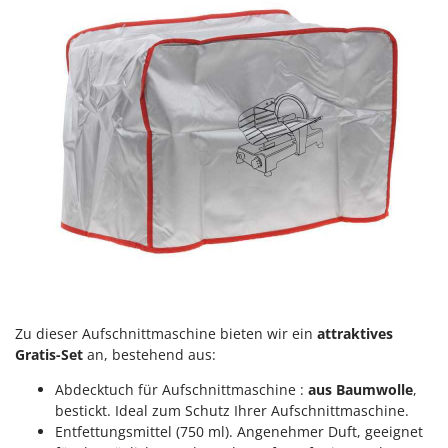
Mowox
MTD
N
New O.M.R.A.
Nilfisk
Ninja
Novatec
Novital
NuAir
NuovaFac
O
Zu dieser Aufschnittmaschine bieten wir ein
attraktives
Officine Savioli
Gratis-Set
an, bestehend aus:
Oliviero
Abdecktuch für Aufschnittmaschine :
aus Baumwolle
,
Olix
bestickt. Ideal zum Schutz Ihrer Aufschnittmaschine.
OMA
Entfettungsmittel (750 ml). Angenehmer Duft, geeignet