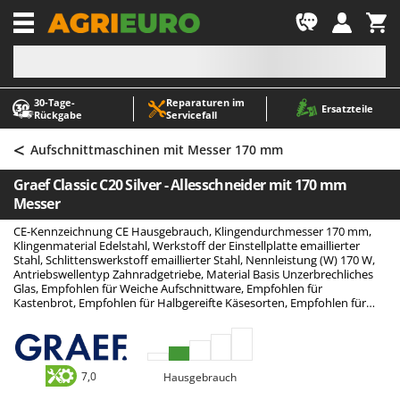
-1
30‑Tage-
Reparaturen im
A
A
Ersatzteile
Rückgabe
Servicefall
Abbeermaschinen - Traubenmühlen
ABAC
<
Abfüllgeräte
AgriEuro Premium
Aufschnittmaschinen mit Messer 170 mm
Akku Gartenscheren
AgriEuro TOP-LINE
Graef Classic C20 Silver - Allesschneider mit 170 mm
Akku Gras- und Strauchscheren
AGT
Messer
Akku-Stichsägen
Aima
CE-Kennzeichnung CE Hausgebrauch, Klingendurchmesser 170 mm,
Klingenmaterial Edelstahl, Werkstoff der Einstellplatte emaillierter
Allzwecktransporter - Motorschubkarren
Airmec
Stahl, Schlittenswerkstoff emaillierter Stahl, Nennleistung (W) 170 W,
Antriebswellentyp Zahnradgetriebe, Material Basis Unzerbrechliches
Alu-Teleskopleitern
AL-KO
Glas, Empfohlen für Weiche Aufschnittware, Empfohlen für
Kastenbrot, Empfohlen für Halbgereifte Käsesorten, Empfohlen für
Anbaubagger Heckbagger für Traktoren
ALA 2000
Gemüse
Arbeitsschutzkleidung
Alce
Aschesauger
Alpina
7,0
Hausgebrauch
Astkettensägen - Hochentaster
Ama