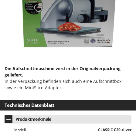
Rato
Reber
Redback
Resto Italia
Ribimex
Ripartrak
Ritter
River Systems
Die Aufschnittmaschine wird in der Originalverpackung
geliefert.
Robomow
In der Verpackung befinden sich auch eine Aufschnittbox
Rossofuoco
sowie ein MiniSlice-Adapter.
Rover Pompe
Royal Food
Technisches Datenblatt
Ryobi
Produktmerkmale
S
S.T.P.
Modell
CLASSIC C20 silver