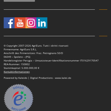
© Copyright 2007-2026 AgriEuro. Tutti i diritti riservati
Firmenname: AgriEuro S.R.L.
Anschrift des Firmensitzes: Fraz. Petrognano 50/D
06049 – Spoleto – (PG)
Handelsregister Perugia – Umsatzsteuer-Identifikationsnummer IT01629170547
REA-Nummer: 150802
Stammkapital: 5.000.000,00 €
Kontaktinformationen
Powered by Kaleido | Digital Productions - www.kalei.do