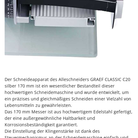
Reinigungsmaschinen für Fassaden, Fenster und PV-Anlagen
GreenBay
Rührtöpfe mit Elektrischem Rührwerk
Greenworks
Rupfmaschinen
GRIFO
S
GVS
Sämaschinen und Düngerstreuer
GYS
Scheibenpflüge
H
Schneefräsen
Hailo
Schneeräumer
Helvi
Schrotmühlen - elektrisch
Henx
Der Schneideapparat des Alleschneiders GRAEF CLASSIC C20
Schwader für Traktoren
silber 170 mm ist ein wesentlicher Bestandteil dieser
HiKOKI
hochwertigen Schneidemaschine und wurde entwickelt, um
Schweißgeräte
Honda
ein präzises und gleichmäßiges Schneiden einer Vielzahl von
Seilwinden - Motorseilwinden
Lebensmitteln zu gewährleisten.
I
Sichelmähwerke für Traktoren
Das 170 mm Messer ist aus hochwertigem Edelstahl gefertigt,
Idromatic
der eine außergewöhnliche Haltbarkeit und
Sichelmulcher für Traktoren
Il-Tec
Korrosionsbeständigkeit garantiert.
Sortierer für Oliven
Die Einstellung der Klingenstärke ist dank des
Imperia
Steuermechanismus an der Schneidemaschine einfach und