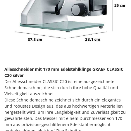
Klimaanlagen – Klimageräte
E
Knetmaschinen
Echo
Knochensägen
EcoFlow
Kompressoren - elektrisch
Edilmark
Kompressoren für Ernte und Baumschnitt
Effeuno
Kreiseleggen
Einhell
Küchenreiben - elektrisch
Elegen
Kükenaufzuchtboxen
Energy Gruppi
Allesschneider mit 170 mm Edelstahlklinge GRAEF CLASSIC
Enotecnica Pillan
C20 silver
L
Laderampe aus Aluminium
Der Allesschneider CLASSIC C20 ist eine ausgezeichnete
Eschenfelder
Schneidemaschine, die sich durch ihre hohe Qualität und
Laubsauger - Laubbläser
EuroMech
Vielseitigkeit auszeichnet
Laubsauger auf Rädern
Diese Schneidemaschine zeichnet sich durch ein elegantes
Eurosystems
und robustes Design aus, das aus hochwertigen Materialien
Luftentfeuchter
hergestellt wird, um ihre Langlebigkeit und Zuverlässigkeit zu
F
Luftkühler mit Wasserverdunstung
FAC
gewährleisten. Das Messer mit einem Durchmesser von 170
mm aus präzisionsgeschliffenem Edelstahl ermöglicht
Fama Industrie
mühelos dünne, gleichmäßige Schnitte.