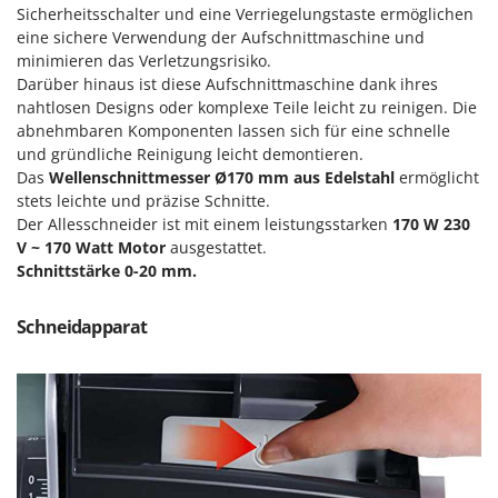
Sicherheitsschalter und eine Verriegelungstaste ermöglichen
Forest Master
P
Palettengabeln für Traktoren
eine sichere Verwendung der Aufschnittmaschine und
Francini
minimieren das Verletzungsrisiko.
Pelletpressen
Darüber hinaus ist diese Aufschnittmaschine dank ihres
G
Pflüge für Traktor
nahtlosen Designs oder komplexe Teile leicht zu reinigen. Die
G3 Ferrari
abnehmbaren Komponenten lassen sich für eine schnelle
Planierschilder für Traktoren
Gardena
und gründliche Reinigung leicht demontieren.
Plasmaschneider
Das
Wellenschnittmesser Ø170 mm aus Edelstahl
ermöglicht
Garofalo
stets leichte und präzise Schnitte.
Poolroboter
GeoTech
Der Allesschneider ist mit einem leistungsstarken
170 W 230
Pools
V ~ 170 Watt Motor
ausgestattet.
GeoTech Pro
Poolstaubsauger
Schnittstärke 0-20 mm.
Gierre
Ginko - MGM
R
Schneidapparat
Rasenmäher
Gipeco
Rasensodenschneider
Girmi
Rasentraktoren Aufsitzmäher
Goodyear
Rasentrimmer - Kantenschneider
GRAEF
Rasentrimmer - Motorsensen - Freischneider
Gre