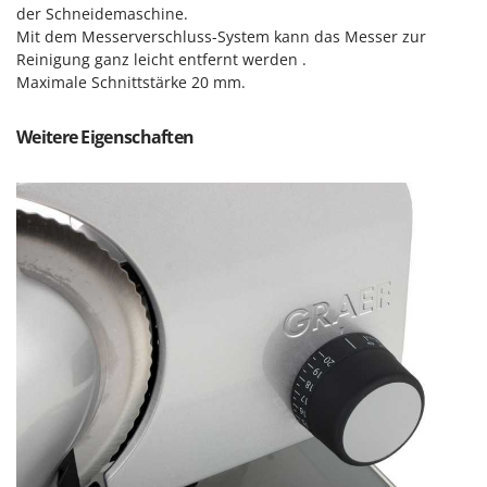
Vogelscheuchen - Vogelabwehr
KitchenAid
der Schneidemaschine.
Mit dem Messerverschluss-System kann das Messer zur
W
Komo
Reinigung ganz leicht entfernt werden .
Wasserpumpen
Maximale Schnittstärke 20 mm.
L
Wasserpumpen für Traktoren
Laica
Wein- und Obstpressen
Weitere Eigenschaften
Lampacrescia - MGM
Wein- und Ölschichtenfilter
Landxcape
Weitere Produkte
LAR Casalinghi
Wiesenwalzen für Traktor
Lavor
Wippsägen
Linea VZ
Wurstfüller
Lisam
Z
Lotusgrill
Zerstäuber
M
Zinkeneggen
M.A.I.BO.
Zubehör für Rasentraktoren
Macom
Macte Ovens