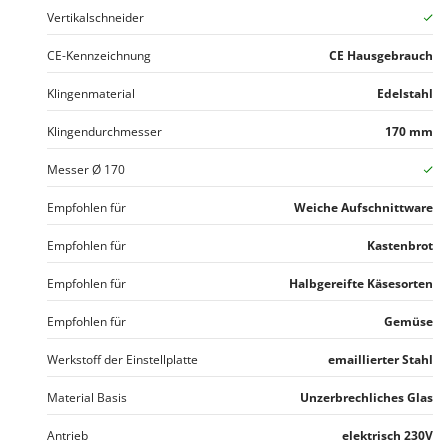
Santos
Vertikalschneider
Sbaraglia
CE-Kennzeichnung
CE Hausgebrauch
Schnitzer
Klingenmaterial
Edelstahl
Seven Italy
Shark
Klingendurchmesser
170 mm
Shindaiwa
Messer Ø 170
Silky
Empfohlen für
Weiche Aufschnittware
Simatech
Empfohlen für
Kastenbrot
Sirman
Skil
Empfohlen für
Halbgereifte Käsesorten
Smartwood
Empfohlen für
Gemüse
Smeg
Werkstoff der Einstellplatte
emaillierter Stahl
Snapper
Solidur
Material Basis
Unzerbrechliches Glas
Spice Electronics
Antrieb
elektrisch 230V