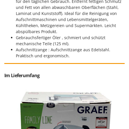
für den täglichen Gebrauch. Entfernt fettigen Schmutz
Omas
und Fett von allen abwaschbaren Oberflächen (Stahl,
Ompagrill
Laminat und Kunststoff). Ideal für die Reinigung von
Aufschnittmaschinen und Lebensmittelgeräten,
Ooni
Kühltheken, Metzgereien und Supermärkten. Leicht
Oriental Koshin
abspülbares Produkt.
Gebrauchsfertiger Öler , schmiert und schützt
Outdoorchef
mechanische Teile (125 ml).
Aufschnittzange : Aufschnittzange aus Edelstahl.
P
Palazzetti
Praktisch und ergonomisch.
Palumbo Pavi
Partisani
Im Lieferumfang
Paterlini
Philips
Pramac
Prismafood
R
R.G.V.