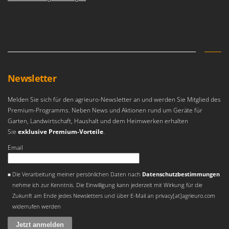
Newsletter
Melden Sie sich für den agrieuro-Newsletter an und werden Sie Mitglied des
Premium-Programms. Neben News und Aktionen rund um Geräte für
Garten, Landwirtschaft, Haushalt und dem Heimwerken erhalten
Sie
exklusive Premium-Vorteile
.
Email
Es ist ein Fehler aufgetreten
Die Verarbeitung meiner persönlichen Daten nach
Datenschutzbestimmungen
nehme ich zur Kenntnis. Die Einwilligung kann jederzeit mit Wirkung für die
Zukunft am Ende jedes Newsletters und über E-Mail an privacy[at]agrieuro.com
widerrufen werden