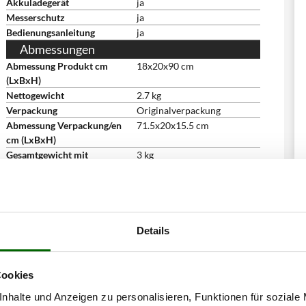
Akkuladegerät
ja
Messerschutz
ja
Bedienungsanleitung
ja
Abmessungen
Abmessung Produkt cm
18x20x90 cm
(LxBxH)
Nettogewicht
2.7 kg
Verpackung
Originalverpackung
Abmessung Verpackung/en
71.5x20x15.5 cm
cm (LxBxH)
Gesamtgewicht mit
3 kg
Verpackung
Montagezeit
montiert
Details
Cookies
nhalte und Anzeigen zu personalisieren, Funktionen für soziale