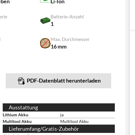
eben
Li-Ion
erie
Batterie-Anzahl
1
d
Max. Durchmesser
16 mm
PDF-Datenblatt herunterladen
Ausstattung
Lithium Akku
ja
Multitool Akku
Multitool Akku
Lieferumfang/Gratis-Zubehör