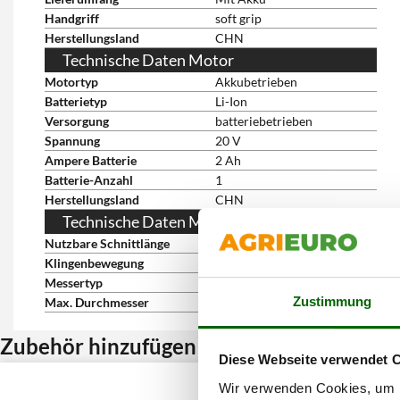
Handgriff
soft grip
Herstellungsland
CHN
Technische Daten Motor
Motortyp
Akkubetrieben
Batterietyp
Li-Ion
Versorgung
batteriebetrieben
Spannung
20 V
Ampere Batterie
2 Ah
Batterie-Anzahl
1
Herstellungsland
CHN
Technische Daten Mähwerk
Nutzbare Schnittlänge
51 cm
Klingenbewegung
gegenläufiges Doppelblatt
Messertyp
acciaio
Zustimmung
Max. Durchmesser
16 mm
Zubehör hinzufügen und Rabatt erhalten
Diese Webseite verwendet 
Wir verwenden Cookies, um I