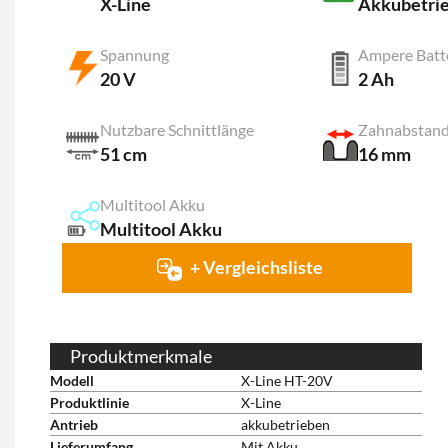
X-Line
Akkubetri
Spannung
Ampere Batt
20 V
2 Ah
Nutzbare Schnittlänge
Zahnabstan
51 cm
16 mm
Multitool Akku
Multitool Akku
+ Vergleichsliste
Produktmerkmale
Modell
X-Line HT-20V
Produktlinie
X-Line
Antrieb
akkubetrieben
Lieferumfang
Mit Akku