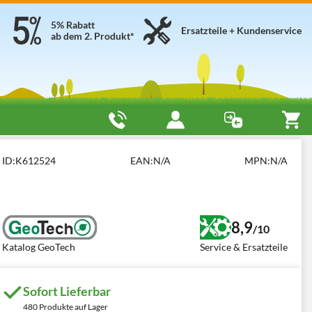
5% Rabatt
Ersatzteile + Kundenservice
ab dem 2. Produkt*
ine HT-20V
ID:
K612524
EAN:
N/A
MPN:
N/A
8,9
/10
Katalog GeoTech
Service & Ersatzteile
Sofort Lieferbar
480 Produkte auf Lager