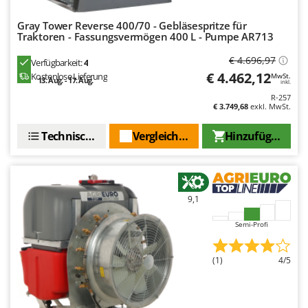
Makita
Gray Tower Reverse 400/70 - Gebläsespritze für
MAMMAMIA
Traktoren - Fassungsvermögen 400 L - Pumpe AR713
Marcato
€ 4.696,97
Verfügbarkeit:
4
Marina Systems
€ 4.462,12
Kostenlose Lieferung
MwSt.
13. Aug. - 17. Aug.
inkl.
Master
R-257
€ 3.749,68
exkl. MwSt.
Mastercook
McCulloch
Technische Daten
Vergleichen Sie
Hinzufügen
MCH
Michelin
Mille
9,1
Minox
Semi-Profi
Mockmill
More than chef
(1)
4/5
MOSA
MOVA