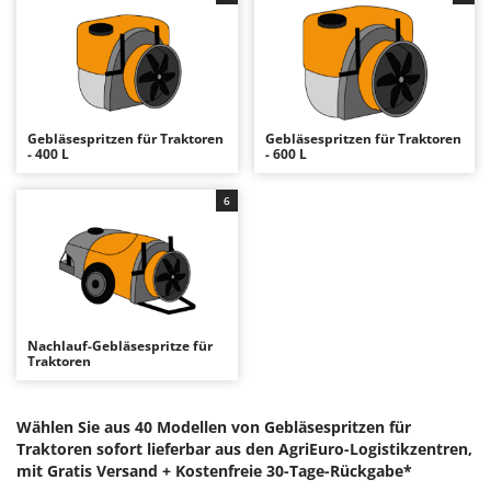
Astscheren
Ambrogio Robot
Atemschutzgeräte
Annovi Reverberi
Aufroller für Olivennetze
ANTHBOT
Aufschnittmaschinen
Archman
Gebläsespritzen für Traktoren
Gebläsespritzen für Traktoren
Auslegemulcher für Traktoren
Arco
- 400 L
- 600 L
Äxte - Beile und Spalthammer
Ardes
6
Argo
B
Balkenmäher
Ariete
Bandsägen
Artus
Batterieladegeräte - Starthilfegeräte
Attila
Baum- und Astscheren - manuell
Ausonia
Nachlauf-Gebläsespritze für
Traktoren
Baumscheren - pneumatisch
Awelco
Baumstumpffräsen
B
Wählen Sie aus 40 Modellen von Gebläsespritzen für
Bindezangen - elektrisch
Baesso
Traktoren sofort lieferbar aus den AgriEuro-Logistikzentren,
mit Gratis Versand +
Kostenfreie 30-Tage-Rückgabe*
Bodenfräsen für Traktor
Bahco