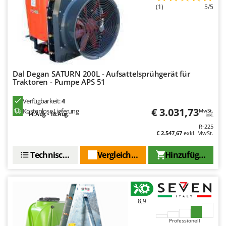
(1)
5/5
Dal Degan SATURN 200L - Aufsattelsprühgerät für
Traktoren - Pumpe APS 51
Verfügbarkeit:
4
€ 3.031,73
Kostenlose Lieferung
MwSt.
14. Aug. - 18. Aug.
inkl.
R-225
€ 2.547,67
exkl. MwSt.
Technische Daten
Vergleichen Sie
Hinzufügen
8,9
Professionell