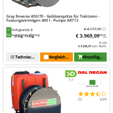
Omas
Ompagrill
Gray Reverse 400/70 - Gebläsespritze für Traktoren -
Ooni
Fassungsvermögen 400 l - Pumpe AR713
Oriental Koshin
€ 4.177,99
Verfügbarkeit:
3
Outdoorchef
€ 3.969,09
Kostenlose Lieferung
MwSt.
13. Aug. - 17. Aug.
inkl.
R-229
P
€ 3.335,37
exkl. MwSt.
Palazzetti
Palumbo Pavi
Technische Daten
Vergleichen Sie
Hinzufügen
Partisani
Paterlini
Philips
7,1
Pramac
Semi-Profi
Prismafood
(1)
3,5/5
R
R.G.V.