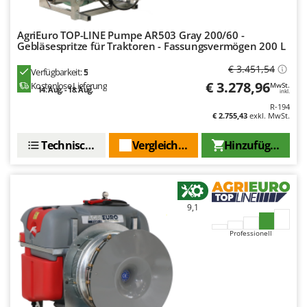
Mowox
MTD
AgriEuro TOP-LINE Pumpe AR503 Gray 200/60 -
Gebläsespritze für Traktoren - Fassungsvermögen 200 L
N
New O.M.R.A.
€ 3.451,54
Verfügbarkeit:
5
€ 3.278,96
Kostenlose Lieferung
MwSt.
Nilfisk
14. Aug. - 18. Aug.
inkl.
R-194
Ninja
€ 2.755,43
exkl. MwSt.
Novatec
Technische Daten
Vergleichen Sie
Hinzufügen
Novital
NuAir
NuovaFac
9,1
O
Officine Savioli
Professionell
Oliviero
Olix
OMA