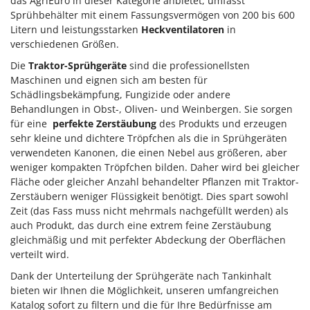
das AgriEuro in dieser Kategorie anbietet, umfasst
Sprühbehälter mit einem Fassungsvermögen von 200 bis 600
Litern und leistungsstarken
Heckventilatoren
in
verschiedenen Größen.
Die
Traktor-Sprühgeräte
sind die professionellsten
Maschinen und eignen sich am besten für
Schädlingsbekämpfung, Fungizide oder andere
Behandlungen in Obst-, Oliven- und Weinbergen. Sie sorgen
für eine
perfekte Zerstäubung
des Produkts und erzeugen
sehr kleine und dichtere Tröpfchen als die in Sprühgeräten
verwendeten Kanonen, die einen Nebel aus größeren, aber
weniger kompakten Tröpfchen bilden. Daher wird bei gleicher
Fläche oder gleicher Anzahl behandelter Pflanzen mit Traktor-
Zerstäubern weniger Flüssigkeit benötigt. Dies spart sowohl
Zeit (das Fass muss nicht mehrmals nachgefüllt werden) als
auch Produkt, das durch eine extrem feine Zerstäubung
gleichmäßig und mit perfekter Abdeckung der Oberflächen
verteilt wird.
Dank der Unterteilung der Sprühgeräte nach Tankinhalt
bieten wir Ihnen die Möglichkeit, unseren umfangreichen
Katalog sofort zu filtern und die für Ihre Bedürfnisse am