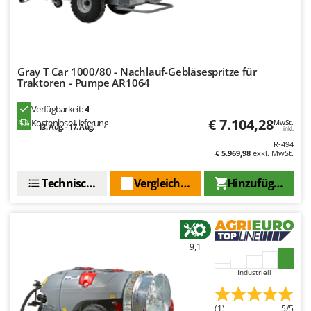
Tornado
Tre Spade
Trev - Abrek - TecnoVIR
Trotec
Gray T Car 1000/80 - Nachlauf-Gebläsespritze für
Traktoren - Pumpe AR1064
Troy-Bilt
Verfügbarkeit:
4
U
€ 7.104,28
Kostenlose Lieferung
MwSt.
13. Aug. - 17. Aug.
Udor
inkl.
R-494
Unger
€ 5.969,98
exkl. MwSt.
V
Technische Daten
Vergleichen Sie
Hinzufügen
Verdemax
Vesco
Volpi
9,1
W
Industriell
Waldner
Weber
(1)
5/5