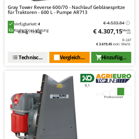
Vogelscheuchen - Vogelabwehr
KitchenAid
Gray Tower Reverse 600/70 - Nachlauf Gebläsespritze
für Traktoren - 600 L - Pumpe AR713
W
Komo
Wasserpumpen
€ 4.533,84
Verfügbarkeit:
4
L
Wasserpumpen für Traktoren
€ 4.307,15
Kostenlose Lieferung
MwSt.
Laica
13. Aug. - 17. Aug.
inkl.
Wein- und Obstpressen
R-247
Lampacrescia - MGM
€ 3.619,45
exkl. MwSt.
Wein- und Ölschichtenfilter
Landxcape
Weitere Produkte
Technische Daten
Vergleichen Sie
Hinzufügen
LAR Casalinghi
Wiesenwalzen für Traktor
Lavor
Wippsägen
Linea VZ
Wurstfüller
9,1
Lisam
Z
Lotusgrill
Professionell
Zerstäuber
M
Zinkeneggen
M.A.I.BO.
Zubehör für Rasentraktoren
Macom
Macte Ovens