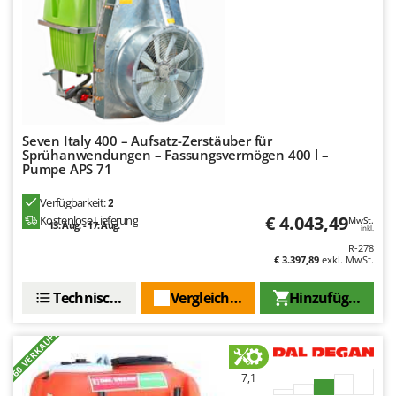
Seven Italy 400 – Aufsatz-Zerstäuber für
Sprühanwendungen – Fassungsvermögen 400 l –
Pumpe APS 71
Verfügbarkeit:
2
€ 4.043,49
Kostenlose Lieferung
MwSt.
13. Aug. - 17. Aug.
inkl.
R-278
€ 3.397,89
exkl. MwSt.
Technische Daten
Vergleichen Sie
Hinzufügen
+60 VERKAUFT
7,1