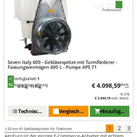
Professionell
Seven Italy 600 - Gebläsespritze mit Turmförderer -
Fassungsvermögen 600 L - Pumpe APS 71
Verfügbarkeit:
1
€ 4.098,59
Kostenlose Lieferung
MwSt.
13. Aug. - 17. Aug.
inkl.
R-278
€ 3.444,19
exkl. MwSt.
Technische Daten
Vergleichen Sie
Hinzufügen
1
2
3
1-20
von 41 Gebläsespritzen für Traktoren
AgriEuro ist der einzige E-Commerce-Anbieter mit echtem