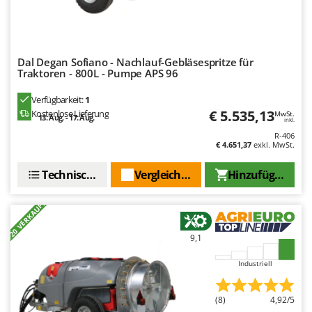
Spiralmac
Spring Protezione
Spyro
Dal Degan Sofiano - Nachlauf-Gebläsespritze für
Stanley
Traktoren - 800L - Pumpe APS 96
Stiga
Verfügbarkeit:
1
Stocker
€ 5.535,13
Kostenlose Lieferung
MwSt.
13. Aug. - 17. Aug.
inkl.
Sunseeker
R-406
€ 4.651,37
exkl. MwSt.
T
Tecla
Technische Daten
Vergleichen Sie
Hinzufügen
TecnoGen
+20 VERKAUFT
Tellarini Pompe
Telwin
9,1
Tenco
Industriell
Tineco
Titania
(8)
4,92/5