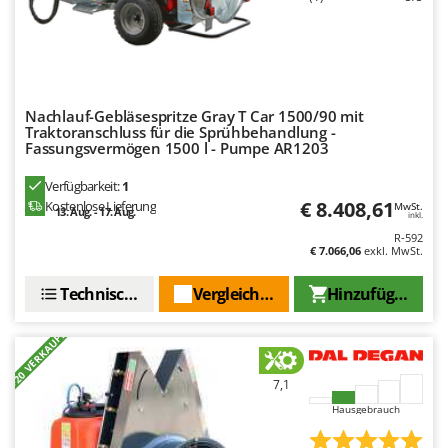
WIDU
Wiper EcoRobot
Wolf Garten
Wortex
Nachlauf-Gebläsespritze Gray T Car 1500/90 mit
Worx
Traktoranschluss für die Sprühbehandlung -
Fassungsvermögen 1500 l - Pumpe AR1203
Y
Yard Force
Verfügbarkeit:
1
€ 8.408,61
Kostenlose Lieferung
MwSt.
13. Aug. - 17. Aug.
inkl.
Z
R-592
Zanon
€ 7.066,06
exkl. MwSt.
Zephir
Technische Daten
Vergleichen Sie
Hinzufügen
ZGrills
Zodiac
+20 VERKAUFT
Zomax
7,1
Hausgebrauch