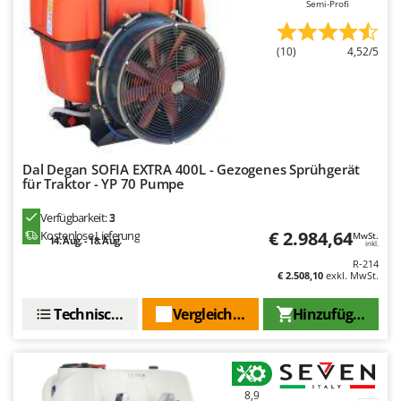
Semi-Profi
(10)
4,52/5
Dal Degan SOFIA EXTRA 400L - Gezogenes Sprühgerät
für Traktor - YP 70 Pumpe
Verfügbarkeit:
3
€ 2.984,64
Kostenlose Lieferung
MwSt.
14. Aug. - 18. Aug.
inkl.
R-214
€ 2.508,10
exkl. MwSt.
Technische Daten
Vergleichen Sie
Hinzufügen
8,9