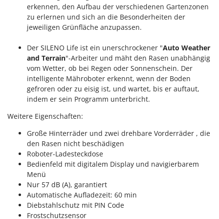
Omas
erkennen, den Aufbau der verschiedenen Gartenzonen
zu erlernen und sich an die Besonderheiten der
Ompagrill
jeweiligen Grünfläche anzupassen.
Ooni
Der SILENO Life ist ein unerschrockener "
Auto Weather
Oriental Koshin
and Terrain
"-Arbeiter und mäht den Rasen unabhängig
Outdoorchef
vom Wetter, ob bei Regen oder Sonnenschein. Der
intelligente Mähroboter erkennt, wenn der Boden
P
gefroren oder zu eisig ist, und wartet, bis er auftaut,
Palazzetti
indem er sein Programm unterbricht.
Palumbo Pavi
Weitere Eigenschaften:
Partisani
Große Hinterräder und zwei drehbare Vorderräder , die
Paterlini
den Rasen nicht beschädigen
Philips
Roboter-Ladesteckdose
Bedienfeld mit digitalem Display und navigierbarem
Pramac
Menü
Prismafood
Nur 57 dB (A), garantiert
Automatische Aufladezeit: 60 min
R
Diebstahlschutz mit PIN Code
R.G.V.
Frostschutzsensor