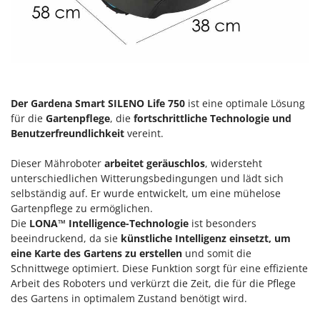
Klimaanlagen – Klimageräte
E
Knetmaschinen
Echo
Knochensägen
EcoFlow
Kompressoren - elektrisch
Edilmark
Kompressoren für Ernte und Baumschnitt
Effeuno
Der Gardena Smart SILENO Life 750
ist eine optimale Lösung
Kreiseleggen
Einhell
für die
Gartenpflege
, die
fortschrittliche Technologie und
Benutzerfreundlichkeit
vereint.
Küchenreiben - elektrisch
Elegen
Kükenaufzuchtboxen
Energy Gruppi
Dieser Mähroboter
arbeitet geräuschlos
, widersteht
unterschiedlichen Witterungsbedingungen und lädt sich
Enotecnica Pillan
L
selbständig auf. Er wurde entwickelt, um eine mühelose
Laderampe aus Aluminium
Eschenfelder
Gartenpflege zu ermöglichen.
Laubsauger - Laubbläser
Die
LONA™ Intelligence-Technologie
ist besonders
EuroMech
beeindruckend, da sie
künstliche Intelligenz einsetzt, um
Laubsauger auf Rädern
Eurosystems
eine Karte des Gartens zu erstellen
und somit die
Luftentfeuchter
Schnittwege optimiert. Diese Funktion sorgt für eine effiziente
F
Arbeit des Roboters und verkürzt die Zeit, die für die Pflege
Luftkühler mit Wasserverdunstung
FAC
des Gartens in optimalem Zustand benötigt wird.
Fama Industrie