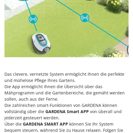
Reinigungsmaschinen für Fassaden, Fenster und PV-Anlagen
GreenBay
Rührtöpfe mit Elektrischem Rührwerk
Greenworks
Rupfmaschinen
GRIFO
S
GVS
Sämaschinen und Düngerstreuer
GYS
Scheibenpflüge
H
Schneefräsen
Hailo
Schneeräumer
Helvi
Schrotmühlen - elektrisch
Das clevere, vernetzte System ermöglicht Ihnen die perfekte
Henx
Schwader für Traktoren
und mühelose Pflege Ihres Gartens.
HiKOKI
Die App ermöglicht Ihnen die Übersicht über das
Schweißgeräte
Mähprogramm und die Gartenbereiche, die gemäht werden
Honda
Seilwinden - Motorseilwinden
sollen, auch aus der Ferne.
Die zahlreichen smart-Funktionen von GARDENA können
I
Sichelmähwerke für Traktoren
Idromatic
vollständig über die
GARDENA Smart APP
von überall und
Sichelmulcher für Traktoren
jederzeit gesteuert werden.
Il-Tec
Über die
GARDENA SMART APP
können Sie Ihr System
Sortierer für Oliven
Imperia
bequem steuern, während Sie zu Hause relaxen. Folgen Sie