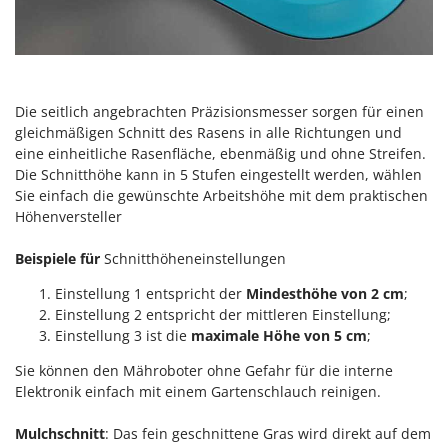
Santos
Sbaraglia
Schnitzer
Seven Italy
Die seitlich angebrachten Präzisionsmesser sorgen für einen
Shark
gleichmäßigen Schnitt des Rasens in alle Richtungen und
eine einheitliche Rasenfläche, ebenmäßig und ohne Streifen.
Shindaiwa
Die Schnitthöhe kann in 5 Stufen eingestellt werden, wählen
Silky
Sie einfach die gewünschte Arbeitshöhe mit dem praktischen
Höhenversteller
Simatech
Sirman
Beispiele für
Schnitthöheneinstellungen
Skil
Einstellung 1 entspricht der
Mindesthöhe von 2 cm
;
Smartwood
Einstellung 2 entspricht der mittleren Einstellung;
Einstellung 3 ist die
maximale Höhe von 5 cm
;
Smeg
Snapper
Sie können den Mähroboter ohne Gefahr für die interne
Elektronik einfach mit einem Gartenschlauch reinigen.
Solidur
Spice Electronics
Mulchschnitt
: Das fein geschnittene Gras wird direkt auf dem