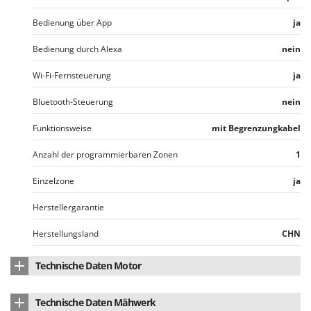
Bedienung über App
ja
Bedienung durch Alexa
nein
Wi-Fi-Fernsteuerung
ja
Bluetooth-Steuerung
nein
Funktionsweise
mit Begrenzungkabel
Anzahl der programmierbaren Zonen
1
Einzelzone
ja
Herstellergarantie
Herstellungsland
CHN
Technische Daten Motor
Anz. Motoren
3
Technische Daten Mähwerk