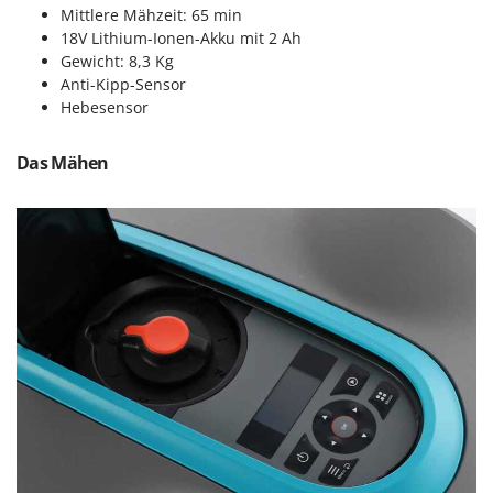
Rato
Mittlere Mähzeit: 65 min
18V Lithium-Ionen-Akku mit 2 Ah
Reber
Gewicht: 8,3 Kg
Redback
Anti-Kipp-Sensor
Hebesensor
Resto Italia
Ribimex
Das Mähen
Ripartrak
Ritter
River Systems
Robomow
Rossofuoco
Rover Pompe
Royal Food
Ryobi
S
S.T.P.