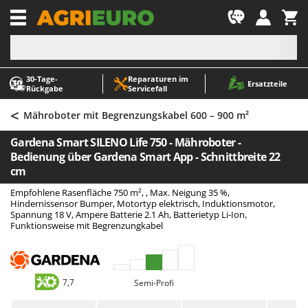
-1
30‑Tage-
Reparaturen im
A
A
Ersatzteile
Rückgabe
Servicefall
Abbeermaschinen - Traubenmühlen
ABAC
<
Abfüllgeräte
AgriEuro Premium
Mähroboter mit Begrenzungskabel 600 – 900 m²
Akku Gartenscheren
AgriEuro TOP-LINE
Gardena Smart SILENO Life 750 - Mähroboter -
Akku Gras- und Strauchscheren
AGT
Bedienung über Gardena Smart App - Schnittbreite 22
cm
Akku-Stichsägen
Aima
Empfohlene Rasenfläche 750 m², , Max. Neigung 35 %,
Allzwecktransporter - Motorschubkarren
Airmec
Hindernissensor Bumper, Motortyp elektrisch, Induktionsmotor,
Spannung 18 V, Ampere Batterie 2.1 Ah, Batterietyp Li-Ion,
Alu-Teleskopleitern
AL-KO
Funktionsweise mit Begrenzungkabel
Anbaubagger Heckbagger für Traktoren
ALA 2000
Arbeitsschutzkleidung
Alce
Aschesauger
Alpina
7,7
Semi-Profi
Astkettensägen - Hochentaster
Ama