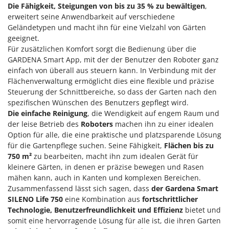
M
Mähroboter
Die Fähigkeit, Steigungen von bis zu 35 % zu bewältigen
,
Famag
erweitert seine Anwendbarkeit auf verschiedene
Maisentkörnungsmaschinen
Famur
Geländetypen und macht ihn für eine Vielzahl von Gärten
Manuelle Heckenscheren
geeignet.
FARMER
Für zusätzlichen Komfort sorgt die Bedienung über die
Mehrzweck-Sauggeräte
FBC
GARDENA Smart App, mit der der Benutzer den Roboter ganz
Minibacköfen
Ferrari Group
einfach von überall aus steuern kann. In Verbindung mit der
Motorhacken - Gartenfräsen
Flächenverwaltung ermöglicht dies eine flexible und präzise
Ferroni
Steuerung der Schnittbereiche, so dass der Garten nach den
Motorspritzen
Ferrua
spezifischen Wünschen des Benutzers gepflegt wird.
Mulcher für Traktor
Die einfache Reinigung
, die Wendigkeit auf engem Raum und
FIAC
der leise Betrieb des
Roboters
machen ihn zu einer idealen
FIEM
N
Option für alle, die eine praktische und platzsparende Lösung
Notstromaggregat
für die Gartenpflege suchen. Seine Fähigkeit,
Flächen bis zu
Fimar
Nudelmaschinen
750 m²
zu bearbeiten, macht ihn zum idealen Gerät für
FINI
kleinere Gärten, in denen er präzise bewegen und Rasen
Fiorentini
mähen kann, auch in Kanten und komplexen Bereichen.
O
Obstmühlen Obsthäcksler Obstmuser
Zusammenfassend lässt sich sagen, dass
der Gardena Smart
Fiskars
SILENO Life 750
eine Kombination aus
fortschrittlicher
Obstpressen
Flymo
Technologie, Benutzerfreundlichkeit und Effizienz
bietet und
Olivenernter und Schüttler
somit eine hervorragende Lösung für alle ist, die ihren Garten
Fontana Forni