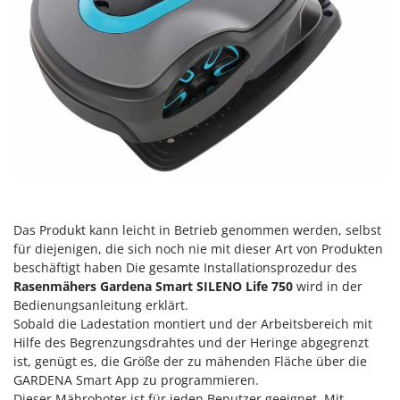
Vogelscheuchen - Vogelabwehr
KitchenAid
W
Komo
Wasserpumpen
L
Wasserpumpen für Traktoren
Laica
Wein- und Obstpressen
Lampacrescia - MGM
Wein- und Ölschichtenfilter
Landxcape
Weitere Produkte
LAR Casalinghi
Wiesenwalzen für Traktor
Lavor
Wippsägen
Linea VZ
Das Produkt kann leicht in Betrieb genommen werden, selbst
Wurstfüller
für diejenigen, die sich noch nie mit dieser Art von Produkten
Lisam
beschäftigt haben Die gesamte Installationsprozedur des
Z
Lotusgrill
Rasenmähers Gardena Smart SILENO Life 750
wird in der
Zerstäuber
Bedienungsanleitung erklärt.
M
Zinkeneggen
Sobald die Ladestation montiert und der Arbeitsbereich mit
M.A.I.BO.
Hilfe des Begrenzungsdrahtes und der Heringe abgegrenzt
Zubehör für Rasentraktoren
Macom
ist, genügt es, die Größe der zu mähenden Fläche über die
GARDENA Smart App zu programmieren.
Macte Ovens
Dieser Mähroboter ist für jeden Benutzer geeignet. Mit