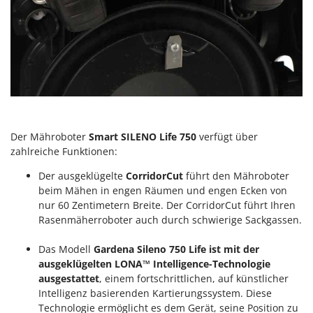
Mowox
MTD
N
New O.M.R.A.
Nilfisk
Ninja
Novatec
Der Mähroboter
Smart SILENO Life 750
verfügt über
zahlreiche Funktionen:
Novital
NuAir
Der ausgeklügelte
CorridorCut
führt den Mähroboter
beim Mähen in engen Räumen und engen Ecken von
NuovaFac
nur 60 Zentimetern Breite. Der CorridorCut führt Ihren
Rasenmäherroboter auch durch schwierige Sackgassen.
O
Officine Savioli
Das Modell
Gardena Sileno 750 Life ist mit der
Oliviero
ausgeklügelten LONA™ Intelligence-Technologie
ausgestattet
, einem fortschrittlichen, auf künstlicher
Olix
Intelligenz basierenden Kartierungssystem. Diese
OMA
Technologie ermöglicht es dem Gerät, seine Position zu