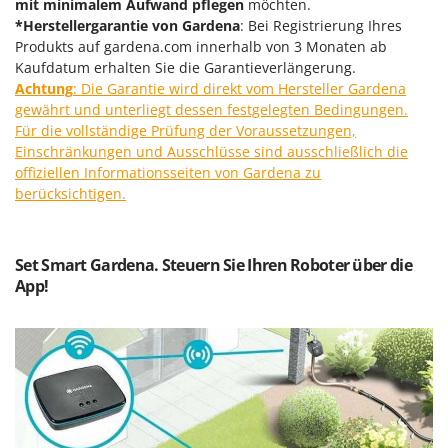
mit minimalem Aufwand pflegen
möchten.
Forest Master
P
*Herstellergarantie von Gardena
: Bei Registrierung Ihres
Palettengabeln für Traktoren
Produkts auf gardena.com innerhalb von 3 Monaten ab
Francini
Pelletpressen
Kaufdatum erhalten Sie die Garantieverlängerung.
Achtung
: Die Garantie wird direkt vom Hersteller Gardena
G
Pflüge für Traktor
G3 Ferrari
gewährt und unterliegt dessen festgelegten Bedingungen.
Planierschilder für Traktoren
Für die vollständige Prüfung der Voraussetzungen,
Gardena
Einschränkungen und Ausschlüsse sind ausschließlich die
Plasmaschneider
Garofalo
offiziellen Informationsseiten von Gardena zu
Poolroboter
berücksichtigen.
GeoTech
Pools
GeoTech Pro
Poolstaubsauger
Gierre
Set Smart Gardena. Steuern Sie Ihren Roboter über die
App!
Ginko - MGM
R
Rasenmäher
Gipeco
Rasensodenschneider
Girmi
Rasentraktoren Aufsitzmäher
Goodyear
Rasentrimmer - Kantenschneider
GRAEF
Rasentrimmer - Motorsensen - Freischneider
Gre