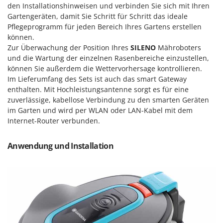
Sprühgeräte für Pflanzenbehandlung
den Installationshinweisen und verbinden Sie sich mit Ihren
Infaco
Stäubegeräte für Traktor
Gartengeräten, damit Sie Schritt für Schritt das ideale
Intec
Pflegeprogramm für jeden Bereich Ihres Gartens erstellen
Staubsauger - Elektrobesen
Intex
können.
Zur Überwachung der Position Ihres
SILENO
Mähroboters
Iseki
T
und die Wartung der einzelnen Rasenbereiche einzustellen,
Teppichreiniger und Teppichbodenreiniger
Italyco
können Sie außerdem die Wettervorhersage kontrollieren.
Thermische und mechanische Unkrautbrenner
Im Lieferumfang des Sets ist auch das smart Gateway
ITM
enthalten. Mit Hochleistungsantenne sorgt es für eine
Tomatenpressen
zuverlässige, kabellose Verbindung zu den smarten Geräten
J
Tragbare Powerstationen
im Garten und wird per WLAN oder LAN-Kabel mit dem
JOLLY ITALIA
Traktor-Heckenscheren mit Ausleger
Internet-Router verbunden.
K
KAAZ
U
Anwendung und Installation
Umfüllpumpen
Karcher
Umkehrfräsen
Kasco
Kemper
V
Vakuumiergeräte
Kenwood
Vertikutierer
Keter