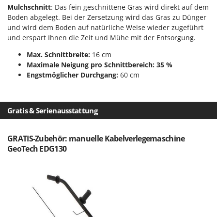
WIDU
Mulchschnitt
: Das fein geschnittene Gras wird direkt auf dem
Boden abgelegt. Bei der Zersetzung wird das Gras zu Dünger
Wiper EcoRobot
und wird dem Boden auf natürliche Weise wieder zugeführt
Wolf Garten
und erspart Ihnen die Zeit und Mühe mit der Entsorgung.
Wortex
Max. Schnittbreite:
16 cm
Worx
Maximale Neigung pro Schnittbereich: 35 %
Engstmöglicher Durchgang:
60 cm
Y
Yard Force
Gratis & Serienausstattung
Z
Zanon
Zephir
GRATIS-Zubehör: manuelle Kabelverlegemaschine
ZGrills
GeoTech EDG130
Zodiac
Zomax