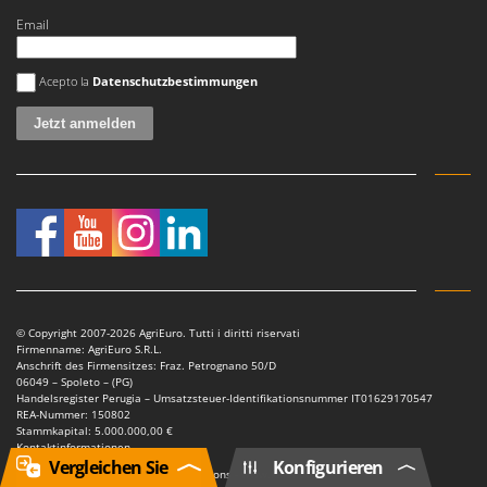
Email
Es ist ein Fehler aufgetreten
Acepto la
Datenschutzbestimmungen
© Copyright 2007-2026 AgriEuro. Tutti i diritti riservati
Firmenname: AgriEuro S.R.L.
Anschrift des Firmensitzes: Fraz. Petrognano 50/D
06049 – Spoleto – (PG)
Handelsregister Perugia – Umsatzsteuer-Identifikationsnummer IT01629170547
REA-Nummer: 150802
Stammkapital: 5.000.000,00 €
Kontaktinformationen
Vergleichen Sie
Konfigurieren
Powered by Kaleido | Digital Productions - www.kalei.do