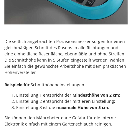
Tornado
Tre Spade
Trev - Abrek - TecnoVIR
Trotec
Troy-Bilt
Die seitlich angebrachten Präzisionsmesser sorgen für einen
gleichmäßigen Schnitt des Rasens in alle Richtungen und
U
eine einheitliche Rasenfläche, ebenmäßig und ohne Streifen.
Udor
Die Schnitthöhe kann in 5 Stufen eingestellt werden, wählen
Unger
Sie einfach die gewünschte Arbeitshöhe mit dem praktischen
Höhenversteller
V
Verdemax
Beispiele für
Schnitthöheneinstellungen
Vesco
Einstellung 1 entspricht der
Mindesthöhe von 2 cm
;
Volpi
Einstellung 2 entspricht der mittleren Einstellung;
Einstellung 3 ist die
maximale Höhe von 5 cm
;
W
Waldner
Sie können den Mähroboter ohne Gefahr für die interne
Elektronik einfach mit einem Gartenschlauch reinigen.
Weber