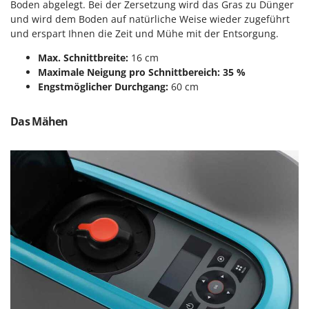
Boden abgelegt. Bei der Zersetzung wird das Gras zu Dünger
Spiralmac
und wird dem Boden auf natürliche Weise wieder zugeführt
Spring Protezione
und erspart Ihnen die Zeit und Mühe mit der Entsorgung.
Spyro
Max. Schnittbreite:
16 cm
Stanley
Maximale Neigung pro Schnittbereich: 35 %
Engstmöglicher Durchgang:
60 cm
Stiga
Stocker
Das Mähen
Sunseeker
T
Tecla
TecnoGen
Tellarini Pompe
Telwin
Tenco
Tineco
Titania