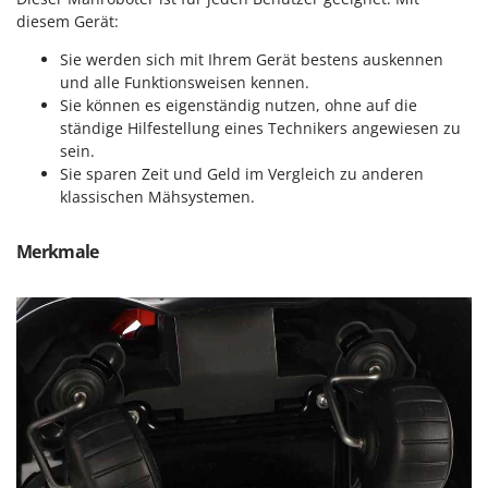
Makita
diesem Gerät:
MAMMAMIA
Sie werden sich mit Ihrem Gerät bestens auskennen
Marcato
und alle Funktionsweisen kennen.
Sie können es eigenständig nutzen, ohne auf die
Marina Systems
ständige Hilfestellung eines Technikers angewiesen zu
Master
sein.
Sie sparen Zeit und Geld im Vergleich zu anderen
Mastercook
klassischen Mähsystemen.
McCulloch
MCH
Merkmale
Michelin
Mille
Minox
Mockmill
More than chef
MOSA
MOVA