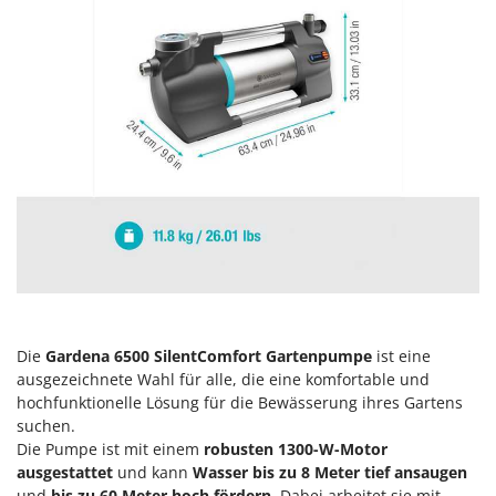
Heckenscheren
Comet
Heißluftfritteusen
Cresco
Heizkanonen und Elektroheizer
Cruccolini
Hochdruckreiniger
CTEK
Hochgrasmäher
D
Holzbacköfen Außenbereich für Pizza und Braten
Dal Degan
Holzspalter
DCG
Hubwagen
Deca
DeWalt
K
Kabelpflüge für die Drainage
Di Martino
Kartoffellegemaschine für Traktoren
Diavola Pro
Die
Gardena 6500 SilentComfort Gartenpumpe
ist eine
Kartoffelroder für Traktoren
ausgezeichnete Wahl für alle, die eine komfortable und
Diesse
hochfunktionelle Lösung für die Bewässerung ihres Gartens
Kehrmaschinen
Docma
suchen.
Kettensägen
Dominion
Die Pumpe ist mit einem
robusten 1300-W-Motor
ausgestattet
und kann
Wasser bis zu 8 Meter tief ansaugen
Kippbare Heckschaufeln für Traktoren
Dreame
und
bis zu 60 Meter hoch fördern
. Dabei arbeitet sie mit