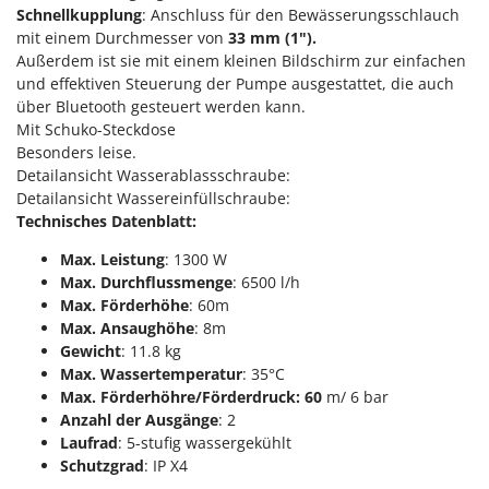
Sprühgeräte für Pflanzenbehandlung
Schnellkupplung
: Anschluss für den Bewässerungsschlauch
Infaco
Stäubegeräte für Traktor
mit einem Durchmesser von
33 mm (1").
Intec
Außerdem ist sie mit einem kleinen Bildschirm zur einfachen
Staubsauger - Elektrobesen
Intex
und effektiven Steuerung der Pumpe ausgestattet, die auch
über Bluetooth gesteuert werden kann.
Iseki
T
Mit Schuko-Steckdose
Teppichreiniger und Teppichbodenreiniger
Italyco
Besonders leise.
Thermische und mechanische Unkrautbrenner
Detailansicht Wasserablassschraube:
ITM
Tomatenpressen
Detailansicht Wassereinfüllschraube:
Technisches Datenblatt:
J
Tragbare Powerstationen
JOLLY ITALIA
Max. Leistung
: 1300 W
Traktor-Heckenscheren mit Ausleger
Max. Durchflussmenge
: 6500 l/h
K
Max. Förderhöhe
: 60m
KAAZ
U
Umfüllpumpen
Max. Ansaughöhe
: 8m
Karcher
Gewicht
: 11.8 kg
Umkehrfräsen
Kasco
Max. Wassertemperatur
: 35°C
Max. Förderhöhre/Förderdruck: 60
m/ 6 bar
Kemper
V
Anzahl der Ausgänge
: 2
Vakuumiergeräte
Kenwood
Laufrad
: 5-stufig wassergekühlt
Vertikutierer
Schutzgrad
: IP X4
Keter