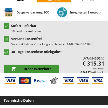
Bodenreinigungsmaschinen
Barbieri
Brutmaschinen Inkubatoren
Batavia
Doppelverpackung ECO
Integriertes Bluetooth
Bürsten für den Außenbereich
Benassi
Beper
Sofort lieferbar
D
10 Produkte Auf Lager
Dampfreiniger und Dampfbesen
Berkel
Versandkostenfrei
Bernardi
E
Voraussichtliche Zustellung am Lieferort: 14/08/26 - 18/08/26
Einachsschlepper
Bertolini Pumps
30 Tage kostenlose Rückgabe*
Elektrische Tauchpumpen
Besser Vacuum
UVP:
€ 349,59
Erdbohrer
Bestway
€ 315,31
Erntenetze für Obst und Oliven
Beta tools
In den Warenkorb
inkl. MwSt
€ 264,97
exkl. MwSt.
Bissell
F
Feder Grubber
Black & Decker
Feldspritzen für Pflanzenschutz
BlackStone
Fensterreiniger
Blue Bird
Technische Daten
Fleischwolf
Bomet