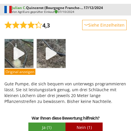
WIDU
Julian C.
Quincerot (Bourgogne Franche-Comté)
17/12/2024
Wiper EcoRobot
Von AgriEuro geprüfter Einkauf
07/10/2024
Wolf Garten
4,3
Siehe Einzelheiten
Wortex
Robustheit
Worx
Leistung
Y
Benutzerfreundlichkeit
Yard Force
Qualität / Preis
Z
Schwierigkeitsgrad Zusammenbau
Zanon
Original anzeigen
Verpackung
Zephir
Gute Pumpe, die sich bequem von unterwegs programmieren
ZGrills
lässt. Sie ist leistungsstark genug, um drei Schläuche mit
kleinen Löchern über drei jeweils 20 Meter lange
Zodiac
Pflanzenstreifen zu bewässern. Bisher keine Nachteile.
Zomax
War Ihnen diese Bewertung hilfreich?
Ja
(1)
Nein
(1)