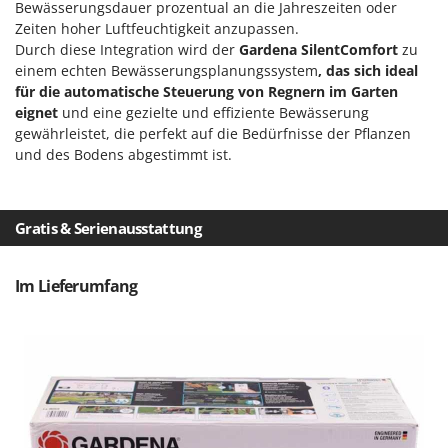
Bewässerungsdauer prozentual an die Jahreszeiten oder
Mowox
Zeiten hoher Luftfeuchtigkeit anzupassen.
MTD
Durch diese Integration wird der
Gardena SilentComfort
zu
einem echten Bewässerungsplanungssystem
, das sich ideal
N
für die automatische Steuerung von Regnern im Garten
New O.M.R.A.
eignet
und eine gezielte und effiziente Bewässerung
Nilfisk
gewährleistet, die perfekt auf die Bedürfnisse der Pflanzen
und des Bodens abgestimmt ist.
Ninja
Novatec
Novital
Gratis & Serienausstattung
NuAir
NuovaFac
Im Lieferumfang
O
Officine Savioli
Oliviero
Olix
OMA