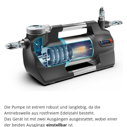
Reinigungsmaschinen für Fassaden, Fenster und PV-Anlagen
GreenBay
Rührtöpfe mit Elektrischem Rührwerk
Greenworks
Rupfmaschinen
GRIFO
S
GVS
Sämaschinen und Düngerstreuer
GYS
Scheibenpflüge
H
Schneefräsen
Hailo
Schneeräumer
Helvi
Schrotmühlen - elektrisch
Henx
Schwader für Traktoren
HiKOKI
Schweißgeräte
Honda
Seilwinden - Motorseilwinden
I
Sichelmähwerke für Traktoren
Idromatic
Die Pumpe ist extrem robust und langlebig, da die
Sichelmulcher für Traktoren
Antriebswelle aus rostfreiem Edelstahl besteht.
Il-Tec
Das Gerät ist mit zwei Ausgängen ausgestattet, wobei einer
Sortierer für Oliven
Imperia
der beiden Ausgänge
einstellbar
ist.