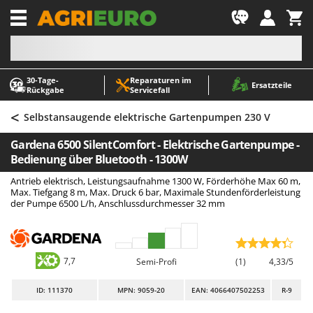
-1
30‑Tage-
Reparaturen im
A
A
Ersatzteile
Rückgabe
Servicefall
Abbeermaschinen - Traubenmühlen
ABAC
<
Abfüllgeräte
AgriEuro Premium
Selbstansaugende elektrische Gartenpumpen 230 V
Akku Gartenscheren
AgriEuro TOP-LINE
Gardena 6500 SilentComfort - Elektrische Gartenpumpe -
Akku Gras- und Strauchscheren
AGT
Bedienung über Bluetooth - 1300W
Akku-Stichsägen
Aima
Antrieb elektrisch, Leistungsaufnahme 1300 W, Förderhöhe Max 60 m,
Max. Tiefgang 8 m, Max. Druck 6 bar, Maximale Stundenförderleistung
Allzwecktransporter - Motorschubkarren
Airmec
der Pumpe 6500 L/h, Anschlussdurchmesser 32 mm
Alu-Teleskopleitern
AL-KO
Anbaubagger Heckbagger für Traktoren
ALA 2000
Arbeitsschutzkleidung
Alce
7,7
Semi-Profi
(1)
4,33/5
Aschesauger
Alpina
ID
: 111370
MPN: 9059-20
EAN: 4066407502253
R-9
Astkettensägen - Hochentaster
Ama