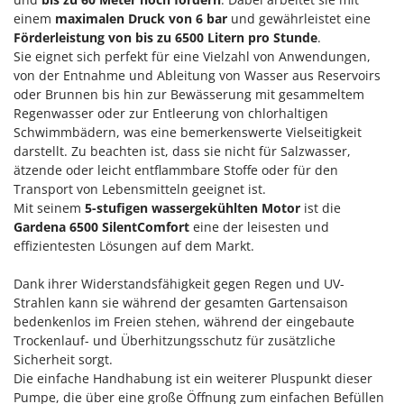
Klimaanlagen – Klimageräte
einem
maximalen Druck von 6 bar
und gewährleistet eine
E
Knetmaschinen
Förderleistung von bis zu 6500 Litern pro Stunde
.
Echo
Sie eignet sich perfekt für eine Vielzahl von Anwendungen,
Knochensägen
EcoFlow
von der Entnahme und Ableitung von Wasser aus Reservoirs
Kompressoren - elektrisch
oder Brunnen bis hin zur Bewässerung mit gesammeltem
Edilmark
Regenwasser oder zur Entleerung von chlorhaltigen
Kompressoren für Ernte und Baumschnitt
Effeuno
Schwimmbädern, was eine bemerkenswerte Vielseitigkeit
Kreiseleggen
Einhell
darstellt. Zu beachten ist, dass sie nicht für Salzwasser,
ätzende oder leicht entflammbare Stoffe oder für den
Küchenreiben - elektrisch
Elegen
Transport von Lebensmitteln geeignet ist.
Kükenaufzuchtboxen
Energy Gruppi
Mit seinem
5-stufigen wassergekühlten Motor
ist die
Gardena 6500 SilentComfort
eine der leisesten und
Enotecnica Pillan
L
effizientesten Lösungen auf dem Markt.
Laderampe aus Aluminium
Eschenfelder
Laubsauger - Laubbläser
Dank ihrer Widerstandsfähigkeit gegen Regen und UV-
EuroMech
Strahlen kann sie während der gesamten Gartensaison
Laubsauger auf Rädern
Eurosystems
bedenkenlos im Freien stehen, während der eingebaute
Luftentfeuchter
Trockenlauf- und Überhitzungsschutz für zusätzliche
F
Luftkühler
Sicherheit sorgt.
FAC
Die einfache Handhabung ist ein weiterer Pluspunkt dieser
Fama Industrie
Pumpe, die über eine große Öffnung zum einfachen Befüllen