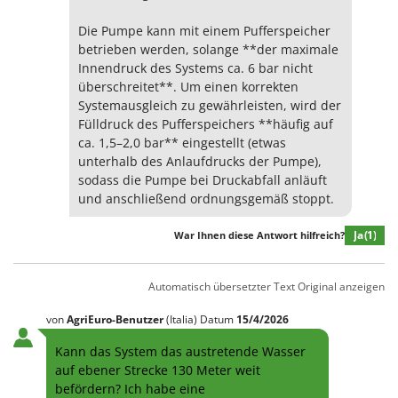
Die Pumpe kann mit einem Pufferspeicher
betrieben werden, solange **der maximale
Innendruck des Systems ca. 6 bar nicht
überschreitet**. Um einen korrekten
Systemausgleich zu gewährleisten, wird der
Fülldruck des Pufferspeichers **häufig auf
ca. 1,5–2,0 bar** eingestellt (etwas
unterhalb des Anlaufdrucks der Pumpe),
sodass die Pumpe bei Druckabfall anläuft
und anschließend ordnungsgemäß stoppt.
Ja
(1)
War Ihnen diese Antwort hilfreich?
Automatisch übersetzter Text
Original anzeigen
von
AgriEuro-Benutzer
(Italia)
Datum
15/4/2026
Kann das System das austretende Wasser
auf ebener Strecke 130 Meter weit
befördern? Ich habe eine