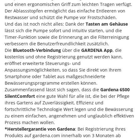
M
Mähroboter
und einen ergonomischen Griff zum leichten Tragen verfügt.
Famag
Der Ablassstopfen ermöglicht das einfache Entleeren von
Maisentkörnungsmaschinen
Famur
Restwasser und schützt die Pumpe vor Frostschäden.
Manuelle Heckenscheren
FARMER
Und das ist noch nicht alles: Dank der
Tasten am Gehäuse
Mehrzweck-Sauggeräte
lässt sich die Pumpe sofort und intuitiv starten, und die
FBC
Timer-Funktion sowie die Erinnerung an die Filterreinigung
Minibacköfen
Ferrari Group
verbessern die Benutzerfreundlichkeit zusätzlich.
Motorhacken - Gartenfräsen
Die
Bluetooth-Verbindung
über die
GARDENA App
, die
Ferroni
kostenlos und ohne Registrierung genutzt werden kann,
Motorspritzen
Ferrua
eröffnet erweiterte Steuerungs- und
Mulcher für Traktor
Anpassungsmöglichkeiten, so dass Sie direkt von Ihrem
FIAC
Smartphone oder Tablet aus maßgeschneiderte
FIEM
N
Bewässerungsprogramme erstellen können.
Notstromaggregat
Fimar
Zusammenfassend lässt sich sagen, dass die
Gardena 6500
Nudelmaschinen
SilentComfort
eine gute Wahl für alle ist, die bei der Pflege
FINI
ihres Gartens auf Zuverlässigkeit, Effizienz und
Fiorentini
O
fortschrittliche Technologie Wert legen und die Bewässerung
Obstmühlen Obsthäcksler Obstmuser
zu einem einfachen, angenehmen und unglaublich effektiven
Fiskars
Prozess machen wollen.
Obstpressen
Flymo
*Herstellergarantie von Gardena
: Bei Registrierung Ihres
Olivenernter und Schüttler
Produkts auf gardena.com innerhalb von 3 Monaten ab
Fontana Forni