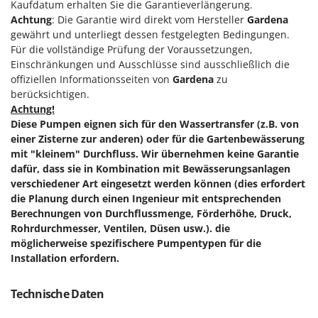
Kaufdatum erhalten Sie die Garantieverlängerung.
Forest Master
P
Achtung
: Die Garantie wird direkt vom Hersteller
Gardena
Palettengabeln für Traktoren
Francini
gewährt und unterliegt dessen festgelegten Bedingungen.
Pelletpressen
Für die vollständige Prüfung der Voraussetzungen,
Einschränkungen und Ausschlüsse sind ausschließlich die
G
Pflüge für Traktor
G3 Ferrari
offiziellen Informationsseiten von
Gardena
zu
Planierschilder für Traktoren
berücksichtigen.
Gardena
Plasmaschneider
Achtung!
Garofalo
Diese Pumpen eignen sich für den Wassertransfer (z.B. von
Poolroboter
GeoTech
einer Zisterne zur anderen) oder für die Gartenbewässerung
Pools
mit "kleinem" Durchfluss.
Wir übernehmen keine Garantie
GeoTech Pro
dafür, dass sie in Kombination mit Bewässerungsanlagen
Poolstaubsauger
Gierre
verschiedener Art eingesetzt werden können (dies erfordert
die Planung durch einen Ingenieur mit entsprechenden
Ginko - MGM
R
Berechnungen von Durchflussmenge, Förderhöhe, Druck,
Rasenmäher
Gipeco
Rohrdurchmesser, Ventilen, Düsen usw.).
die
Rasensodenschneider
möglicherweise spezifischere Pumpentypen für die
Girmi
Rasentraktoren Aufsitzmäher
Installation erfordern.
Goodyear
Rasentrimmer - Kantenschneider
GRAEF
Technische Daten
Rasentrimmer - Motorsensen - Freischneider
Gre