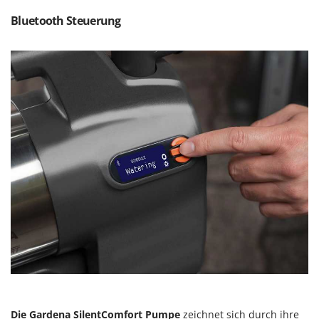
Vogelscheuchen - Vogelabwehr
KitchenAid
Bluetooth Steuerung
W
Komo
Wasserpumpen
L
Wasserpumpen für Traktoren
Laica
Wein- und Obstpressen
Lampacrescia - MGM
Wein- und Ölschichtenfilter
Landxcape
Weitere Produkte
LAR Casalinghi
Wiesenwalzen für Traktor
Lavor
Wippsägen
Linea VZ
Wurstfüller
Lisam
Z
Lotusgrill
Zerstäuber
M
Zinkeneggen
M.A.I.BO.
Zubehör für Rasentraktoren
Macom
Macte Ovens
Die Gardena SilentComfort Pumpe
zeichnet sich durch ihre