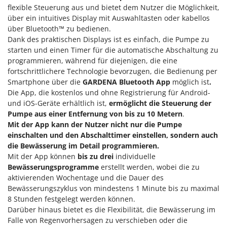
Makita
flexible Steuerung aus und bietet dem Nutzer die Möglichkeit,
über ein intuitives Display mit Auswahltasten oder kabellos
MAMMAMIA
über Bluetooth™ zu bedienen.
Marcato
Dank des praktischen Displays ist es einfach, die Pumpe zu
starten und einen Timer für die automatische Abschaltung zu
Marina Systems
programmieren, während für diejenigen, die eine
Master
fortschrittlichere Technologie bevorzugen, die Bedienung per
Mastercook
Smartphone über die
GARDENA Bluetooth App
möglich ist
.
Die App, die kostenlos und ohne Registrierung für Android-
McCulloch
und iOS-Geräte erhältlich ist,
ermöglicht die Steuerung der
MCH
Pumpe aus einer Entfernung von bis zu 10 Metern
.
Mit der App kann der Nutzer nicht nur die Pumpe
Michelin
einschalten und den Abschalttimer einstellen, sondern auch
Mille
die Bewässerung im Detail programmieren.
Mit der App können
bis zu drei
individuelle
Minox
Bewässerungsprogramme
erstellt werden, wobei die zu
Mockmill
aktivierenden Wochentage und die Dauer des
More than chef
Bewässerungszyklus von mindestens 1 Minute bis zu maximal
8 Stunden festgelegt werden können.
MOSA
Darüber hinaus bietet es die Flexibilität, die Bewässerung im
MOVA
Falle von Regenvorhersagen zu verschieben oder die