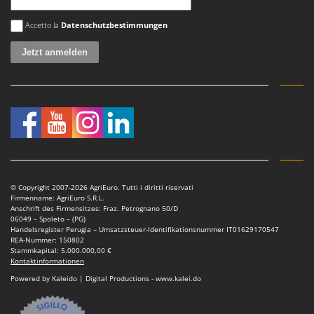
Es ist ein Fehler aufgetreten
Accetto la
Datenschutzbestimmungen
© Copyright 2007-2026 AgriEuro. Tutti i diritti riservati
Firmenname: AgriEuro S.R.L.
Anschrift des Firmensitzes: Fraz. Petrognano 50/D
06049 – Spoleto – (PG)
Handelsregister Perugia – Umsatzsteuer-Identifikationsnummer IT01629170547
REA-Nummer: 150802
Stammkapital: 5.000.000,00 €
Kontaktinformationen
Powered by Kaleido | Digital Productions - www.kalei.do