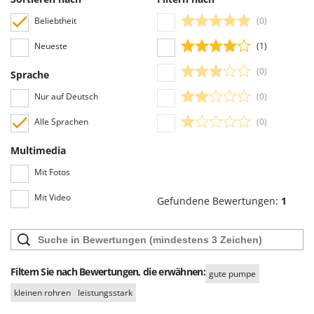
Tornado
Beliebtheit
(0)
Tre Spade
Neueste
(1)
Trev - Abrek - TecnoVIR
Trotec
(0)
Sprache
Troy-Bilt
Nur auf Deutsch
(0)
Alle Sprachen
(0)
U
Udor
Multimedia
Unger
Mit Fotos
V
Verdemax
Mit Video
Gefundene Bewertungen:
1
Vesco
Volpi
W
Filtern Sie nach Bewertungen, die erwähnen:
gute pumpe
Waldner
kleinen rohren
leistungsstark
Weber