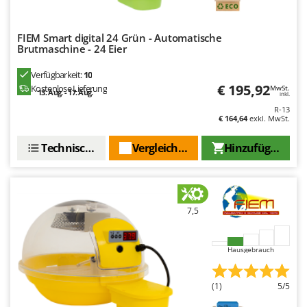
Rato
Reber
FIEM Smart digital 24 Grün - Automatische
Redback
Brutmaschine - 24 Eier
Resto Italia
Verfügbarkeit:
10
€ 195,92
Ribimex
Kostenlose Lieferung
MwSt.
13. Aug. - 17. Aug.
inkl.
Ripartrak
R-13
€ 164,64
exkl. MwSt.
Ritter
Technische Daten
Vergleichen Sie
Hinzufügen
River Systems
Robomow
Rossofuoco
7,5
Rover Pompe
Royal Food
Hausgebrauch
Ryobi
S
(1)
5/5
S.T.P.