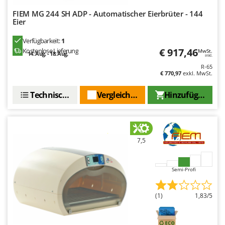
Mowox
FIEM MG 244 SH ADP - Automatischer Eierbrüter - 144
MTD
Eier
Verfügbarkeit:
1
N
€ 917,46
New O.M.R.A.
Kostenlose Lieferung
MwSt.
14. Aug. - 18. Aug.
inkl.
Nilfisk
R-65
€ 770,97
exkl. MwSt.
Ninja
Technische Daten
Vergleichen Sie
Hinzufügen
Novatec
Novital
NuAir
NuovaFac
7,5
O
Officine Savioli
Semi-Profi
Oliviero
(1)
1,83/5
Olix
OMA