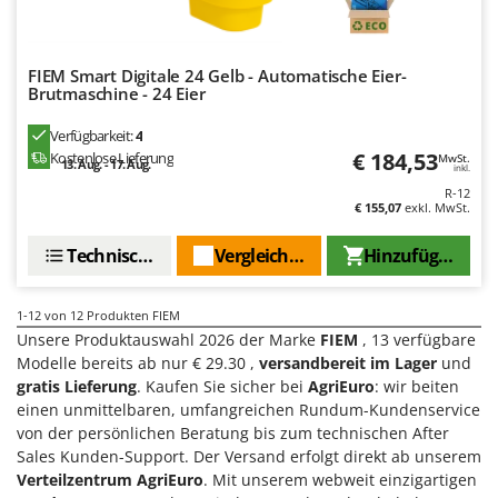
Santos
Sbaraglia
FIEM Smart Digitale 24 Gelb - Automatische Eier-
Schnitzer
Brutmaschine - 24 Eier
Seven Italy
Verfügbarkeit:
4
Shark
€ 184,53
Kostenlose Lieferung
MwSt.
13. Aug. - 17. Aug.
inkl.
Shindaiwa
R-12
€ 155,07
exkl. MwSt.
Silky
Simatech
Technische Daten
Vergleichen Sie
Hinzufügen
Sirman
Skil
1-12
von 12 Produkten FIEM
Unsere Produktauswahl 2026 der Marke
FIEM
, 13 verfügbare
Smartwood
Modelle bereits ab nur € 29.30 ,
versandbereit im Lager
und
Smeg
gratis Lieferung
. Kaufen Sie sicher bei
AgriEuro
: wir beiten
einen unmittelbaren, umfangreichen Rundum-Kundenservice
Snapper
von der persönlichen Beratung bis zum technischen After
Solidur
Sales Kunden-Support. Der Versand erfolgt direkt ab unserem
Spice Electronics
Verteilzentrum AgriEuro
. Mit unserem webweit einzigartigen