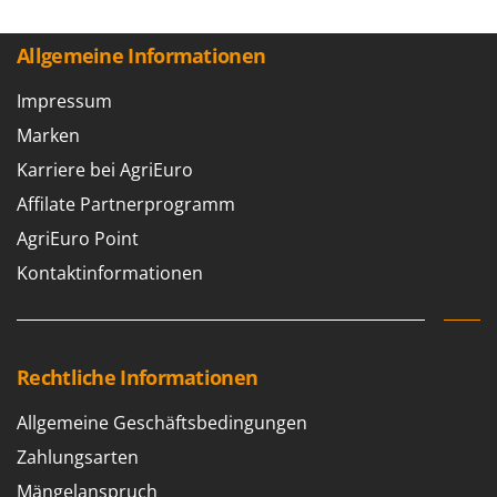
Tornado
Tre Spade
Allgemeine Informationen
Trev - Abrek - TecnoVIR
Impressum
Trotec
Marken
Troy-Bilt
Karriere bei AgriEuro
U
Affilate Partnerprogramm
Udor
AgriEuro Point
Unger
Kontaktinformationen
V
Verdemax
Vesco
Volpi
Rechtliche Informationen
Allgemeine Geschäftsbedingungen
W
Waldner
Zahlungsarten
Weber
Mängelanspruch