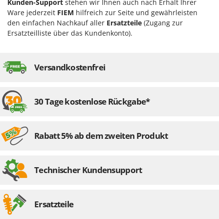
Kunden-Support
stehen wir Ihnen auch nach Erhalt Ihrer
Spiralmac
Ware jederzeit
FIEM
hilfreich zur Seite und gewährleisten
Spring Protezione
den einfachen Nachkauf aller
Ersatzteile
(Zugang zur
Ersatzteilliste über das Kundenkonto).
Spyro
Stanley
Stiga
Versandkostenfrei
Stocker
Sunseeker
30 Tage kostenlose Rückgabe*
T
Tecla
Rabatt 5% ab dem zweiten Produkt
TecnoGen
Tellarini Pompe
Telwin
Technischer Kundensupport
Tenco
Tineco
Ersatzteile
Titania