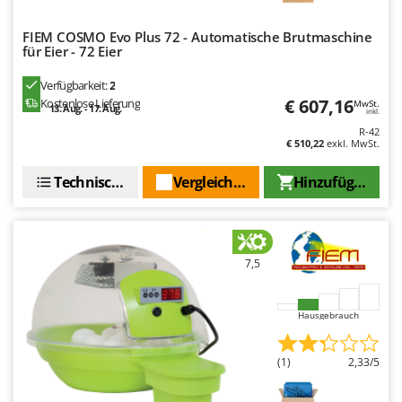
Omas
FIEM COSMO Evo Plus 72 - Automatische Brutmaschine
Ompagrill
für Eier - 72 Eier
Ooni
Verfügbarkeit:
2
Oriental Koshin
€ 607,16
Kostenlose Lieferung
MwSt.
13. Aug. - 17. Aug.
inkl.
Outdoorchef
R-42
€ 510,22
exkl. MwSt.
P
Palazzetti
Technische Daten
Vergleichen Sie
Hinzufügen
Palumbo Pavi
Partisani
Paterlini
7,5
Philips
Pramac
Hausgebrauch
Prismafood
(1)
2,33/5
R
R.G.V.