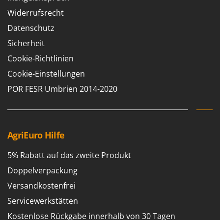
WIDU
Widerrufsrecht
Wiper EcoRobot
Datenschutz
Wolf Garten
Sicherheit
Wortex
Cookie-Richtlinien
Worx
Cookie-Einstellungen
Y
POR FESR Umbrien 2014-2020
Yard Force
Z
Zanon
AgriEuro Hilfe
Zephir
ZGrills
5% Rabatt auf das zweite Produkt
Zodiac
Doppelverpackung
Zomax
Versandkostenfrei
Servicewerkstätten
Kostenlose Rückgabe innerhalb von 30 Tagen