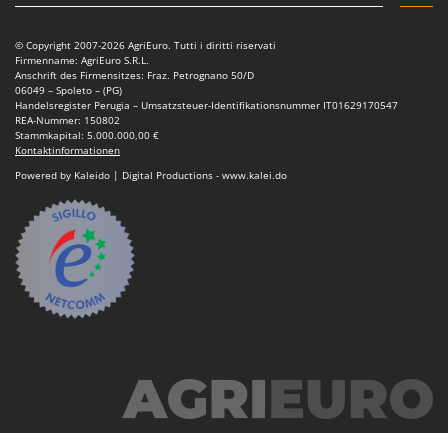
© Copyright 2007-2026 AgriEuro. Tutti i diritti riservati
Firmenname: AgriEuro S.R.L.
Anschrift des Firmensitzes: Fraz. Petrognano 50/D
06049 – Spoleto – (PG)
Handelsregister Perugia – Umsatzsteuer-Identifikationsnummer IT01629170547
REA-Nummer: 150802
Stammkapital: 5.000.000,00 €
Kontaktinformationen
Powered by Kaleido | Digital Productions - www.kalei.do