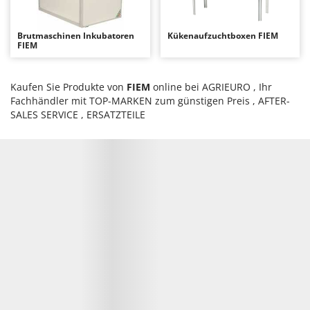
Astscheren
Ambrogio Robot
Atemschutzgeräte
Annovi Reverberi
Brutmaschinen Inkubatoren
Kükenaufzuchtboxen FIEM
FIEM
Aufroller für Olivennetze
ANTHBOT
Aufschnittmaschinen
Archman
Kaufen Sie Produkte von
FIEM
online bei AGRIEURO , Ihr
Auslegemulcher für Traktoren
Arco
Fachhändler mit TOP-MARKEN zum günstigen Preis , AFTER-
Äxte - Beile und Spalthammer
Ardes
SALES SERVICE , ERSATZTEILE
Argo
B
Balkenmäher
Ariete
Bandsägen
Artus
Batterieladegeräte - Starthilfegeräte
Attila
Baum- und Astscheren - manuell
Ausonia
Baumscheren - pneumatisch
Awelco
Baumstumpffräsen
B
Bindezangen - elektrisch
Baesso
Bodenfräsen für Traktor
Bahco