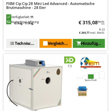
Makita
FIEM Cip Cip 28 Mini Led Advanced - Automatische
Brutmaschine - 28 Eier
MAMMAMIA
Verfügbarkeit:
11
Marcato
€ 315,08
Kostenlose Lieferung
MwSt.
13. Aug. - 17. Aug.
inkl.
Marina Systems
R-22
Master
€ 264,77
exkl. MwSt.
Mastercook
Technische Daten
Vergleichen Sie
Hinzufügen
McCulloch
MCH
Michelin
7,5
Mille
Minox
Semi-Profi
Mockmill
More than chef
MOSA
MOVA