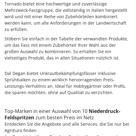
Rato
Tornado bietet eine hochwertige und zuverlässige
Mehrzweck-Fassgruppe, die vollständig in Italien hergestellt
Reber
wird und mit einer Reihe von Zubehörteilen kombiniert
Redback
werden kann, um alle Anforderungen in der Landwirtschaft
zu erfüllen.
Resto Italia
Stöbern Sie einfach in der Tabelle der verwandten Produkte,
Ribimex
um das Fass mit einem Zubehörteil Ihrer Wahl aus der
Ripartrak
großen Auswahl zu kombinieren. So erhalten Sie ein
Ritter
vielseitiges Produkt, das in allen Situationen nützlich ist.
River Systems
Dal Degan bietet Unkrautbekämpfungsfässer inklusive
Robomow
Sprühbalken zu einem wirklich hervorragenden Preis-
Rossofuoco
Leistungs-Verhältnis an. Ideal für Hobbygärtner oder Profis,
die sparen möchten, ohne auf Qualität zu verzichten.
Rover Pompe
Royal Food
Top-Marken in einer Auswahl von 10
Niederdruck-
Ryobi
Feldspritzen
zum besten Preis im Netz
Entdecken Sie die Angebote und alle Services, die Sie nur bei
S
S.T.P.
AgriEuro finden