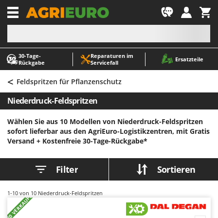
-1
30‑Tage-
Reparaturen im
A
A
Ersatzteile
Rückgabe
Servicefall
Abbeermaschinen - Traubenmühlen
ABAC
<
Abfüllgeräte
AgriEuro Premium
Feldspritzen für Pflanzenschutz
Akku Gartenscheren
AgriEuro TOP-LINE
Niederdruck-Feldspritzen
Akku Gras- und Strauchscheren
AGT
Wählen Sie aus 10 Modellen von Niederdruck-Feldspritzen
Akku-Stichsägen
Aima
sofort lieferbar aus den AgriEuro-Logistikzentren, mit Gratis
Allzwecktransporter - Motorschubkarren
Airmec
Versand +
Kostenfreie 30-Tage-Rückgabe*
Alu-Teleskopleitern
AL-KO
Anbaubagger Heckbagger für Traktoren
ALA 2000
Filter
Sortieren
Arbeitsschutzkleidung
Alce
1-10
von 10 Niederdruck-Feldspritzen
Aschesauger
Alpina
+30 VERKAUFT
Astkettensägen - Hochentaster
Ama