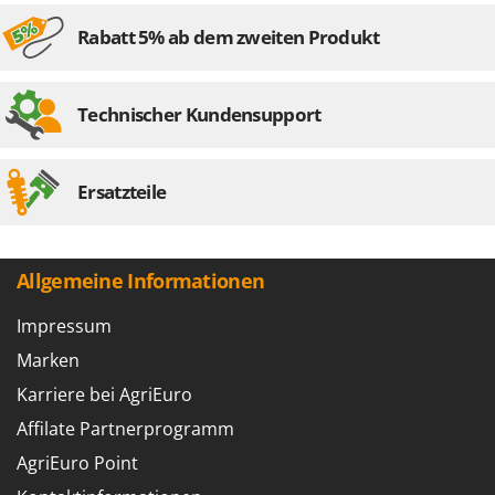
Spiralmac
Rabatt 5% ab dem zweiten Produkt
Spring Protezione
Spyro
Stanley
Technischer Kundensupport
Stiga
Stocker
Ersatzteile
Sunseeker
T
Tecla
Allgemeine Informationen
TecnoGen
Impressum
Tellarini Pompe
Marken
Telwin
Karriere bei AgriEuro
Tenco
Affilate Partnerprogramm
Tineco
AgriEuro Point
Titania