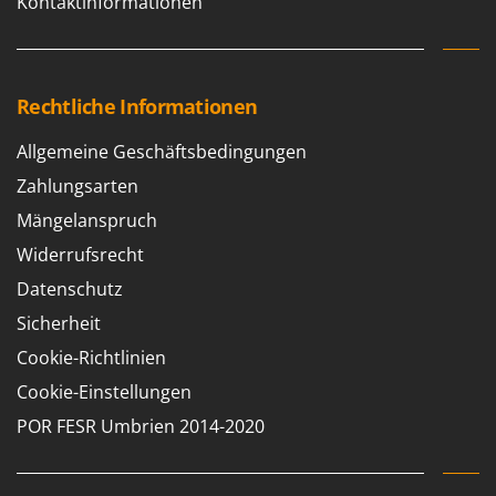
Kontaktinformationen
Tornado
Tre Spade
Trev - Abrek - TecnoVIR
Rechtliche Informationen
Trotec
Troy-Bilt
Allgemeine Geschäftsbedingungen
Zahlungsarten
U
Udor
Mängelanspruch
Unger
Widerrufsrecht
Datenschutz
V
Verdemax
Sicherheit
Vesco
Cookie-Richtlinien
Volpi
Cookie-Einstellungen
W
POR FESR Umbrien 2014-2020
Waldner
Weber