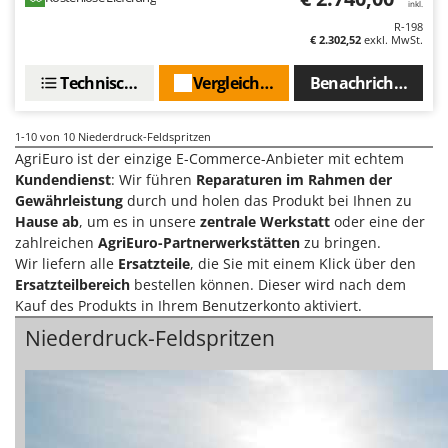
inkl.
Makita
R-198
MAMMAMIA
€ 2.302,52
exkl. MwSt.
Marcato
Technische Daten
Vergleichen Sie
Benachrichtigen S
Marina Systems
Master
1-10
von 10 Niederdruck-Feldspritzen
AgriEuro ist der einzige E-Commerce-Anbieter mit echtem
Mastercook
Kundendienst
: Wir führen
Reparaturen im Rahmen der
McCulloch
Gewährleistung
durch und holen das Produkt bei Ihnen zu
MCH
Hause ab
, um es in unsere
zentrale Werkstatt
oder eine der
zahlreichen
AgriEuro-Partnerwerkstätten
zu bringen.
Michelin
Wir liefern alle
Ersatzteile
, die Sie mit einem Klick über den
Mille
Ersatzteilbereich
bestellen können. Dieser wird nach dem
Kauf des Produkts in Ihrem Benutzerkonto aktiviert.
Minox
Niederdruck-Feldspritzen
Mockmill
More than chef
MOSA
MOVA