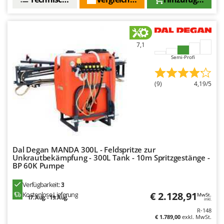
M
Mähroboter
Famag
Maisentkörnungsmaschinen
Famur
Manuelle Heckenscheren
FARMER
7,1
Mehrzweck-Sauggeräte
FBC
Semi-Profi
Minibacköfen
Ferrari Group
Motorhacken - Gartenfräsen
Ferroni
(9)
4,19/5
Motorspritzen
Ferrua
Mulcher für Traktor
FIAC
FIEM
N
Notstromaggregat
Fimar
Dal Degan MANDA 300L - Feldspritze zur
Nudelmaschinen
FINI
Unkrautbekämpfung - 300L Tank - 10m Spritzgestänge -
BP 60K Pumpe
Fiorentini
O
Obstmühlen Obsthäcksler Obstmuser
Verfügbarkeit:
3
Fiskars
€ 2.128,91
Kostenlose Lieferung
MwSt.
Obstpressen
17. Aug. - 19. Aug.
inkl.
Flymo
R-148
Olivenernter und Schüttler
Fontana Forni
€ 1.789,00
exkl. MwSt.