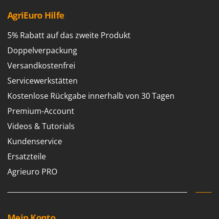
WIDU
AgriEuro Hilfe
Wiper EcoRobot
Wolf Garten
5% Rabatt auf das zweite Produkt
Wortex
Doppelverpackung
Worx
Versandkostenfrei
Servicewerkstätten
Y
Yard Force
Kostenlose Rückgabe innerhalb von 30 Tagen
Premium-Account
Z
Zanon
Videos & Tutorials
Zephir
Kundenservice
ZGrills
Ersatzteile
Zodiac
Agrieuro PRO
Zomax
Mein Konto