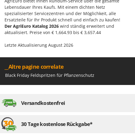
AgriEuro bietet Ihnen Rundum-Service über die gesamte
Santos
Lebensdauer Ihres Kaufs. Mit einem dichten Netz
Sbaraglia
spezialisierter Servicezentren und der Möglichkeit, alle
Ersatzteile für Ihr Produkt schnell und einfach zu kaufen!
Schnitzer
Der AgriEuro Katalog 2026
wird ständig erweitert und
Seven Italy
aktualisiert. Preise von € 1,664.93 bis € 3,657.44
Shark
Letzte Aktualisierung August 2026
Shindaiwa
Silky
Simatech
__Altre pagine correlate
Sirman
Black Friday Feldspritzen für Pflanzenschutz
Skil
Smartwood
Smeg
Versandkostenfrei
Snapper
Solidur
30 Tage kostenlose Rückgabe*
Spice Electronics