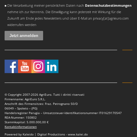
Es ist ein Fehler aufgetreten
Die Verarbeitung meiner persönlichen Daten nach
Datenschutzbestimmungen
nehme ich zur Kenntnis. Die Einwilligung kann jederzeit mit Wirkung für die
Zukunft am Ende jedes Newsletters und über E-Mail an privacy[at]agrieuro.com
widerrufen werden
© Copyright 2007-2026 AgriEuro. Tutti i diritti riservati
Firmenname: AgriEuro S.R.L.
Anschrift des Firmensitzes: Fraz. Petrognano 50/D
06049 – Spoleto – (PG)
Handelsregister Perugia – Umsatzsteuer-Identifikationsnummer IT01629170547
REA-Nummer: 150802
Stammkapital: 5.000.000,00 €
Kontaktinformationen
Powered by Kaleido | Digital Productions - www.kalei.do