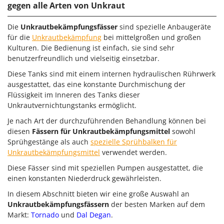
gegen alle Arten von Unkraut
Omas
Ompagrill
Die
Unkrautbekämpfungsfässer
sind spezielle Anbaugeräte
Ooni
für die
Unkrautbekämpfung
bei mittelgroßen und großen
Kulturen. Die Bedienung ist einfach, sie sind sehr
Oriental Koshin
benutzerfreundlich und vielseitig einsetzbar.
Outdoorchef
Diese Tanks sind mit einem internen hydraulischen Rührwerk
ausgestattet, das eine konstante Durchmischung der
P
Palazzetti
Flüssigkeit im Inneren des Tanks dieser
Unkrautvernichtungstanks ermöglicht.
Palumbo Pavi
Je nach Art der durchzuführenden Behandlung können bei
Partisani
diesen
Fässern für Unkrautbekämpfungsmittel
sowohl
Paterlini
Sprühgestänge als auch
spezielle Sprühbalken für
Unkrautbekämpfungsmittel
verwendet werden.
Philips
Diese Fässer sind mit speziellen Pumpen ausgestattet, die
Pramac
einen konstanten Niederdruck gewährleisten.
Prismafood
In diesem Abschnitt bieten wir eine große Auswahl an
Unkrautbekämpfungsfässern
der besten Marken auf dem
R
R.G.V.
Markt:
Tornado
und
Dal Degan
.