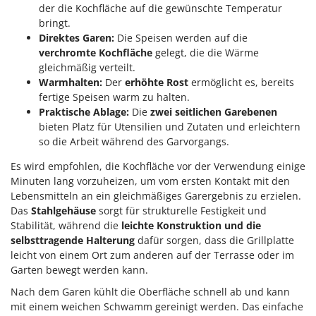
M
Mähroboter
der die Kochfläche auf die gewünschte Temperatur
Famag
bringt.
Maisentkörnungsmaschinen
Famur
Direktes Garen:
Die Speisen werden auf die
Manuelle Heckenscheren
verchromte Kochfläche
gelegt, die die Wärme
FARMER
gleichmäßig verteilt.
Mehrzweck-Sauggeräte
FBC
Warmhalten:
Der
erhöhte Rost
ermöglicht es, bereits
Minibacköfen
Ferrari Group
fertige Speisen warm zu halten.
Motorhacken - Gartenfräsen
Praktische Ablage:
Die
zwei seitlichen Garebenen
Ferroni
bieten Platz für Utensilien und Zutaten und erleichtern
Motorspritzen
Ferrua
so die Arbeit während des Garvorgangs.
Mulcher für Traktor
FIAC
Es wird empfohlen, die Kochfläche vor der Verwendung einige
FIEM
Minuten lang vorzuheizen, um vom ersten Kontakt mit den
N
Notstromaggregat
Lebensmitteln an ein gleichmäßiges Garergebnis zu erzielen.
Fimar
Das
Stahlgehäuse
sorgt für strukturelle Festigkeit und
Nudelmaschinen
FINI
Stabilität, während die
leichte Konstruktion und die
selbsttragende Halterung
dafür sorgen, dass die Grillplatte
Fiorentini
O
leicht von einem Ort zum anderen auf der Terrasse oder im
Obstmühlen Obsthäcksler Obstmuser
Fiskars
Garten bewegt werden kann.
Obstpressen
Flymo
Nach dem Garen kühlt die Oberfläche schnell ab und kann
Olivenernter und Schüttler
mit einem weichen Schwamm gereinigt werden. Das einfache
Fontana Forni