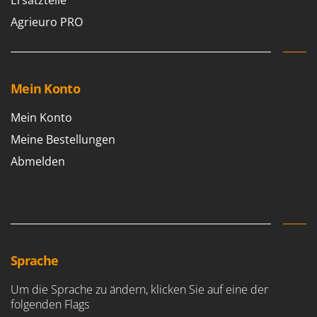
Tornado
Agrieuro PRO
Tre Spade
Trev - Abrek - TecnoVIR
Trotec
Mein Konto
Troy-Bilt
Mein Konto
U
Udor
Meine Bestellungen
Unger
Abmelden
V
Verdemax
Vesco
Volpi
Sprache
W
Waldner
Um die Sprache zu ändern, klicken Sie auf eine der
Weber
folgenden Flags