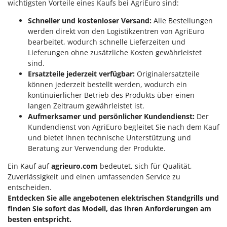
wichtigsten Vorteile eines Kaufs bei AgriEuro sind:
Mowox
Schneller und kostenloser Versand:
Alle Bestellungen
MTD
werden direkt von den Logistikzentren von AgriEuro
bearbeitet, wodurch schnelle Lieferzeiten und
N
New O.M.R.A.
Lieferungen ohne zusätzliche Kosten gewährleistet
sind.
Nilfisk
Ersatzteile jederzeit verfügbar:
Originalersatzteile
Ninja
können jederzeit bestellt werden, wodurch ein
kontinuierlicher Betrieb des Produkts über einen
Novatec
langen Zeitraum gewährleistet ist.
Novital
Aufmerksamer und persönlicher Kundendienst:
Der
Kundendienst von AgriEuro begleitet Sie nach dem Kauf
NuAir
und bietet Ihnen technische Unterstützung und
NuovaFac
Beratung zur Verwendung der Produkte.
O
Ein Kauf auf
agrieuro.com
bedeutet, sich für Qualität,
Officine Savioli
Zuverlässigkeit und einen umfassenden Service zu
Oliviero
entscheiden.
Entdecken Sie alle angebotenen elektrischen Standgrills und
Olix
finden Sie sofort das Modell, das Ihren Anforderungen am
OMA
besten entspricht.