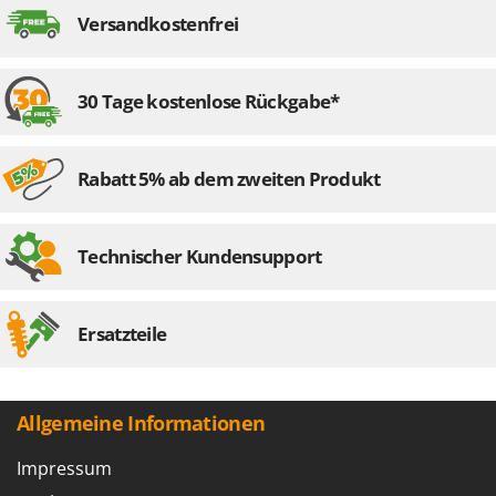
Rato
Versandkostenfrei
Reber
Redback
30 Tage kostenlose Rückgabe*
Resto Italia
Ribimex
Ripartrak
Rabatt 5% ab dem zweiten Produkt
Ritter
River Systems
Technischer Kundensupport
Robomow
Rossofuoco
Ersatzteile
Rover Pompe
Royal Food
Ryobi
Allgemeine Informationen
S
Impressum
S.T.P.