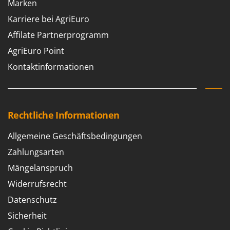
Marken
Santos
Karriere bei AgriEuro
Sbaraglia
Affilate Partnerprogramm
Schnitzer
AgriEuro Point
Seven Italy
Kontaktinformationen
Shark
Shindaiwa
Silky
Simatech
Rechtliche Informationen
Sirman
Allgemeine Geschäftsbedingungen
Skil
Zahlungsarten
Smartwood
Mängelanspruch
Smeg
Widerrufsrecht
Snapper
Datenschutz
Solidur
Sicherheit
Spice Electronics