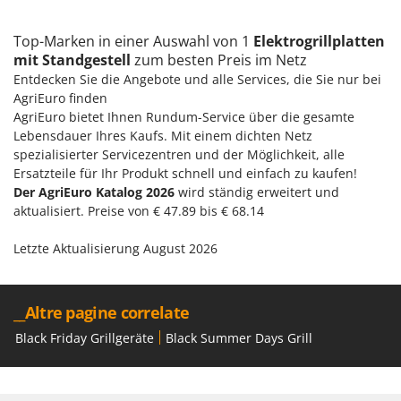
Omas
Ompagrill
Top-Marken in einer Auswahl von 1
Elektrogrillplatten
mit Standgestell
zum besten Preis im Netz
Ooni
Entdecken Sie die Angebote und alle Services, die Sie nur bei
Oriental Koshin
AgriEuro finden
AgriEuro bietet Ihnen Rundum-Service über die gesamte
Outdoorchef
Lebensdauer Ihres Kaufs. Mit einem dichten Netz
spezialisierter Servicezentren und der Möglichkeit, alle
P
Palazzetti
Ersatzteile für Ihr Produkt schnell und einfach zu kaufen!
Der AgriEuro Katalog 2026
wird ständig erweitert und
Palumbo Pavi
aktualisiert. Preise von € 47.89 bis € 68.14
Partisani
Letzte Aktualisierung August 2026
Paterlini
Philips
Pramac
__Altre pagine correlate
Prismafood
Black Friday Grillgeräte
Black Summer Days Grill
R
R.G.V.