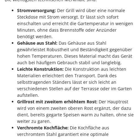
Vogelscheuchen - Vogelabwehr
KitchenAid
Stromversorgung:
Der Grill wird über eine normale
W
Komo
Steckdose mit Strom versorgt. Er lässt sich sofort
Wasserpumpen
einschalten und erreicht die Gartemperatur in wenigen
L
Wasserpumpen für Traktoren
Minuten, ohne dass Brennstoffe oder Anzünder
Laica
Wein- und Obstpressen
benötigt werden.
Lampacrescia - MGM
Gehäuse aus Stahl:
Das Gehäuse aus Stahl
Wein- und Ölschichtenfilter
gewährleistet Robustheit und Beständigkeit gegenüber
Landxcape
Weitere Produkte
hohen Temperaturen. Dieses Material macht das Gerät
LAR Casalinghi
auch bei häufigem Gebrauch stabil und langlebig.
Wiesenwalzen für Traktor
Lavor
Leichte Konstruktion:
Die Konstruktion aus leichten
Wippsägen
Materialien erleichtert den Transport. Dank des
Linea VZ
selbsttragenden Ständers lässt er sich leicht an
Wurstfüller
Lisam
verschiedenen Stellen auf der Terrasse oder im Garten
aufstellen.
Z
Lotusgrill
Zerstäuber
Grillrost mit zweitem erhöhtem Rost:
Der Hauptrost
wird von einem zweiten oberen Rost ergänzt, der dazu
M
Zinkeneggen
M.A.I.BO.
dient, bereits gegarte Speisen warm zu halten, ohne sie
Zubehör für Rasentraktoren
weiter zu garen.
Macom
Verchromte Kochfläche:
Die Kochfläche aus
Macte Ovens
verchromtem Stahl garantiert eine optimale