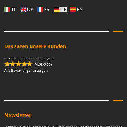
WIDU
IT
UK
FR
DE
ES
Wiper EcoRobot
Wolf Garten
Wortex
Worx
Das sagen unsere Kunden
Y
Yard Force
aus 161170 Kundenmeinungen
(4,68/5.00)
Z
Zanon
Alle Bewertungen anzeigen
Zephir
ZGrills
Zodiac
Zomax
Newsletter
Melden Sie sich für den agrieuro-Newsletter an und werden Sie Mitglied des