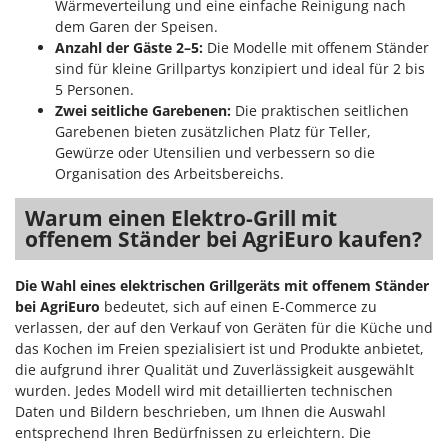
Wärmeverteilung und eine einfache Reinigung nach
Makita
dem Garen der Speisen.
MAMMAMIA
Anzahl der Gäste 2–5:
Die Modelle mit offenem Ständer
sind für kleine Grillpartys konzipiert und ideal für 2 bis
Marcato
5 Personen.
Marina Systems
Zwei seitliche Garebenen:
Die praktischen seitlichen
Master
Garebenen bieten zusätzlichen Platz für Teller,
Gewürze oder Utensilien und verbessern so die
Mastercook
Organisation des Arbeitsbereichs.
McCulloch
Warum einen Elektro-Grill mit
MCH
offenem Ständer bei AgriEuro kaufen?
Michelin
Mille
Die Wahl eines elektrischen Grillgeräts mit offenem Ständer
bei AgriEuro
bedeutet, sich auf einen E-Commerce zu
Minox
verlassen, der auf den Verkauf von Geräten für die Küche und
Mockmill
das Kochen im Freien spezialisiert ist und Produkte anbietet,
die aufgrund ihrer Qualität und Zuverlässigkeit ausgewählt
More than chef
wurden. Jedes Modell wird mit detaillierten technischen
MOSA
Daten und Bildern beschrieben, um Ihnen die Auswahl
MOVA
entsprechend Ihren Bedürfnissen zu erleichtern. Die