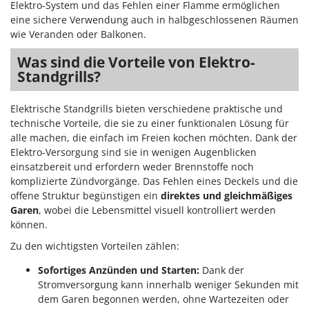
Elektro-System und das Fehlen einer Flamme ermöglichen
Forest Master
P
eine sichere Verwendung auch in halbgeschlossenen Räumen
Palettengabeln für Traktoren
Francini
wie Veranden oder Balkonen.
Pelletpressen
Was sind die Vorteile von Elektro-
G
Pflüge für Traktor
G3 Ferrari
Standgrills?
Planierschilder für Traktoren
Gardena
Plasmaschneider
Elektrische Standgrills bieten verschiedene praktische und
Garofalo
technische Vorteile, die sie zu einer funktionalen Lösung für
Poolroboter
GeoTech
alle machen, die einfach im Freien kochen möchten. Dank der
Pools
Elektro-Versorgung sind sie in wenigen Augenblicken
GeoTech Pro
einsatzbereit und erfordern weder Brennstoffe noch
Poolstaubsauger
Gierre
komplizierte Zündvorgänge. Das Fehlen eines Deckels und die
offene Struktur begünstigen ein
direktes und gleichmäßiges
Ginko - MGM
R
Rasenmäher
Garen
, wobei die Lebensmittel visuell kontrolliert werden
Gipeco
können.
Rasensodenschneider
Girmi
Zu den wichtigsten Vorteilen zählen:
Rasentraktoren Aufsitzmäher
Goodyear
Rasentrimmer - Kantenschneider
Sofortiges Anzünden und Starten:
Dank der
GRAEF
Stromversorgung kann innerhalb weniger Sekunden mit
Rasentrimmer - Motorsensen - Freischneider
dem Garen begonnen werden, ohne Wartezeiten oder
Gre