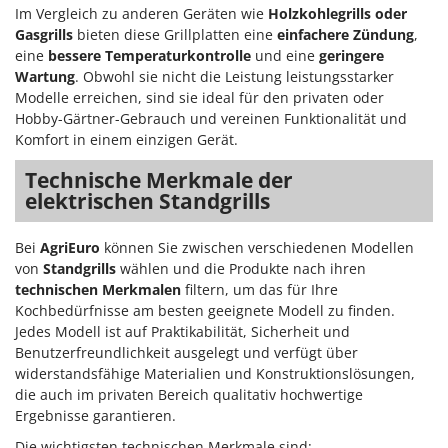
Sprühgeräte für Pflanzenbehandlung
Im Vergleich zu anderen Geräten wie
Holzkohlegrills oder
Infaco
Stäubegeräte für Traktor
Gasgrills
bieten diese Grillplatten eine
einfachere Zündung
,
Intec
eine
bessere Temperaturkontrolle
und eine
geringere
Staubsauger - Elektrobesen
Intex
Wartung
. Obwohl sie nicht die Leistung leistungsstarker
Modelle erreichen, sind sie ideal für den privaten oder
Iseki
T
Hobby-Gärtner-Gebrauch und vereinen Funktionalität und
Teppichreiniger und Teppichbodenreiniger
Italyco
Komfort in einem einzigen Gerät.
Thermische und mechanische Unkrautbrenner
ITM
Technische Merkmale der
Tomatenpressen
elektrischen Standgrills
J
Tragbare Powerstationen
JOLLY ITALIA
Traktor-Heckenscheren mit Ausleger
Bei
AgriEuro
können Sie zwischen verschiedenen Modellen
K
von
Standgrills
wählen und die Produkte nach ihren
KAAZ
U
technischen Merkmalen
filtern, um das für Ihre
Umfüllpumpen
Kochbedürfnisse am besten geeignete Modell zu finden.
Karcher
Umkehrfräsen
Jedes Modell ist auf Praktikabilität, Sicherheit und
Kasco
Benutzerfreundlichkeit ausgelegt und verfügt über
Kemper
V
widerstandsfähige Materialien und Konstruktionslösungen,
Vakuumiergeräte
die auch im privaten Bereich qualitativ hochwertige
Kenwood
Ergebnisse garantieren.
Vertikutierer
Keter
Die wichtigsten technischen Merkmale sind: