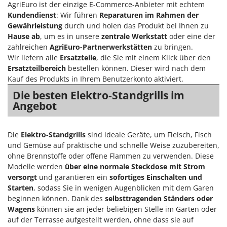
AgriEuro ist der einzige E-Commerce-Anbieter mit echtem
Bodenreinigungsmaschinen
Barbieri
Kundendienst
: Wir führen
Reparaturen im Rahmen der
Brutmaschinen Inkubatoren
Batavia
Gewährleistung
durch und holen das Produkt bei Ihnen zu
Hause ab
, um es in unsere
zentrale Werkstatt
oder eine der
Bürsten für den Außenbereich
Benassi
zahlreichen
AgriEuro-Partnerwerkstätten
zu bringen.
Beper
Wir liefern alle
Ersatzteile
, die Sie mit einem Klick über den
D
Dampfreiniger und Dampfbesen
Ersatzteilbereich
bestellen können. Dieser wird nach dem
Berkel
Kauf des Produkts in Ihrem Benutzerkonto aktiviert.
Bernardi
E
Die besten Elektro-Standgrills im
Einachsschlepper
Bertolini Pumps
Angebot
Elektrische Tauchpumpen
Besser Vacuum
Erdbohrer
Bestway
Die
Elektro-Standgrills
sind ideale Geräte, um Fleisch, Fisch
Erntenetze für Obst und Oliven
Beta tools
und Gemüse auf praktische und schnelle Weise zuzubereiten,
ohne Brennstoffe oder offene Flammen zu verwenden. Diese
Bissell
F
Modelle werden
über eine normale Steckdose mit Strom
Feder Grubber
Black & Decker
versorgt
und garantieren ein
sofortiges Einschalten und
Feldspritzen für Pflanzenschutz
Starten
, sodass Sie in wenigen Augenblicken mit dem Garen
BlackStone
beginnen können. Dank des
selbsttragenden Ständers oder
Fensterreiniger
Blue Bird
Wagens
können sie an jeder beliebigen Stelle im Garten oder
Fleischwolf
auf der Terrasse aufgestellt werden, ohne dass sie auf
Bomet