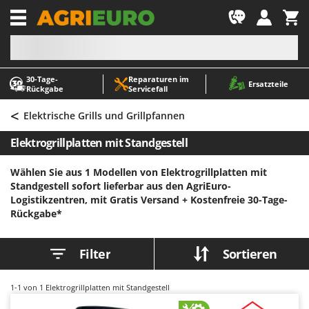
-1
30‑Tage-
Reparaturen im
A
A
Ersatzteile
Rückgabe
Servicefall
Abbeermaschinen - Traubenmühlen
ABAC
<
Abfüllgeräte
AgriEuro Premium
Elektrische Grills und Grillpfannen
Akku Gartenscheren
AgriEuro TOP-LINE
Elektrogrillplatten mit Standgestell
Akku Gras- und Strauchscheren
AGT
Wählen Sie aus 1 Modellen von Elektrogrillplatten mit
Akku-Stichsägen
Aima
Standgestell sofort lieferbar aus den AgriEuro-
Allzwecktransporter - Motorschubkarren
Airmec
Logistikzentren, mit Gratis Versand +
Kostenfreie 30-Tage-
Rückgabe*
Alu-Teleskopleitern
AL-KO
Anbaubagger Heckbagger für Traktoren
ALA 2000
Filter
Sortieren
Arbeitsschutzkleidung
Alce
Aschesauger
Alpina
1-1
von 1 Elektrogrillplatten mit Standgestell
Astkettensägen - Hochentaster
Ama