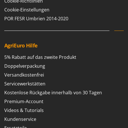
Cookie-Richtlinien
Spiralmac
Cookie-Einstellungen
Spring Protezione
POR FESR Umbrien 2014-2020
Spyro
Stanley
Stiga
AgriEuro Hilfe
Stocker
Sunseeker
5% Rabatt auf das zweite Produkt
Doppelverpackung
T
Tecla
Versandkostenfrei
TecnoGen
Servicewerkstätten
Tellarini Pompe
Kostenlose Rückgabe innerhalb von 30 Tagen
Telwin
Premium-Account
Tenco
Videos & Tutorials
Tineco
Kundenservice
Titania
Ersatzteile