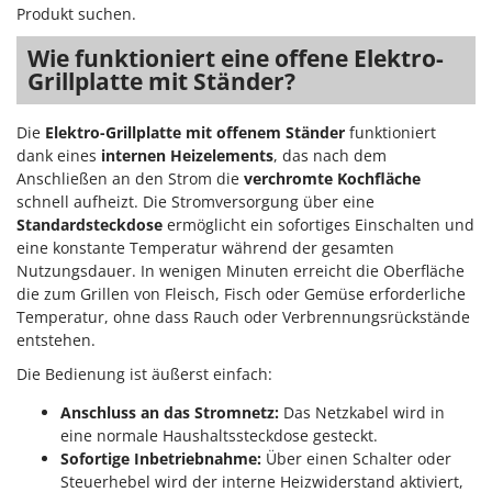
Klimaanlagen – Klimageräte
Produkt suchen.
E
Knetmaschinen
Echo
Wie funktioniert eine offene Elektro-
Knochensägen
Grillplatte mit Ständer?
EcoFlow
Kompressoren - elektrisch
Edilmark
Die
Elektro-Grillplatte mit offenem Ständer
funktioniert
Kompressoren für Ernte und Baumschnitt
Effeuno
dank eines
internen Heizelements
, das nach dem
Kreiseleggen
Anschließen an den Strom die
verchromte Kochfläche
Einhell
schnell aufheizt. Die Stromversorgung über eine
Küchenreiben - elektrisch
Elegen
Standardsteckdose
ermöglicht ein sofortiges Einschalten und
Kükenaufzuchtboxen
Energy Gruppi
eine konstante Temperatur während der gesamten
Nutzungsdauer. In wenigen Minuten erreicht die Oberfläche
Enotecnica Pillan
L
die zum Grillen von Fleisch, Fisch oder Gemüse erforderliche
Laderampe aus Aluminium
Eschenfelder
Temperatur, ohne dass Rauch oder Verbrennungsrückstände
Laubsauger - Laubbläser
entstehen.
EuroMech
Laubsauger auf Rädern
Die Bedienung ist äußerst einfach:
Eurosystems
Luftentfeuchter
Anschluss an das Stromnetz:
Das Netzkabel wird in
F
eine normale Haushaltssteckdose gesteckt.
Luftkühler
FAC
Sofortige Inbetriebnahme:
Über einen Schalter oder
Fama Industrie
Steuerhebel wird der interne Heizwiderstand aktiviert,