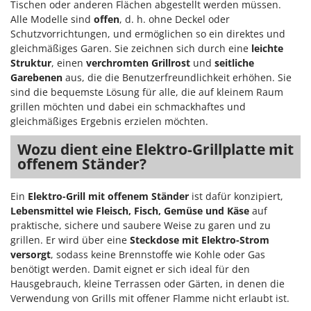
Tischen oder anderen Flächen abgestellt werden müssen.
Flockenquetschen
Bosch
Alle Modelle sind
offen
, d. h. ohne Deckel oder
Furchenzieher für Traktoren
Brumi
Schutzvorrichtungen, und ermöglichen so ein direktes und
gleichmäßiges Garen. Sie zeichnen sich durch eine
leichte
BullMach
G
Struktur
, einen
verchromten Grillrost
und
seitliche
Gartengrills
Garebenen
aus, die die Benutzerfreundlichkeit erhöhen. Sie
C
Gartenpumpen
sind die bequemste Lösung für alle, die auf kleinem Raum
C.EL.ME.
grillen möchten und dabei ein schmackhaftes und
Gebläsespritzen für Traktoren
Calory Forni
gleichmäßiges Ergebnis erzielen möchten.
Gerätehäuser
Campagnola
Wozu dient eine Elektro-Grillplatte mit
Getreidemühlen
Campingaz
offenem Ständer?
Grabenfräsen
Castelgarden
Grubber - Tiefenlockerer
Ein
Elektro-Grill mit offenem Ständer
ist dafür konzipiert,
Castellari
Lebensmittel wie Fleisch, Fisch, Gemüse und Käse
auf
Grubber für Traktor
Ceccato Olindo
praktische, sichere und saubere Weise zu garen und zu
Char-Broil
grillen. Er wird über eine
Steckdose mit Elektro-Strom
H
versorgt
, sodass keine Brennstoffe wie Kohle oder Gas
Häcksler
Classe
benötigt werden. Damit eignet er sich ideal für den
Handsägen auf Verlängerung
Clementi
Hausgebrauch, kleine Terrassen oder Gärten, in denen die
Heckcontainer für Traktoren
Verwendung von Grills mit offener Flamme nicht erlaubt ist.
Cofra