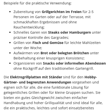
Heckenscheren
Beispiele für die praktische Verwendung:
Comet
Heißluftfritteusen
Cresco
Zubereitung von
Grillgerichten im Freien
für 2-5
Personen im Garten oder auf der Terrasse, mit
Heizkanonen und Elektroheizer
Cruccolini
schmackhaften Ergebnissen und ohne
Hochdruckreiniger
CTEK
Rauchentwicklung;
Hochgrasmäher
Schnelles Garen von
Steaks oder Hamburgern
unter
D
präziser Kontrolle des Gargrades;
Holzbacköfen Außenbereich für Pizza und Braten
Dal Degan
Grillen von
Fisch und Gemüse
für leichte Mahlzeiten
Holzspalter
unter der Woche;
DCG
Aufwärmen von
Brot oder belegten Brötchen
unter
Hubwagen
Deca
Beibehaltung einer knusprigen Konsistenz;
DeWalt
Organisieren von
Snacks oder informellen Abendessen
K
Kabelpflüge für die Drainage
ohne Rückgriff auf den traditionellen Gartengrill.
Di Martino
Kartoffellegemaschine für Traktoren
Die
Elektrogrillplatten mit Ständer
sind für den
Hobby-
Diavola Pro
Gärtner- und begrenzten Anwendungen
vorgesehen und
Kartoffelroder für Traktoren
Diesse
eignen sich für alle, die eine funktionale Lösung für
Kehrmaschinen
Docma
gelegentliches Grillen oder für kleine Gruppen suchen. Sie
Kettensägen
bieten ein gutes Gleichgewicht zwischen einfacher
Dominion
Handhabung und hoher Grillqualität und sind ideal für alle,
Kippbare Heckschaufeln für Traktoren
Dreame
die ein praktisches, leichtes und sofort einsatzbereites