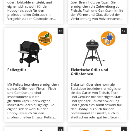
oder Holzkohle entsteht, und
über Brennholz verfügen. Sie
Astscheren
Ambrogio Robot
eignen sich sowohl für den
ermöglichen die Zubereitung von
Hobby- als auch für den
Fleisch, Fisch und Gemüse mithilfe
Atemschutzgeräte
Annovi Reverberi
professionellen Gebrauch. Im
der Wärme und Glut, die bei der
Vergleich zu den Gasmodellen
Verbrennung von Holz entstehen,
Aufroller für Olivennetze
ANTHBOT
erfordern sie eine
und eignen sich sowohl für den
Vorbereitungsphase zum
Hobby- als auch für den
Aufschnittmaschinen
Archman
Anzünden und zur Glutbildung,
professionellen Einsatz. Im
18
17
garantieren jedoch ein
Vergleich zu Gasgrills erfordern
Auslegemulcher für Traktoren
Arco
traditionelles Garergebnis mit
sie mehr Erfahrung bei der
ausgeprägtem Aroma und direkter
Regulierung der Flamme sowie
Wärmeabstrahlung. Die
längere Vorbereitungszeiten,
Äxte - Beile und Spalthammer
Ardes
Konstruktion kann leicht,
bieten dafür jedoch ein
mittelschwer oder schwer sein,
authentisches Grillerlebnis mit
Argo
mit einem Grillrost aus
intensivem Aroma und natürlicher
B
emailliertem Stahl oder Edelstahl
Wärmeabstrahlung. Die
Balkenmäher
Ariete
und einer Kochfläche aus
Konstruktion besteht in der Regel
Pelletgrills
Elektrische Grills und
verchromtem Stahl, emailliertem
aus mittelschwerem bis schwerem
Bandsägen
Grillpfannen
Artus
Gusseisen oder Edelstahl in
Stahlblech und gewährleistet eine
verschiedenen Größen (für 2 bis
hohe Widerstandsfähigkeit
Batterieladegeräte - Starthilfegeräte
Attila
45 Gäste, je nach Modell). Modelle
gegenüber den hohen
Mit Pellets betrieben ermöglichen
Elektrisch über eine normale
mit Deckel ermöglichen auch
Temperaturen, die bei der
sie das Grillen von Fleisch, Fisch
Steckdose betrieben, ermöglichen
Baum- und Astscheren - manuell
Ausonia
indirektes Garen und eine
Holzverbrennung entstehen. Die
und Gemüse und sind
sie das Garen von Fleisch, Fisch
präzisere Temperaturregelung
Grillfläche aus verchromtem Stahl,
insbesondere auf ein
und Gemüse mit sofortigem Start
Baumscheren - pneumatisch
Awelco
über Belüftungsventile. Sie eignen
emailliertem Gusseisen oder
gleichmäßiges, überwiegend
und geringer Rauchentwicklung
sich für Gärten und Freiflächen,
Edelstahl ist je nach Modell für die
indirektes Garen ausgelegt. Sie
und eignen sich somit sowohl für
Baumstumpffräsen
wo Rauch kein Problem darstellt,
Bewirtung von etwa 2 bis 5 bis hin
eignen sich sowohl für den
den Hobby- als auch für den
erfordern jedoch die regelmäßige
zu 21 bis 45 Personen ausgelegt.
B
Hobby- als auch für den
professionellen Einsatz, auch in
Entfernung von Asche und
Diese Grills eignen sich besonders
professionellen Einsatz. Pellets
Bindezangen - elektrisch
Baesso
städtischen oder gut belüfteten
Rückständen sowie eine
für Gärten und professionell
sind leicht erhältlich und einfach
Innenbereichen. Elektrogrills,
gründliche Reinigung des Rosts,
gestaltete Outdoor-Küchen. Um
zu lagern, benötigen weniger Platz
insbesondere Modelle mit Deckel,
Bodenfräsen für Traktor
Bahco
um Effizienz und Langlebigkeit zu
ihre Leistungsfähigkeit und
als Brennholz und werden
erlauben zudem indirektes Garen
11
2