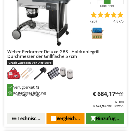
Rato
Semi-Profi
Reber
Redback
(20)
4,87/5
Resto Italia
Ribimex
Ripartrak
Weber Performer Deluxe GBS - Holzkohlegrill -
Ritter
Durchmesser der Grillfläche 57cm
Gratis-Zugaben von AgriEuro
River Systems
Robomow
Rossofuoco
Verfügbarkeit:
12
Rover Pompe
€ 684,17
Kostenlose Lieferung
MwSt.
14. Aug. - 18. Aug.
inkl.
Royal Food
R-100
€ 574,93
exkl. MwSt.
Ryobi
Technische Daten
Vergleichen Sie
Hinzufügen
S
S.T.P.