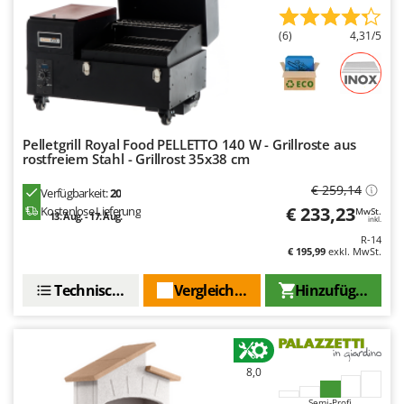
(6)
4,31/5
Pelletgrill Royal Food PELLETTO 140 W - Grillroste aus
rostfreiem Stahl - Grillrost 35x38 cm
€ 259,14
Verfügbarkeit:
20
€ 233,23
Kostenlose Lieferung
MwSt.
13. Aug. - 17. Aug.
inkl.
R-14
€ 195,99
exkl. MwSt.
Technische Daten
Vergleichen Sie
Hinzufügen
8,0
Semi-Profi