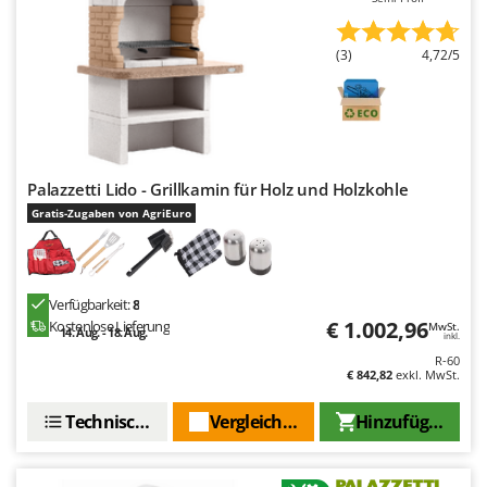
(3)
4,72/5
Palazzetti Lido - Grillkamin für Holz und Holzkohle
Gratis-Zugaben von AgriEuro
Verfügbarkeit:
8
€ 1.002,96
Kostenlose Lieferung
MwSt.
14. Aug. - 18. Aug.
inkl.
R-60
€ 842,82
exkl. MwSt.
Technische Daten
Vergleichen Sie
Hinzufügen