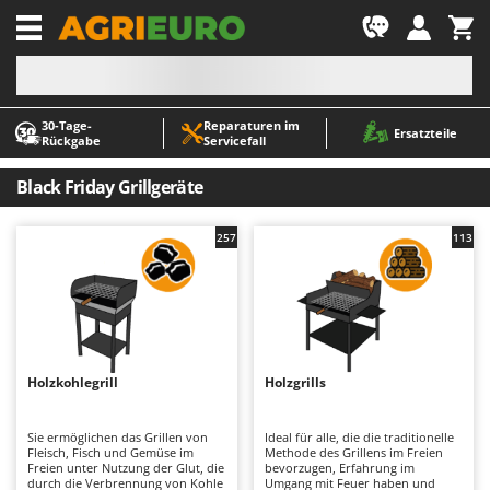
-1
30‑Tage-
Reparaturen im
A
A
Ersatzteile
Rückgabe
Servicefall
Abbeermaschinen - Traubenmühlen
ABAC
Abfüllgeräte
AgriEuro Premium
Black Friday Grillgeräte
Akku Gartenscheren
AgriEuro TOP-LINE
257
113
Akku Gras- und Strauchscheren
AGT
Akku-Stichsägen
Aima
Allzwecktransporter - Motorschubkarren
Airmec
Alu-Teleskopleitern
AL-KO
Anbaubagger Heckbagger für Traktoren
ALA 2000
Holzkohlegrill
Holzgrills
Arbeitsschutzkleidung
Alce
Sie ermöglichen das Grillen von
Ideal für alle, die die traditionelle
Aschesauger
Alpina
Fleisch, Fisch und Gemüse im
Methode des Grillens im Freien
Freien unter Nutzung der Glut, die
bevorzugen, Erfahrung im
Astkettensägen - Hochentaster
Ama
durch die Verbrennung von Kohle
Umgang mit Feuer haben und