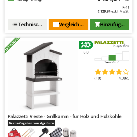
inkl.
R-11
€ 129,84
exkl. MwSt.
Technische Daten
Vergleichen Sie
Hinzufügen
+100 VENDUS
8,0
Semi-Profi
(10)
4,08/5
Palazzetti Vieste - Grillkamin - für Holz und Holzkohle
Gratis-Zugaben von AgriEuro