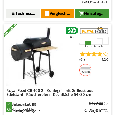
Tornado
€ 455,92
exkl. MwSt.
Tre Spade
Technische Daten
Vergleichen Sie
Hinzufügen
Trev - Abrek - TecnoVIR
+800 VENDUS
Trotec
Troy-Bilt
8,9
U
Hausgebrauch
Udor
Unger
(61)
4,2/5
V
Verdemax
Vesco
Volpi
Royal Food CB 400-2 - Kohlegrill mit Grillrost aus
Edelstahl - Räucherofen - Kochfläche 54x30 cm
W
Waldner
€ 107,22
Verfügbarkeit:
183
Weber
€ 75,05
Kostenlose Lieferung
MwSt.
13. Aug. - 17. Aug.
inkl.