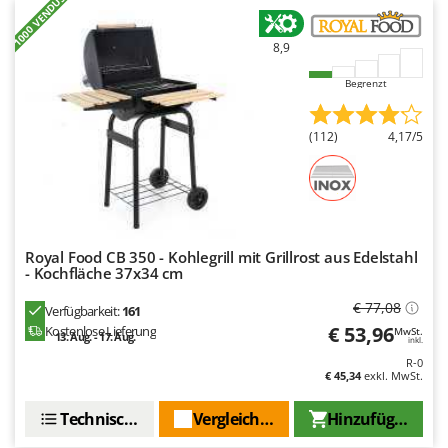
+1000 VENDUS
Santos
Sbaraglia
8,9
Schnitzer
Begrenzt
Seven Italy
Shark
(112)
4,17/5
Shindaiwa
Silky
Simatech
Sirman
Royal Food CB 350 - Kohlegrill mit Grillrost aus Edelstahl
- Kochfläche 37x34 cm
Skil
€ 77,08
Smartwood
Verfügbarkeit:
161
€ 53,96
Kostenlose Lieferung
MwSt.
Smeg
13. Aug. - 17. Aug.
inkl.
R-0
Snapper
€ 45,34
exkl. MwSt.
Solidur
Technische Daten
Vergleichen Sie
Hinzufügen
Spice Electronics