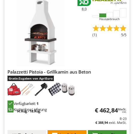
8,0
Hausgebrauch
(1)
5/5
Palazzetti Pistoia - Grillkamin aus Beton
Gratis-Zugaben von AgriEuro
Verfügbarkeit:
1
€ 462,84
Kostenlose Lieferung
MwSt.
14. Aug. - 18. Aug.
inkl.
R-23
€ 388,94
exkl. MwSt.