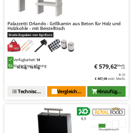
Palazzetti Orlando - Grillkamin aus Beton für Holz und
Holzkohle - mit Beistelltisch
Gratis-Zugaben von AgriEuro
Verfügbarkeit:
14
€ 579,62
Kostenlose Lieferung
MwSt.
14. Aug. - 18. Aug.
inkl.
R-31
€ 487,08
exkl. MwSt.
Technische Daten
Vergleichen Sie
Hinzufügen
8,9
Hausgebrauch