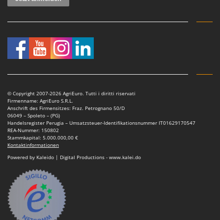
© Copyright 2007-2026 AgriEuro. Tutti i diritti riservati
Firmenname: AgriEuro S.R.L.
Anschrift des Firmensitzes: Fraz. Petrognano 50/D
06049 – Spoleto – (PG)
Handelsregister Perugia – Umsatzsteuer-Identifikationsnummer IT01629170547
REA-Nummer: 150802
Stammkapital: 5.000.000,00 €
Kontaktinformationen
Powered by Kaleido | Digital Productions - www.kalei.do