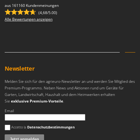
aus 161160 Kundenmeinungen
(4,68/5.00)
Alle Bewertungen anzeigen
Newsletter
Melden Sie sich für den agrieuro-Newsletter an und werden Sie Mitglied des
Premium-Programms. Neben News und Aktionen rund um Geräte für
Garten, Landwirtschaft, Haushalt und dem Heimwerken erhalten
Sie
exklusive Premium-Vorteile
.
Email
Es ist ein Fehler aufgetreten
Accetto la
Datenschutzbestimmungen