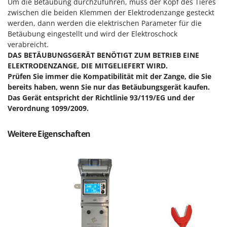
M
Um die Betäubung durchzuführen, muss der Kopf des Tieres
Mähroboter
Famag
zwischen die beiden Klemmen der Elektrodenzange gesteckt
Maisentkörnungsmaschinen
Famur
werden, dann werden die elektrischen Parameter für die
Betäubung eingestellt und wird der Elektroschock
Manuelle Heckenscheren
FARMER
verabreicht.
Mehrzweck-Sauggeräte
FBC
DAS BETÄUBUNGSGERÄT BENÖTIGT ZUM BETRIEB EINE
Minibacköfen
ELEKTRODENZANGE, DIE MITGELIEFERT WIRD.
Ferrari Group
Prüfen Sie immer die Kompatibilität mit der Zange, die Sie
Motorhacken - Gartenfräsen
Ferroni
bereits haben, wenn Sie nur das Betäubungsgerät kaufen.
Motorspritzen
Das Gerät entspricht der Richtlinie 93/119/EG und der
Ferrua
Verordnung 1099/2009.
Mulcher für Traktor
FIAC
FIEM
N
Weitere Eigenschaften
Notstromaggregat
Fimar
Nudelmaschinen
FINI
Fiorentini
O
Obstmühlen Obsthäcksler Obstmuser
Fiskars
Obstpressen
Flymo
Olivenernter und Schüttler
Fontana Forni