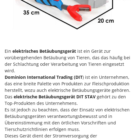
Heckenscheren
Comet
Heißluftfritteusen
Cresco
Heizkanonen und Elektroheizer
Cruccolini
Hochdruckreiniger
CTEK
Hochgrasmäher
D
Holzbacköfen Außenbereich für Pizza und Braten
Ein
elektrisches Betäubungsgerät
ist ein Gerät zur
Dal Degan
vorübergehenden Betäubung von Tieren, das das häufig bei
Holzspalter
DCG
der Schlachtung oder Verarbeitung von Tieren eingesetzt
Hubwagen
Deca
wird.
Dominion International Trading (DIT
) ist ein Unternehmen,
DeWalt
K
das eine breite Palette von Produkten zur Fleischproduktion
Kabelpflüge für die Drainage
Di Martino
herstellt, wozu auch elektrische Betäubungsgeräte gehören.
Kartoffellegemaschine für Traktoren
Das
elektrische Betäubungsgerät DIT STAV
gehört zu den
Diavola Pro
Top-Produkten des Unternehmens.
Kartoffelroder für Traktoren
Diesse
Es ist jedoch zu beachten, dass der Einsatz von elektrischen
Kehrmaschinen
Betäubungsgeräten verantwortungsbewusst und in
Docma
Übereinstimmung mit den örtlichen Vorschriften und
Kettensägen
Dominion
Tierschutzrichtlinien erfolgen muss.
Kippbare Heckschaufeln für Traktoren
Dreame
Dieses Gerät dient der Stromversorgung der