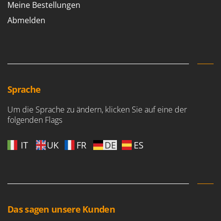
WIDU
Meine Bestellungen
Wiper EcoRobot
Abmelden
Wolf Garten
Wortex
Worx
Y
Sprache
Yard Force
Um die Sprache zu ändern, klicken Sie auf eine der
Z
folgenden Flags
Zanon
Zephir
IT
UK
FR
DE
ES
ZGrills
Zodiac
Zomax
Das sagen unsere Kunden