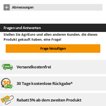
Rato
Bedienungsanleitung
ja
Abmessungen
Reber
Abmessung Produkt cm (LxBxH)
12x10x35
Redback
Resto Italia
Nettogewicht
4 kg
Fragen und Antworten
Ribimex
Verpackung
Originalverpackung
Stellen Sie AgriEuro und allen anderen Kunden, die dieses
Ripartrak
Produkt gekauft haben, eine Frage!
Abmessung Verpackung/en cm (LxBxH)
46.5x26x.5x13.5
Ritter
Frage hinzufügen
Gesamtgewicht mit Verpackung
5 kg
River Systems
Robomow
Montagezeit
montiert
Rossofuoco
Versandkostenfrei
Rover Pompe
Royal Food
30 Tage kostenlose Rückgabe*
Ryobi
S
Rabatt 5% ab dem zweiten Produkt
S.T.P.