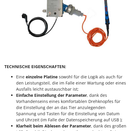
Forest Master
P
Palettengabeln für Traktoren
Francini
Pelletpressen
G
Pflüge für Traktor
G3 Ferrari
Planierschilder für Traktoren
Gardena
Plasmaschneider
Garofalo
Poolroboter
GeoTech
Pools
GeoTech Pro
TECHNISCHE EIGENSCHAFTEN:
Poolstaubsauger
Gierre
Eine
einzelne Platine
sowohl für die Logik als auch für
den Leistungsteil, die im Falle einer Wartung oder eines
Ginko - MGM
R
Rasenmäher
Ausfalls leicht austauschbar ist;
Gipeco
Einfache Einstellung der Parameter
, dank des
Rasensodenschneider
Girmi
Vorhandenseins eines komfortablen Drehknopfes für
Rasentraktoren Aufsitzmäher
die Einstellung der an das Tier anzulegenden
Goodyear
Spannung und Tasten für die Einstellung von Datum
Rasentrimmer - Kantenschneider
GRAEF
und Uhrzeit (im Falle der Datenspeicherung auf USB );
Rasentrimmer - Motorsensen - Freischneider
Klarheit beim Ablesen der Parameter
, dank des großen
Gre