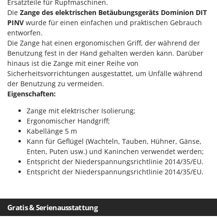
Ersatzteile für Rupfmaschinen.
Makita
Die
Zange des elektrischen Betäubungsgeräts Dominion DIT
MAMMAMIA
PINV
wurde für einen einfachen und praktischen Gebrauch
entworfen.
Marcato
Die Zange hat einen ergonomischen Griff, der während der
Marina Systems
Benutzung fest in der Hand gehalten werden kann. Darüber
hinaus ist die Zange mit einer Reihe von
Master
Sicherheitsvorrichtungen ausgestattet, um Unfälle während
Mastercook
der Benutzung zu vermeiden.
McCulloch
Eigenschaften:
MCH
Zange mit elektrischer Isolierung;
Ergonomischer Handgriff;
Michelin
Kabellänge 5 m
Mille
Kann für Geflügel (Wachteln, Tauben, Hühner, Gänse,
Minox
Enten, Puten usw.) und Kaninchen verwendet werden;
Entspricht der Niederspannungsrichtlinie 2014/35/EU.
Mockmill
Entspricht der Niederspannungsrichtlinie 2014/35/EU.
More than chef
MOSA
Gratis & Serienausstattung
MOVA