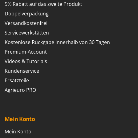
Tornado
5% Rabatt auf das zweite Produkt
Tre Spade
Doppelverpackung
Trev - Abrek - TecnoVIR
Versandkostenfrei
Trotec
Servicewerkstätten
Troy-Bilt
Kostenlose Rückgabe innerhalb von 30 Tagen
Premium-Account
U
Udor
Videos & Tutorials
Unger
Kundenservice
Ersatzteile
V
Verdemax
Agrieuro PRO
Vesco
Volpi
W
Mein Konto
Waldner
Weber
Mein Konto