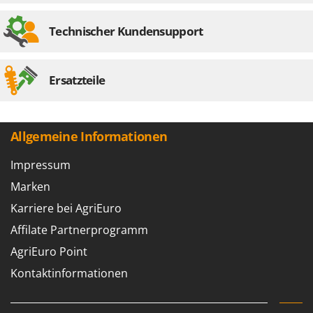
Santos
Sbaraglia
Technischer Kundensupport
Schnitzer
Seven Italy
Ersatzteile
Shark
Shindaiwa
Silky
Allgemeine Informationen
Simatech
Impressum
Sirman
Marken
Skil
Karriere bei AgriEuro
Smartwood
Affilate Partnerprogramm
Smeg
AgriEuro Point
Snapper
Kontaktinformationen
Solidur
Spice Electronics