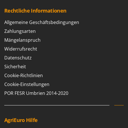
Spiralmac
Rechtliche Informationen
Spring Protezione
Spyro
Allgemeine Geschäftsbedingungen
Stanley
Zahlungsarten
Stiga
Mängelanspruch
Stocker
Widerrufsrecht
Sunseeker
Datenschutz
Sicherheit
T
Tecla
Cookie-Richtlinien
TecnoGen
Cookie-Einstellungen
Tellarini Pompe
POR FESR Umbrien 2014-2020
Telwin
Tenco
Tineco
AgriEuro Hilfe
Titania