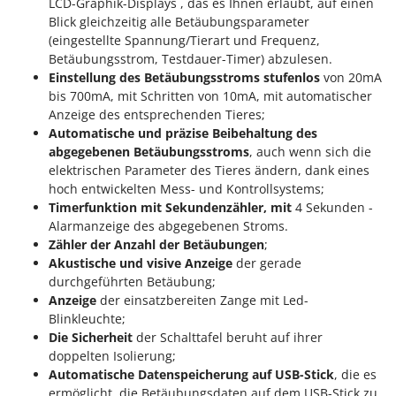
Reinigungsmaschinen für Fassaden, Fenster und PV-Anlagen
LCD-Graphik-Displays , das es Ihnen erlaubt, auf einen
GreenBay
Blick gleichzeitig alle Betäubungsparameter
Rührtöpfe mit Elektrischem Rührwerk
(eingestellte Spannung/Tierart und Frequenz,
Greenworks
Rupfmaschinen
Betäubungsstrom, Testdauer-Timer) abzulesen.
GRIFO
Einstellung des Betäubungsstroms stufenlos
von 20mA
S
GVS
bis 700mA, mit Schritten von 10mA, mit automatischer
Sämaschinen und Düngerstreuer
Anzeige des entsprechenden Tieres;
GYS
Scheibenpflüge
Automatische und präzise Beibehaltung des
abgegebenen Betäubungsstroms
, auch wenn sich die
H
Schneefräsen
elektrischen Parameter des Tieres ändern, dank eines
Hailo
Schneeräumer
hoch entwickelten Mess- und Kontrollsystems;
Helvi
Timerfunktion mit Sekundenzähler, mit
4 Sekunden -
Schrotmühlen - elektrisch
Henx
Alarmanzeige des abgegebenen Stroms.
Schwader für Traktoren
Zähler der Anzahl der Betäubungen
;
HiKOKI
Akustische und visive Anzeige
der gerade
Schweißgeräte
Honda
durchgeführten Betäubung;
Seilwinden - Motorseilwinden
Anzeige
der einsatzbereiten Zange mit Led-
I
Sichelmähwerke für Traktoren
Blinkleuchte;
Idromatic
Die Sicherheit
der Schalttafel beruht auf ihrer
Sichelmulcher für Traktoren
Il-Tec
doppelten Isolierung;
Sortierer für Oliven
Automatische Datenspeicherung auf USB-Stick
, die es
Imperia
ermöglicht, die Betäubungsdaten auf dem USB-Stick zu