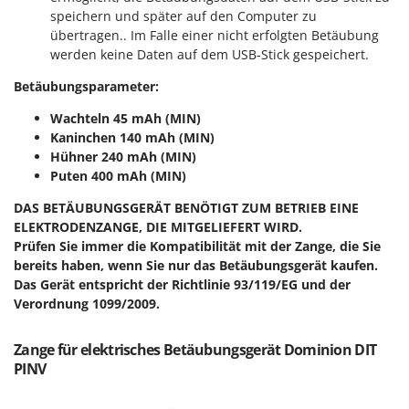
Sprühgeräte für Pflanzenbehandlung
Infaco
speichern und später auf den Computer zu
Stäubegeräte für Traktor
übertragen.. Im Falle einer nicht erfolgten Betäubung
Intec
werden keine Daten auf dem USB-Stick gespeichert.
Staubsauger - Elektrobesen
Intex
Betäubungsparameter:
Iseki
T
Teppichreiniger und Teppichbodenreiniger
Wachteln 45 mAh (MIN)
Italyco
Thermische und mechanische Unkrautbrenner
Kaninchen 140 mAh (MIN)
ITM
Hühner 240 mAh (MIN)
Tomatenpressen
Puten 400 mAh (MIN)
J
Tragbare Powerstationen
JOLLY ITALIA
DAS BETÄUBUNGSGERÄT BENÖTIGT ZUM BETRIEB EINE
Traktor-Heckenscheren mit Ausleger
ELEKTRODENZANGE, DIE MITGELIEFERT WIRD.
K
Prüfen Sie immer die Kompatibilität mit der Zange, die Sie
KAAZ
U
bereits haben, wenn Sie nur das Betäubungsgerät kaufen.
Umfüllpumpen
Karcher
Das Gerät entspricht der Richtlinie 93/119/EG und der
Umkehrfräsen
Verordnung 1099/2009.
Kasco
Kemper
V
Zange für elektrisches Betäubungsgerät Dominion DIT
Vakuumiergeräte
Kenwood
PINV
Vertikutierer
Keter