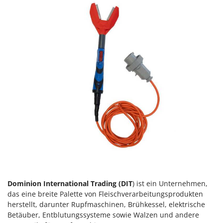
Vogelscheuchen - Vogelabwehr
KitchenAid
W
Komo
Wasserpumpen
L
Wasserpumpen für Traktoren
Laica
Wein- und Obstpressen
Lampacrescia - MGM
Wein- und Ölschichtenfilter
Landxcape
Weitere Produkte
LAR Casalinghi
Wiesenwalzen für Traktor
Lavor
Wippsägen
Linea VZ
Wurstfüller
Lisam
Z
Lotusgrill
Zerstäuber
M
Zinkeneggen
Dominion International Trading (DIT
M.A.I.BO.
) ist ein Unternehmen,
Zubehör für Rasentraktoren
das eine breite Palette von Fleischverarbeitungsprodukten
Macom
herstellt, darunter Rupfmaschinen, Brühkessel, elektrische
Macte Ovens
Betäuber, Entblutungssysteme sowie Walzen und andere