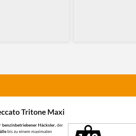
eccato Tritone Maxi
er
benzinbetriebener Häcksler
, der
älle
bis zu einem maximalen