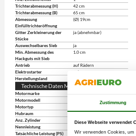
Trichterabmessung (H)
42 cm
Trichterabmessung (B)
65 cm
Abmessung
(Ø) 19cm
Einfülltrichteröffnung
Gitter Zerkleinerung der
ja (abnehmbar)
Stücke
Auswechselbares Sieb
ja
Min. Abmessung des
1.0 cm
Hackguts mit Sieb
Antrieb
auf Rädern
Elektrostarter
nein
Herstellungsland
Italien
Technische Daten Motor
Motormarke
Honda
Motormodell
GX 390
Zustimmung
Motortyp
Viertaktmotor
Hubraum
389 cm³
Anz. Zylinder
1
Diese Webseite verwendet 
Nennleistung
13 PS
Wir verwenden Cookies, um I
Tatsächliche Leistung (PS)
11.7 PS