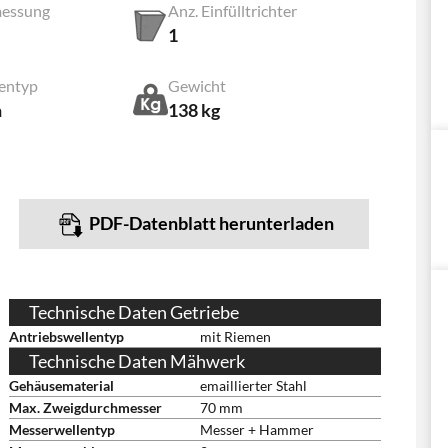
messung
Anz. Einfülltrichter
1
lentyp
Gewicht
n
138 kg
PDF-Datenblatt herunterladen
Technische Daten Getriebe
Antriebswellentyp
mit Riemen
Technische Daten Mähwerk
Gehäusematerial
emaillierter Stahl
Max. Zweigdurchmesser
70 mm
Messerwellentyp
Messer + Hammer