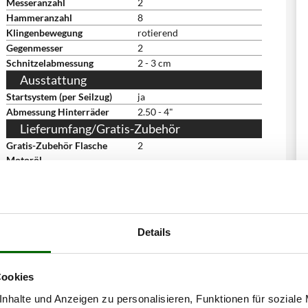
Messeranzahl
2
Hammeranzahl
8
Klingenbewegung
rotierend
Gegenmesser
2
Schnitzelabmessung
2 - 3 cm
Ausstattung
Startsystem (per Seilzug)
ja
Abmessung Hinterräder
2.50 - 4"
Lieferumfang/Gratis-Zubehör
Gratis-Zubehör Flasche
2
Motoröl
Bedienungsanleitung
ja
Abmessungen
Abmessung Produkt cm
167x110x137 cm cm
(LxBxH)
Details
Nettogewicht
138 kg
Verpackung
Auf Palette
Abmessung Verpackung/en
82x82x1401 cm
Cookies
cm (LxBxH)
Gesamtgewicht mit
168 kg
nhalte und Anzeigen zu personalisieren, Funktionen für soziale