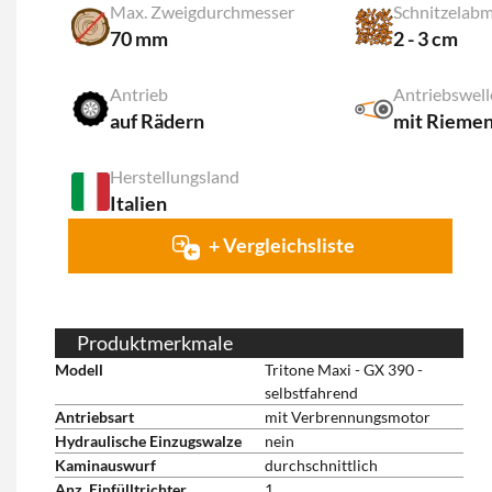
Max. Zweigdurchmesser
Schnitzelab
70 mm
2 - 3 cm
Antrieb
Antriebswel
auf Rädern
mit Rieme
Herstellungsland
Italien
+ Vergleichsliste
Produktmerkmale
Modell
Tritone Maxi - GX 390 -
selbstfahrend
Antriebsart
mit Verbrennungsmotor
Hydraulische Einzugswalze
nein
Kaminauswurf
durchschnittlich
Anz. Einfülltrichter
1