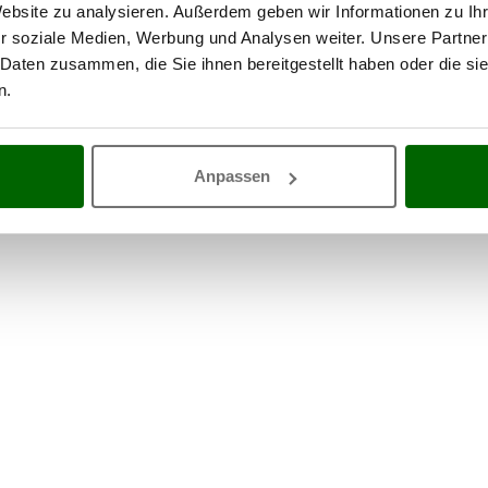
Verpackung
Website zu analysieren. Außerdem geben wir Informationen zu I
Lieferung mit hydraulischer
ja
r soziale Medien, Werbung und Analysen weiter. Unsere Partner
Entladeplattform
 Daten zusammen, die Sie ihnen bereitgestellt haben oder die s
Montagezeit
30 Minuten
n.
Anpassen