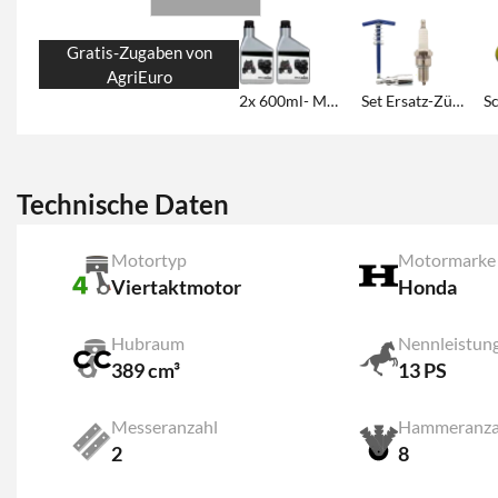
Gratis-Zugaben von
AgriEuro
2x 600ml- Motoröl
Set Ersatz-Zündkerze
S
Technische Daten
Motortyp
Motormarke
Viertaktmotor
Honda
Hubraum
Nennleistun
389 cm³
13 PS
Messeranzahl
Hammeranza
2
8