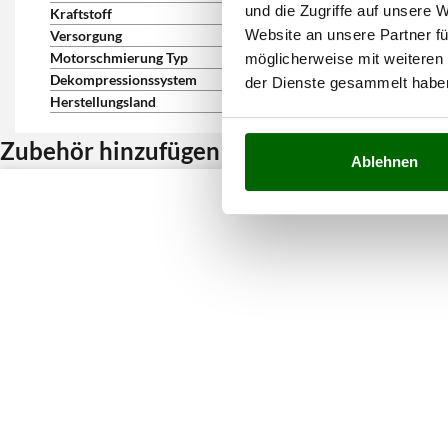
und die Zugriffe auf unsere 
Kraftstoff
bleifreies Benzin
Website an unsere Partner fü
Versorgung
OHV-hängende Ventile
Motorschmierung Typ
Ölbadschmierung
möglicherweise mit weiteren
Dekompressionssystem
automatisch
der Dienste gesammelt habe
Herstellungsland
Japan
Zubehör hinzufügen und Rabatt erhalten
Ablehnen