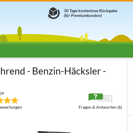
30 Tage kostenlose Rückgabe
(für Premiumkunden)
erscheibe + Hammerwerk
Mit Honda Motor
Ceccato Olindo Triton
ahrend - Benzin-Häcksler -
09
ewertungen
Fragen & Antworten (6)