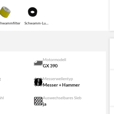
chwammfilter
Schwamm-Luftfilter
Motormodell
GX 390
g
Messerwellentyp
Messer + Hammer
hl
Auswechselbares Sieb
ja