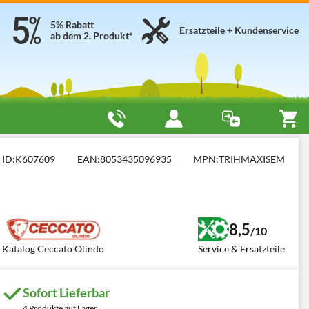
5% Rabatt
Ersatzteile + Kundenservice
ab dem 2. Produkt*
e Maxi - GX 390 - selbstfahrend
ID:
K607609
EAN:
8053435096935
MPN:
TRIHMAXISEM
8,5
/10
Katalog Ceccato Olindo
Service & Ersatzteile
Sofort Lieferbar
4 Produkte auf Lager