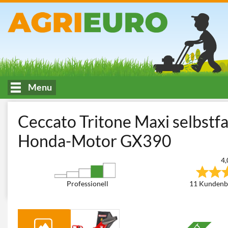
Menu
HOME
Holzbearbeitung
Häcksler
Benzin Häcksler
Mess
Ceccato Tritone Maxi selbstf
Honda-Motor GX390
4,
Professionell
11 Kundenb