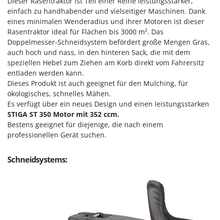
M
Dieser Rasentraktor ist Teil einer Reihe leistungsstarker,
Mähroboter
Famag
einfach zu handhabender und vielseitiger Maschinen. Dank
Maisentkörnungsmaschinen
eines minimalen Wenderadius und ihrer Motoren ist dieser
Famur
Rasentraktor ideal für Flächen bis 3000 m². Das
Manuelle Heckenscheren
FARMER
Doppelmesser-Schneidsystem befördert große Mengen Gras,
Mehrzweck-Sauggeräte
FBC
auch hoch und nass, in den hinteren Sack, die mit dem
Minibacköfen
speziellen Hebel zum Ziehen am Korb direkt vom Fahrersitz
Ferrari Group
entladen werden kann.
Motorhacken - Gartenfräsen
Ferroni
Dieses Produkt ist auch geeignet für den Mulching, für
Motorspritzen
ökologisches, schnelles Mähen.
Ferrua
Es verfügt über ein neues Design und einen leistungsstarken
Mulcher für Traktor
FIAC
STIGA ST 350 Motor mit 352 ccm.
Bestens geeignet für diejenige, die nach einem
FIEM
N
professionellen Gerät suchen.
Notstromaggregat
Fimar
Nudelmaschinen
FINI
Schneidsystems:
Fiorentini
O
Obstmühlen Obsthäcksler Obstmuser
Fiskars
Obstpressen
Flymo
Olivenernter und Schüttler
Fontana Forni