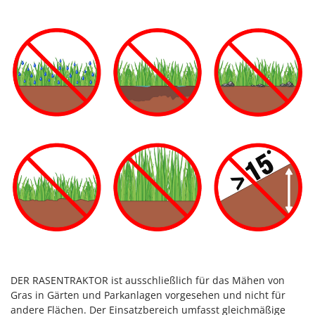
Spiralmac
Spring Protezione
Spyro
Stanley
Stiga
Stocker
Sunseeker
T
Tecla
TecnoGen
Tellarini Pompe
Telwin
Tenco
Tineco
DER RASENTRAKTOR ist ausschließlich für das Mähen von
Gras in Gärten und Parkanlagen vorgesehen und nicht für
Titania
andere Flächen. Der Einsatzbereich umfasst gleichmäßige