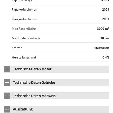
Fangkorbvolumen
200 l
Fangkorbvolumen
200 l
Max Rasenfläche
3000 m²
Maximale Grashöhe
30 cm
Starter
Elektrisch
Herstellungsland
CHN
Technische Daten Motor
Motormarke
STIGA
Technische Daten Getriebe
Motormodell
ST 350
Getriebetyp
Mechanisch
Technische Daten Mähwerk
Motortyp
Viertaktmotor
Getriebe Mechanik
Zahnradgetriebe im Ölbad
Gehäusematerial
emaillierter Stahl
Hubraum
352 cm³
Ausstattung
Anzahl der Vorwärtsgänge
5