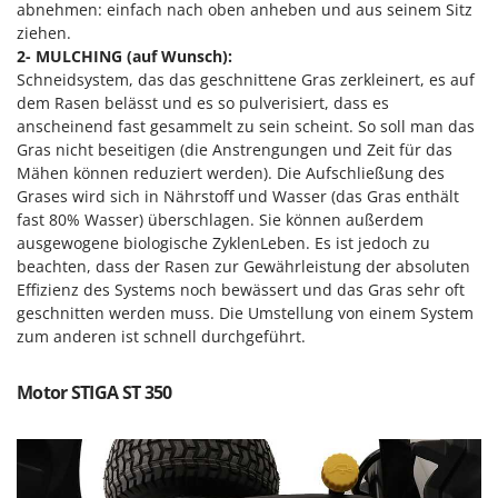
Reinigungsmaschinen für Fassaden, Fenster und PV-Anlagen
abnehmen: einfach nach oben anheben und aus seinem Sitz
GreenBay
ziehen.
Rührtöpfe mit Elektrischem Rührwerk
Greenworks
2- MULCHING (auf Wunsch):
Rupfmaschinen
Schneidsystem, das das geschnittene Gras zerkleinert, es auf
GRIFO
dem Rasen belässt und es so pulverisiert, dass es
S
GVS
anscheinend fast gesammelt zu sein scheint. So soll man das
Sämaschinen und Düngerstreuer
Gras nicht beseitigen (die Anstrengungen und Zeit für das
GYS
Scheibenpflüge
Mähen können reduziert werden). Die Aufschließung des
Grases wird sich in Nährstoff und Wasser (das Gras enthält
H
Schneefräsen
Hailo
fast 80% Wasser) überschlagen. Sie können außerdem
Schneeräumer
ausgewogene biologische ZyklenLeben. Es ist jedoch zu
Helvi
beachten, dass der Rasen zur Gewährleistung der absoluten
Schrotmühlen - elektrisch
Henx
Effizienz des Systems noch bewässert und das Gras sehr oft
Schwader für Traktoren
geschnitten werden muss. Die Umstellung von einem System
HiKOKI
Schweißgeräte
zum anderen ist schnell durchgeführt.
Honda
Seilwinden - Motorseilwinden
Motor STIGA ST 350
I
Sichelmähwerke für Traktoren
Idromatic
Sichelmulcher für Traktoren
Il-Tec
Sortierer für Oliven
Imperia