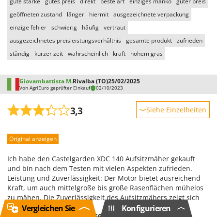
gute stärke
gutes preis
direkt
beste art
einziges manko
guter preis
geöffneten zustand
länger
hiermit
ausgezeichnete verpackung
einzige fehler
schwierig
häufig
vertraut
ausgezeichnetes preisleistungsverhältnis
gesamte produkt
zufrieden
ständig
kurzer zeit
wahrscheinlich
kraft
hohem gras
Giovambattista M.
Rivalba (TO)
25/02/2025
Von AgriEuro geprüfter Einkauf
02/10/2023
3,3
Siehe Einzelheiten
Robustheit
Original anzeigen
Leistung
Benutzerfreundlichkeit
Ich habe den Castelgarden XDC 140 Aufsitzmäher gekauft
Qualität / Preis
und bin nach dem Testen mit vielen Aspekten zufrieden.
Leistung und Zuverlässigkeit: Der Motor bietet ausreichend
Schwierigkeitsgrad Zusammenbau
Kraft, um auch mittelgroße bis große Rasenflächen mühelos
Verpackung
zu mähen. Die Zuverlässigkeit des Aufsitzmähers zeigt sich
bereits beim ersten Start: Der Motor springt problemlos an
Vergleichen Sie
Konfigurieren
War Ihnen diese Bewertung hilfreich?
und der Schnitt ist gleichmäßig, selbst bei hohem Gras. Sitz-