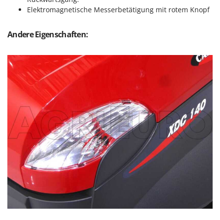
Rato
Elektromagnetische Messerbetätigung mit rotem Knopf
Reber
Redback
Andere Eigenschaften:
Resto Italia
Ribimex
Ripartrak
Ritter
River Systems
Robomow
Rossofuoco
Rover Pompe
Royal Food
Ryobi
S
S.T.P.