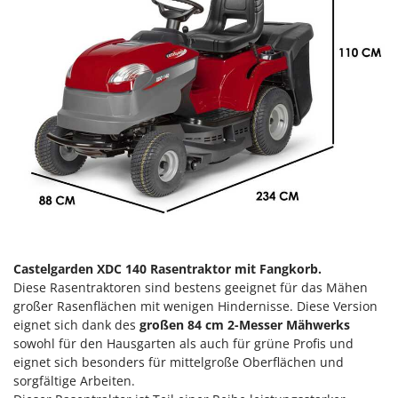
Klimaanlagen – Klimageräte
E
Knetmaschinen
Echo
Knochensägen
EcoFlow
Kompressoren - elektrisch
Edilmark
Kompressoren für Ernte und Baumschnitt
Effeuno
Kreiseleggen
Einhell
Küchenreiben - elektrisch
Elegen
Kükenaufzuchtboxen
Energy Gruppi
Enotecnica Pillan
L
Laderampe aus Aluminium
Eschenfelder
Castelgarden XDC 140 Rasentraktor mit Fangkorb.
Laubsauger - Laubbläser
EuroMech
Diese Rasentraktoren sind bestens geeignet für das Mähen
Laubsauger auf Rädern
großer Rasenflächen mit wenigen Hindernisse. Diese Version
Eurosystems
eignet sich dank des
großen 84 cm 2-Messer Mähwerks
Luftentfeuchter
sowohl für den Hausgarten als auch für grüne Profis und
F
Luftkühler mit Wasserverdunstung
FAC
eignet sich besonders für mittelgroße Oberflächen und
sorgfältige Arbeiten.
Fama Industrie