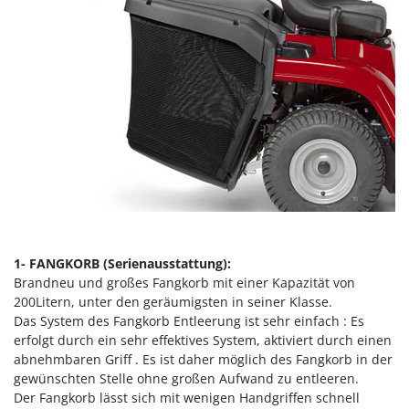
Forest Master
P
Palettengabeln für Traktoren
Francini
Pelletpressen
G
Pflüge für Traktor
G3 Ferrari
Planierschilder für Traktoren
Gardena
Plasmaschneider
Garofalo
Poolroboter
GeoTech
Pools
GeoTech Pro
Poolstaubsauger
Gierre
Ginko - MGM
R
1- FANGKORB (Serienausstattung):
Rasenmäher
Brandneu und großes Fangkorb mit einer Kapazität von
Gipeco
Rasensodenschneider
200Litern, unter den geräumigsten in seiner Klasse.
Girmi
Das System des Fangkorb Entleerung ist sehr einfach : Es
Rasentraktoren Aufsitzmäher
erfolgt durch ein sehr effektives System, aktiviert durch einen
Goodyear
Rasentrimmer - Kantenschneider
abnehmbaren Griff . Es ist daher möglich des Fangkorb in der
GRAEF
gewünschten Stelle ohne großen Aufwand zu entleeren.
Rasentrimmer - Motorsensen - Freischneider
Gre
Der Fangkorb lässt sich mit wenigen Handgriffen schnell