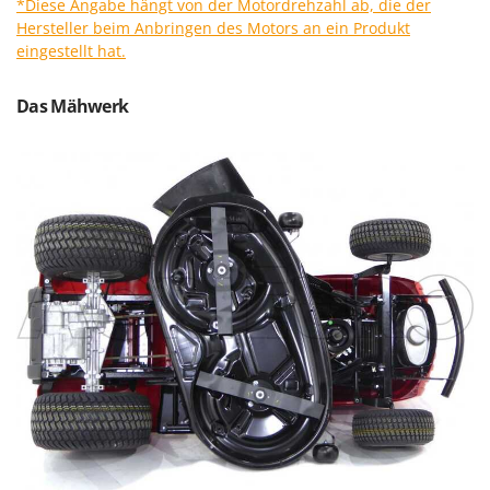
*Diese Angabe hängt von der Motordrehzahl ab, die der
Makita
Hersteller beim Anbringen des Motors an ein Produkt
MAMMAMIA
eingestellt hat.
Marcato
Das Mähwerk
Marina Systems
Master
Mastercook
McCulloch
MCH
Michelin
Mille
Minox
Mockmill
More than chef
MOSA
MOVA