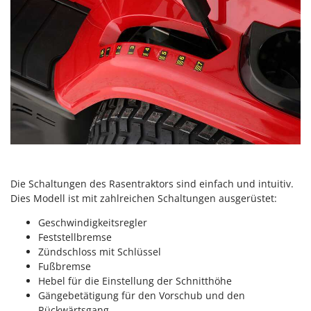
Omas
Ompagrill
Ooni
Oriental Koshin
Outdoorchef
P
Palazzetti
Palumbo Pavi
Partisani
Die Schaltungen des Rasentraktors sind einfach und intuitiv.
Paterlini
Dies Modell ist mit zahlreichen Schaltungen ausgerüstet:
Philips
Geschwindigkeitsregler
Pramac
Feststellbremse
Zündschloss mit Schlüssel
Prismafood
Fußbremse
Hebel für die Einstellung der Schnitthöhe
R
Gängebetätigung für den Vorschub und den
R.G.V.
Rückwärtsgang.