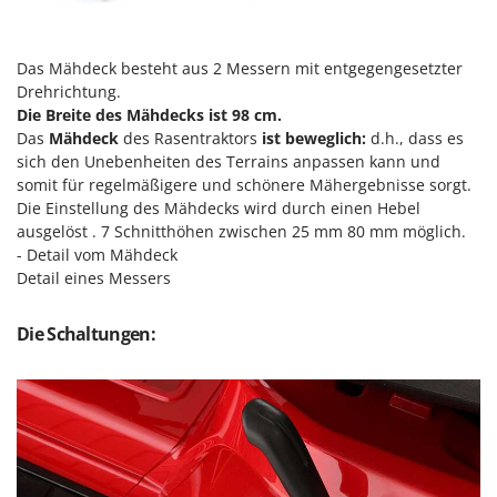
Mowox
MTD
Das Mähdeck besteht aus 2 Messern mit entgegengesetzter
Drehrichtung.
N
New O.M.R.A.
Die Breite des Mähdecks ist 98 cm.
Das
Mähdeck
des Rasentraktors
ist beweglich:
d.h.
, dass es
Nilfisk
sich den Unebenheiten des Terrains anpassen kann und
Ninja
somit für regelmäßigere und schönere Mähergebnisse sorgt.
Die Einstellung des Mähdecks wird durch einen Hebel
Novatec
ausgelöst . 7 Schnitthöhen zwischen 25 mm 80 mm möglich.
Novital
- Detail vom Mähdeck
Detail eines Messers
NuAir
NuovaFac
Die Schaltungen:
O
Officine Savioli
Oliviero
Olix
OMA