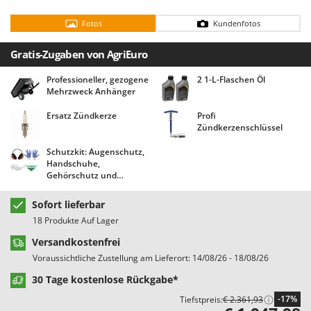
Bodenreinigungsmaschinen
Barbieri
Fotos
Kundenfotos
Brutmaschinen Inkubatoren
Batavia
Bürsten für den Außenbereich
Benassi
Gratis-Zugaben von AgriEuro
Beper
Professioneller, gezogene
2 1-L-Flaschen Öl
D
Dampfreiniger und Dampfbesen
Mehrzweck Anhänger
Berkel
Bernardi
Ersatz Zündkerze
Profi
E
Zündkerzenschlüssel
Einachsschlepper
Bertolini Pumps
Schutzkit: Augenschutz,
Elektrische Tauchpumpen
Besser Vacuum
Handschuhe,
Erdbohrer
Gehörschutz und
Bestway
Halstuch AgriEuro!
Erntenetze für Obst und Oliven
Beta tools
Sofort lieferbar
Bissell
18 Produkte Auf Lager
F
Feder Grubber
Black & Decker
Versandkostenfrei
Feldspritzen für Pflanzenschutz
Voraussichtliche Zustellung am Lieferort: 14/08/26 - 18/08/26
BlackStone
Fensterreiniger
30 Tage kostenlose Rückgabe*
Blue Bird
Fleischwolf
-17%
Tiefstpreis:
€ 2.361,93
Bomet