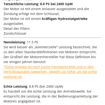
Vogelscheuchen - Vogelabwehr
KitchenAid
Tatsächliche Leistung: 8.8 PS bei 2400 UpM
Der Motor ist mit einem Anlasser ausgestattet und die
W
Komo
Wasserpumpen
Zündung erfolgt mit dem Schlüssel.
Der Motor ist mit einem
kräftigen Hydrostatgetriebe
L
Wasserpumpen für Traktoren
ausgestattet.
Laica
Wein- und Obstpressen
Detail des Filters
Lampacrescia - MGM
Zündschlüssel
Wein- und Ölschichtenfilter
Landxcape
Weitere Produkte
Nennleistung
: 11
.5 PS
LAR Casalinghi
Sie wird besser als „kommerzielle“ Leistung bezeichnet, die
Wiesenwalzen für Traktor
Lavor
zu den alten Standarddefinitionen von Motoren entspricht.
Wippsägen
Der Großteil der Motorenhersteller hat diese Definition bis
Linea VZ
vor einigen Jahren benutzt.
Wurstfüller
Lisam
*Diese Angabe ist noch heute meistverbreitet und in den
Vertriebskanälen beworben, obwohl sie höher als die echte
Z
Lotusgrill
Zerstäuber
Leistung ist.
M
Zinkeneggen
Echte Leistung
M.A.I.BO.
:
8.8 PS (
bei 2400 UpM
)
Zubehör für Rasentraktoren
Es handelt um die echte Leistung der Antriebswelle. Sie
Macom
entspricht die Leistung, die in der Bedienungsanleitung der
Macte Ovens
Motoren angegeben ist.