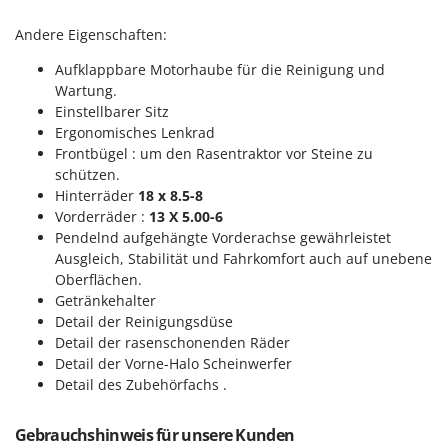
Santos
Andere Eigenschaften:
Sbaraglia
Schnitzer
Aufklappbare Motorhaube für die Reinigung und
Wartung.
Seven Italy
Einstellbarer Sitz
Shark
Ergonomisches Lenkrad
Frontbügel : um den Rasentraktor vor Steine zu
Shindaiwa
schützen.
Silky
Hinterräder
18 x 8.5-8
Vorderräder :
13 X 5.00-6
Simatech
Pendelnd aufgehängte Vorderachse
gewährleistet
Sirman
Ausgleich, Stabilität und Fahrkomfort auch auf unebene
Skil
Oberflächen.
Getränkehalter
Smartwood
Detail der Reinigungsdüse
Smeg
Detail der rasenschonenden Räder
Detail der Vorne-Halo Scheinwerfer
Snapper
Detail des Zubehörfachs .
Solidur
Spice Electronics
Gebrauchshinweis für unsere Kunden