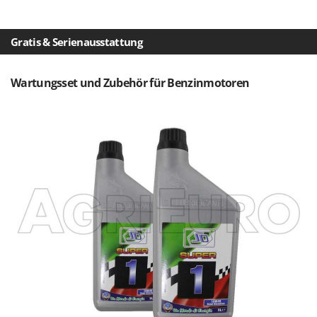
WIDU
Wiper EcoRobot
Gratis & Serienausstattung
Wolf Garten
Wortex
Wartungsset und Zubehör für Benzinmotoren
Worx
Y
Yard Force
Z
Zanon
Zephir
ZGrills
Zodiac
Zomax