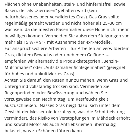
Tornado
Flächen ohne Unebenheiten, stein- und hinfernisfrei, sowie
Rasen, der als „Zierrasen“ gehalten wird (kein
Tre Spade
naturbelassenes oder verwildertes Gras). Das Gras sollte
Trev - Abrek - TecnoVIR
regelmäßig gemäht werden und nicht höher als 25–30 cm
wachsen, da die meisten Rasenmäher diese Höhe nicht mehr
Trotec
bewältigen können. Vermeiden Sie außerdem Steigungen von
Troy-Bilt
mehr als 15 % (= 9°), mit Ausnahme der 4x4-Modelle.
Für anspruchsvollere Arbeiten – für Arbeiten an verwildertem
U
Gras, dichtem Bewuchs oder unebenem Gelände –
Udor
empfehlen wir alternativ die Produktkategorien „Benzin-
Unger
Mulchmäher“ oder „Aufsitzmäher Schlegelmäher“ (geeignet
für hohes und unkultiviertes Gras).
V
Achten Sie darauf, den Rasen nur zu mähen, wenn Gras und
Verdemax
Untergrund vollständig trocken sind. Vermeiden Sie
Vesco
Regenperioden oder Bewässerung und wählen Sie
vorzugsweise den Nachmittag, um Restfeuchtigkeit
Volpi
auszuschließen.. Nasses Gras neigt dazu, sich unter dem
Gewicht der Messer niederzulegen, was die Schnittleistung
W
vermindert, das Risiko von Verstopfungen im Mähdeck erhöht
Waldner
und sowohl Motor als auch Antriebsriemen übermäßig
Weber
belastet, was zu Schäden führen kann.