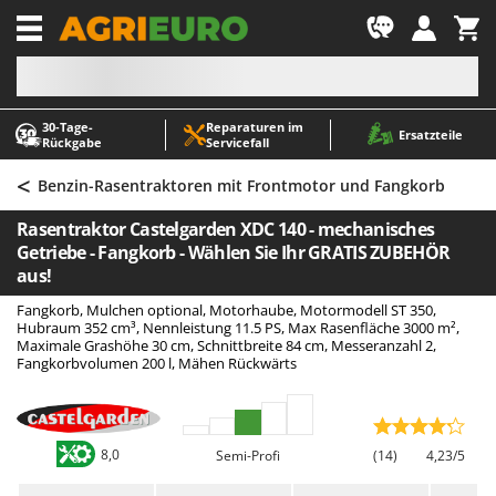
-1
30‑Tage-
Reparaturen im
A
A
Ersatzteile
Rückgabe
Servicefall
Abbeermaschinen - Traubenmühlen
ABAC
<
Abfüllgeräte
AgriEuro Premium
Benzin-Rasentraktoren mit Frontmotor und Fangkorb
Akku Gartenscheren
AgriEuro TOP-LINE
Rasentraktor Castelgarden XDC 140 - mechanisches
Akku Gras- und Strauchscheren
AGT
Getriebe - Fangkorb - Wählen Sie Ihr GRATIS ZUBEHÖR
aus!
Akku-Stichsägen
Aima
Fangkorb, Mulchen optional, Motorhaube, Motormodell ST 350,
Allzwecktransporter - Motorschubkarren
Airmec
Hubraum 352 cm³, Nennleistung 11.5 PS, Max Rasenfläche 3000 m²,
Maximale Grashöhe 30 cm, Schnittbreite 84 cm, Messeranzahl 2,
Alu-Teleskopleitern
AL-KO
Fangkorbvolumen 200 l, Mähen Rückwärts
Anbaubagger Heckbagger für Traktoren
ALA 2000
Arbeitsschutzkleidung
Alce
Aschesauger
Alpina
8,0
Semi-Profi
(14)
4,23/5
Astkettensägen - Hochentaster
Ama