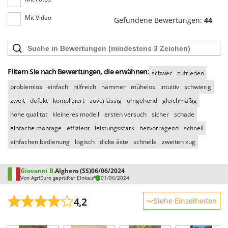
Mit Video
Gefundene Bewertungen:
44
Filtern Sie nach Bewertungen, die erwähnen:
schwer
zufrieden
problemlos
einfach
hilfreich
hämmer
mühelos
intuitiv
schwierig
zweit
defekt
kompliziert
zuverlässig
umgehend
gleichmäßig
hohe qualität
kleineres modell
ersten versuch
sicher
schade
einfache montage
effizient
leistungsstark
hervorragend
schnell
einfachen bedienung
logisch
dicke äste
schnelle
zweiten zug
Giovanni B.
Alghero (SS)
06/06/2024
Von AgriEuro geprüfter Einkauf
01/06/2024
4,2
Siehe Einzelheiten
Robustheit