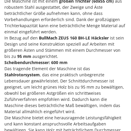
M
Die Maschine ist mit einem
großen Trichter (60x55 cm)
aus
Mähroboter
Famag
robustem Stahl ausgestattet, der Zweige und Äste
Maisentkörnungsmaschinen
Famur
beträchtlicher Größe aufnehmen kann, ohne dass
Vorbehandlungen erforderlich sind. Dank der großzügigen
Manuelle Heckenscheren
FARMER
Trichterkapazität kann eine beträchtliche Menge Material auf
Mehrzweck-Sauggeräte
FBC
einmal eingeführt werden.
Minibacköfen
In Bezug auf den
BullMach ZEUS 160 BH-LE Häcksler
ist sein
Ferrari Group
Design und seine Konstruktion speziell auf Arbeiten mit
Motorhacken - Gartenfräsen
Ferroni
größeren Ästen und Stämmen mit einem Durchmesser von
Motorspritzen
bis zu
95 mm
ausgerichtet.
Ferrua
Scheibendurchmesser: 600 mm
Mulcher für Traktor
FIAC
Das tragende Element der Maschine ist das
FIEM
Stahlrotorsystem
, das eine praktisch unbegrenzte
N
Notstromaggregat
Lebensdauer gewährleistet. Der Schnittdurchmesser ist
Fimar
geeignet, um leicht grünes Holz bis zu 95 mm zu bewältigen,
Nudelmaschinen
FINI
obwohl bei größeren Astgrößen ein schrittweises
Zuführverfahren empfohlen wird. Dadurch kann die
Fiorentini
O
Maschine dieses beträchtliche Maß bewältigen, indem das
Obstmühlen Obsthäcksler Obstmuser
Fiskars
Material allmählich eingeführt wird.
Obstpressen
Die Maschine bietet eine herausragende Leistungsfähigkeit
Flymo
Olivenernter und Schüttler
und kann konstant anspruchsvolle Arbeitsaufgaben
Fontana Forni
bewältigen. Sie kann Holz mit beträchtlichem Durchmesser