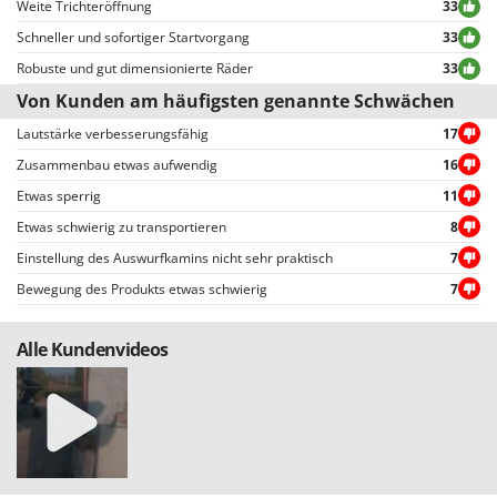
Benutzer leicht eingesehen werden, auch dank der Filter, die eine
Weite Trichteröffnung
33
vereinfachte Auswahl ermöglichen, einschließlich der Auswahl von
Schneller und sofortiger Startvorgang
33
positiven oder negativen Bewertungen.
Robuste und gut dimensionierte Räder
33
Von Kunden am häufigsten genannte Schwächen
Lautstärke verbesserungsfähig
17
Zusammenbau etwas aufwendig
16
Etwas sperrig
11
Etwas schwierig zu transportieren
8
Einstellung des Auswurfkamins nicht sehr praktisch
7
Bewegung des Produkts etwas schwierig
7
Alle Kundenvideos