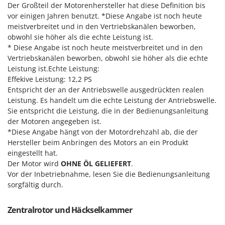
Sprühgeräte für Pflanzenbehandlung
Der Großteil der Motorenhersteller hat diese Definition bis
Infaco
vor einigen Jahren benutzt. *Diese Angabe ist noch heute
Stäubegeräte für Traktor
Intec
meistverbreitet und in den Vertriebskanälen beworben,
Staubsauger - Elektrobesen
obwohl sie höher als die echte Leistung ist.
Intex
* Diese Angabe ist noch heute meistverbreitet und in den
Iseki
T
Vertriebskanälen beworben, obwohl sie höher als die echte
Teppichreiniger und Teppichbodenreiniger
Italyco
Leistung ist.Echte Leistung:
Thermische und mechanische Unkrautbrenner
Effekive Leistung: 12,2 PS
ITM
Entspricht der an der Antriebswelle ausgedrückten realen
Tomatenpressen
Leistung. Es handelt um die echte Leistung der Antriebswelle.
J
Tragbare Powerstationen
Sie entspricht die Leistung, die in der Bedienungsanleitung
JOLLY ITALIA
Traktor-Heckenscheren mit Ausleger
der Motoren angegeben ist.
*Diese Angabe hängt von der Motordrehzahl ab, die der
K
KAAZ
Hersteller beim Anbringen des Motors an ein Produkt
U
Umfüllpumpen
eingestellt hat.
Karcher
Der Motor wird
OHNE ÖL GELIEFERT
.
Umkehrfräsen
Kasco
Vor der Inbetriebnahme, lesen Sie die Bedienungsanleitung
sorgfältig durch.
Kemper
V
Vakuumiergeräte
Kenwood
Vertikutierer
Zentralrotor und Häckselkammer
Keter