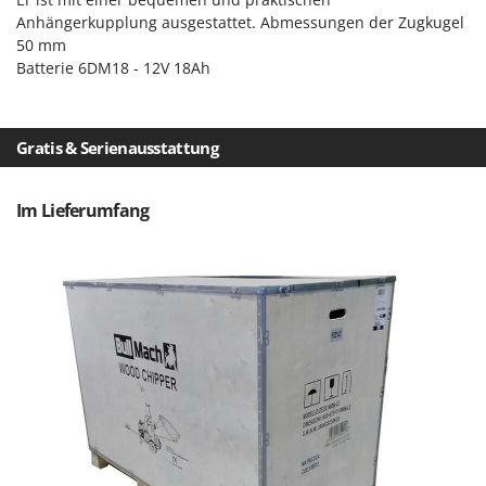
Tornado
Anhängerkupplung ausgestattet. Abmessungen der Zugkugel
Tre Spade
50 mm
Batterie 6DM18 - 12V 18Ah
Trev - Abrek - TecnoVIR
Trotec
Troy-Bilt
Gratis & Serienausstattung
U
Udor
Im Lieferumfang
Unger
V
Verdemax
Vesco
Volpi
W
Waldner
Weber