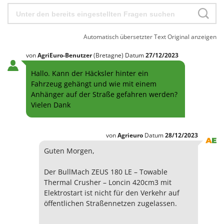
Automatisch übersetzter Text
Original anzeigen
von
AgriEuro-Benutzer
(Bretagne)
Datum
27/12/2023
Hallo. Kann der Häcksler hinter ein
Fahrzeug gehängt und wie mit einem
Anhänger auf der Straße gefahren werden?
Vielen Dank
von
Agrieuro
Datum
28/12/2023
Guten Morgen,
Der BullMach ZEUS 180 LE – Towable
Thermal Crusher – Loncin 420cm3 mit
Elektrostart ist nicht für den Verkehr auf
öffentlichen Straßennetzen zugelassen.