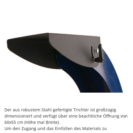
Mowox
MTD
N
New O.M.R.A.
Nilfisk
Ninja
Novatec
Novital
NuAir
NuovaFac
O
Officine Savioli
Oliviero
Der aus robustem Stahl gefertigte Trichter ist großzügig
dimensioniert und verfügt über eine beachtliche Öffnung von
Olix
60x55 cm (Höhe mal Breite).
OMA
Um den Zugang und das Einfüllen des Materials zu