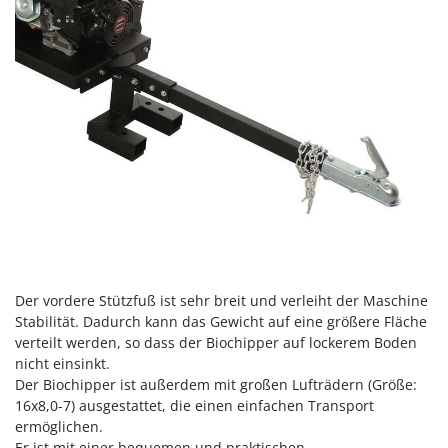
Spiralmac
Spring Protezione
Spyro
Stanley
Stiga
Stocker
Sunseeker
T
Tecla
TecnoGen
Der vordere Stützfuß ist sehr breit und verleiht der Maschine
Tellarini Pompe
Stabilität. Dadurch kann das Gewicht auf eine größere Fläche
Telwin
verteilt werden, so dass der Biochipper auf lockerem Boden
nicht einsinkt.
Tenco
Der Biochipper ist außerdem mit großen Lufträdern (Größe:
Tineco
16x8,0-7) ausgestattet, die einen einfachen Transport
ermöglichen.
Titania
Er ist mit einer bequemen und praktischen