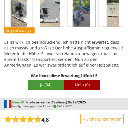
Leistung
Benutzerfreundlichkeit
Qualität / Preis
Schwierigkeitsgrad Zusammenbau
Original anzeigen
Verpackung
Es ist wirklich beeindruckend, ich hatte nicht erwartet, dass
es so massiv und groß ist! Der hohe Auspuffkamin ragt etwa 2
Meter in die Höhe. Schwer von Hand zu bewegen, muss mit
einem Traktor transportiert werden. Nun zu den
Anmerkungen: Es war zwar ordentlich auf einer Holzpalette
auf einer Plattform verpackt, aber ich musste es selbst
War Ihnen diese Bewertung hilfreich?
auspacken und zusammenbauen, was aufgrund des Gewichts
von ca. 300 kg nicht einfach war. Erschwerend kam hinzu,
Ja
(34)
Nein
(0)
dass weder eine Schritt-für-Schritt-Anleitung noch
Abbildungen beilagen. Ich musste mir die Montage selbst
erschließen. (Am Ende blieben sogar ein paar Schrauben
Alain M.
Triel-sur-seine (Yvelines)
26/12/2025
übrig.) Das von Agrieuro bereitgestellte Montagevideo bezieht
Von AgriEuro geprüfter Einkauf
15/12/2025
sich auf ein kleineres Modell, nicht auf das, das ich erhalten
habe, und war daher nicht hilfreich. Ich musste die
4,8
Siehe Einzelheiten
Nabenstange montieren und die Räder anbringen, was
einiges an Kraftaufwand erforderte, um die Maschine vom