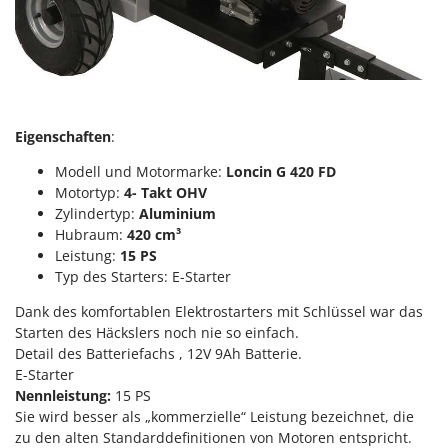
Reinigungsmaschinen für Fassaden, Fenster und PV-Anlagen
GreenBay
Rührtöpfe mit Elektrischem Rührwerk
Greenworks
Rupfmaschinen
GRIFO
S
GVS
Sämaschinen und Düngerstreuer
GYS
Eigenschaften
:
Scheibenpflüge
Modell und Motormarke:
Loncin G 420 FD
H
Schneefräsen
Motortyp:
4- Takt OHV
Hailo
Schneeräumer
Zylindertyp:
Aluminium
Helvi
Hubraum:
420 cm³
Schrotmühlen - elektrisch
Henx
Leistung:
15 PS
Schwader für Traktoren
Typ des Starters: E-Starter
HiKOKI
Schweißgeräte
Dank des komfortablen Elektrostarters mit Schlüssel war das
Honda
Seilwinden - Motorseilwinden
Starten des Häckslers noch nie so einfach.
Detail des Batteriefachs , 12V 9Ah Batterie.
I
Sichelmähwerke für Traktoren
Idromatic
E-Starter
Sichelmulcher für Traktoren
Nennleistung:
15 PS
Il-Tec
Sie wird besser als „kommerzielle“ Leistung bezeichnet, die
Sortierer für Oliven
Imperia
zu den alten Standarddefinitionen von Motoren entspricht.