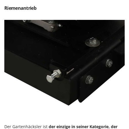
Rato
Riemenantrieb
Reber
Redback
Resto Italia
Ribimex
Ripartrak
Ritter
River Systems
Robomow
Rossofuoco
Rover Pompe
Royal Food
Ryobi
S
S.T.P.
Der Gartenhäcksler ist
der einzige in seiner Kategorie, der