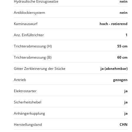
Hydraulische Einzugswalze
nein
Antiblockiersystem
nein
Kaminauswurf
hoch - rotierend
Anz. Einfülltrichter
1
Trichterabmessung (H)
55 cm
Trichterabmessung (B)
60 cm
Gitter Zerkleinerung der Stücke
ja (abnehmbar)
Antrieb
gezogen
Elektrostarter
ja
Sicherheitshebel
ja
Anhängerkupplung
ja
Herstellungsland
CHN