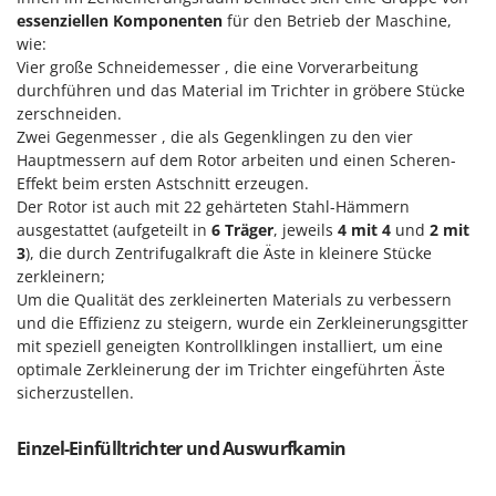
Makita
essenziellen Komponenten
für den Betrieb der Maschine,
wie:
MAMMAMIA
Vier große Schneidemesser , die eine Vorverarbeitung
Marcato
durchführen und das Material im Trichter in gröbere Stücke
Marina Systems
zerschneiden.
Zwei Gegenmesser , die als Gegenklingen zu den vier
Master
Hauptmessern auf dem Rotor arbeiten und einen Scheren-
Mastercook
Effekt beim ersten Astschnitt erzeugen.
Der Rotor ist auch mit 22 gehärteten Stahl-Hämmern
McCulloch
ausgestattet (aufgeteilt in
6 Träger
, jeweils
4 mit 4
und
2 mit
MCH
3
), die durch Zentrifugalkraft die Äste in kleinere Stücke
zerkleinern;
Michelin
Um die Qualität des zerkleinerten Materials zu verbessern
Mille
und die Effizienz zu steigern, wurde ein Zerkleinerungsgitter
Minox
mit speziell geneigten Kontrollklingen installiert, um eine
optimale Zerkleinerung der im Trichter eingeführten Äste
Mockmill
sicherzustellen.
More than chef
MOSA
Einzel-Einfülltrichter und Auswurfkamin
MOVA