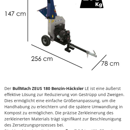
Klimaanlagen – Klimageräte
E
Knetmaschinen
Echo
Knochensägen
EcoFlow
Kompressoren - elektrisch
Edilmark
Kompressoren für Ernte und Baumschnitt
Effeuno
Kreiseleggen
Einhell
Küchenreiben - elektrisch
Elegen
Kükenaufzuchtboxen
Energy Gruppi
Enotecnica Pillan
L
Laderampe aus Aluminium
Eschenfelder
Der
BullMach ZEUS 180 Benzin-Häcksler
LE ist eine äußerst
Laubsauger - Laubbläser
EuroMech
effektive Lösung zur Reduzierung von Gestrüpp und Zweigen.
Laubsauger auf Rädern
Eurosystems
Dies ermöglicht eine einfache Größenanpassung, um die
Luftentfeuchter
Handhabung zu erleichtern und die spätere Umwandlung in
Kompost zu ermöglichen. Die präzise Zerkleinerung des
F
Luftkühler
FAC
zerkleinerten Materials trägt signifikant zur Beschleunigung
des Zersetzungsprozesses bei.
Fama Industrie