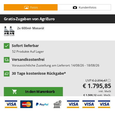
Bodenreinigungsmaschinen
Barbieri
Fotos
Kundenfotos
Brutmaschinen Inkubatoren
Batavia
Gratis-Zugaben von AgriEuro
Bürsten für den Außenbereich
Benassi
Beper
2x 600ml- Motoröl
D
Dampfreiniger und Dampfbesen
Berkel
Bernardi
E
Sofort lieferbar
Einachsschlepper
Bertolini Pumps
52 Produkte Auf Lager
Elektrische Tauchpumpen
Besser Vacuum
Versandkostenfrei
Erdbohrer
Bestway
Voraussichtliche Zustellung am Lieferort: 14/08/26 - 18/08/26
Erntenetze für Obst und Oliven
Beta tools
30 Tage kostenlose Rückgabe*
Bissell
UVP:
€ 2.394,47
F
€ 1.795,85
Feder Grubber
Black & Decker
In den Warenkorb
inkl. MwSt
Feldspritzen für Pflanzenschutz
€ 1.509,12
exkl. MwSt.
BlackStone
Fensterreiniger
Blue Bird
Fleischwolf
Bomet