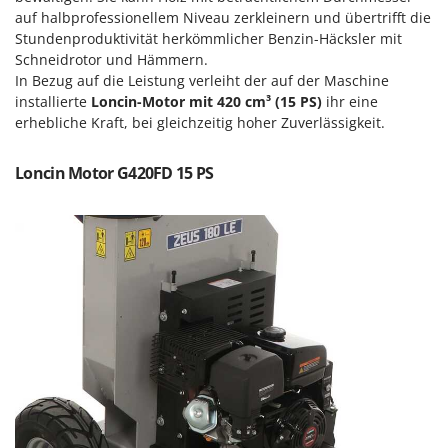
Forest Master
auf halbprofessionellem Niveau zerkleinern und übertrifft die
P
Palettengabeln für Traktoren
Stundenproduktivität herkömmlicher Benzin-Häcksler mit
Francini
Schneidrotor und Hämmern.
Pelletpressen
In Bezug auf die Leistung verleiht der auf der Maschine
G
Pflüge für Traktor
installierte
Loncin-Motor mit 420 cm³ (15 PS)
ihr eine
G3 Ferrari
erhebliche Kraft, bei gleichzeitig hoher Zuverlässigkeit.
Planierschilder für Traktoren
Gardena
Plasmaschneider
Garofalo
Loncin Motor G420FD 15 PS
Poolroboter
GeoTech
Pools
GeoTech Pro
Poolstaubsauger
Gierre
Ginko - MGM
R
Rasenmäher
Gipeco
Rasensodenschneider
Girmi
Rasentraktoren Aufsitzmäher
Goodyear
Rasentrimmer - Kantenschneider
GRAEF
Rasentrimmer - Motorsensen - Freischneider
Gre