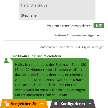
Herzliche Grüße
Stéphane
Ja
(1)
War Ihnen diese Antwort hilfreich?
Weitere Antworten anzeigen
Automatisch übersetzter Text
Original anzeigen
von
Edwin
S.
(41)
Datum
29/6/2025
Hallo, ich sehe, dass der Bullmach Zeus 180
LE mit 22 Hämmern beschrieben wird? Ist
das nicht ein Fehler, denn das erscheint mir
viel, da das Modell Zeus 160 LE nur 6 hat?
Der Unterschied erscheint mir enorm.
Vielen Dank im Voraus für Ihre Erklärungen.
Mit freundlichen Grüßen, Edwin
Vergleichen Sie
Konfigurieren