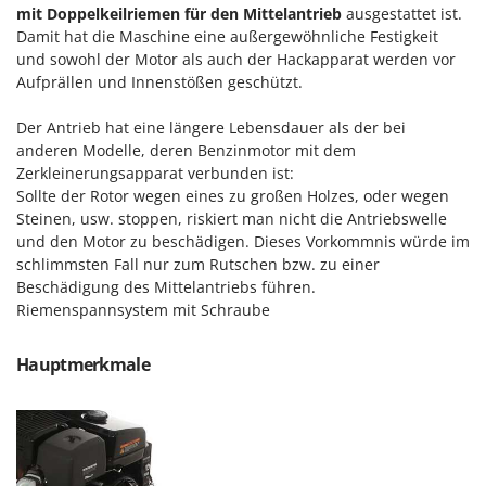
Santos
mit Doppelkeilriemen für den Mittelantrieb
ausgestattet ist.
Damit hat die Maschine eine außergewöhnliche Festigkeit
Sbaraglia
und sowohl der Motor als auch der Hackapparat werden vor
Schnitzer
Aufprällen und Innenstößen geschützt.
Seven Italy
Der Antrieb hat eine längere Lebensdauer als der bei
Shark
anderen Modelle, deren Benzinmotor mit dem
Shindaiwa
Zerkleinerungsapparat verbunden ist:
Sollte der Rotor wegen eines zu großen Holzes, oder wegen
Silky
Steinen, usw. stoppen, riskiert man nicht die Antriebswelle
Simatech
und den Motor zu beschädigen. Dieses Vorkommnis würde im
schlimmsten Fall nur zum Rutschen bzw. zu einer
Sirman
Beschädigung des Mittelantriebs führen.
Skil
Riemenspannsystem mit Schraube
Smartwood
Hauptmerkmale
Smeg
Snapper
Solidur
Spice Electronics