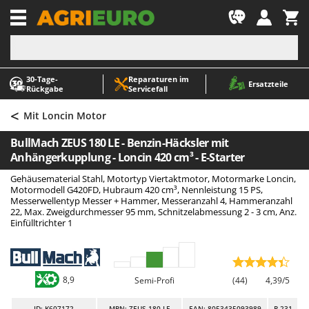
-1
30‑Tage-
Reparaturen im
A
A
Ersatzteile
Rückgabe
Servicefall
Abbeermaschinen - Traubenmühlen
ABAC
<
Abfüllgeräte
AgriEuro Premium
Mit Loncin Motor
Akku Gartenscheren
AgriEuro TOP-LINE
BullMach ZEUS 180 LE - Benzin-Häcksler mit
Akku Gras- und Strauchscheren
AGT
Anhängerkupplung - Loncin 420 cm³ - E-Starter
Akku-Stichsägen
Aima
Gehäusematerial Stahl, Motortyp Viertaktmotor, Motormarke Loncin,
Motormodell G420FD, Hubraum 420 cm³, Nennleistung 15 PS,
Allzwecktransporter - Motorschubkarren
Airmec
Messerwellentyp Messer + Hammer, Messeranzahl 4, Hammeranzahl
22, Max. Zweigdurchmesser 95 mm, Schnitzelabmessung 2 - 3 cm, Anz.
Alu-Teleskopleitern
AL-KO
Einfülltrichter 1
Anbaubagger Heckbagger für Traktoren
ALA 2000
Arbeitsschutzkleidung
Alce
Aschesauger
Alpina
8,9
Semi-Profi
(44)
4,39/5
Astkettensägen - Hochentaster
Ama
ID
: K607172
MPN: ZEUS 180 LE
EAN: 8053435093989
R-231