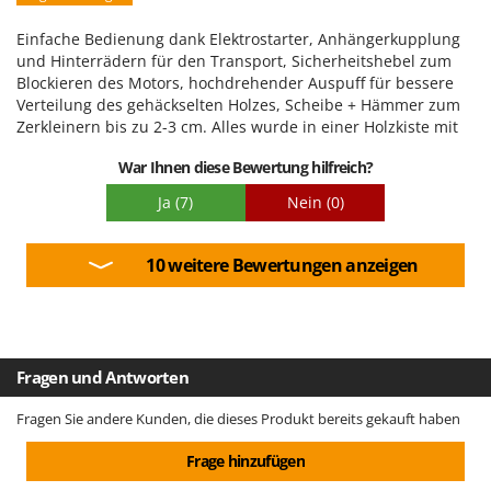
Bewegen auf dem Feld geben wird, zumal ich es an meinen
Verpackung
Castel Garden CG98-SD Traktor anbauen werde. Ich hatte
Einfache Bedienung dank Elektrostarter, Anhängerkupplung
noch keine Gelegenheit, es auszuprobieren, werde aber so
und Hinterrädern für den Transport, Sicherheitshebel zum
bald wie möglich ein Video mit einem aktualisierten
Blockieren des Motors, hochdrehender Auspuff für bessere
Erfahrungsbericht veröffentlichen. Ich hoffe, dies war für
Verteilung des gehäckselten Holzes, Scheibe + Hämmer zum
andere hilfreich.
Zerkleinern bis zu 2-3 cm. Alles wurde in einer Holzkiste mit
Palette geliefert, und ich bin sehr zufrieden mit der Leistung.
War Ihnen diese Bewertung hilfreich?
Agrieuro – Garantie.
Ja
(7)
Nein
(0)
10 weitere Bewertungen anzeigen
Fragen und Antworten
Fragen Sie andere Kunden, die dieses Produkt bereits gekauft haben
Frage hinzufügen