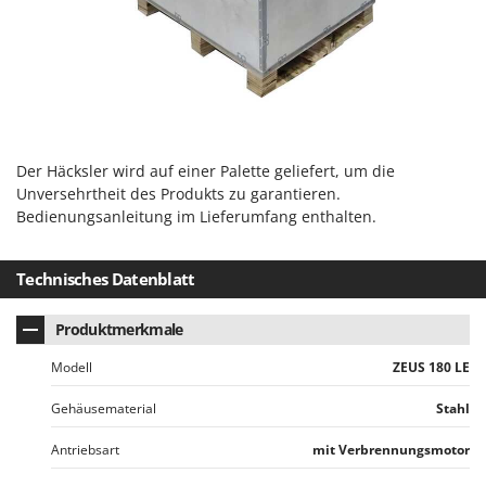
WIDU
Wiper EcoRobot
Wolf Garten
Wortex
Worx
Der Häcksler wird auf einer Palette geliefert, um die
Y
Unversehrtheit des Produkts zu garantieren.
Yard Force
Bedienungsanleitung im Lieferumfang enthalten.
Z
Zanon
Technisches Datenblatt
Zephir
ZGrills
Produktmerkmale
Zodiac
Modell
ZEUS 180 LE
Zomax
Gehäusematerial
Stahl
Antriebsart
mit Verbrennungsmotor