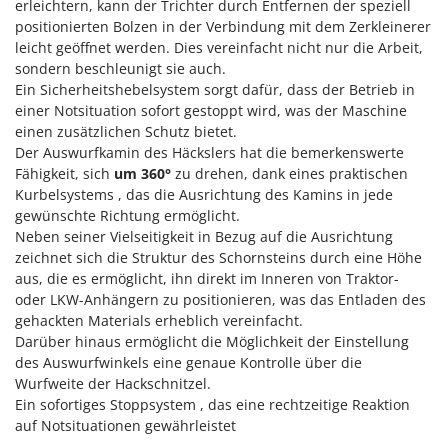
erleichtern, kann der Trichter durch Entfernen der speziell
Omas
positionierten Bolzen in der Verbindung mit dem Zerkleinerer
Ompagrill
leicht geöffnet werden. Dies vereinfacht nicht nur die Arbeit,
sondern beschleunigt sie auch.
Ooni
Ein Sicherheitshebelsystem sorgt dafür, dass der Betrieb in
Oriental Koshin
einer Notsituation sofort gestoppt wird, was der Maschine
Outdoorchef
einen zusätzlichen Schutz bietet.
Der Auswurfkamin des Häckslers hat die bemerkenswerte
Fähigkeit, sich
um 360°
zu drehen, dank eines praktischen
P
Palazzetti
Kurbelsystems , das die Ausrichtung des Kamins in jede
gewünschte Richtung ermöglicht.
Palumbo Pavi
Neben seiner Vielseitigkeit in Bezug auf die Ausrichtung
Partisani
zeichnet sich die Struktur des Schornsteins durch eine Höhe
aus, die es ermöglicht, ihn direkt im Inneren von Traktor-
Paterlini
oder LKW-Anhängern zu positionieren, was das Entladen des
Philips
gehackten Materials erheblich vereinfacht.
Pramac
Darüber hinaus ermöglicht die Möglichkeit der Einstellung
des Auswurfwinkels eine genaue Kontrolle über die
Prismafood
Wurfweite der Hackschnitzel.
Ein sofortiges Stoppsystem , das eine rechtzeitige Reaktion
R
auf Notsituationen gewährleistet
R.G.V.