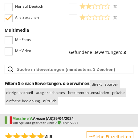
Spiralmac
Nur auf Deutsch
(0)
Spring Protezione
Alle Sprachen
(0)
Spyro
Multimedia
Stanley
Mit Fotos
Stiga
Stocker
Mit Video
Gefundene Bewertungen:
3
Sunseeker
T
Tecla
Filtern Sie nach Bewertungen, die erwähnen:
direkt
spürbar
TecnoGen
einzige nachteil
ausgezeichnetes
bestimmten umständen
präzise
Tellarini Pompe
einfache bedienung
nützlich
Telwin
Tenco
Massimo V.
Arezzo (AR)
29/04/2024
Tineco
Von AgriEuro geprüfter Einkauf
18/04/2024
Titania
4,8
Siehe Einzelheiten