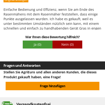
Leistung
Benutzerfreundlichkeit
Einfache Bedienung und Effizienz, wenn Sie am Ende des
Qualität / Preis
Rasenmähens mit dem Rasenmäher feststellen, dass einige
Punkte ausgelassen wurden. Ich habe es gekauft, weil es
Schwierigkeitsgrad Zusammenbau
unter bestimmten Umständen nützlich sein kann, mit einem
Verpackung
schnellen und einfach zu handhabenden Gerät Gras in engen
Bereichen zu schneiden, ohne auf umständlichere Werkzeuge
War Ihnen diese Bewertung hilfreich?
zurückgreifen zu müssen. Ein Schnitt und die Arbeit ist
erledigt. Natürlich auch sehr nützlich zum Korrigieren von
Ja
(0)
Nein
(0)
Hecken. Befriedigt.
Fragen und Antworten
Stellen Sie AgriEuro und allen anderen Kunden, die dieses
Produkt gekauft haben, eine Frage!
Frage hinzufügen
Versandkostenfrei