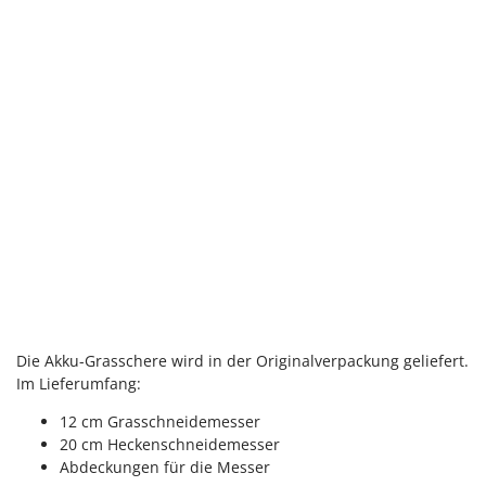
Makita
MAMMAMIA
Marcato
Marina Systems
Master
Mastercook
McCulloch
MCH
Michelin
Mille
Minox
Die Akku-Grasschere wird in der Originalverpackung geliefert.
Mockmill
Im Lieferumfang:
More than chef
12 cm Grasschneidemesser
MOSA
20 cm Heckenschneidemesser
Abdeckungen für die Messer
MOVA