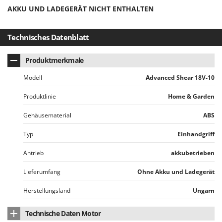
Mowox
AKKU UND LADEGERÄT NICHT ENTHALTEN
MTD
Technisches Datenblatt
N
New O.M.R.A.
Produktmerkmale
Nilfisk
Modell
Advanced Shear 18V-10
Ninja
Novatec
Produktlinie
Home & Garden
Novital
Gehäusematerial
ABS
NuAir
Typ
Einhandgriff
NuovaFac
Antrieb
akkubetrieben
O
Officine Savioli
Lieferumfang
Ohne Akku und Ladegerät
Oliviero
Herstellungsland
Ungarn
Olix
OMA
Technische Daten Motor