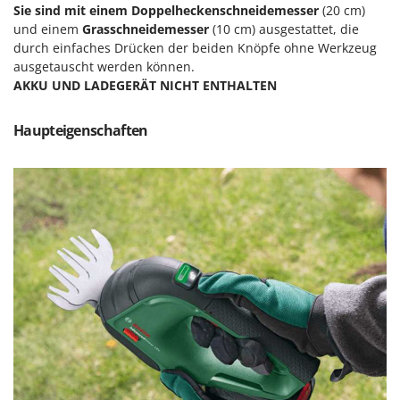
M
Mähroboter
Sie sind mit einem Doppelheckenschneidemesser
(20 cm)
Famag
und einem
Grasschneidemesser
(10 cm) ausgestattet, die
Maisentkörnungsmaschinen
Famur
durch einfaches Drücken der beiden Knöpfe ohne Werkzeug
Manuelle Heckenscheren
ausgetauscht werden können.
FARMER
AKKU UND LADEGERÄT NICHT ENTHALTEN
Mehrzweck-Sauggeräte
FBC
Minibacköfen
Ferrari Group
Haupteigenschaften
Motorhacken - Gartenfräsen
Ferroni
Motorspritzen
Ferrua
Mulcher für Traktor
FIAC
FIEM
N
Notstromaggregat
Fimar
Nudelmaschinen
FINI
Fiorentini
O
Obstmühlen Obsthäcksler Obstmuser
Fiskars
Obstpressen
Flymo
Olivenernter und Schüttler
Fontana Forni