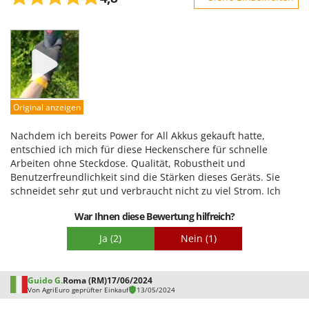
Tornado
Robustheit
Tre Spade
Leistung
Trev - Abrek - TecnoVIR
Benutzerfreundlichkeit
Trotec
Qualität / Preis
Troy-Bilt
Schwierigkeitsgrad Zusammenbau
Original anzeigen
Verpackung
U
Udor
Nachdem ich bereits Power for All Akkus gekauft hatte,
entschied ich mich für diese Heckenschere für schnelle
Unger
Arbeiten ohne Steckdose. Qualität, Robustheit und
Benutzerfreundlichkeit sind die Stärken dieses Geräts. Sie
V
schneidet sehr gut und verbraucht nicht zu viel Strom. Ich
Verdemax
habe sie sowohl im Gras als auch an einer holzigen Hecke
Vesco
War Ihnen diese Bewertung hilfreich?
getestet und die Schnitte waren präzise und direkt. Das
Gewicht ist bei einhändiger Bedienung spürbar, aber wie
Volpi
Ja
(2)
Nein
(1)
angegeben liegt ihre Stärke in der sofortigen Anwendung.
W
Waldner
Guido G.
Roma (RM)
17/06/2024
Von AgriEuro geprüfter Einkauf
13/05/2024
Weber