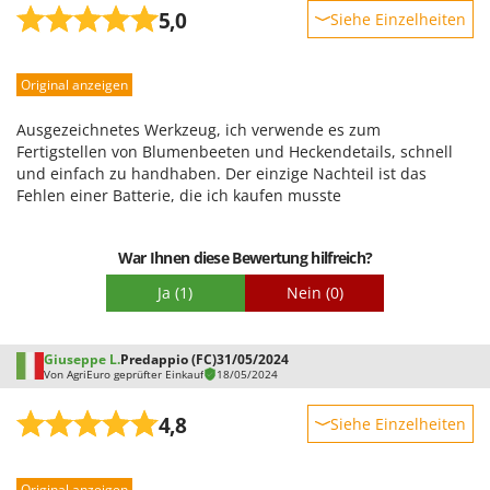
WIDU
5,0
Siehe Einzelheiten
Wiper EcoRobot
Robustheit
Wolf Garten
Original anzeigen
Leistung
Wortex
Benutzerfreundlichkeit
Ausgezeichnetes Werkzeug, ich verwende es zum
Worx
Qualität / Preis
Fertigstellen von Blumenbeeten und Heckendetails, schnell
und einfach zu handhaben. Der einzige Nachteil ist das
Schwierigkeitsgrad Zusammenbau
Y
Fehlen einer Batterie, die ich kaufen musste
Yard Force
Verpackung
Z
War Ihnen diese Bewertung hilfreich?
Zanon
Ja
(1)
Nein
(0)
Zephir
ZGrills
Giuseppe L.
Predappio (FC)
31/05/2024
Zodiac
Von AgriEuro geprüfter Einkauf
18/05/2024
Zomax
4,8
Siehe Einzelheiten
Robustheit
Original anzeigen