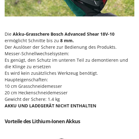
Forest Master
P
Palettengabeln für Traktoren
Francini
Pelletpressen
G
Pflüge für Traktor
G3 Ferrari
Die
Akku-Grasschere Bosch Advanced Shear 18V-10
Planierschilder für Traktoren
ermöglicht Schnitte bis zu
8 mm.
Gardena
Der Auslöser der Schere zur Bedienung des Produkts.
Plasmaschneider
Garofalo
Messer-Schnellwechselsystem:
Poolroboter
Es genügt, den Schutz im unteren Teil zu demontieren und
GeoTech
Pools
die Klinge zu ersetzen
GeoTech Pro
Es wird kein zusätzliches Werkzeug benötigt.
Poolstaubsauger
Gierre
Haupteigenschaften:
10 cm Grasschneidemesser
Ginko - MGM
R
20 cm Heckenschneidemesser
Rasenmäher
Gipeco
Gewicht der Schere: 1.4 kg
Rasensodenschneider
AKKU UND LADEGERÄT NICHT ENTHALTEN
Girmi
Rasentraktoren Aufsitzmäher
Goodyear
Vorteile des Lithium-Ionen Akkus
Rasentrimmer - Kantenschneider
GRAEF
Rasentrimmer - Motorsensen - Freischneider
Gre