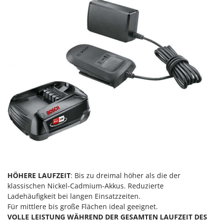
Reinigungsmaschinen für Fassaden, Fenster und PV-Anlagen
GreenBay
Rührtöpfe mit Elektrischem Rührwerk
Greenworks
Rupfmaschinen
GRIFO
S
GVS
Sämaschinen und Düngerstreuer
GYS
Scheibenpflüge
H
Schneefräsen
Hailo
Schneeräumer
Helvi
Schrotmühlen - elektrisch
Henx
Schwader für Traktoren
HiKOKI
Schweißgeräte
Honda
Seilwinden - Motorseilwinden
HÖHERE LAUFZEIT
: Bis zu dreimal höher als die der
I
Sichelmähwerke für Traktoren
Idromatic
klassischen Nickel-Cadmium-Akkus. Reduzierte
Sichelmulcher für Traktoren
Ladehäufigkeit bei langen Einsatzzeiten.
Il-Tec
Für mittlere bis große Flächen ideal geeignet.
Sortierer für Oliven
Imperia
VOLLE LEISTUNG WÄHREND DER GESAMTEN LAUFZEIT DES