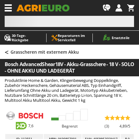
-1
30‑Tage-
Reparaturen im
A
A
Ersatzteile
Rückgabe
Servicefall
Abbeermaschinen - Traubenmühlen
ABAC
<
Abfüllgeräte
AgriEuro Premium
Grasscheren mit externem Akku
Akku Gartenscheren
AgriEuro TOP-LINE
Bosch AdvancedShear18V - Akku-Grasschere - 18 V - SOLO
Akku Gras- und Strauchscheren
AGT
- OHNE AKKU UND LADEGERÄT
Akku-Stichsägen
Aima
Produktlinie Home & Garden, Klingenbewegung Doppelklinge,
Zubehör Heckenschere, Gehäusematerial ABS, Typ Einhandgriff,
Allzwecktransporter - Motorschubkarren
Airmec
Lieferumfang Ohne Akku und Ladegerät, Motortyp Akkubetrieben,
Nutzbare Schnittlänge 20 cm, Batterietyp Li-Ion, Spannung 18 V,
Alu-Teleskopleitern
AL-KO
Multitool Akku Multitool Akku, Gewicht 1 kg
Anbaubagger Heckbagger für Traktoren
ALA 2000
Arbeitsschutzkleidung
Alce
Aschesauger
Alpina
7,6
Begrenzt
(3)
4,89/5
Astkettensägen - Hochentaster
Ama
ID
: 112551
MPN: 0600857001
EAN: 4059952558417
R-0