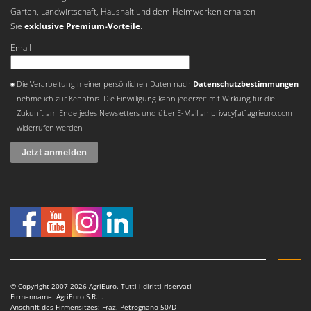
Garten, Landwirtschaft, Haushalt und dem Heimwerken erhalten
Sie
exklusive Premium-Vorteile
.
Email
Es ist ein Fehler aufgetreten
Die Verarbeitung meiner persönlichen Daten nach
Datenschutzbestimmungen
nehme ich zur Kenntnis. Die Einwilligung kann jederzeit mit Wirkung für die
Zukunft am Ende jedes Newsletters und über E-Mail an privacy[at]agrieuro.com
widerrufen werden
© Copyright 2007-2026 AgriEuro. Tutti i diritti riservati
Firmenname: AgriEuro S.R.L.
Anschrift des Firmensitzes: Fraz. Petrognano 50/D