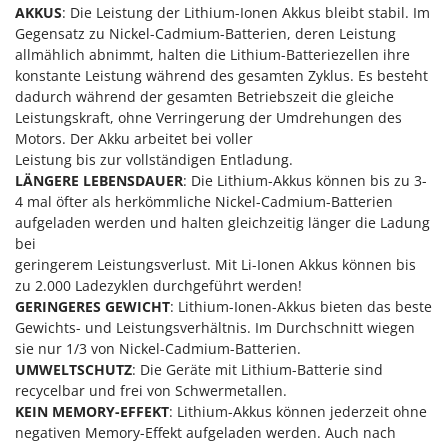
Sprühgeräte für Pflanzenbehandlung
AKKUS
: Die Leistung der Lithium-Ionen Akkus bleibt stabil. Im
Infaco
Stäubegeräte für Traktor
Gegensatz zu Nickel-Cadmium-Batterien, deren Leistung
Intec
allmählich abnimmt, halten die Lithium-Batteriezellen ihre
Staubsauger - Elektrobesen
Intex
konstante Leistung während des gesamten Zyklus. Es besteht
dadurch während der gesamten Betriebszeit die gleiche
Iseki
T
Leistungskraft, ohne Verringerung der Umdrehungen des
Teppichreiniger und Teppichbodenreiniger
Italyco
Motors. Der Akku arbeitet bei voller
Thermische und mechanische Unkrautbrenner
Leistung bis zur vollständigen Entladung.
ITM
LÄNGERE LEBENSDAUER
Tomatenpressen
: Die Lithium-Akkus können bis zu 3-
4 mal öfter als herkömmliche Nickel-Cadmium-Batterien
J
Tragbare Powerstationen
aufgeladen werden und halten gleichzeitig länger die Ladung
JOLLY ITALIA
Traktor-Heckenscheren mit Ausleger
bei
geringerem Leistungsverlust. Mit Li-Ionen Akkus können bis
K
KAAZ
U
zu 2.000 Ladezyklen durchgeführt werden!
Umfüllpumpen
GERINGERES GEWICHT
: Lithium-Ionen-Akkus bieten das beste
Karcher
Gewichts- und Leistungsverhältnis. Im Durchschnitt wiegen
Umkehrfräsen
Kasco
sie nur 1/3 von Nickel-Cadmium-Batterien.
UMWELTSCHUTZ
: Die Geräte mit Lithium-Batterie sind
Kemper
V
Vakuumiergeräte
recycelbar und frei von Schwermetallen.
Kenwood
KEIN MEMORY-EFFEKT
: Lithium-Akkus können jederzeit ohne
Vertikutierer
Keter
negativen Memory-Effekt aufgeladen werden. Auch nach