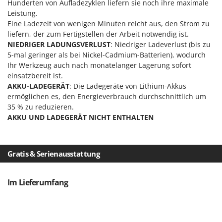
Vogelscheuchen - Vogelabwehr
Hunderten von Aufladezyklen liefern sie noch ihre maximale
KitchenAid
Leistung.
W
Komo
Eine Ladezeit von wenigen Minuten reicht aus, den Strom zu
Wasserpumpen
liefern, der zum Fertigstellen der Arbeit notwendig ist.
L
Wasserpumpen für Traktoren
NIEDRIGER LADUNGSVERLUST
: Niedriger Ladeverlust (bis zu
Laica
5-mal geringer als bei Nickel-Cadmium-Batterien), wodurch
Wein- und Obstpressen
Lampacrescia - MGM
Ihr Werkzeug auch nach monatelanger Lagerung sofort
Wein- und Ölschichtenfilter
einsatzbereit ist.
Landxcape
AKKU-LADEGERÄT
: Die Ladegeräte von Lithium-Akkus
Weitere Produkte
LAR Casalinghi
ermöglichen es, den Energieverbrauch durchschnittlich um
Wiesenwalzen für Traktor
35 % zu reduzieren.
Lavor
AKKU UND LADEGERÄT NICHT ENTHALTEN
Wippsägen
Linea VZ
Wurstfüller
Lisam
Gratis & Serienausstattung
Z
Lotusgrill
Zerstäuber
M
Zinkeneggen
Im Lieferumfang
M.A.I.BO.
Zubehör für Rasentraktoren
Macom
Macte Ovens