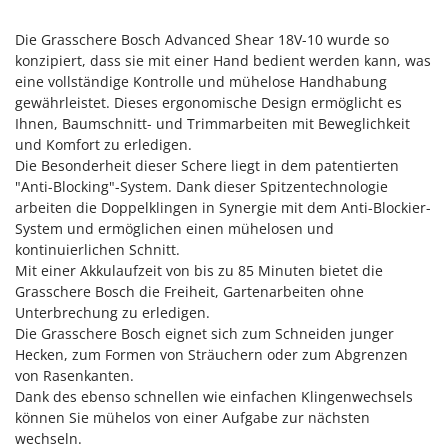
Klimaanlagen – Klimageräte
E
Knetmaschinen
Die Grasschere Bosch Advanced Shear 18V-10 wurde so
Echo
konzipiert, dass sie mit einer Hand bedient werden kann, was
Knochensägen
EcoFlow
eine vollständige Kontrolle und mühelose Handhabung
Kompressoren - elektrisch
gewährleistet. Dieses ergonomische Design ermöglicht es
Edilmark
Ihnen, Baumschnitt- und Trimmarbeiten mit Beweglichkeit
Kompressoren für Ernte und Baumschnitt
Effeuno
und Komfort zu erledigen.
Kreiseleggen
Einhell
Die Besonderheit dieser Schere liegt in dem patentierten
"Anti-Blocking"-System. Dank dieser Spitzentechnologie
Küchenreiben - elektrisch
Elegen
arbeiten die Doppelklingen in Synergie mit dem Anti-Blockier-
Kükenaufzuchtboxen
Energy Gruppi
System und ermöglichen einen mühelosen und
kontinuierlichen Schnitt.
Enotecnica Pillan
L
Mit einer Akkulaufzeit von bis zu 85 Minuten bietet die
Laderampe aus Aluminium
Eschenfelder
Grasschere Bosch die Freiheit, Gartenarbeiten ohne
Laubsauger - Laubbläser
Unterbrechung zu erledigen.
EuroMech
Die Grasschere Bosch eignet sich zum Schneiden junger
Laubsauger auf Rädern
Eurosystems
Hecken, zum Formen von Sträuchern oder zum Abgrenzen
Luftentfeuchter
von Rasenkanten.
F
Dank des ebenso schnellen wie einfachen Klingenwechsels
Luftkühler
FAC
können Sie mühelos von einer Aufgabe zur nächsten
Fama Industrie
wechseln.