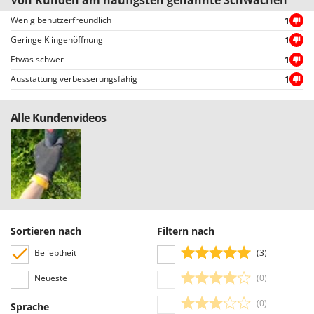
Santos
Wenig benutzerfreundlich
1
Sbaraglia
Geringe Klingenöffnung
1
Schnitzer
Etwas schwer
1
Seven Italy
Ausstattung verbesserungsfähig
1
Shark
Shindaiwa
Alle Kundenvideos
Silky
Simatech
Sirman
Skil
Smartwood
Sortieren nach
Filtern nach
Smeg
Beliebtheit
(3)
Snapper
Neueste
(0)
Solidur
Spice Electronics
(0)
Sprache