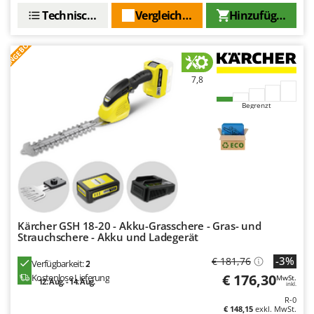
Technische Daten
Vergleichen Sie
Hinzufügen
ANGEBOT
7,8
Begrenzt
Kärcher GSH 18-20 - Akku-Grasschere - Gras- und
Strauchschere - Akku und Ladegerät
-3%
€ 181,76
Verfügbarkeit:
2
€ 176,30
Kostenlose Lieferung
MwSt.
12. Aug. - 14. Aug.
inkl.
R-0
€ 148,15
exkl. MwSt.