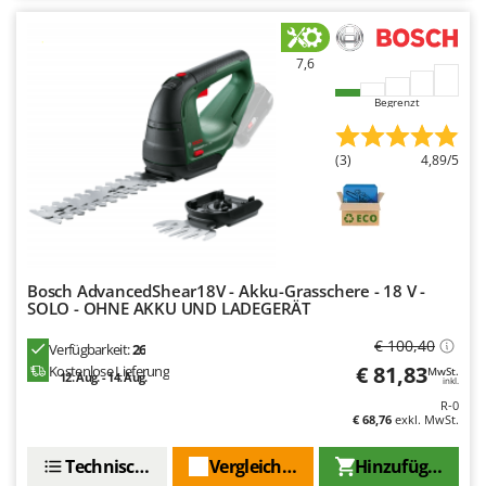
Santos
Sbaraglia
7,6
Schnitzer
Begrenzt
Seven Italy
Shark
(3)
4,89/5
Shindaiwa
Silky
Simatech
Sirman
Bosch AdvancedShear18V - Akku-Grasschere - 18 V -
Skil
SOLO - OHNE AKKU UND LADEGERÄT
Smartwood
€ 100,40
Verfügbarkeit:
26
Smeg
€ 81,83
Kostenlose Lieferung
MwSt.
12. Aug. - 14. Aug.
inkl.
Snapper
R-0
€ 68,76
exkl. MwSt.
Solidur
Technische Daten
Vergleichen Sie
Hinzufügen
Spice Electronics