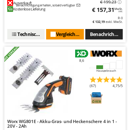
€ 199,23
Ausverkauft
Benachrichtigung erhalten, sobald verfügbar
€ 157,31
Kostenlose Lieferung
MwSt.
inkl.
R-0
€ 132,19
exkl. MwSt.
Technische Daten
Vergleichen Sie
Benachrichtigen S
+600 VERKAUFT
8,6
Hausgebrauch
(67)
4,75/5
Worx WG801E - Akku-Gras- und Heckenschere 4 in 1 -
20V - 2Ah