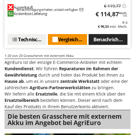
€ 119,77
Ausverkauft
Benachrichtigung erhalten, sobald verfügbar
€ 114,87
Kostenlose Lieferung
MwSt.
inkl.
R-6
€ 96,53
exkl. MwSt.
Technische Daten
Vergleichen Sie
Benachrichtigen S
1-20
von 20 Grasscheren mit externem Akku
AgriEuro ist der einzige E-Commerce-Anbieter mit echtem
Kundendienst
: Wir führen
Reparaturen im Rahmen der
Gewährleistung
durch und holen das Produkt bei Ihnen zu
Hause ab
, um es in unsere
zentrale Werkstatt
oder eine der
zahlreichen
AgriEuro-Partnerwerkstätten
zu bringen.
Wir liefern alle
Ersatzteile
, die Sie mit einem Klick über den
Ersatzteilbereich
bestellen können. Dieser wird nach dem
Kauf des Produkts in Ihrem Benutzerkonto aktiviert.
Die besten Grasschere mit externem
Akku im Angebot bei AgriEuro