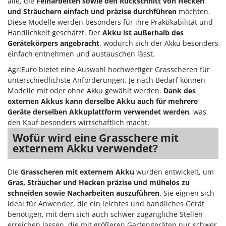
alle, die
Feinarbeiten sowie den Rückschnitt von Hecken
und Sträuchern einfach und präzise durchführen
möchten.
Diese Modelle werden besonders für ihre Praktikabilität und
Handlichkeit geschätzt. Der
Akku ist außerhalb des
Gerätekörpers angebracht
, wodurch sich der Akku besonders
einfach entnehmen und austauschen lässt.
AgriEuro bietet eine Auswahl hochwertiger Grasscheren für
unterschiedlichste Anforderungen. Je nach Bedarf können
Modelle mit oder ohne Akku gewählt werden.
Dank des
externen Akkus kann derselbe Akku auch für mehrere
Geräte derselben Akkuplattform verwendet werden
, was
den Kauf besonders wirtschaftlich macht.
Wofür wird eine Grasschere mit
externem Akku verwendet?
Die
Grasscheren mit externem Akku
wurden entwickelt, um
Gras, Sträucher und Hecken präzise und mühelos zu
schneiden sowie Nacharbeiten auszuführen
. Sie eignen sich
ideal für Anwender, die ein leichtes und handliches Gerät
benötigen, mit dem sich auch schwer zugängliche Stellen
erreichen lassen, die mit größeren Gartengeräten nur schwer