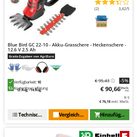
Makita
(2)
3,42/5
MAMMAMIA
Marcato
Marina Systems
Master
Blue Bird GC 22-10 - Akku-Grasschere - Heckenschere -
Mastercook
12.6 V 2.5 Ah
Gratis-Zugaben von AgriEuro
McCulloch
MCH
Michelin
-5%
€ 95,43
Verfügbarkeit:
10
Mille
€ 90,66
Kostenlose Lieferung
MwSt.
12. Aug. - 14. Aug.
inkl.
Minox
R-5
€ 76,18
exkl. MwSt.
Mockmill
More than chef
Technische Daten
Vergleichen Sie
Hinzufügen
MOSA
MOVA