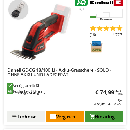
Omas
8,1
Ompagrill
Begrenzt
Ooni
Oriental Koshin
(16)
4,77/5
Outdoorchef
P
Palazzetti
Palumbo Pavi
Einhell GE-CG 18/100 Li - Akku-Grasschere - SOLO -
Partisani
OHNE AKKU UND LADEGERÄT
Paterlini
Verfügbarkeit:
13
Philips
€ 74,99
Kostenlose Lieferung
MwSt.
12. Aug. - 14. Aug.
inkl.
Pramac
R-4
€ 63,02
exkl. MwSt.
Prismafood
Technische Daten
Vergleichen Sie
Hinzufügen
R
R.G.V.