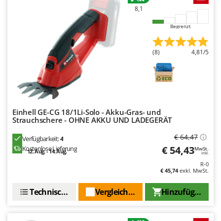
Mowox
8,1
MTD
Begrenzt
N
New O.M.R.A.
(8)
4,81/5
Nilfisk
Ninja
Novatec
Novital
Einhell GE-CG 18/1Li-Solo - Akku-Gras- und
Strauchschere - OHNE AKKU UND LADEGERÄT
NuAir
€ 64,47
NuovaFac
Verfügbarkeit:
4
€ 54,43
Kostenlose Lieferung
MwSt.
12. Aug. - 14. Aug.
inkl.
O
R-0
Officine Savioli
€ 45,74
exkl. MwSt.
Oliviero
Technische Daten
Vergleichen Sie
Hinzufügen
Olix
OMA