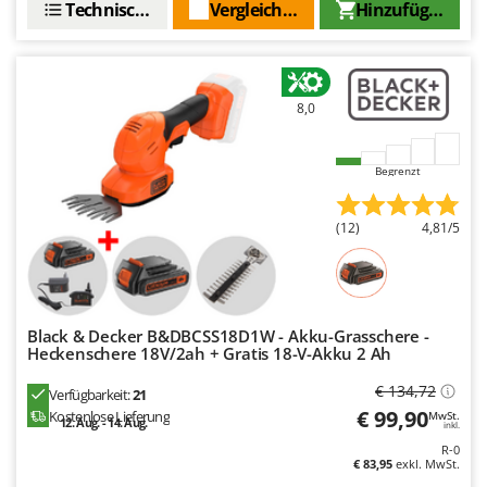
WIDU
Technische Daten
Vergleichen Sie
Hinzufügen
Wiper EcoRobot
Wolf Garten
Wortex
8,0
Worx
Begrenzt
Y
Yard Force
(12)
4,81/5
Z
Zanon
Zephir
ZGrills
Black & Decker B&DBCSS18D1W - Akku-Grasschere -
Heckenschere 18V/2ah + Gratis 18-V-Akku 2 Ah
Zodiac
€ 134,72
Zomax
Verfügbarkeit:
21
€ 99,90
Kostenlose Lieferung
MwSt.
12. Aug. - 14. Aug.
inkl.
R-0
€ 83,95
exkl. MwSt.