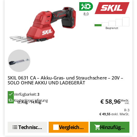
Rato
Reber
8,0
Redback
Begrenzt
Resto Italia
Ribimex
Ripartrak
Ritter
River Systems
Robomow
SKIL 0631 CA – Akku-Gras- und Strauchschere – 20V –
SOLO OHNE AKKU UND LADEGERÄT
Rossofuoco
Rover Pompe
Verfügbarkeit:
3
€ 58,96
Kostenlose Lieferung
MwSt.
12. Aug. - 14. Aug.
Royal Food
inkl.
R-3
Ryobi
€ 49,55
exkl. MwSt.
S
Technische Daten
Vergleichen Sie
Hinzufügen
S.T.P.