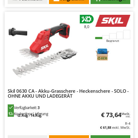
Tornado
Tre Spade
Trev - Abrek - TecnoVIR
8,0
Trotec
Troy-Bilt
Begrenzt
U
Udor
Unger
V
Verdemax
Skil 0630 CA - Akku-Grasschere - Heckenschere - SOLO -
Vesco
OHNE AKKU UND LADEGERÄT
Volpi
Verfügbarkeit:
3
€ 73,64
Kostenlose Lieferung
MwSt.
12. Aug. - 14. Aug.
W
inkl.
Waldner
R-4
€ 61,88
exkl. MwSt.
Weber