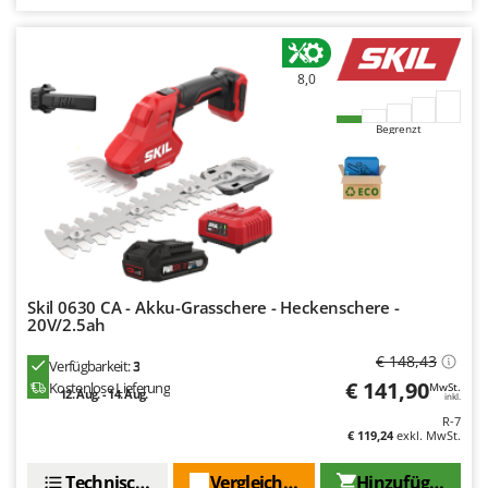
Spiralmac
Spring Protezione
Spyro
8,0
Stanley
Begrenzt
Stiga
Stocker
Sunseeker
T
Tecla
TecnoGen
Skil 0630 CA - Akku-Grasschere - Heckenschere -
20V/2.5ah
Tellarini Pompe
€ 148,43
Verfügbarkeit:
3
Telwin
€ 141,90
Kostenlose Lieferung
MwSt.
12. Aug. - 14. Aug.
inkl.
Tenco
R-7
Tineco
€ 119,24
exkl. MwSt.
Titania
Technische Daten
Vergleichen Sie
Hinzufügen