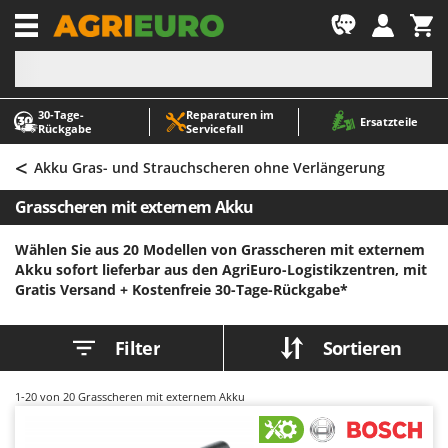
-1
30‑Tage-
Reparaturen im
A
A
Ersatzteile
Rückgabe
Servicefall
Abbeermaschinen - Traubenmühlen
ABAC
<
Abfüllgeräte
AgriEuro Premium
Akku Gras- und Strauchscheren ohne Verlängerung
Akku Gartenscheren
AgriEuro TOP-LINE
Grasscheren mit externem Akku
Akku Gras- und Strauchscheren
AGT
Wählen Sie aus 20 Modellen von Grasscheren mit externem
Akku-Stichsägen
Aima
Akku sofort lieferbar aus den AgriEuro-Logistikzentren, mit
Allzwecktransporter - Motorschubkarren
Airmec
Gratis Versand +
Kostenfreie 30-Tage-Rückgabe*
Alu-Teleskopleitern
AL-KO
Anbaubagger Heckbagger für Traktoren
ALA 2000
Filter
Sortieren
Arbeitsschutzkleidung
Alce
1-20
von 20 Grasscheren mit externem Akku
Aschesauger
Alpina
Astkettensägen - Hochentaster
Ama