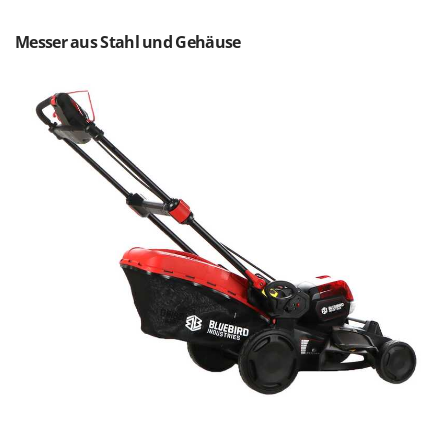
Rato
Reber
Messer aus Stahl und Gehäuse
Redback
Resto Italia
Ribimex
Ripartrak
Ritter
River Systems
Robomow
Rossofuoco
Rover Pompe
Royal Food
Ryobi
S
S.T.P.