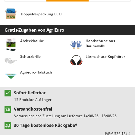
Bodenreinigungsmaschinen
Barbieri
Brutmaschinen Inkubatoren
Batavia
Doppelverpackung ECO
Bürsten für den Außenbereich
Benassi
Gratis-Zugaben von AgriEuro
Beper
D
Dampfreiniger und Dampfbesen
Berkel
Abdeckhaube
Handschuhe aus
Baumwolle
Bernardi
E
Schutzbrille
Lärmschutz-Kopfhörer
Einachsschlepper
Bertolini Pumps
Elektrische Tauchpumpen
Besser Vacuum
Agrieuro-Halstuch
Erdbohrer
Bestway
Erntenetze für Obst und Oliven
Beta tools
Sofort lieferbar
Bissell
F
15 Produkte Auf Lager
Feder Grubber
Black & Decker
Versandkostenfrei
Feldspritzen für Pflanzenschutz
BlackStone
Voraussichtliche Zustellung am Lieferort: 14/08/26 - 18/08/26
Fensterreiniger
Blue Bird
30 Tage kostenlose Rückgabe*
Fleischwolf
Bomet
UVP:
€ 536,13