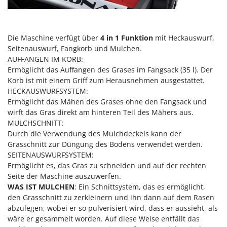
Makita
MAMMAMIA
Marcato
Die Maschine verfügt über
4 in 1 Funktion
mit Heckauswurf,
Seitenauswurf, Fangkorb und Mulchen.
Marina Systems
AUFFANGEN IM KORB:
Master
Ermöglicht das Auffangen des Grases im Fangsack (35 l). Der
Korb ist mit einem Griff zum Herausnehmen ausgestattet.
Mastercook
HECKAUSWURFSYSTEM:
McCulloch
Ermöglicht das Mähen des Grases ohne den Fangsack und
MCH
wirft das Gras direkt am hinteren Teil des Mähers aus.
MULCHSCHNITT:
Michelin
Durch die Verwendung des Mulchdeckels kann der
Mille
Grasschnitt zur Düngung des Bodens verwendet werden.
SEITENAUSWURFSYSTEM:
Minox
Ermöglicht es, das Gras zu schneiden und auf der rechten
Mockmill
Seite der Maschine auszuwerfen.
WAS IST MULCHEN
: Ein Schnittsystem, das es ermöglicht,
More than chef
den Grasschnitt zu zerkleinern und ihn dann auf dem Rasen
MOSA
abzulegen, wobei er so pulverisiert wird, dass er aussieht, als
MOVA
wäre er gesammelt worden. Auf diese Weise entfällt das