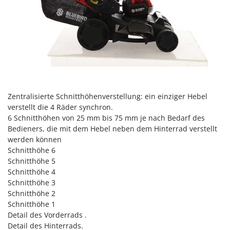
Omas
Ompagrill
Ooni
Oriental Koshin
Outdoorchef
P
Zentralisierte Schnitthöhenverstellung: ein einziger Hebel
Palazzetti
verstellt die 4 Räder synchron.
Palumbo Pavi
6 Schnitthöhen von 25 mm bis 75 mm je nach Bedarf des
Partisani
Bedieners, die mit dem Hebel neben dem Hinterrad verstellt
werden können
Paterlini
Schnitthöhe 6
Philips
Schnitthöhe 5
Schnitthöhe 4
Pramac
Schnitthöhe 3
Prismafood
Schnitthöhe 2
Schnitthöhe 1
R
Detail des Vorderrads .
R.G.V.
Detail des Hinterrads.