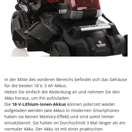
Reinigungsmaschinen für Fassaden, Fenster und PV-Anlagen
GreenBay
Rührtöpfe mit Elektrischem Rührwerk
Greenworks
Rupfmaschinen
GRIFO
S
GVS
Sämaschinen und Düngerstreuer
GYS
Scheibenpflüge
H
Schneefräsen
Hailo
Schneeräumer
Helvi
Schrotmühlen - elektrisch
Henx
In der Mitte des vorderen Bereichs befindet sich das Gehäuse
Schwader für Traktoren
HiKOKI
für die beiden 18 V, 5 Ah Akkus.
Schweißgeräte
Heben Sie einfach die Abdeckung an und nehmen Sie den
Honda
Seilwinden - Motorseilwinden
Akku heraus, um ihn aufzuladen.
Die
18-V-Lithium-Ionen-Akkus
können jederzeit wieder
I
Sichelmähwerke für Traktoren
Idromatic
aufgeladen werden (wie Akkus in modernen Smartphones
Sichelmulcher für Traktoren
haben sie keinen Memory-Effekt) und sind somit immer
Il-Tec
einsatzbereit. Sie halten im Durchschnitt 3 Mal länger als ein
Sortierer für Oliven
Imperia
normaler Akku. Der Akku ist mit einer praktischen