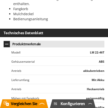
enthalten.
Fangkorb
Mulchdeckel
Bedienungsanleitung
Technisches Datenblatt
Produktmerkmale
Modell
LM 22-46T
Gehäusematerial
ABS
Antrieb
akkubetrieben
Lieferumfang
Mit Akku
Antrieb
Heckantrieb
Mähen mit Fangkorb
serienmäßig
Vergleichen Sie
Konfigurieren
Seitenauswurf
serienmäßig