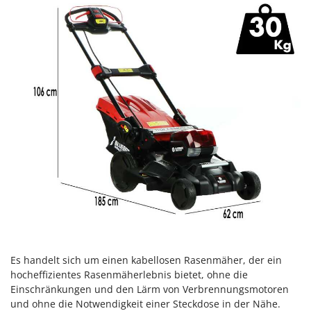
Klimaanlagen – Klimageräte
E
Knetmaschinen
Echo
Knochensägen
EcoFlow
Kompressoren - elektrisch
Edilmark
Kompressoren für Ernte und Baumschnitt
Effeuno
Kreiseleggen
Einhell
Küchenreiben - elektrisch
Elegen
Kükenaufzuchtboxen
Energy Gruppi
Enotecnica Pillan
L
Laderampe aus Aluminium
Eschenfelder
Laubsauger - Laubbläser
EuroMech
Laubsauger auf Rädern
Eurosystems
Luftentfeuchter
Es handelt sich um einen kabellosen Rasenmäher, der ein
F
hocheffizientes Rasenmäherlebnis bietet, ohne die
Luftkühler
FAC
Einschränkungen und den Lärm von Verbrennungsmotoren
Fama Industrie
und ohne die Notwendigkeit einer Steckdose in der Nähe.