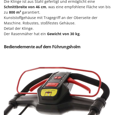
Die Klinge ist aus Stahl gefertigt und ermöglicht eine
Santos
Schnittbreite von 46 cm
, was eine empfohlene Fläche von bis
Sbaraglia
zu
800 m²
garantiert.
Schnitzer
Kunststoffgehäuse mit Tragegriff an der Oberseite der
Maschine. Robustes, stoßfestes Gehäuse.
Seven Italy
Detail der Klinge.
Shark
Der Rasenmäher hat ein
Gewicht von 30 kg
.
Shindaiwa
Bedienelemente auf dem Führungsholm
Silky
Simatech
Sirman
Skil
Smartwood
Smeg
Snapper
Solidur
Spice Electronics