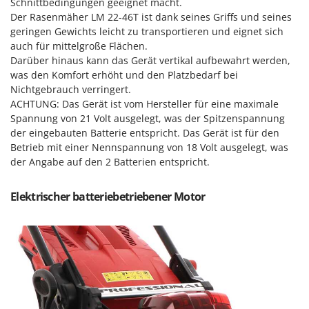
Schnittbedingungen geeignet macht.
Forest Master
P
Der Rasenmäher LM 22-46T ist dank seines Griffs und seines
Palettengabeln für Traktoren
geringen Gewichts leicht zu transportieren und eignet sich
Francini
Pelletpressen
auch für mittelgroße Flächen.
Darüber hinaus kann das Gerät vertikal aufbewahrt werden,
G
Pflüge für Traktor
G3 Ferrari
was den Komfort erhöht und den Platzbedarf bei
Planierschilder für Traktoren
Nichtgebrauch verringert.
Gardena
ACHTUNG
: Das Gerät ist vom Hersteller für eine maximale
Plasmaschneider
Garofalo
Spannung von 21 Volt ausgelegt, was der Spitzenspannung
Poolroboter
der eingebauten Batterie entspricht. Das Gerät ist für den
GeoTech
Pools
Betrieb mit einer Nennspannung von 18 Volt ausgelegt, was
GeoTech Pro
der Angabe auf den 2 Batterien entspricht.
Poolstaubsauger
Gierre
Elektrischer batteriebetriebener Motor
Ginko - MGM
R
Rasenmäher
Gipeco
Rasensodenschneider
Girmi
Rasentraktoren Aufsitzmäher
Goodyear
Rasentrimmer - Kantenschneider
GRAEF
Rasentrimmer - Motorsensen - Freischneider
Gre