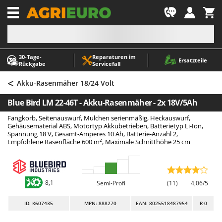
-1
30‑Tage-
Reparaturen im
A
A
Ersatzteile
Rückgabe
Servicefall
Abbeermaschinen - Traubenmühlen
ABAC
<
Abfüllgeräte
AgriEuro Premium
Akku-Rasenmäher 18/24 Volt
Akku Gartenscheren
AgriEuro TOP-LINE
Blue Bird LM 22-46T - Akku-Rasenmäher - 2x 18V/5Ah
Akku Gras- und Strauchscheren
AGT
Fangkorb, Seitenauswurf, Mulchen serienmäßig, Heckauswurf,
Akku-Stichsägen
Aima
Gehäusematerial ABS, Motortyp Akkubetrieben, Batterietyp Li-Ion,
Spannung 18 V, Gesamt-Amperes 10 Ah, Batterie-Anzahl 2,
Allzwecktransporter - Motorschubkarren
Airmec
Empfohlene Rasenfläche 600 m², Maximale Schnitthöhe 25 cm
Alu-Teleskopleitern
AL-KO
Anbaubagger Heckbagger für Traktoren
ALA 2000
8,1
Semi-Profi
(11)
4,06/5
Arbeitsschutzkleidung
Alce
Aschesauger
Alpina
ID
: K607435
MPN: 888270
EAN: 8025518487954
R-0
Astkettensägen - Hochentaster
Ama