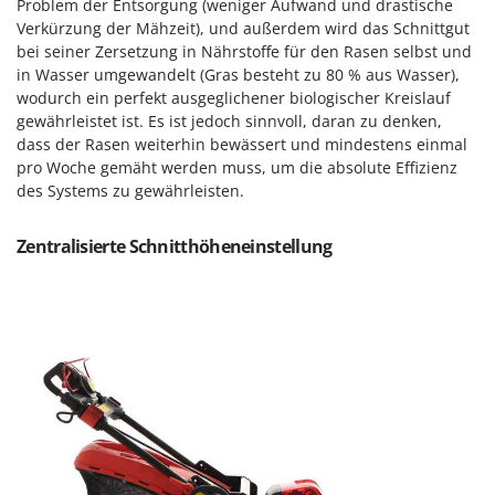
Problem der Entsorgung (weniger Aufwand und drastische
Mowox
Verkürzung der Mähzeit), und außerdem wird das Schnittgut
MTD
bei seiner Zersetzung in Nährstoffe für den Rasen selbst und
in Wasser umgewandelt (Gras besteht zu 80 % aus Wasser),
N
wodurch ein perfekt ausgeglichener biologischer Kreislauf
New O.M.R.A.
gewährleistet ist. Es ist jedoch sinnvoll, daran zu denken,
dass der Rasen weiterhin bewässert und mindestens einmal
Nilfisk
pro Woche gemäht werden muss, um die absolute Effizienz
Ninja
des Systems zu gewährleisten.
Novatec
Novital
Zentralisierte Schnitthöheneinstellung
NuAir
NuovaFac
O
Officine Savioli
Oliviero
Olix
OMA