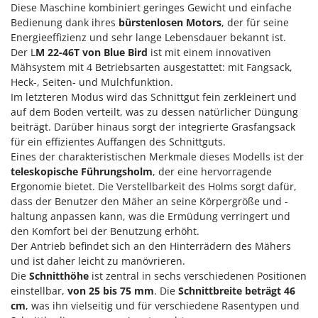
M
Mähroboter
Diese Maschine kombiniert geringes Gewicht und einfache
Famag
Bedienung dank ihres
bürstenlosen Motors
, der für seine
Maisentkörnungsmaschinen
Famur
Energieeffizienz und sehr lange Lebensdauer bekannt ist.
Manuelle Heckenscheren
Der L
M 22-46T von Blue Bird
ist mit einem innovativen
FARMER
Mähsystem mit 4 Betriebsarten ausgestattet: mit Fangsack,
Mehrzweck-Sauggeräte
FBC
Heck-, Seiten- und Mulchfunktion.
Minibacköfen
Ferrari Group
Im letzteren Modus wird das Schnittgut fein zerkleinert und
Motorhacken - Gartenfräsen
auf dem Boden verteilt, was zu dessen natürlicher Düngung
Ferroni
beiträgt. Darüber hinaus sorgt der integrierte Grasfangsack
Motorspritzen
Ferrua
für ein effizientes Auffangen des Schnittguts.
Mulcher für Traktor
Eines der charakteristischen Merkmale dieses Modells ist der
FIAC
teleskopische Führungsholm
, der eine hervorragende
FIEM
N
Ergonomie bietet. Die Verstellbarkeit des Holms sorgt dafür,
Notstromaggregat
dass der Benutzer den Mäher an seine Körpergröße und -
Fimar
haltung anpassen kann, was die Ermüdung verringert und
Nudelmaschinen
FINI
den Komfort bei der Benutzung erhöht.
Fiorentini
Der Antrieb befindet sich an den Hinterrädern des Mähers
O
Obstmühlen Obsthäcksler Obstmuser
und ist daher leicht zu manövrieren.
Fiskars
Die
Schnitthöhe
ist zentral in sechs verschiedenen Positionen
Obstpressen
Flymo
einstellbar,
von 25 bis 75 mm
. Die
Schnittbreite beträgt 46
Olivenernter und Schüttler
cm
, was ihn vielseitig und für verschiedene Rasentypen und
Fontana Forni