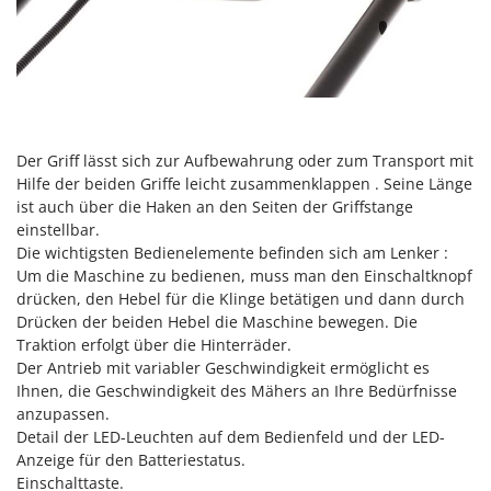
Spiralmac
Spring Protezione
Spyro
Stanley
Stiga
Der Griff lässt sich zur Aufbewahrung oder zum Transport mit
Stocker
Hilfe der beiden Griffe leicht zusammenklappen . Seine Länge
ist auch über die Haken an den Seiten der Griffstange
Sunseeker
einstellbar.
Die wichtigsten Bedienelemente befinden sich am Lenker :
T
Tecla
Um die Maschine zu bedienen, muss man den Einschaltknopf
drücken, den Hebel für die Klinge betätigen und dann durch
TecnoGen
Drücken der beiden Hebel die Maschine bewegen. Die
Tellarini Pompe
Traktion erfolgt über die Hinterräder.
Der Antrieb mit variabler Geschwindigkeit ermöglicht es
Telwin
Ihnen, die Geschwindigkeit des Mähers an Ihre Bedürfnisse
Tenco
anzupassen.
Detail der LED-Leuchten auf dem Bedienfeld und der LED-
Tineco
Anzeige für den Batteriestatus.
Titania
Einschalttaste.