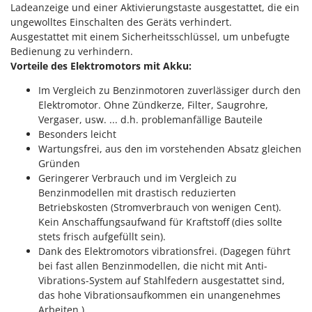
Sprühgeräte für Pflanzenbehandlung
Ladeanzeige und einer Aktivierungstaste ausgestattet, die ein
Infaco
ungewolltes Einschalten des Geräts verhindert.
Stäubegeräte für Traktor
Intec
Ausgestattet mit einem Sicherheitsschlüssel, um unbefugte
Staubsauger - Elektrobesen
Bedienung zu verhindern.
Intex
Vorteile des Elektromotors mit Akku:
Iseki
T
Teppichreiniger und Teppichbodenreiniger
Im Vergleich zu Benzinmotoren zuverlässiger durch den
Italyco
Thermische und mechanische Unkrautbrenner
Elektromotor. Ohne Zündkerze, Filter, Saugrohre,
ITM
Vergaser, usw. ... d.h. problemanfällige Bauteile
Tomatenpressen
Besonders leicht
J
Tragbare Powerstationen
Wartungsfrei, aus den im vorstehenden Absatz gleichen
JOLLY ITALIA
Gründen
Traktor-Heckenscheren mit Ausleger
Geringerer Verbrauch und im Vergleich zu
K
Benzinmodellen mit drastisch reduzierten
KAAZ
U
Betriebskosten (Stromverbrauch von wenigen Cent).
Umfüllpumpen
Karcher
Kein Anschaffungsaufwand für Kraftstoff (dies sollte
Umkehrfräsen
stets frisch aufgefüllt sein).
Kasco
Dank des Elektromotors vibrationsfrei. (Dagegen führt
Kemper
V
bei fast allen Benzinmodellen, die nicht mit Anti-
Vakuumiergeräte
Kenwood
Vibrations-System auf Stahlfedern ausgestattet sind,
Vertikutierer
das hohe Vibrationsaufkommen ein unangenehmes
Keter
Arbeiten.)