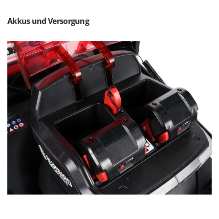
Tornado
Tre Spade
Akkus und Versorgung
Trev - Abrek - TecnoVIR
Trotec
Troy-Bilt
U
Udor
Unger
V
Verdemax
Vesco
Volpi
W
Waldner
Weber