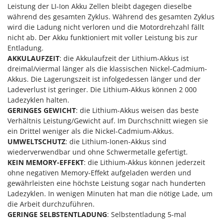
Leistung der LI-Ion Akku Zellen bleibt dagegen dieselbe
während des gesamten Zyklus. Während des gesamten Zyklus
wird die Ladung nicht verloren und die Motordrehzahl fällt
nicht ab. Der Akku funktioniert mit voller Leistung bis zur
Entladung.
AKKULAUFZEIT
: die Akkulaufzeit der Lithium-Akkus ist
dreimal/viermal länger als die klassischen Nickel-Cadmium-
Akkus. Die Lagerungszeit ist infolgedessen länger und der
Ladeverlust ist geringer. Die Lithium-Akkus können 2 000
Ladezyklen halten.
GERINGES GEWICHT
: die Lithium-Akkus weisen das beste
Verhältnis Leistung/Gewicht auf. Im Durchschnitt wiegen sie
ein Drittel weniger als die Nickel-Cadmium-Akkus.
UMWELTSCHUTZ
: die Lithium-Ionen-Akkus sind
wiederverwendbar und ohne Schwermetalle gefertigt.
KEIN MEMORY-EFFEKT
: die Lithium-Akkus können jederzeit
ohne negativen Memory-Effekt aufgeladen werden und
gewährleisten eine höchste Leistung sogar nach hunderten
Ladezyklen. In wenigen Minuten hat man die nötige Lade, um
die Arbeit durchzuführen.
GERINGE SELBSTENTLADUNG
: Selbstentladung 5-mal