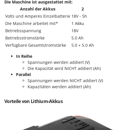
WIDU
Die Maschine ist ausgestattet mit:
Anzahl der Akkus
2
Wiper EcoRobot
Volts und Amperes Einzelbatterie
18V - 5h
Wolf Garten
Die Maschine arbeitet mit*
1 Akku
Wortex
Betriebsspannung
18V
Worx
Betriebsstromstärke
5.0 Ah
Verfügbare Gesamtstromstärke
5.0 + 5.0 Ah
Y
Yard Force
In Reihe
Spannungen werden addiert (V)
Z
Die Kapazität wird NICHT addiert (Ah)
Zanon
Parallel
Zephir
Spannungen werden NICHT addiert (V)
Kapazitäten werden addiert (Ah)
ZGrills
Zodiac
Vorteile von Lithium-Akkus
Zomax