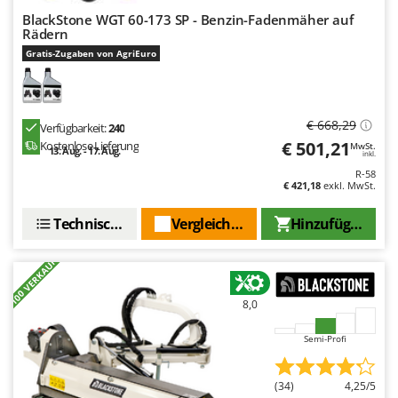
BlackStone WGT 60-173 SP - Benzin-Fadenmäher auf
Rädern
Gratis-Zugaben von AgriEuro
€ 668,29
Verfügbarkeit:
240
€ 501,21
Kostenlose Lieferung
MwSt.
13. Aug. - 17. Aug.
inkl.
R-58
€ 421,18
exkl. MwSt.
Technische Daten
Vergleichen Sie
Hinzufügen
+100 VERKAUFT
8,0
Semi-Profi
(34)
4,25/5