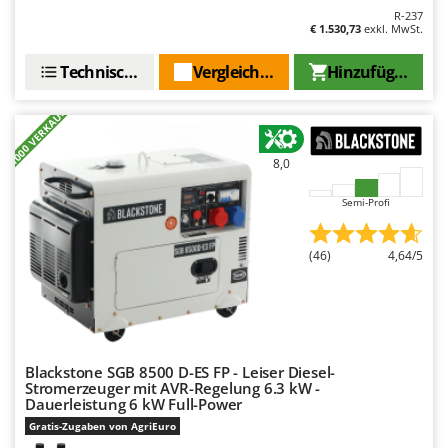
R-237
€ 1.530,73
exkl. MwSt.
Technische Daten
Vergleichen Sie
Hinzufügen
+1000 VERKAUFT
8,0
Semi-Profi
(46)
4,64/5
Blackstone SGB 8500 D-ES FP - Leiser Diesel-
Stromerzeuger mit AVR-Regelung 6.3 kW -
Dauerleistung 6 kW Full-Power
Gratis-Zugaben von AgriEuro