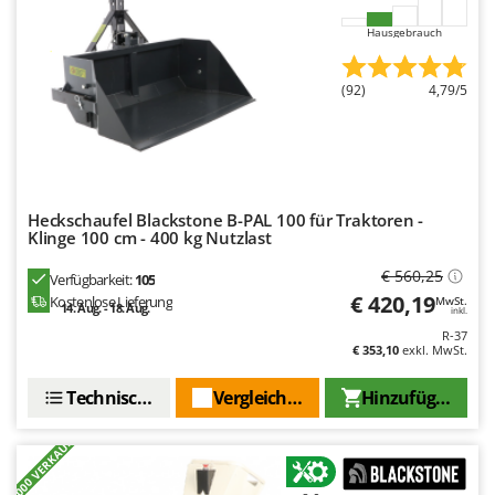
Hausgebrauch
(92)
4,79/5
Heckschaufel Blackstone B-PAL 100 für Traktoren -
Klinge 100 cm - 400 kg Nutzlast
€ 560,25
Verfügbarkeit:
105
€ 420,19
Kostenlose Lieferung
MwSt.
14. Aug. - 18. Aug.
inkl.
R-37
€ 353,10
exkl. MwSt.
Technische Daten
Vergleichen Sie
Hinzufügen
+1000 VERKAUFT