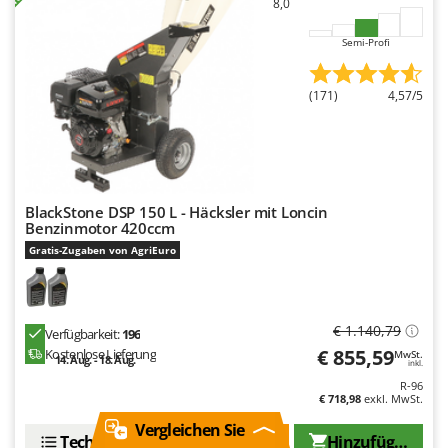
8,0
Semi-Profi
(171)
4,57/5
BlackStone DSP 150 L - Häcksler mit Loncin
Benzinmotor 420ccm
Gratis-Zugaben von AgriEuro
€ 1.140,79
Verfügbarkeit:
196
€ 855,59
Kostenlose Lieferung
MwSt.
14. Aug. - 18. Aug.
inkl.
R-96
€ 718,98
exkl. MwSt.
Vergleichen Sie
Technische Daten
Vergleichen Sie
Hinzufügen