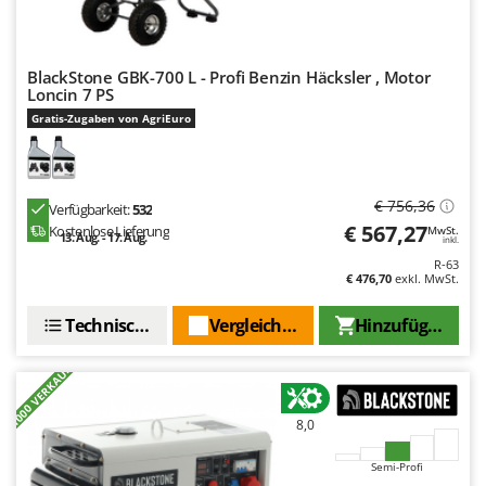
BlackStone GBK-700 L - Profi Benzin Häcksler , Motor
Loncin 7 PS
Gratis-Zugaben von AgriEuro
€ 756,36
Verfügbarkeit:
532
€ 567,27
Kostenlose Lieferung
MwSt.
13. Aug. - 17. Aug.
inkl.
R-63
€ 476,70
exkl. MwSt.
Technische Daten
Vergleichen Sie
Hinzufügen
+1000 VERKAUFT
8,0
Semi-Profi