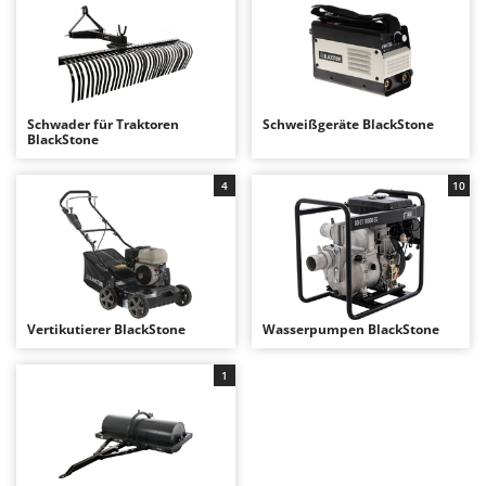
Forest Master
P
Palettengabeln für Traktoren
Francini
Pelletpressen
G
Pflüge für Traktor
G3 Ferrari
Schwader für Traktoren
Schweißgeräte BlackStone
Planierschilder für Traktoren
BlackStone
Gardena
Plasmaschneider
Garofalo
4
10
Poolroboter
GeoTech
Pools
GeoTech Pro
Poolstaubsauger
Gierre
Ginko - MGM
R
Rasenmäher
Vertikutierer BlackStone
Wasserpumpen BlackStone
Gipeco
Rasensodenschneider
Girmi
1
Rasentraktoren Aufsitzmäher
Goodyear
Rasentrimmer - Kantenschneider
GRAEF
Rasentrimmer - Motorsensen - Freischneider
Gre