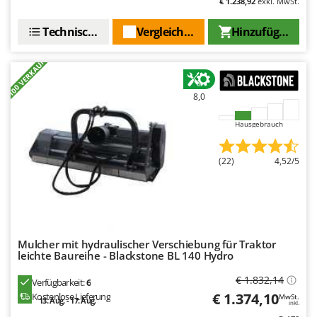
€ 1.238,92
exkl. MwSt.
Technische Daten
Vergleichen Sie
Hinzufügen
+100 VERKAUFT
8,0
Hausgebrauch
(22)
4,52/5
Mulcher mit hydraulischer Verschiebung für Traktor
leichte Baureihe - Blackstone BL 140 Hydro
€ 1.832,14
Verfügbarkeit:
6
€ 1.374,10
Kostenlose Lieferung
MwSt.
13. Aug. - 17. Aug.
inkl.