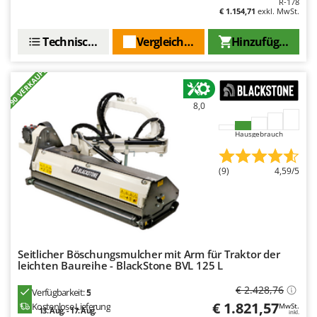
R-178
€ 1.154,71
exkl. MwSt.
Technische Daten
Vergleichen Sie
Hinzufügen
+90 VERKAUFT
8,0
Hausgebrauch
(9)
4,59/5
Seitlicher Böschungsmulcher mit Arm für Traktor der
leichten Baureihe - BlackStone BVL 125 L
€ 2.428,76
Verfügbarkeit:
5
€ 1.821,57
Kostenlose Lieferung
MwSt.
13. Aug. - 17. Aug.
inkl.