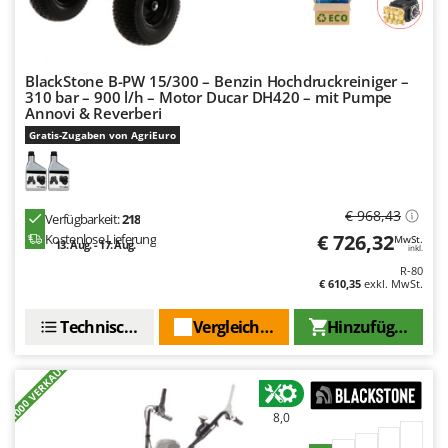
Mowox
MTD
BlackStone B-PW 15/300 – Benzin Hochdruckreiniger –
N
310 bar – 900 l/h – Motor Ducar DH420 – mit Pumpe
New O.M.R.A.
Annovi & Reverberi
Nilfisk
Gratis-Zugaben von AgriEuro
Ninja
Novatec
€ 968,43
Verfügbarkeit:
218
Novital
€ 726,32
Kostenlose Lieferung
MwSt.
13. Aug. - 17. Aug.
NuAir
inkl.
R-80
NuovaFac
€ 610,35
exkl. MwSt.
O
Technische Daten
Vergleichen Sie
Hinzufügen
Officine Savioli
+1000 VERKAUFT
Oliviero
Olix
8,0
OMA