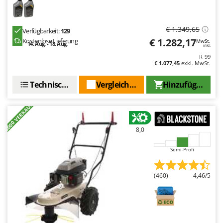
€ 1.349,65
Verfügbarkeit:
129
€ 1.282,17
Kostenlose Lieferung
MwSt.
14. Aug. - 18. Aug.
inkl.
R-99
€ 1.077,45
exkl. MwSt.
Technische Daten
Vergleichen Sie
Hinzufügen
+3000 VERKAUFT
8,0
Semi-Profi
(460)
4,46/5