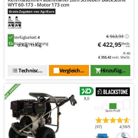
Makita
WYT 60-173 - Motor 173 ccm
Gratis-Zugaben von AgriEuro
MAMMAMIA
Marcato
Marina Systems
€ 563,93
Verfügbarkeit:
4
Master
€ 422,95
Kostenlose Lieferung
MwSt.
13. Aug. - 17. Aug.
inkl.
Mastercook
R-46
€ 355,42
exkl. MwSt.
McCulloch
MCH
Technische Daten
Vergleichen Sie
Hinzufügen
Michelin
+1000 VERKAUFT
Mille
Minox
8,0
Mockmill
Semi-Profi
More than chef
MOSA
(97)
4,59/5
MOVA