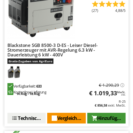
(27)
4,88/5
Blackstone SGB 8500-3 D-ES - Leiser Diesel-
Stromerzeuger mit AVR-Regelung 6.3 kW -
Dauerleistung 6 kW - 400V
Gratis-Zugaben von AgriEuro
€ 1.290,29
Verfügbarkeit:
633
€ 1.019,33
Kostenlose Lieferung
MwSt.
14. Aug. - 18. Aug.
inkl.
R-25
€ 856,58
exkl. MwSt.
Technische Daten
Vergleichen Sie
Hinzufügen