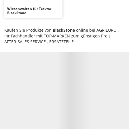
Reinigungsmaschinen für Fassaden, Fenster und PV-Anlagen
GreenBay
Wiesenwalzen für Traktor
Rührtöpfe mit Elektrischem Rührwerk
BlackStone
Greenworks
Rupfmaschinen
GRIFO
Kaufen Sie Produkte von
BlackStone
online bei AGRIEURO ,
S
GVS
Sämaschinen und Düngerstreuer
Ihr Fachhändler mit TOP-MARKEN zum günstigen Preis ,
GYS
AFTER-SALES SERVICE , ERSATZTEILE
Scheibenpflüge
H
Schneefräsen
Hailo
Schneeräumer
Helvi
Schrotmühlen - elektrisch
Henx
Schwader für Traktoren
HiKOKI
Schweißgeräte
Honda
Seilwinden - Motorseilwinden
I
Sichelmähwerke für Traktoren
Idromatic
Sichelmulcher für Traktoren
Il-Tec
Sortierer für Oliven
Imperia