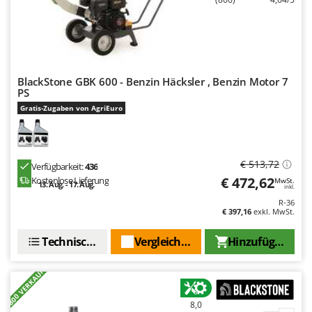
BlackStone GBK 600 - Benzin Häcksler , Benzin Motor 7
PS
Gratis-Zugaben von AgriEuro
€ 513,72
Verfügbarkeit:
436
€ 472,62
Kostenlose Lieferung
MwSt.
13. Aug. - 17. Aug.
inkl.
R-36
€ 397,16
exkl. MwSt.
Technische Daten
Vergleichen Sie
Hinzufügen
+800 VERKAUFT
8,0