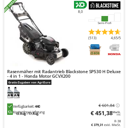
+4000 VERKAUFT
8,0
Semi-Profi
(513)
4,65/5
Rasenmäher mit Radantrieb Blackstone SP530 H Deluxe
- 4 in 1 - Honda Motor GCVX200
Gratis-Zugaben von AgriEuro
€ 601,84
Verfügbarkeit:
440
€ 451,38
Kostenlose Lieferung
MwSt.
13. Aug. - 17. Aug.
inkl.
R-38
€ 379,31
exkl. MwSt.