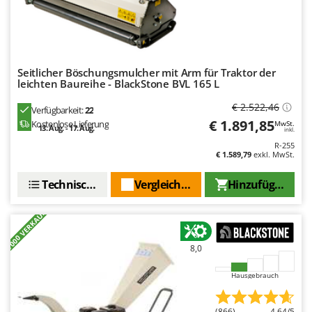
Seitlicher Böschungsmulcher mit Arm für Traktor der
leichten Baureihe - BlackStone BVL 165 L
€ 2.522,46
Verfügbarkeit:
22
€ 1.891,85
Kostenlose Lieferung
MwSt.
13. Aug. - 17. Aug.
inkl.
R-255
€ 1.589,79
exkl. MwSt.
Technische Daten
Vergleichen Sie
Hinzufügen
+7000 VERKAUFT
8,0
Hausgebrauch
(866)
4,64/5