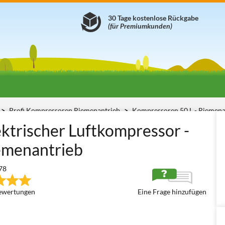
30 Tage kostenlose Rückgabe
(für Premiumkunden)
Profi Kompressoren Riemenantrieb
Kompressoren 50 L - Riemen
ktrischer Luftkompressor -
iemenantrieb
78
ewertungen
Eine Frage hinzufügen