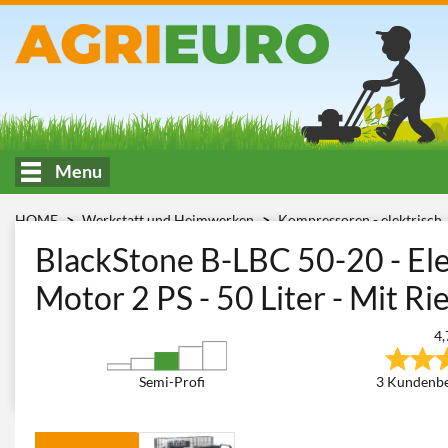
Menu
HOME
Werkstatt und Heimwerken
Kompressoren - elektrisch
BlackStone B-LBC 50-20
BlackStone B-LBC 50-20 - Ele
Motor 2 PS - 50 Liter - Mit R
4,
Semi-Profi
3 Kundenb