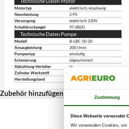
Technische Daten Motor
Motortyp
elektrisch, einphasig
Nennleistung
2 PS
Versorgung
elektrisch 230V
Schalldruckpegel
97 dB(A)
Technische Daten Pumpe
Modell
B-LBC 50-20
Ansaugleistung
200 l/min
Pumpentyp
einstufig
Schmierung
ölgeschmiert
Abkühlung-Verteiler
ja
Zylinder Werkstoff
Gusseisen
Herstellungsland
CHN
Zubehör hinzufügen und Rabatt erhalten
Zustimmung
Diese Webseite verwendet 
Wir verwenden Cookies, um I