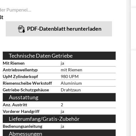
Befestigung der Pumpeneinheit
ßt
PDF-Datenblatt herunterladen
Technische Daten Getriebe
Mit Riemen
ja
Antriebswellentyp
mit Riemen
UpM Zylinderkopf
980 UPM
Riemenscheibe Werkstoff
Aluminium
Getriebe-Schutzgehäuse
Drahtzaun
Ausstattung
Anz. Austritt
2
Vorderer Handgriff
ja
Lieferumfang/Gratis-Zubehör
Bedienungsanleitung
ja
Abmessungen