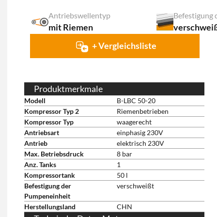
Antriebswellentyp
mit Riemen
verschwei
+ Vergleichsliste
Produktmerkmale
Modell
B-LBC 50-20
Kompressor Typ 2
Riemenbetrieben
Kompressor Typ
waagerecht
Antriebsart
einphasig 230V
Antrieb
elektrisch 230V
Max. Betriebsdruck
8 bar
Anz. Tanks
1
Kompressortank
50 l
Befestigung der
verschweißt
Pumpeneinheit
Herstellungsland
CHN