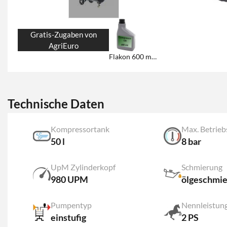
Gratis-Zugaben von
AgriEuro
Flakon 600 ml Profi Öl “COMPRIX”
Technische Daten
Kompressortank
Max. Betrieb
50 l
8 bar
UpM Zylinderkopf
Schmierung
980 UPM
ölgeschmie
Pumpentyp
Nennleistun
einstufig
2 PS