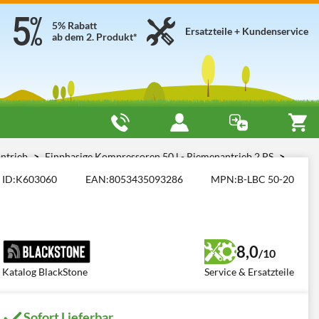
5% Rabatt
Ersatzteile + Kundenservice
ab dem 2. Produkt*
antrieb
Einphasige Kompressoren 50 l - Riemenantrieb 2 PS
ID:
K603060
EAN:
8053435093286
MPN:
B-LBC 50-20
8,0
/10
Katalog BlackStone
Service & Ersatzteile
Sofort Lieferbar