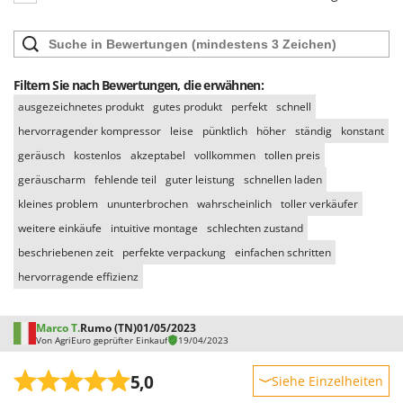
WIDU
Wiper EcoRobot
Wolf Garten
Filtern Sie nach Bewertungen, die erwähnen:
Wortex
ausgezeichnetes produkt
gutes produkt
perfekt
schnell
Worx
hervorragender kompressor
leise
pünktlich
höher
ständig
konstant
Y
geräusch
kostenlos
akzeptabel
vollkommen
tollen preis
Yard Force
geräuscharm
fehlende teil
guter leistung
schnellen laden
kleines problem
ununterbrochen
wahrscheinlich
toller verkäufer
Z
Zanon
weitere einkäufe
intuitive montage
schlechten zustand
Zephir
beschriebenen zeit
perfekte verpackung
einfachen schritten
ZGrills
hervorragende effizienz
Zodiac
Zomax
Marco T.
Rumo (TN)
01/05/2023
Von AgriEuro geprüfter Einkauf
19/04/2023
5,0
Siehe Einzelheiten