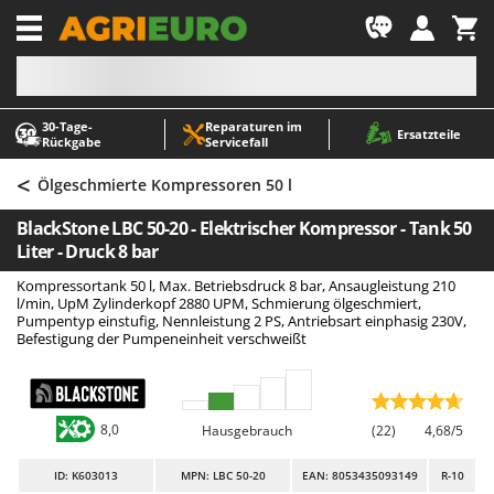
-1
30‑Tage-
Reparaturen im
A
A
Ersatzteile
Rückgabe
Servicefall
Abbeermaschinen - Traubenmühlen
ABAC
<
Abfüllgeräte
AgriEuro Premium
Ölgeschmierte Kompressoren 50 l
Akku Gartenscheren
AgriEuro TOP-LINE
BlackStone LBC 50-20 - Elektrischer Kompressor - Tank 50
Akku Gras- und Strauchscheren
AGT
Liter - Druck 8 bar
Akku-Stichsägen
Aima
Kompressortank 50 l, Max. Betriebsdruck 8 bar, Ansaugleistung 210
l/min, UpM Zylinderkopf 2880 UPM, Schmierung ölgeschmiert,
Allzwecktransporter - Motorschubkarren
Airmec
Pumpentyp einstufig, Nennleistung 2 PS, Antriebsart einphasig 230V,
Befestigung der Pumpeneinheit verschweißt
Alu-Teleskopleitern
AL-KO
Anbaubagger Heckbagger für Traktoren
ALA 2000
Arbeitsschutzkleidung
Alce
8,0
Hausgebrauch
(22)
4,68/5
Aschesauger
Alpina
Astkettensägen - Hochentaster
Ama
ID
: K603013
MPN: LBC 50-20
EAN: 8053435093149
R-10