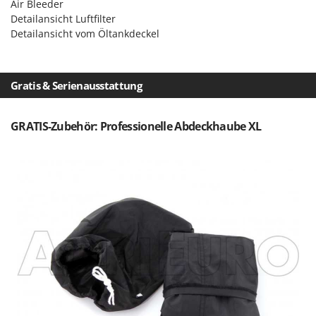
Vogelscheuchen - Vogelabwehr
Air Bleeder
KitchenAid
Detailansicht Luftfilter
W
Komo
Detailansicht vom Öltankdeckel
Wasserpumpen
L
Wasserpumpen für Traktoren
Laica
Wein- und Obstpressen
Gratis & Serienausstattung
Lampacrescia - MGM
Wein- und Ölschichtenfilter
Landxcape
Weitere Produkte
GRATIS-Zubehör: Professionelle Abdeckhaube XL
LAR Casalinghi
Wiesenwalzen für Traktor
Lavor
Wippsägen
Linea VZ
Wurstfüller
Lisam
Z
Lotusgrill
Zerstäuber
M
Zinkeneggen
M.A.I.BO.
Zubehör für Rasentraktoren
Macom
Macte Ovens