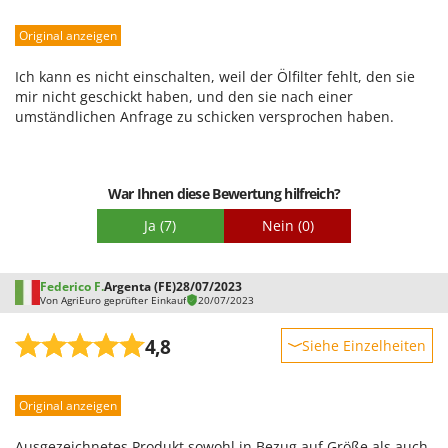
Robustheit
Original anzeigen
Leistung
Benutzerfreundlichkeit
Ich kann es nicht einschalten, weil der Ölfilter fehlt, den sie
Qualität / Preis
mir nicht geschickt haben, und den sie nach einer
umständlichen Anfrage zu schicken versprochen haben.
Schwierigkeitsgrad Zusammenbau
Verpackung
War Ihnen diese Bewertung hilfreich?
Ja
(7)
Nein
(0)
Federico F.
Argenta (FE)
28/07/2023
Von AgriEuro geprüfter Einkauf
20/07/2023
4,8
Siehe Einzelheiten
Robustheit
Original anzeigen
Leistung
Benutzerfreundlichkeit
Ausgezeichnetes Produkt sowohl in Bezug auf Größe als auch