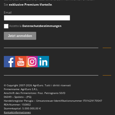
Sie
exklusive Premium-Vorteile
.
Email
Es ist ein Fehler aufgetreten
Accetto la
Datenschutzbestimmungen
© Copyright 2007-2026 AgriEuro. Tutti i diritti riservati
Firmenname: AgriEuro S.R.L.
Anschrift des Firmensitzes: Fraz. Petrognano 50/D
06049 – Spoleto – (PG)
Handelsregister Perugia – Umsatzsteuer-Identifikationsnummer IT01629170547
REA-Nummer: 150802
Stammkapital: 5.000.000,00 €
Kontaktinformationen