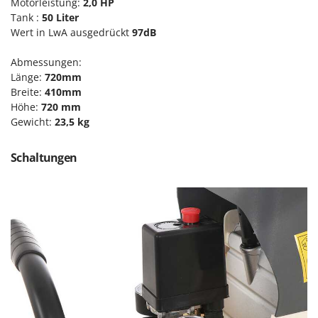
Motorleistung:
2,0 HP
Forest Master
P
Tank :
50 Liter
Palettengabeln für Traktoren
Wert in LwA ausgedrückt
97dB
Francini
Pelletpressen
Abmessungen:
G
Pflüge für Traktor
G3 Ferrari
Länge:
720mm
Planierschilder für Traktoren
Breite:
410mm
Gardena
Höhe:
720 mm
Plasmaschneider
Garofalo
Gewicht:
23,5 kg
Poolroboter
GeoTech
Pools
Schaltungen
GeoTech Pro
Poolstaubsauger
Gierre
Ginko - MGM
R
Rasenmäher
Gipeco
Rasensodenschneider
Girmi
Rasentraktoren Aufsitzmäher
Goodyear
Rasentrimmer - Kantenschneider
GRAEF
Rasentrimmer - Motorsensen - Freischneider
Gre