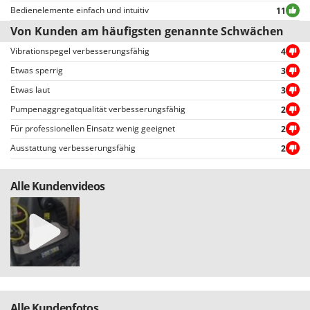
Spiralmac
Bedienelemente einfach und intuitiv
11
Spring Protezione
Von Kunden am häufigsten genannte Schwächen
Spyro
Vibrationspegel verbesserungsfähig
4
Stanley
Etwas sperrig
3
Stiga
Etwas laut
3
Pumpenaggregatqualität verbesserungsfähig
2
Stocker
Für professionellen Einsatz wenig geeignet
2
Sunseeker
Ausstattung verbesserungsfähig
2
T
Tecla
Alle Kundenvideos
TecnoGen
Tellarini Pompe
Telwin
Tenco
Tineco
Titania
Alle Kundenfotos