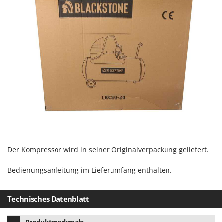
Mowox
MTD
N
New O.M.R.A.
Nilfisk
Ninja
Novatec
Novital
NuAir
NuovaFac
Der Kompressor wird in seiner Originalverpackung geliefert.
O
Officine Savioli
Bedienungsanleitung im Lieferumfang enthalten.
Oliviero
Olix
Technisches Datenblatt
OMA
Produktmerkmale