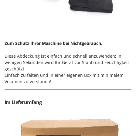
Makita
MAMMAMIA
Marcato
Marina Systems
Master
Zum Schutz Ihrer Maschine bei Nichtgebrauch.
Mastercook
Diese Abdeckung ist einfach und schnell anzuwenden; in
McCulloch
wenigen Sekunden wird Ihr Gerät vor Staub und Feuchtigkeit
MCH
geschützt.
Einfach zu falten und in einer eigenen Box mit minimalem
Michelin
Volumen zu verstauen!
Mille
Minox
Im Lieferumfang
Mockmill
More than chef
MOSA
MOVA