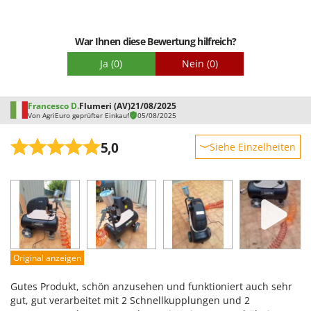
War Ihnen diese Bewertung hilfreich?
Ja
(0)
Nein
(0)
Francesco D.
Flumeri (AV)
21/08/2025
Von AgriEuro geprüfter Einkauf
05/08/2025
5,0
Siehe Einzelheiten
Robustheit
Leistung
Benutzerfreundlichkeit
Qualität / Preis
Schwierigkeitsgrad Zusammenbau
Original anzeigen
Verpackung
Gutes Produkt, schön anzusehen und funktioniert auch sehr
gut, gut verarbeitet mit 2 Schnellkupplungen und 2