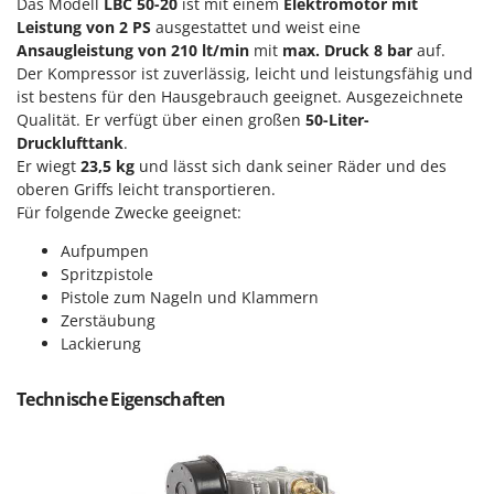
Das Modell
LBC 50-20
ist mit einem
Elektromotor mit
Klimaanlagen – Klimageräte
Leistung von 2 PS
ausgestattet und weist eine
E
Knetmaschinen
Echo
Ansaugleistung von 210 lt/min
mit
max. Druck 8 bar
auf.
Der Kompressor ist zuverlässig, leicht und leistungsfähig und
Knochensägen
EcoFlow
ist bestens für den Hausgebrauch geeignet. Ausgezeichnete
Kompressoren - elektrisch
Edilmark
Qualität. Er verfügt über einen großen
50-Liter-
Kompressoren für Ernte und Baumschnitt
Drucklufttank
.
Effeuno
Er wiegt
23,5 kg
und lässt sich dank seiner Räder und des
Kreiseleggen
Einhell
oberen Griffs leicht transportieren.
Küchenreiben - elektrisch
Für folgende Zwecke geeignet:
Elegen
Kükenaufzuchtboxen
Energy Gruppi
Aufpumpen
Spritzpistole
Enotecnica Pillan
L
Pistole zum Nageln und Klammern
Laderampe aus Aluminium
Eschenfelder
Zerstäubung
Laubsauger - Laubbläser
Lackierung
EuroMech
Laubsauger auf Rädern
Eurosystems
Technische Eigenschaften
Luftentfeuchter
F
Luftkühler
FAC
Fama Industrie