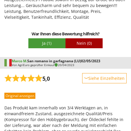
Qualität / Preis
Leistung... Geräuscharm und sehr bequem zu bewegen!!!
Leistung, Benutzerfreundlichkeit, Montage, Preis,
Schwierigkeitsgrad Zusammenbau
Vielseitigkeit, Tankinhalt, Effizienz, Qualität
Verpackung
War Ihnen diese Bewertung hilfreich?
Ja
(1)
Nein
(0)
Marco M.
San romano in garfagnana (LU)
02/05/2023
Von AgriEuro geprüfter Einkauf
20/04/2023
5,0
Siehe Einzelheiten
Robustheit
Original anzeigen
Leistung
Benutzerfreundlichkeit
Das Produkt kam innerhalb von 3/4 Werktagen an, in
Qualität / Preis
einwandfreiem Zustand, ausgezeichnete Qualität/Preis
(Kompressor für den Hobbygebrauch), der Öldeckel fehlte in
Schwierigkeitsgrad Zusammenbau
der Lieferung, war aber nach der Meldung mit einfachen
Verpackung