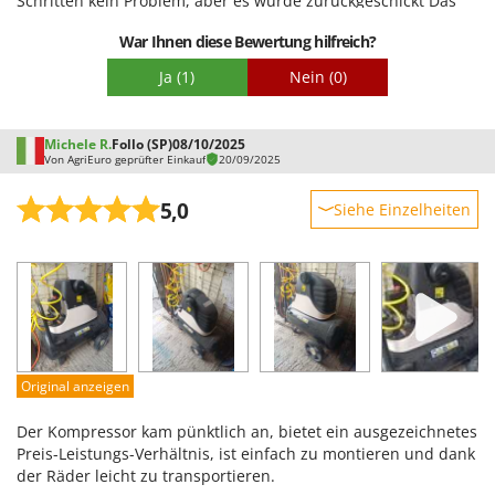
Schritten kein Problem, aber es wurde zurückgeschickt Das
fehlende Teil gibt es kostenlos. Ich bin mehr als zufrieden.
War Ihnen diese Bewertung hilfreich?
Ja
(1)
Nein
(0)
Michele R.
Follo (SP)
08/10/2025
Von AgriEuro geprüfter Einkauf
20/09/2025
5,0
Siehe Einzelheiten
Robustheit
Leistung
Benutzerfreundlichkeit
Qualität / Preis
Schwierigkeitsgrad Zusammenbau
Original anzeigen
Verpackung
Der Kompressor kam pünktlich an, bietet ein ausgezeichnetes
Preis-Leistungs-Verhältnis, ist einfach zu montieren und dank
der Räder leicht zu transportieren.