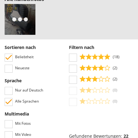
Tornado
Tre Spade
Trev - Abrek - TecnoVIR
Trotec
Troy-Bilt
Sortieren nach
Filtern nach
U
Beliebtheit
(18)
Udor
Unger
Neueste
(2)
(2)
Sprache
V
Verdemax
Nur auf Deutsch
(0)
Vesco
Alle Sprachen
(0)
Volpi
Multimedia
W
Waldner
Mit Fotos
Weber
Mit Video
Gefundene Bewertungen:
22