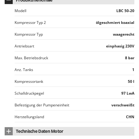
Omas
Modell
LBC 50-20
Ompagrill
Ooni
Kompressor Typ 2
ölgeschmiert koaxial
Oriental Koshin
Kompressor Typ
waagerecht
Outdoorchef
Antriebsart
einphasig 230V
P
Max. Betriebsdruck
8 bar
Palazzetti
Palumbo Pavi
Anz. Tanks
1
Partisani
Kompressortank
50 l
Paterlini
Schalldruckpegel
97 LwA
Philips
Pramac
Befestigung der Pumpeneinheit
verschweißt
Prismafood
Herstellungsland
CHN
R
Technische Daten Motor
R.G.V.