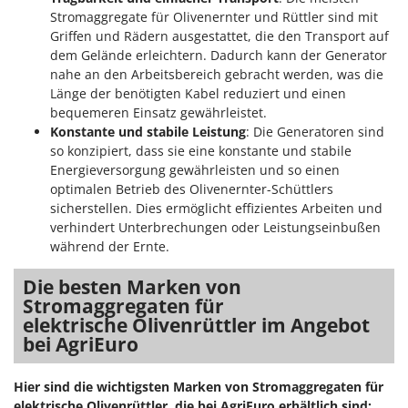
Mowox
Stromaggregate für Olivenernter und Rüttler sind mit
Griffen und Rädern ausgestattet, die den Transport auf
MTD
dem Gelände erleichtern. Dadurch kann der Generator
nahe an den Arbeitsbereich gebracht werden, was die
N
New O.M.R.A.
Länge der benötigten Kabel reduziert und einen
bequemeren Einsatz gewährleistet.
Nilfisk
Konstante und stabile Leistung
: Die Generatoren sind
Ninja
so konzipiert, dass sie eine konstante und stabile
Energieversorgung gewährleisten und so einen
Novatec
optimalen Betrieb des Olivenernter-Schüttlers
Novital
sicherstellen. Dies ermöglicht effizientes Arbeiten und
verhindert Unterbrechungen oder Leistungseinbußen
NuAir
während der Ernte.
NuovaFac
Die besten Marken von
O
Stromaggregaten für
Officine Savioli
elektrische
Olivenrüttler
im Angebot
Oliviero
bei AgriEuro
Olix
Hier sind die wichtigsten Marken von Stromaggregaten für
OMA
elektrische
Olivenrüttler
, die bei AgriEuro erhältlich sind: