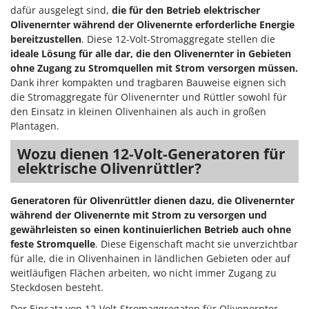
M
Mähroboter
Famag
dafür ausgelegt sind,
die für den Betrieb elektrischer
Olivenernter während der Olivenernte erforderliche Energie
Maisentkörnungsmaschinen
Famur
bereitzustellen
. Diese 12-Volt-Stromaggregate stellen die
Manuelle Heckenscheren
FARMER
ideale Lösung für alle dar, die den Olivenernter in Gebieten
Mehrzweck-Sauggeräte
ohne Zugang zu Stromquellen mit Strom versorgen müssen.
FBC
Dank ihrer kompakten und tragbaren Bauweise eignen sich
Minibacköfen
Ferrari Group
die Stromaggregate für Olivenernter und Rüttler sowohl für
Motorhacken - Gartenfräsen
den Einsatz in kleinen Olivenhainen als auch in großen
Ferroni
Plantagen.
Motorspritzen
Ferrua
Mulcher für Traktor
Wozu dienen 12-Volt-Generatoren für
FIAC
elektrische Olivenrüttler?
FIEM
N
Notstromaggregat
Fimar
Generatoren für Olivenrüttler dienen dazu, die Olivenernter
Nudelmaschinen
während der Olivenernte mit Strom zu versorgen und
FINI
gewährleisten so einen kontinuierlichen Betrieb auch ohne
Fiorentini
O
feste Stromquelle
. Diese Eigenschaft macht sie unverzichtbar
Obstmühlen Obsthäcksler Obstmuser
Fiskars
für alle, die in Olivenhainen in ländlichen Gebieten oder auf
Obstpressen
weitläufigen Flächen arbeiten, wo nicht immer Zugang zu
Flymo
Steckdosen besteht.
Olivenernter und Schüttler
Fontana Forni
Der Einsatz von 12-Volt-Stromaggregaten für Olivenernter