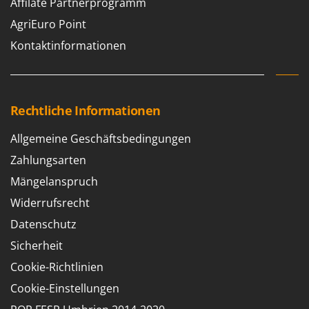
Affilate Partnerprogramm
WIDU
AgriEuro Point
Wiper EcoRobot
Kontaktinformationen
Wolf Garten
Wortex
Worx
Rechtliche Informationen
Y
Yard Force
Allgemeine Geschäftsbedingungen
Z
Zahlungsarten
Zanon
Mängelanspruch
Zephir
Widerrufsrecht
ZGrills
Datenschutz
Zodiac
Sicherheit
Zomax
Cookie-Richtlinien
Cookie-Einstellungen