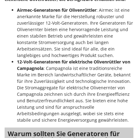
Omas
Airmec-Generatoren für Olivenrüttler
: Airmec ist eine
Ompagrill
anerkannte Marke für die Herstellung robuster und
Ooni
zuverlässiger 12-Volt-Generatoren. Ihre Generatoren für
Olivenernter bieten eine hervorragende Leistung und
Oriental Koshin
einen stabilen Betrieb und gewährleisten eine
Outdoorchef
konstante Stromversorgung auch bei langen
Arbeitseinsätzen. Sie sind ideal für alle, die ein
P
langlebiges und hochwertiges Produkt suchen.
Palazzetti
12-Volt-Generatoren für elektrische Olivenrüttler von
Palumbo Pavi
Campagnola
: Campagnola ist eine traditionsreiche
Marke im Bereich landwirtschaftlicher Geräte, bekannt
Partisani
für ihre Zuverlässigkeit und technologische Innovation.
Paterlini
Die Stromaggregate für elektrische Olivenernter von
Campagnola zeichnen sich durch ihre Energieeffizienz
Philips
und Benutzerfreundlichkeit aus. Sie bieten eine hohe
Pramac
Leistung und sind für anspruchsvolle
Prismafood
Arbeitsbedingungen ausgelegt, wobei sie stets eine
stabile und sichere Energieversorgung gewährleisten.
R
R.G.V.
Warum sollten Sie Generatoren für