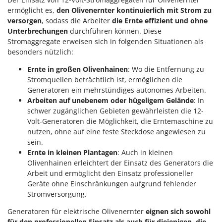
Forest Master
P
ermöglicht es,
den Olivenernter kontinuierlich mit Strom zu
Palettengabeln für Traktoren
versorgen
, sodass die Arbeiter
die Ernte effizient und ohne
Francini
Pelletpressen
Unterbrechungen
durchführen können. Diese
Stromaggregate erweisen sich in folgenden Situationen als
G
Pflüge für Traktor
G3 Ferrari
besonders nützlich:
Planierschilder für Traktoren
Gardena
Ernte in großen Olivenhainen
: Wo die Entfernung zu
Plasmaschneider
Stromquellen beträchtlich ist, ermöglichen die
Garofalo
Generatoren ein mehrstündiges autonomes Arbeiten.
Poolroboter
GeoTech
Arbeiten auf unebenem oder hügeligem Gelände
: In
Pools
schwer zugänglichen Gebieten gewährleisten die 12-
GeoTech Pro
Poolstaubsauger
Volt-Generatoren die Möglichkeit, die Erntemaschine zu
Gierre
nutzen, ohne auf eine feste Steckdose angewiesen zu
Ginko - MGM
R
sein.
Rasenmäher
Ernte in kleinen Plantagen
: Auch in kleinen
Gipeco
Olivenhainen erleichtert der Einsatz des Generators die
Rasensodenschneider
Girmi
Arbeit und ermöglicht den Einsatz professioneller
Rasentraktoren Aufsitzmäher
Geräte ohne Einschränkungen aufgrund fehlender
Goodyear
Rasentrimmer - Kantenschneider
Stromversorgung.
GRAEF
Rasentrimmer - Motorsensen - Freischneider
Generatoren für elektrische Olivenernter
eignen sich sowohl
Gre
für den professionellen Einsatz als auch für diejenigen, die