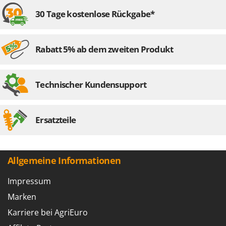
Tornado
30 Tage kostenlose Rückgabe*
Tre Spade
Trev - Abrek - TecnoVIR
Rabatt 5% ab dem zweiten Produkt
Trotec
Troy-Bilt
Technischer Kundensupport
U
Udor
Unger
Ersatzteile
V
Verdemax
Vesco
Allgemeine Informationen
Volpi
Impressum
W
Marken
Waldner
Karriere bei AgriEuro
Weber