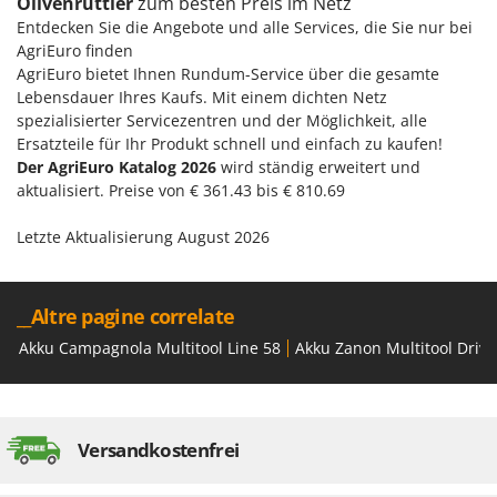
Olivenrüttler
zum besten Preis im Netz
Spiralmac
Entdecken Sie die Angebote und alle Services, die Sie nur bei
Spring Protezione
AgriEuro finden
AgriEuro bietet Ihnen Rundum-Service über die gesamte
Spyro
Lebensdauer Ihres Kaufs. Mit einem dichten Netz
Stanley
spezialisierter Servicezentren und der Möglichkeit, alle
Ersatzteile für Ihr Produkt schnell und einfach zu kaufen!
Stiga
Der AgriEuro Katalog 2026
wird ständig erweitert und
Stocker
aktualisiert. Preise von € 361.43 bis € 810.69
Sunseeker
Letzte Aktualisierung August 2026
T
Tecla
TecnoGen
__Altre pagine correlate
Tellarini Pompe
Akku Campagnola Multitool Line 58
Akku Zanon Multitool Drive
Telwin
Tenco
Tineco
Versandkostenfrei
Titania