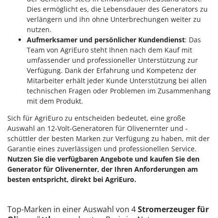
Santos
Dies ermöglicht es, die Lebensdauer des Generators zu
Sbaraglia
verlängern und ihn ohne Unterbrechungen weiter zu
nutzen.
Schnitzer
Aufmerksamer und persönlicher Kundendienst
: Das
Seven Italy
Team von AgriEuro steht Ihnen nach dem Kauf mit
umfassender und professioneller Unterstützung zur
Shark
Verfügung. Dank der Erfahrung und Kompetenz der
Shindaiwa
Mitarbeiter erhält jeder Kunde Unterstützung bei allen
technischen Fragen oder Problemen im Zusammenhang
Silky
mit dem Produkt.
Simatech
Sich für AgriEuro zu entscheiden bedeutet, eine große
Sirman
Auswahl an 12-Volt-Generatoren für Olivenernter und -
Skil
schüttler der besten Marken zur Verfügung zu haben, mit der
Garantie eines zuverlässigen und professionellen Service.
Smartwood
Nutzen Sie die verfügbaren Angebote und kaufen Sie den
Smeg
Generator für Olivenernter, der Ihren Anforderungen am
Snapper
besten entspricht, direkt bei AgriEuro.
Solidur
Spice Electronics
Top-Marken in einer Auswahl von 4
Stromerzeuger für