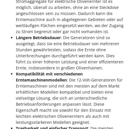
Stromaggregate für elektrische Olivenernter ist es
Makita
möglich, überall zu arbeiten, ohne an eine Steckdose
MAMMAMIA
angeschlossen sein zu müssen. Dadurch kann die
Erntemaschine auch in abgelegenen Gebieten oder auf
Marcato
weitläufigen Flächen eingesetzt werden, wo der Zugang
Marina Systems
zu Strom begrenzt oder gar nicht vorhanden ist.
Master
Längere Betriebsdauer
: Die Generatoren sind so
ausgelegt, dass sie eine Betriebsdauer von mehreren
Mastercook
Stunden gewährleisten, sodass die Ernte ohne
McCulloch
Unterbrechungen durchgeführt werden kann. Dies
führt zu einer höheren Leistung und einer effizienteren
MCH
Ernte, insbesondere in großen Olivenhainen.
Michelin
Kompatibilität mit verschiedenen
Erntemaschinenmodellen
: Die 12-Volt-Generatoren für
Mille
Erntemaschinen sind mit den meisten auf dem Markt
Minox
erhältlichen Modellen kompatibel und bieten eine
Mockmill
vielseitige Lösung, die sich an unterschiedliche
Betriebsanforderungen anpassen lässt. Diese
More than chef
Eigenschaft macht sie sowohl für den Einsatz mit
MOSA
leichten elektrischen Olivenerntern als auch mit
leistungsstärkeren Modellen geeignet.
MOVA
Tragbarkeit und einfacher Transport
: Die meisten