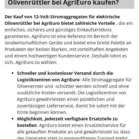
Olivenrüttler bei AgriEuro kaufen?
Rato
Reber
Der Kauf von 12-Volt-Stromaggregaten für elektrische
Redback
Olivenrüttler bei AgriEuro bietet zahlreiche Vorteile
, die ein
einfaches, sicheres und günstiges Einkaufserlebnis
Resto Italia
garantieren. AgriEuro ist eine Referenz im Bereich der
Ribimex
landwirtschaftlichen Geräte und bietet eine breite Palette an
Ripartrak
Produkten der besten Marken, mit vorteilhaften Angeboten
und einem hochwertigen Kundenservice. Deshalb lohnt es
Ritter
sich, AgriEuro zu wählen:
River Systems
Schneller und kostenloser Versand durch die
Robomow
Logistikzentren von AgriEuro
: Alle Stromaggregate für
Olivenernter und -schüttler werden schnell und ohne
Rossofuoco
zusätzliche Kosten versandt. Die Logistikzentren von
Rover Pompe
AgriEuro gewährleisten einen pünktlichen und
Royal Food
zuverlässigen Lieferservice, damit Sie sofort mit der
Ernte beginnen können.
Ryobi
Möglichkeit, jederzeit verfügbare Ersatzteile zu
bestellen
: AgriEuro bietet einen Ersatzteilservice für
S
alle gekauften Produkte an und gewährleistet so, dass
S.T.P.
der Generator stets in einwandfreiem Zustand bleibt.