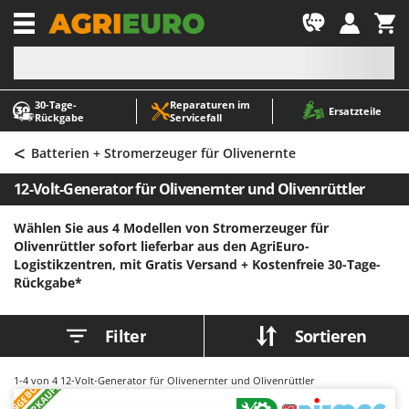
-1
30‑Tage-
Reparaturen im
A
A
Ersatzteile
Rückgabe
Servicefall
Abbeermaschinen - Traubenmühlen
ABAC
<
Abfüllgeräte
AgriEuro Premium
Batterien + Stromerzeuger für Olivenernte
Akku Gartenscheren
AgriEuro TOP-LINE
12-Volt-Generator für Olivenernter und Olivenrüttler
Akku Gras- und Strauchscheren
AGT
Wählen Sie aus 4 Modellen von Stromerzeuger für
Akku-Stichsägen
Aima
Olivenrüttler sofort lieferbar aus den AgriEuro-
Allzwecktransporter - Motorschubkarren
Airmec
Logistikzentren, mit Gratis Versand +
Kostenfreie 30-Tage-
Rückgabe*
Alu-Teleskopleitern
AL-KO
Anbaubagger Heckbagger für Traktoren
ALA 2000
Filter
Sortieren
Arbeitsschutzkleidung
Alce
Aschesauger
Alpina
1-4
von 4 12-Volt-Generator für Olivenernter und Olivenrüttler
ANGEBOT
Astkettensägen - Hochentaster
Ama