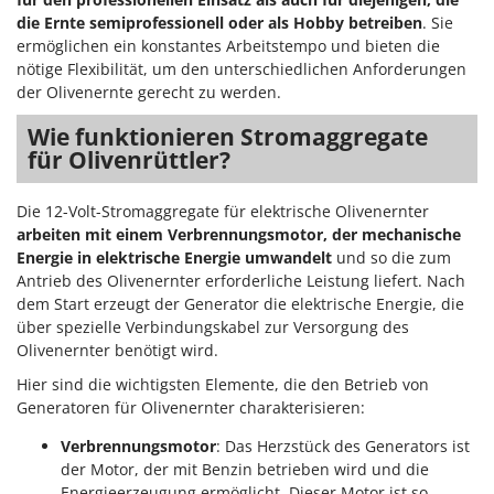
Reinigungsmaschinen für Fassaden, Fenster und PV-Anlagen
GreenBay
die Ernte semiprofessionell oder als Hobby betreiben
. Sie
Rührtöpfe mit Elektrischem Rührwerk
ermöglichen ein konstantes Arbeitstempo und bieten die
Greenworks
Rupfmaschinen
nötige Flexibilität, um den unterschiedlichen Anforderungen
GRIFO
der Olivenernte gerecht zu werden.
S
GVS
Wie funktionieren Stromaggregate
Sämaschinen und Düngerstreuer
GYS
für Olivenrüttler?
Scheibenpflüge
H
Schneefräsen
Die 12-Volt-Stromaggregate für elektrische Olivenernter
Hailo
Schneeräumer
arbeiten mit einem Verbrennungsmotor, der mechanische
Helvi
Energie in elektrische Energie umwandelt
und so die zum
Schrotmühlen - elektrisch
Henx
Antrieb des Olivenernter erforderliche Leistung liefert. Nach
Schwader für Traktoren
dem Start erzeugt der Generator die elektrische Energie, die
HiKOKI
über spezielle Verbindungskabel zur Versorgung des
Schweißgeräte
Honda
Olivenernter benötigt wird.
Seilwinden - Motorseilwinden
Hier sind die wichtigsten Elemente, die den Betrieb von
I
Sichelmähwerke für Traktoren
Generatoren für Olivenernter charakterisieren:
Idromatic
Sichelmulcher für Traktoren
Il-Tec
Verbrennungsmotor
: Das Herzstück des Generators ist
Sortierer für Oliven
der Motor, der mit Benzin betrieben wird und die
Imperia
Energieerzeugung ermöglicht. Dieser Motor ist so