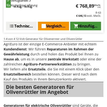
Verfügbarkeit:
7
Klimaanlagen – Klimageräte
€ 768,89
Kostenlose Lieferung
MwSt.
14. Aug. - 18. Aug.
E
inkl.
Knetmaschinen
Echo
R-63
€ 646,13
exkl. MwSt.
Knochensägen
EcoFlow
Kompressoren - elektrisch
Edilmark
Technische Daten
Vergleichen Sie
Hinzufügen
Kompressoren für Ernte und Baumschnitt
Effeuno
Kreiseleggen
Einhell
1-4
von 4 12-Volt-Generator für Olivenernter und Olivenrüttler
AgriEuro ist der einzige E-Commerce-Anbieter mit echtem
Küchenreiben - elektrisch
Elegen
Kundendienst
: Wir führen
Reparaturen im Rahmen der
Kükenaufzuchtboxen
Energy Gruppi
Gewährleistung
durch und holen das Produkt bei Ihnen zu
Hause ab
, um es in unsere
zentrale Werkstatt
oder eine der
Enotecnica Pillan
L
zahlreichen
AgriEuro-Partnerwerkstätten
zu bringen.
Laderampe aus Aluminium
Eschenfelder
Wir liefern alle
Ersatzteile
, die Sie mit einem Klick über den
Laubsauger - Laubbläser
Ersatzteilbereich
bestellen können. Dieser wird nach dem
EuroMech
Kauf des Produkts in Ihrem Benutzerkonto aktiviert.
Laubsauger auf Rädern
Eurosystems
Die besten Generatoren für
Luftentfeuchter
Olivenrüttler im Angebot
F
Luftkühler
FAC
Fama Industrie
Generatoren für elektrische
Olivenrüttler
sind Geräte, die