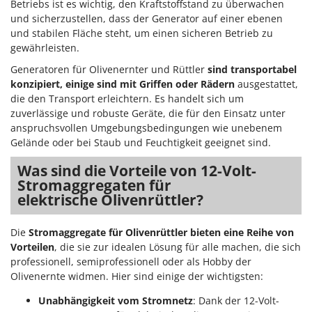
Vogelscheuchen - Vogelabwehr
Betriebs ist es wichtig, den Kraftstoffstand zu überwachen
KitchenAid
und sicherzustellen, dass der Generator auf einer ebenen
W
Komo
und stabilen Fläche steht, um einen sicheren Betrieb zu
Wasserpumpen
gewährleisten.
L
Wasserpumpen für Traktoren
Generatoren für Olivenernter und Rüttler
sind transportabel
Laica
Wein- und Obstpressen
konzipiert, einige sind mit Griffen oder Rädern
ausgestattet,
Lampacrescia - MGM
die den Transport erleichtern. Es handelt sich um
Wein- und Ölschichtenfilter
Landxcape
zuverlässige und robuste Geräte, die für den Einsatz unter
Weitere Produkte
anspruchsvollen Umgebungsbedingungen wie unebenem
LAR Casalinghi
Gelände oder bei Staub und Feuchtigkeit geeignet sind.
Wiesenwalzen für Traktor
Lavor
Wippsägen
Was sind die Vorteile von 12-Volt-
Linea VZ
Stromaggregaten für
Wurstfüller
Lisam
elektrische
Olivenrüttler
?
Z
Lotusgrill
Zerstäuber
Die
Stromaggregate für
Olivenrüttler
bieten eine Reihe von
M
Zinkeneggen
Vorteilen
, die sie zur idealen Lösung für alle machen, die sich
M.A.I.BO.
professionell, semiprofessionell oder als Hobby der
Zubehör für Rasentraktoren
Olivenernte widmen. Hier sind einige der wichtigsten:
Macom
Macte Ovens
Unabhängigkeit vom Stromnetz
: Dank der 12-Volt-