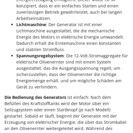
Sprühgeräte für Pflanzenbehandlung
Infaco
konzipiert, dass er ein einfaches Starten und einen
Stäubegeräte für Traktor
zuverlässigen Betrieb gewährleistet, auch bei langen
Intec
Arbeitseinsätzen.
Staubsauger - Elektrobesen
Intex
Lichtmaschine
: Der Generator ist mit einer
Lichtmaschine ausgestattet, die die mechanische
Iseki
T
Teppichreiniger und Teppichbodenreiniger
Energie des Motors in elektrische Energie umwandelt.
Italyco
Dadurch erhält die Erntemaschine einen konstanten
Thermische und mechanische Unkrautbrenner
ITM
und stabilen Stromfluss.
Tomatenpressen
Spannungsregelsystem
: Die 12-Volt-Stromaggregate für
J
elektrische Olivenernter sind mit einem System
Tragbare Powerstationen
JOLLY ITALIA
ausgestattet, das die Ausgangsspannung regelt, um
Traktor-Heckenscheren mit Ausleger
sicherzustellen, dass der Olivenernter die richtige
K
Energiemenge erhält, und um mögliche Schäden am
KAAZ
U
Gerät zu verhindern.
Umfüllpumpen
Karcher
Die Bedienung des Generators
ist einfach: Nach dem
Umkehrfräsen
Kasco
Befüllen des Kraftstofftanks wird der Motor über ein
Seilzugsystem oder einen Startknopf (je nach Modell)
Kemper
V
Vakuumiergeräte
gestartet. Sobald er läuft, beginnt der Generator mit der
Kenwood
Erzeugung von elektrischer Energie, die über das Stromkabel
Vertikutierer
Keter
an den Olivenernter weitergeleitet wird. Während des