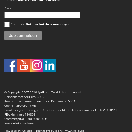
Email
Es ist ein Fehler aufgetreten
Accetto la
Datenschutzbestimmungen
© Copyright 2007-2026 AgriEuro. Tutti i diritti riservati
Firmenname: AgriEuro S.R.L.
Anschrift des Firmensitzes: Fraz. Petrognano 50/D
06049 – Spoleto – (PG)
Handelsregister Perugia – Umsatzsteuer-Identifikationsnummer IT01629170547
REA-Nummer: 150802
Stammkapital: 5.000.000,00 €
Kontaktinformationen
Powered by Kaleido | Digital Productions - www.kalei.do