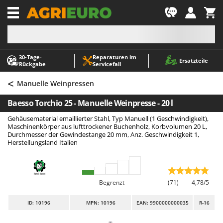
-1
30‑Tage-
Reparaturen im
A
A
Ersatzteile
Rückgabe
Servicefall
Abbeermaschinen - Traubenmühlen
ABAC
<
Abfüllgeräte
AgriEuro Premium
Manuelle Weinpressen
Akku Gartenscheren
AgriEuro TOP-LINE
Baesso Torchio 25 - Manuelle Weinpresse - 20 l
Akku Gras- und Strauchscheren
AGT
Gehäusematerial emaillierter Stahl, Typ Manuell (1 Geschwindigkeit),
Akku-Stichsägen
Aima
Maschinenkörper aus lufttrockener Buchenholz, Korbvolumen 20 L,
Durchmesser der Gewindestange 20 mm, Anz. Geschwindigkeit 1,
Allzwecktransporter - Motorschubkarren
Airmec
Herstellungsland Italien
Alu-Teleskopleitern
AL-KO
Anbaubagger Heckbagger für Traktoren
ALA 2000
Begrenzt
(71)
4,78/5
Arbeitsschutzkleidung
Alce
Aschesauger
Alpina
ID
: 10196
MPN: 10196
EAN: 9900000000035
R-16
Astkettensägen - Hochentaster
Ama