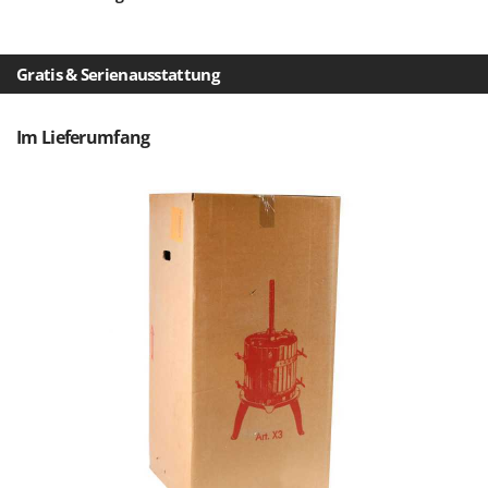
Forest Master
P
Palettengabeln für Traktoren
Francini
Pelletpressen
Gratis & Serienausstattung
G
Pflüge für Traktor
G3 Ferrari
Planierschilder für Traktoren
Im Lieferumfang
Gardena
Plasmaschneider
Garofalo
Poolroboter
GeoTech
Pools
GeoTech Pro
Poolstaubsauger
Gierre
Ginko - MGM
R
Rasenmäher
Gipeco
Rasensodenschneider
Girmi
Rasentraktoren Aufsitzmäher
Goodyear
Rasentrimmer - Kantenschneider
GRAEF
Rasentrimmer - Motorsensen - Freischneider
Gre