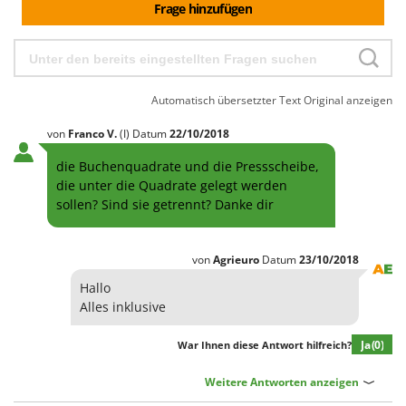
WIDU
Frage hinzufügen
Wiper EcoRobot
Wolf Garten
Wortex
Automatisch übersetzter Text
Original anzeigen
Worx
von
Franco
V.
(I)
Datum
22/10/2018
Y
die Buchenquadrate und die Pressscheibe,
Yard Force
die unter die Quadrate gelegt werden
sollen? Sind sie getrennt? Danke dir
Z
Zanon
Zephir
von
Agrieuro
Datum
23/10/2018
ZGrills
Hallo
Zodiac
Alles inklusive
Zomax
Ja
(0)
War Ihnen diese Antwort hilfreich?
Weitere Antworten anzeigen