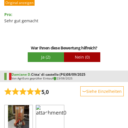
Spiralmac
Original anzeigen
Spring Protezione
Pro:
Spyro
Sehr gut gemacht
Stanley
Stiga
Stocker
War Ihnen diese Bewertung hilfreich?
Sunseeker
Ja
(2)
Nein
(0)
T
Tecla
Damiane D.
Citta' di castello (PG)
08/09/2025
Von AgriEuro geprüfter Einkauf
23/08/2025
TecnoGen
Tellarini Pompe
5,0
Siehe Einzelheiten
Telwin
Robustheit
Tenco
Leistung
Tineco
Benutzerfreundlichkeit
Titania
Qualität / Preis