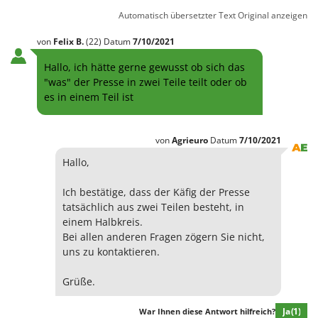
Automatisch übersetzter Text
Original anzeigen
von
Felix
B.
(22)
Datum
7/10/2021
Hallo, ich hätte gerne gewusst ob sich das
"was" der Presse in zwei Teile teilt oder ob
es in einem Teil ist
von
Agrieuro
Datum
7/10/2021
Hallo,
Ich bestätige, dass der Käfig der Presse
tatsächlich aus zwei Teilen besteht, in
einem Halbkreis.
Bei allen anderen Fragen zögern Sie nicht,
uns zu kontaktieren.
Grüße.
Ja
(1)
War Ihnen diese Antwort hilfreich?