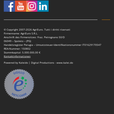
© Copyright 2007-2026 AgriEuro. Tutti i diritti riservati
Firmenname: AgriEuro S.R.L.
Anschrift des Firmensitzes: Fraz. Petrognano 50/D
06049 – Spoleto – (PG)
Handelsregister Perugia – Umsatzsteuer-Identifikationsnummer IT01629170547
REA-Nummer: 150802
Stammkapital: 5.000.000,00 €
Kontaktinformationen
Powered by Kaleido | Digital Productions - www.kalei.do