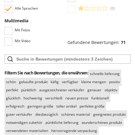
Mowox
Alle Sprachen
(0)
MTD
Multimedia
N
New O.M.R.A.
Mit Fotos
Nilfisk
Mit Video
Gefundene Bewertungen:
71
Ninja
Novatec
Novital
Filtern Sie nach Bewertungen, die erwähnen:
schnelle lieferung
NuAir
schön
gekaufte produkt
käfig
verfügbar
kleine mengen
positiv
NuovaFac
perfekt
pünktlich
ausgezeichneter verkäufer
genauer
objektiv
O
glücklich
hochwertig
verschleiß
neuen presse
funktionell
Officine Savioli
erfolgreich
geringen größe
toller artikel
perfekte größe
Oliviero
guter verkäufer
diesbezüglich
schönes material
geeignetes produkt
Olix
notwendigen zubehör
pünktliche lieferung
wunderschönes produkt
OMA
verwendeten materialien
hervorragende verpackung