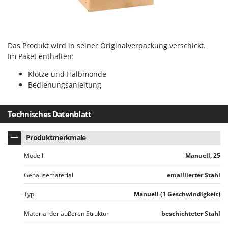
Reinigungsmaschinen für Fassaden, Fenster und PV-Anlagen
GreenBay
Rührtöpfe mit Elektrischem Rührwerk
Greenworks
Rupfmaschinen
GRIFO
Das Produkt wird in seiner Originalverpackung verschickt.
S
GVS
Im Paket enthalten:
Sämaschinen und Düngerstreuer
GYS
Klötze und Halbmonde
Scheibenpflüge
Bedienungsanleitung
H
Schneefräsen
Hailo
Schneeräumer
Technisches Datenblatt
Helvi
Schrotmühlen - elektrisch
Henx
Schwader für Traktoren
Produktmerkmale
HiKOKI
Schweißgeräte
Modell
Manuell, 25
Honda
Seilwinden - Motorseilwinden
Gehäusematerial
emaillierter Stahl
I
Sichelmähwerke für Traktoren
Idromatic
Typ
Manuell (1 Geschwindigkeit)
Sichelmulcher für Traktoren
Il-Tec
Sortierer für Oliven
Material der äußeren Struktur
beschichteter Stahl
Imperia