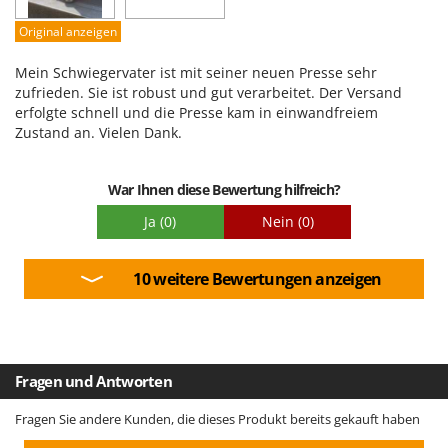
Tornado
Schwierigkeitsgrad Zusammenbau
Original anzeigen
Tre Spade
Verpackung
Trev - Abrek - TecnoVIR
Mein Schwiegervater ist mit seiner neuen Presse sehr
zufrieden. Sie ist robust und gut verarbeitet. Der Versand
Trotec
erfolgte schnell und die Presse kam in einwandfreiem
Troy-Bilt
Zustand an. Vielen Dank.
U
Udor
War Ihnen diese Bewertung hilfreich?
Unger
Ja
(0)
Nein
(0)
V
Verdemax
10 weitere Bewertungen anzeigen
Vesco
Volpi
W
Fragen und Antworten
Waldner
Fragen Sie andere Kunden, die dieses Produkt bereits gekauft haben
Weber