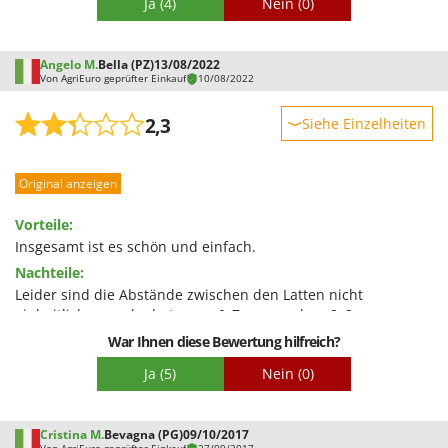
Ja
(4)
Nein
(0)
Rato
Reber
Angelo M.
Bella (PZ)
13/08/2022
Redback
Von AgriEuro geprüfter Einkauf
10/08/2022
Resto Italia
2,3
Siehe Einzelheiten
Ribimex
Robustheit
Ripartrak
Original anzeigen
Leistung
Ritter
Benutzerfreundlichkeit
River Systems
Vorteile:
Qualität / Preis
Insgesamt ist es schön und einfach.
Robomow
Nachteile:
Schwierigkeitsgrad Zusammenbau
Rossofuoco
Leider sind die Abstände zwischen den Latten nicht
Verpackung
Rover Pompe
einheitlich; manche betragen 6–7 mm, andere 2–3 mm.
Meiner Meinung nach sollte man beim Berechnen der
Royal Food
War Ihnen diese Bewertung hilfreich?
Lattenabstände genauer vorgehen, damit sie überall gleich
Ryobi
Ja
(5)
Nein
(0)
sind.
S
S.T.P.
Cristina M.
Bevagna (PG)
09/10/2017