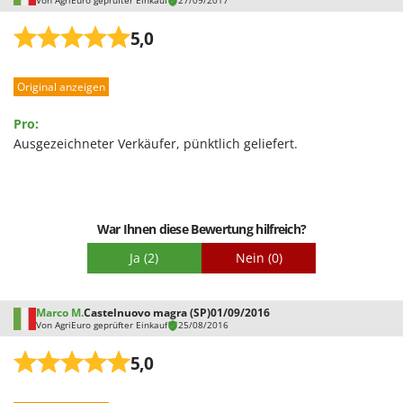
Von AgriEuro geprüfter Einkauf
27/09/2017
Santos
Sbaraglia
5,0
Schnitzer
Original anzeigen
Seven Italy
Shark
Pro:
Shindaiwa
Ausgezeichneter Verkäufer, pünktlich geliefert.
Silky
Simatech
Sirman
War Ihnen diese Bewertung hilfreich?
Skil
Ja
(2)
Nein
(0)
Smartwood
Smeg
Marco M.
Castelnuovo magra (SP)
01/09/2016
Von AgriEuro geprüfter Einkauf
25/08/2016
Snapper
Solidur
5,0
Spice Electronics