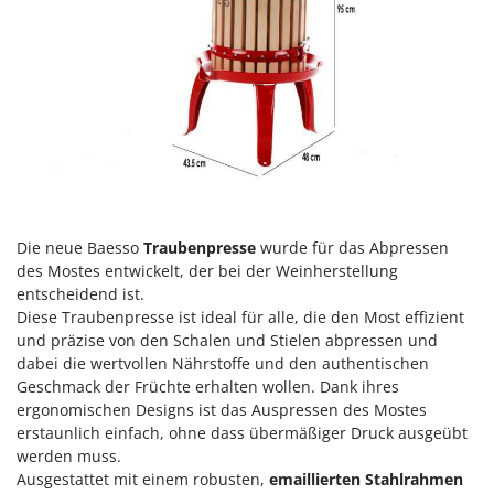
Heckenscheren
Comet
Heißluftfritteusen
Cresco
Heizkanonen und Elektroheizer
Cruccolini
Hochdruckreiniger
CTEK
Hochgrasmäher
D
Holzbacköfen Außenbereich für Pizza und Braten
Dal Degan
Holzspalter
DCG
Hubwagen
Deca
Die neue Baesso
Traubenpresse
wurde für das Abpressen
des Mostes entwickelt, der bei der Weinherstellung
DeWalt
K
entscheidend ist.
Kabelpflüge für die Drainage
Di Martino
Diese Traubenpresse ist ideal für alle, die den Most effizient
Kartoffellegemaschine für Traktoren
und präzise von den Schalen und Stielen abpressen und
Diavola Pro
dabei die wertvollen Nährstoffe und den authentischen
Kartoffelroder für Traktoren
Diesse
Geschmack der Früchte erhalten wollen. Dank ihres
Kehrmaschinen
ergonomischen Designs ist das Auspressen des Mostes
Docma
erstaunlich einfach, ohne dass übermäßiger Druck ausgeübt
Kettensägen
Dominion
werden muss.
Kippbare Heckschaufeln für Traktoren
Dreame
Ausgestattet mit einem robusten,
emaillierten Stahlrahmen