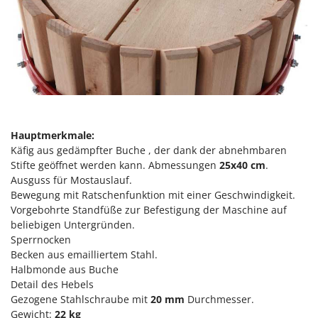
M
Mähroboter
Famag
Maisentkörnungsmaschinen
Famur
Manuelle Heckenscheren
FARMER
Mehrzweck-Sauggeräte
FBC
Minibacköfen
Ferrari Group
Motorhacken - Gartenfräsen
Ferroni
Motorspritzen
Hauptmerkmale:
Ferrua
Käfig aus gedämpfter Buche , der dank der abnehmbaren
Mulcher für Traktor
FIAC
Stifte geöffnet werden kann. Abmessungen
25x40
cm
.
Ausguss für Mostauslauf.
FIEM
N
Bewegung mit Ratschenfunktion mit einer Geschwindigkeit.
Notstromaggregat
Fimar
Vorgebohrte Standfüße zur Befestigung der Maschine auf
Nudelmaschinen
FINI
beliebigen Untergründen.
Sperrnocken
Fiorentini
O
Becken aus emailliertem Stahl.
Obstmühlen Obsthäcksler Obstmuser
Fiskars
Halbmonde aus Buche
Obstpressen
Detail des Hebels
Flymo
Gezogene Stahlschraube mit
20 mm
Durchmesser.
Olivenernter und Schüttler
Fontana Forni
Gewicht:
22 kg