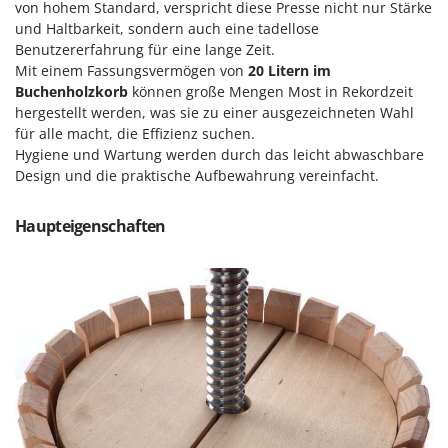
von hohem Standard, verspricht diese Presse nicht nur Stärke
Klimaanlagen – Klimageräte
und Haltbarkeit, sondern auch eine tadellose
E
Knetmaschinen
Echo
Benutzererfahrung für eine lange Zeit.
Knochensägen
Mit einem Fassungsvermögen von
20 Litern im
EcoFlow
Buchenholzkorb
können große Mengen Most in Rekordzeit
Kompressoren - elektrisch
Edilmark
hergestellt werden, was sie zu einer ausgezeichneten Wahl
Kompressoren für Ernte und Baumschnitt
für alle macht, die Effizienz suchen.
Effeuno
Hygiene und Wartung werden durch das leicht abwaschbare
Kreiseleggen
Einhell
Design und die praktische Aufbewahrung vereinfacht.
Küchenreiben - elektrisch
Elegen
Kükenaufzuchtboxen
Energy Gruppi
Haupteigenschaften
Enotecnica Pillan
L
Laderampe aus Aluminium
Eschenfelder
Laubsauger - Laubbläser
EuroMech
Laubsauger auf Rädern
Eurosystems
Luftentfeuchter
F
Luftkühler mit Wasserverdunstung
FAC
Fama Industrie