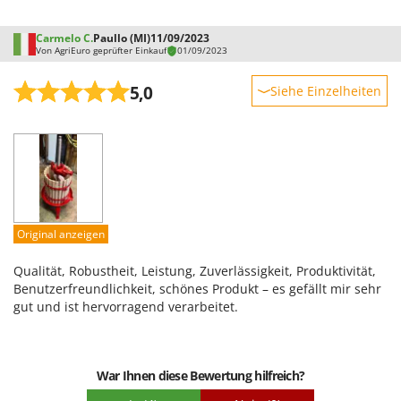
Omas
Ompagrill
Carmelo C.
Paullo (MI)
11/09/2023
Von AgriEuro geprüfter Einkauf
01/09/2023
Ooni
5,0
Oriental Koshin
Siehe Einzelheiten
Outdoorchef
Robustheit
Leistung
P
Palazzetti
Benutzerfreundlichkeit
Palumbo Pavi
Qualität / Preis
Partisani
Schwierigkeitsgrad Zusammenbau
Original anzeigen
Paterlini
Verpackung
Qualität, Robustheit, Leistung, Zuverlässigkeit, Produktivität,
Philips
Benutzerfreundlichkeit, schönes Produkt – es gefällt mir sehr
Pramac
gut und ist hervorragend verarbeitet.
Prismafood
R
War Ihnen diese Bewertung hilfreich?
R.G.V.