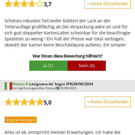
3,7
Siehe Einzelheiten
Mowox
MTD
Robustheit
Schönes,robustes Teil,leider blättert der Lack an der
Leistung
N
Tellerauflage großflächig ab.Die Verpackung wäre an und für
New O.M.R.A.
Benutzerfreundlichkeit
sich gut( doppelter Karton),aber scheinbar für die beauftragte
Spedition zu wenig ! Ein Fuß der Presse war total verbogen,
Nilfisk
Qualität / Preis
obwohl der Karton keine Beschädigung aufwies. Ein simpler
Ninja
Schwierigkeitsgrad Zusammenbau
Holzrahmen um den Karton wäre evt.eine Lösung !? Trotzdem
War Ihnen diese Bewertung hilfreich?
ein gutes Teil , soweit zufrieden,bin Gott sei Dank gelernter
Novatec
Verpackung
Schlosser und kann mir selbst helfen,das erspart mir und
Ja
(1)
Nein
(0)
Novital
ihnen eine lästige Reklamation. Aber bei einem Neuteil gleich
schon reparieren müssen,da weiß ich mir was besseres ! ????
NuAir
Matteo D.
Lesignano de' bagni (PR)
28/06/2024
NuovaFac
Von AgriEuro geprüfter Einkauf
20/08/2023
O
5,0
Siehe Einzelheiten
Officine Savioli
Oliviero
Robustheit
Olix
Original anzeigen
Leistung
OMA
Benutzerfreundlichkeit
Alles ist ok. entspricht meinen Erwartungen, ich habe die