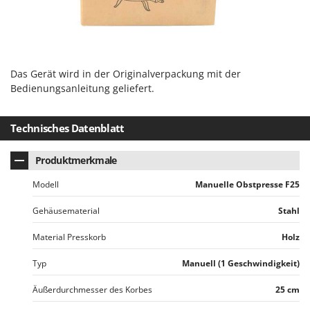
Reinigungsmaschinen für Fassaden, Fenster und PV-Anlagen
GreenBay
Rührtöpfe mit Elektrischem Rührwerk
Greenworks
Rupfmaschinen
GRIFO
S
GVS
Das Gerät wird in der Originalverpackung mit der
Sämaschinen und Düngerstreuer
Bedienungsanleitung geliefert.
GYS
Scheibenpflüge
H
Schneefräsen
Technisches Datenblatt
Hailo
Schneeräumer
Helvi
Produktmerkmale
Schrotmühlen - elektrisch
Henx
Modell
Manuelle Obstpresse F25
Schwader für Traktoren
HiKOKI
Schweißgeräte
Gehäusematerial
Stahl
Honda
Seilwinden - Motorseilwinden
Material Presskorb
Holz
I
Sichelmähwerke für Traktoren
Idromatic
Typ
Manuell (1 Geschwindigkeit)
Sichelmulcher für Traktoren
Il-Tec
Äußerdurchmesser des Korbes
25 cm
Sortierer für Oliven
Imperia