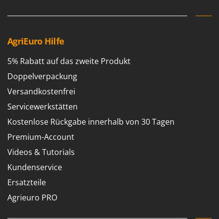
Spiralmac
Spring Protezione
Spyro
AgriEuro Hilfe
Stanley
5% Rabatt auf das zweite Produkt
Stiga
Doppelverpackung
Stocker
Versandkostenfrei
Sunseeker
Servicewerkstätten
T
Kostenlose Rückgabe innerhalb von 30 Tagen
Tecla
TecnoGen
Premium-Account
Tellarini Pompe
Videos & Tutorials
Telwin
Kundenservice
Tenco
Ersatzteile
Tineco
Agrieuro PRO
Titania