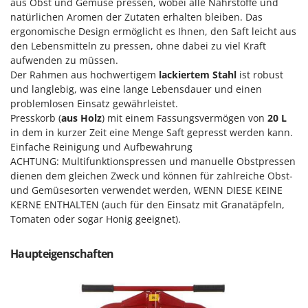
aus Obst und Gemüse pressen, wobei alle Nährstoffe und
Klimaanlagen – Klimageräte
natürlichen Aromen der Zutaten erhalten bleiben. Das
E
Knetmaschinen
Echo
ergonomische Design ermöglicht es Ihnen, den Saft leicht aus
den Lebensmitteln zu pressen, ohne dabei zu viel Kraft
Knochensägen
EcoFlow
aufwenden zu müssen.
Kompressoren - elektrisch
Edilmark
Der Rahmen aus hochwertigem
lackiertem Stahl
ist robust
Kompressoren für Ernte und Baumschnitt
und langlebig, was eine lange Lebensdauer und einen
Effeuno
problemlosen Einsatz gewährleistet.
Kreiseleggen
Einhell
Presskorb (
aus Holz
) mit einem Fassungsvermögen von
20 L
Küchenreiben - elektrisch
in dem in kurzer Zeit eine Menge Saft gepresst werden kann.
Elegen
Einfache Reinigung und Aufbewahrung
Kükenaufzuchtboxen
Energy Gruppi
ACHTUNG: Multifunktionspressen und manuelle Obstpressen
Enotecnica Pillan
dienen dem gleichen Zweck und können für zahlreiche Obst-
L
Laderampe aus Aluminium
und Gemüsesorten verwendet werden, WENN DIESE KEINE
Eschenfelder
KERNE ENTHALTEN (auch für den Einsatz mit Granatäpfeln,
Laubsauger - Laubbläser
EuroMech
Tomaten oder sogar Honig geeignet).
Laubsauger auf Rädern
Eurosystems
Luftentfeuchter
Haupteigenschaften
F
Luftkühler
FAC
Fama Industrie