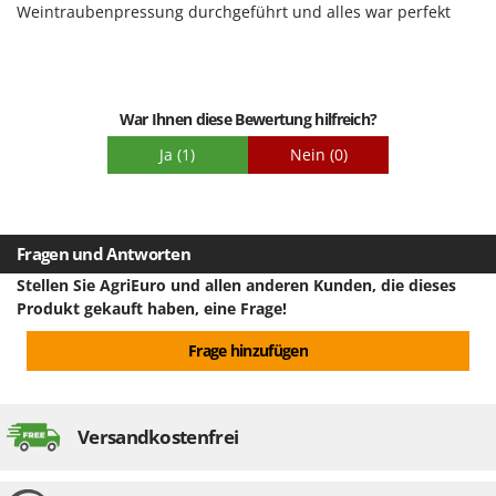
Omas
Qualität / Preis
Weintraubenpressung durchgeführt und alles war perfekt
Schwierigkeitsgrad Zusammenbau
Ompagrill
Verpackung
Ooni
Oriental Koshin
War Ihnen diese Bewertung hilfreich?
Outdoorchef
Ja
(1)
Nein
(0)
P
Palazzetti
Palumbo Pavi
Fragen und Antworten
Partisani
Stellen Sie AgriEuro und allen anderen Kunden, die dieses
Paterlini
Produkt gekauft haben, eine Frage!
Philips
Frage hinzufügen
Pramac
Prismafood
Versandkostenfrei
R
R.G.V.