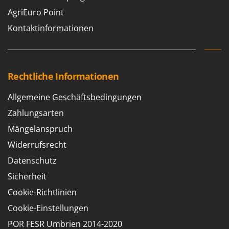
Santos
AgriEuro Point
Sbaraglia
Kontaktinformationen
Schnitzer
Seven Italy
Shark
Rechtliche Informationen
Shindaiwa
Silky
Allgemeine Geschäftsbedingungen
Simatech
Zahlungsarten
Sirman
Mängelanspruch
Skil
Widerrufsrecht
Smartwood
Datenschutz
Smeg
Sicherheit
Snapper
Cookie-Richtlinien
Solidur
Cookie-Einstellungen
Spice Electronics
POR FESR Umbrien 2014-2020