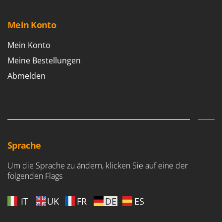
Tornado
Tre Spade
Mein Konto
Trev - Abrek - TecnoVIR
Mein Konto
Trotec
Meine Bestellungen
Troy-Bilt
Abmelden
U
Udor
Unger
V
Verdemax
Sprache
Vesco
Um die Sprache zu ändern, klicken Sie auf eine der
Volpi
folgenden Flags
W
Waldner
IT
UK
FR
DE
ES
Weber