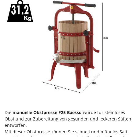
Heckenscheren
Comet
Heißluftfritteusen
Cresco
Heizkanonen und Elektroheizer
Cruccolini
Hochdruckreiniger
CTEK
Hochgrasmäher
D
Holzbacköfen Außenbereich für Pizza und Braten
Dal Degan
Holzspalter
DCG
Hubwagen
Deca
DeWalt
K
Kabelpflüge für die Drainage
Di Martino
Kartoffellegemaschine für Traktoren
Diavola Pro
Kartoffelroder für Traktoren
Diesse
Kehrmaschinen
Die
manuelle Obstpresse F25 Baesso
wurde für steinloses
Docma
Obst und zur Zubereitung von gesunden und leckeren Säften
Kettensägen
Dominion
entworfen.
Kippbare Heckschaufeln für Traktoren
Mit dieser Obstpresse können Sie schnell und mühelos Saft
Dreame