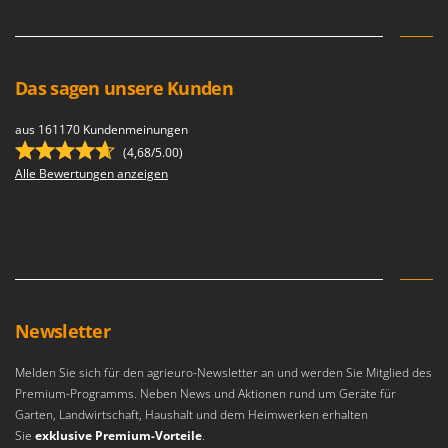
WIDU
Wiper EcoRobot
Wolf Garten
Das sagen unsere Kunden
Wortex
Worx
aus 161170 Kundenmeinungen
(4,68/5.00)
Y
Alle Bewertungen anzeigen
Yard Force
Z
Zanon
Zephir
ZGrills
Newsletter
Zodiac
Zomax
Melden Sie sich für den agrieuro-Newsletter an und werden Sie Mitglied des
Premium-Programms. Neben News und Aktionen rund um Geräte für
Garten, Landwirtschaft, Haushalt und dem Heimwerken erhalten
Sie
exklusive Premium-Vorteile
.