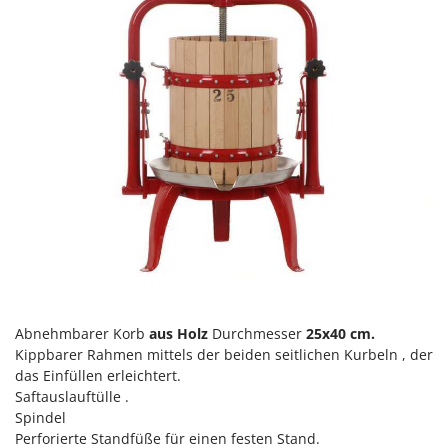
M
Mähroboter
Famag
Maisentkörnungsmaschinen
Famur
Manuelle Heckenscheren
FARMER
Mehrzweck-Sauggeräte
FBC
Minibacköfen
Ferrari Group
Motorhacken - Gartenfräsen
Ferroni
Motorspritzen
Ferrua
Mulcher für Traktor
FIAC
FIEM
N
Notstromaggregat
Fimar
Nudelmaschinen
FINI
Abnehmbarer Korb
aus Holz
Durchmesser
25x40 cm.
Fiorentini
O
Kippbarer Rahmen mittels der beiden seitlichen Kurbeln , der
Obstmühlen Obsthäcksler Obstmuser
Fiskars
das Einfüllen erleichtert.
Obstpressen
Saftauslauftülle .
Flymo
Spindel
Olivenernter und Schüttler
Fontana Forni
Perforierte Standfüße für einen festen Stand.