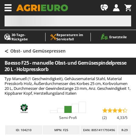
-1
30‑Tage-
Reparaturen im
A
A
Ersatzteile
Rückgabe
Servicefall
Abbeermaschinen - Traubenmühlen
ABAC
<
Abfüllgeräte
AgriEuro Premium
Obst- und Gemüsepressen
Akku Gartenscheren
AgriEuro TOP-LINE
Baesso F25 - manuelle Obst- und Gemüsespindelpresse
Akku Gras- und Strauchscheren
AGT
20 L - Holzpresskorb
Akku-Stichsägen
Aima
Typ Manuell (1 Geschwindigkeit), Gehäusematerial Stahl, Material
Presskorb Holz, Äußerdurchmesser des Korbes 25 cm, Korbvolumen
Allzwecktransporter - Motorschubkarren
Airmec
20 L, Durchmesser der Gewindestange 23 mm, Anz. Geschwindigkeit 1,
Kippbarer Kopf, Herstellungsland Italien
Alu-Teleskopleitern
AL-KO
Anbaubagger Heckbagger für Traktoren
ALA 2000
Arbeitsschutzkleidung
Alce
Semi-Profi
(2)
4,33/5
Aschesauger
Alpina
ID
: 104210
MPN: F25
EAN: 8051411793496
R-29
Astkettensägen - Hochentaster
Ama