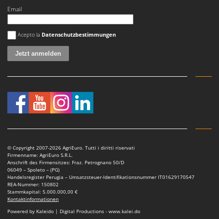
Email
Es ist ein Fehler aufgetreten
Acepto la
Datenschutzbestimmungen
© Copyright 2007-2026 AgriEuro. Tutti i diritti riservati
Firmenname: AgriEuro S.R.L.
Anschrift des Firmensitzes: Fraz. Petrognano 50/D
06049 – Spoleto – (PG)
Handelsregister Perugia – Umsatzsteuer-Identifikationsnummer IT01629170547
REA-Nummer: 150802
Stammkapital: 5.000.000,00 €
Kontaktinformationen
Powered by Kaleido | Digital Productions - www.kalei.do