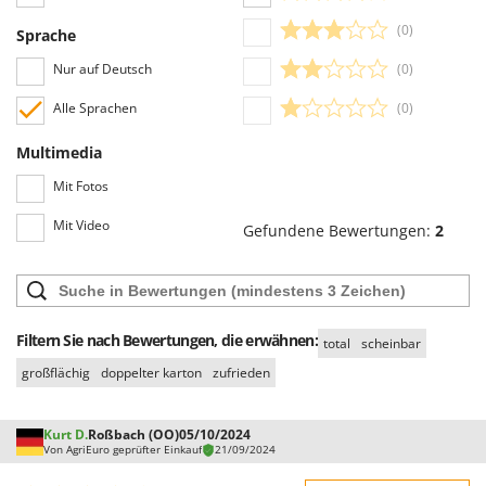
Makita
Benutzer leicht eingesehen werden, auch dank der Filter, die eine
(0)
Sprache
vereinfachte Auswahl ermöglichen, einschließlich der Auswahl von
MAMMAMIA
positiven oder negativen Bewertungen.
Nur auf Deutsch
(0)
Marcato
Marina Systems
Alle Sprachen
(0)
Master
Multimedia
Mastercook
Mit Fotos
McCulloch
Mit Video
Gefundene Bewertungen:
2
MCH
Michelin
Mille
Minox
Filtern Sie nach Bewertungen, die erwähnen:
total
scheinbar
Mockmill
großflächig
doppelter karton
zufrieden
More than chef
MOSA
Kurt D.
Roßbach (OO)
05/10/2024
Von AgriEuro geprüfter Einkauf
21/09/2024
MOVA