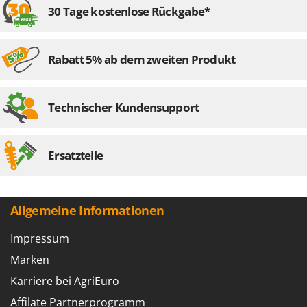
Rato
30 Tage kostenlose Rückgabe*
Reber
Redback
Rabatt 5% ab dem zweiten Produkt
Resto Italia
Ribimex
Technischer Kundensupport
Ripartrak
Ritter
River Systems
Ersatzteile
Robomow
Rossofuoco
Allgemeine Informationen
Rover Pompe
Royal Food
Impressum
Ryobi
Marken
Karriere bei AgriEuro
S
S.T.P.
Affilate Partnerprogramm