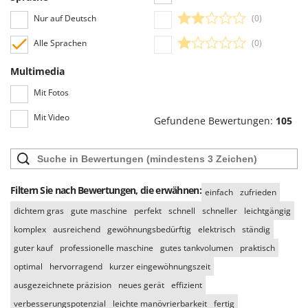
Nur auf Deutsch
(0)
Alle Sprachen
(0)
Multimedia
Mit Fotos
Mit Video
Gefundene Bewertungen:
105
Filtern Sie nach Bewertungen, die erwähnen:
einfach
zufrieden
dichtem gras
gute maschine
perfekt
schnell
schneller
leichtgängig
komplex
ausreichend
gewöhnungsbedürftig
elektrisch
ständig
guter kauf
professionelle maschine
gutes tankvolumen
praktisch
optimal
hervorragend
kurzer eingewöhnungszeit
ausgezeichnete präzision
neues gerät
effizient
verbesserungspotenzial
leichte manövrierbarkeit
fertig