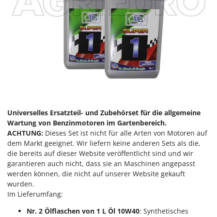
WIDU
Wiper EcoRobot
Wolf Garten
Wortex
Worx
Y
Yard Force
Z
Universelles Ersatzteil- und Zubehörset für die allgemeine
Zanon
Wartung von Benzinmotoren im Gartenbereich.
Zephir
ACHTUNG:
Dieses Set ist nicht für alle Arten von Motoren auf
dem Markt geeignet. Wir liefern keine anderen Sets als die,
ZGrills
die bereits auf dieser Website veröffentlicht sind und wir
Zodiac
garantieren auch nicht, dass sie an Maschinen angepasst
werden können, die nicht auf unserer Website gekauft
Zomax
wurden.
Im Lieferumfang:
Nr. 2 Ölflaschen von 1 L Öl 10W40
: Synthetisches