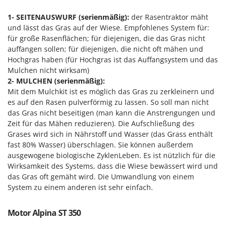
Forest Master
P
Palettengabeln für Traktoren
1- SEITENAUSWURF (serienmäßig):
der Rasentraktor mäht
Francini
und lässt das Gras auf der Wiese. Empfohlenes System für:
Pelletpressen
für große Rasenflächen; für diejenigen, die das Gras nicht
G
Pflüge für Traktor
auffangen sollen; für diejenigen, die nicht oft mähen und
G3 Ferrari
Hochgras haben (für Hochgras ist das Auffangsystem und das
Planierschilder für Traktoren
Gardena
Mulchen nicht wirksam)
Plasmaschneider
2- MULCHEN (serienmäßig):
Garofalo
Mit dem Mulchkit ist es möglich das Gras zu zerkleinern und
Poolroboter
GeoTech
es auf den Rasen pulverförmig zu lassen. So soll man nicht
Pools
das Gras nicht beseitigen (man kann die Anstrengungen und
GeoTech Pro
Poolstaubsauger
Zeit für das Mähen reduzieren). Die Aufschließung des
Gierre
Grases wird sich in Nährstoff und Wasser (das Grass enthält
Ginko - MGM
fast 80% Wasser) überschlagen. Sie können außerdem
R
Rasenmäher
ausgewogene biologische ZyklenLeben. Es ist nützlich für die
Gipeco
Wirksamkeit des Systems, dass die Wiese bewässert wird und
Rasensodenschneider
Girmi
das Gras oft gemäht wird. Die Umwandlung von einem
Rasentraktoren Aufsitzmäher
System zu einem anderen ist sehr einfach.
Goodyear
Rasentrimmer - Kantenschneider
GRAEF
Motor Alpina ST 350
Rasentrimmer - Motorsensen - Freischneider
Gre