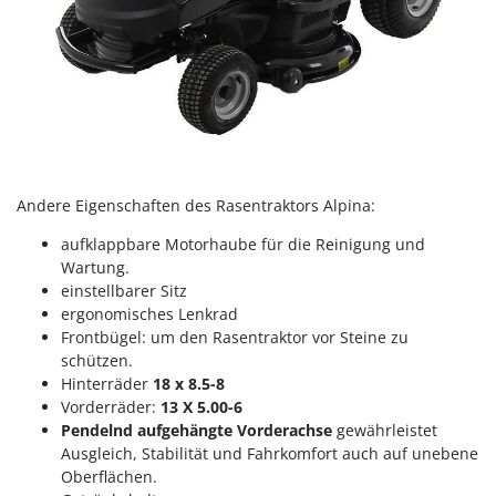
Rato
Reber
Redback
Resto Italia
Ribimex
Ripartrak
Andere Eigenschaften des Rasentraktors Alpina:
Ritter
River Systems
aufklappbare Motorhaube für die Reinigung und
Wartung.
Robomow
einstellbarer Sitz
Rossofuoco
ergonomisches Lenkrad
Frontbügel: um den Rasentraktor vor Steine zu
Rover Pompe
schützen.
Royal Food
Hinterräder
18 x 8.5-8
Vorderräder:
13 X 5.00-6
Ryobi
Pendelnd aufgehängte Vorderachse
gewährleistet
Ausgleich, Stabilität und Fahrkomfort auch auf unebene
S
S.T.P.
Oberflächen.