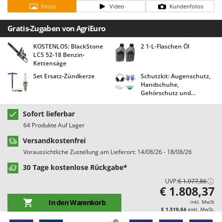
Bodenreinigungsmaschinen
Barbieri
Fotos
Video
Kundenfotos
Brutmaschinen Inkubatoren
Batavia
Gratis-Zugaben von AgriEuro
Bürsten für den Außenbereich
Benassi
KOSTENLOS: BlackStone
2 1-L-Flaschen Öl
Beper
LCS 52-18 Benzin-
D
Kettensäge
Dampfreiniger und Dampfbesen
Berkel
Set Ersatz-Zündkerze
Schutzkit: Augenschutz,
Bernardi
Handschuhe,
E
Gehörschutz und
Einachsschlepper
Bertolini Pumps
Halstuch AgriEuro!
Elektrische Tauchpumpen
Besser Vacuum
Sofort lieferbar
Erdbohrer
64 Produkte Auf Lager
Bestway
Erntenetze für Obst und Oliven
Versandkostenfrei
Beta tools
Voraussichtliche Zustellung am Lieferort: 14/08/26 - 18/08/26
Bissell
F
30 Tage kostenlose Rückgabe*
Feder Grubber
Black & Decker
UVP:
€ 1.977,86
Feldspritzen für Pflanzenschutz
BlackStone
€ 1.808,37
Fensterreiniger
Blue Bird
In den Warenkorb
inkl. MwSt
€ 1.519,64
exkl. MwSt.
Fleischwolf
Bomet