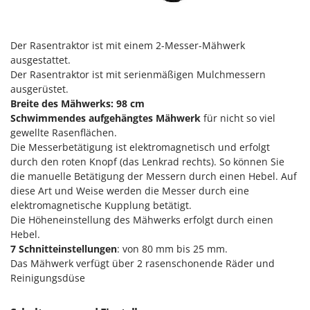
Makita
MAMMAMIA
Der Rasentraktor ist mit einem 2-Messer-Mähwerk
Marcato
ausgestattet.
Marina Systems
Der Rasentraktor ist mit serienmäßigen Mulchmessern
ausgerüstet.
Master
Breite des Mähwerks: 98 cm
Mastercook
Schwimmendes aufgehängtes Mähwerk
für nicht so viel
McCulloch
gewellte Rasenflächen.
Die Messerbetätigung ist elektromagnetisch und erfolgt
MCH
durch den roten Knopf (das Lenkrad rechts). So können Sie
Michelin
die manuelle Betätigung der Messern durch einen Hebel. Auf
diese Art und Weise werden die Messer durch eine
Mille
elektromagnetische Kupplung betätigt.
Minox
Die Höheneinstellung des Mähwerks erfolgt durch einen
Hebel.
Mockmill
7 Schnitteinstellungen
: von 80 mm bis 25 mm.
More than chef
Das Mähwerk verfügt über 2 rasenschonende Räder und
MOSA
Reinigungsdüse
MOVA