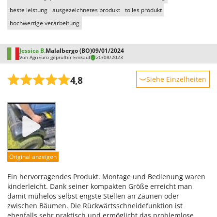
beste leistung
ausgezeichnetes produkt
tolles produkt
hochwertige verarbeitung
Jessica B.
Malalbergo (BO)
09/01/2024
Von AgriEuro geprüfter Einkauf
20/08/2023
4,8
Siehe Einzelheiten
Robustheit
Leistung
Benutzerfreundlichkeit
Qualität / Preis
Schwierigkeitsgrad Zusammenbau
Original anzeigen
Verpackung
Ein hervorragendes Produkt. Montage und Bedienung waren
kinderleicht. Dank seiner kompakten Größe erreicht man
damit mühelos selbst engste Stellen an Zäunen oder
zwischen Bäumen. Die Rückwärtsschneidefunktion ist
ebenfalls sehr praktisch und ermöglicht das problemlose