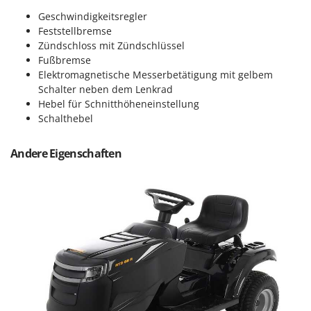
Omas
Geschwindigkeitsregler
Ompagrill
Feststellbremse
Zündschloss mit Zündschlüssel
Ooni
Fußbremse
Oriental Koshin
Elektromagnetische Messerbetätigung
mit gelbem
Schalter neben dem Lenkrad
Outdoorchef
Hebel für Schnitthöheneinstellung
Schalthebel
P
Palazzetti
Palumbo Pavi
Andere Eigenschaften
Partisani
Paterlini
Philips
Pramac
Prismafood
R
R.G.V.