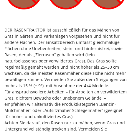
Spiralmac
Spring Protezione
Spyro
Stanley
DER RASENTRAKTOR ist ausschließlich für das Mähen von
Gras in Gärten und Parkanlagen vorgesehen und nicht für
Stiga
andere Flächen. Der Einsatzbereich umfasst gleichmäßige
Stocker
Flächen ohne Unebenheiten, stein- und hinfernisfrei, sowie
Rasen, der als „Zierrasen“ gehalten wird (kein
Sunseeker
naturbelassenes oder verwildertes Gras). Das Gras sollte
regelmäßig gemäht werden und nicht höher als 25–30 cm
T
Tecla
wachsen, da die meisten Rasenmäher diese Höhe nicht mehr
bewältigen können. Vermeiden Sie außerdem Steigungen von
TecnoGen
mehr als 15 % (= 9°), mit Ausnahme der 4x4-Modelle.
Tellarini Pompe
Für anspruchsvollere Arbeiten – für Arbeiten an verwildertem
Gras, dichtem Bewuchs oder unebenem Gelände –
Telwin
empfehlen wir alternativ die Produktkategorien „Benzin-
Tenco
Mulchmäher“ oder „Aufsitzmäher Schlegelmäher“ (geeignet
für hohes und unkultiviertes Gras).
Tineco
Achten Sie darauf, den Rasen nur zu mähen, wenn Gras und
Titania
Untergrund vollständig trocken sind. Vermeiden Sie