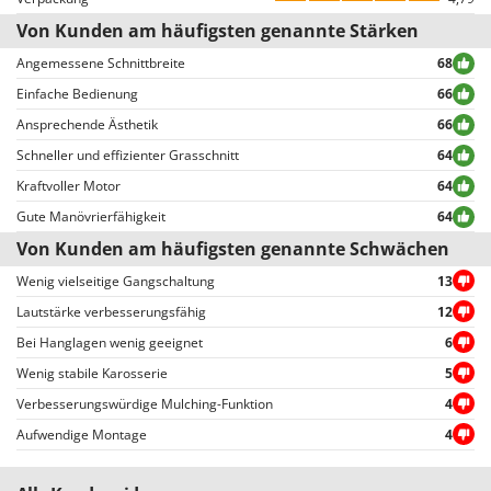
nachdem Sie sich angemeldet haben).
Von Kunden am häufigsten genannte Stärken
Alle Bewertungen, sowohl positive als auch negative, werden ohne
Ausschluss oder Zensur veröffentlicht, mit Ausnahme von
Angemessene Schnittbreite
68
unangemessenen Texten und Inhalten oder der Verletzung der
Einfache Bedienung
66
Privatsphäre von Personen.
Ansprechende Ästhetik
66
Alle Bewertungen, sowohl die positiven als auch die negativen, können vom
Benutzer leicht eingesehen werden, auch dank der Filter, die eine
Schneller und effizienter Grasschnitt
64
vereinfachte Auswahl ermöglichen, einschließlich der Auswahl von
Kraftvoller Motor
64
positiven oder negativen Bewertungen.
Gute Manövrierfähigkeit
64
Von Kunden am häufigsten genannte Schwächen
Wenig vielseitige Gangschaltung
13
Lautstärke verbesserungsfähig
12
Bei Hanglagen wenig geeignet
6
Wenig stabile Karosserie
5
Verbesserungswürdige Mulching-Funktion
4
Aufwendige Montage
4