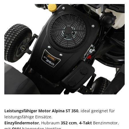
Reinigungsmaschinen für Fassaden, Fenster und PV-Anlagen
GreenBay
Rührtöpfe mit Elektrischem Rührwerk
Greenworks
Rupfmaschinen
GRIFO
S
GVS
Sämaschinen und Düngerstreuer
GYS
Scheibenpflüge
H
Schneefräsen
Hailo
Schneeräumer
Helvi
Schrotmühlen - elektrisch
Henx
Schwader für Traktoren
HiKOKI
Schweißgeräte
Honda
Seilwinden - Motorseilwinden
I
Sichelmähwerke für Traktoren
Idromatic
Leistungsfähiger Motor Alpina ST 350
, ideal geeignet für
Sichelmulcher für Traktoren
Il-Tec
leistungsfähige Einsätze.
Sortierer für Oliven
Einzylindermotor
, Hubraum
352 ccm
,
4-Takt
Benzinmotor,
Imperia
mit
OHV
-hängenden Ventilen.