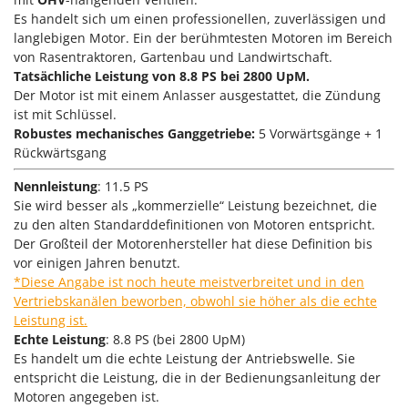
Sprühgeräte für Pflanzenbehandlung
Infaco
Es handelt sich um einen professionellen, zuverlässigen und
Stäubegeräte für Traktor
langlebigen Motor. Ein der berühmtesten Motoren im Bereich
Intec
von Rasentraktoren, Gartenbau und Landwirtschaft.
Staubsauger - Elektrobesen
Intex
Tatsächliche Leistung von 8.8 PS bei 2800 UpM.
Der Motor ist mit einem Anlasser ausgestattet, die Zündung
Iseki
T
Teppichreiniger und Teppichbodenreiniger
ist mit Schlüssel.
Italyco
Robustes mechanisches Ganggetriebe:
5 Vorwärtsgänge + 1
Thermische und mechanische Unkrautbrenner
ITM
Rückwärtsgang
Tomatenpressen
Nennleistung
: 11.5
PS
J
Tragbare Powerstationen
JOLLY ITALIA
Sie wird besser als „kommerzielle“ Leistung bezeichnet, die
Traktor-Heckenscheren mit Ausleger
zu den alten Standarddefinitionen von Motoren entspricht.
K
Der Großteil der Motorenhersteller hat diese Definition bis
KAAZ
U
vor einigen Jahren benutzt.
Umfüllpumpen
*Diese Angabe ist noch heute meistverbreitet und in den
Karcher
Umkehrfräsen
Vertriebskanälen beworben, obwohl sie höher als die echte
Kasco
Leistung ist.
Kemper
V
Echte Leistung
: 8.8
PS (
bei 2800 UpM
)
Vakuumiergeräte
Es handelt um die echte Leistung der Antriebswelle. Sie
Kenwood
entspricht die Leistung, die in der Bedienungsanleitung der
Vertikutierer
Keter
Motoren angegeben ist.