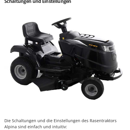
Schaltungen und Einstellungen
Mowox
MTD
N
New O.M.R.A.
Nilfisk
Ninja
Novatec
Novital
NuAir
NuovaFac
O
Officine Savioli
Oliviero
Olix
Die Schaltungen und die Einstellungen des Rasentraktors
OMA
Alpina sind einfach und intuitiv: