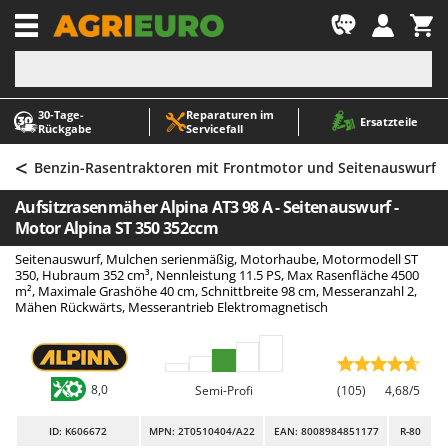
-1
30‑Tage-
Reparaturen im
A
A
Ersatzteile
Rückgabe
Servicefall
Abbeermaschinen - Traubenmühlen
ABAC
<
Abfüllgeräte
AgriEuro Premium
Benzin-Rasentraktoren mit Frontmotor und Seitenauswurf
Akku Gartenscheren
AgriEuro TOP-LINE
Aufsitzrasenmäher Alpina AT3 98 A - Seitenauswurf -
Akku Gras- und Strauchscheren
AGT
Motor Alpina ST 350 352ccm
Akku-Stichsägen
Aima
Seitenauswurf, Mulchen serienmäßig, Motorhaube, Motormodell ST
350, Hubraum 352 cm³, Nennleistung 11.5 PS, Max Rasenfläche 4500
Allzwecktransporter - Motorschubkarren
Airmec
m², Maximale Grashöhe 40 cm, Schnittbreite 98 cm, Messeranzahl 2,
Mähen Rückwärts, Messerantrieb Elektromagnetisch
Alu-Teleskopleitern
AL-KO
Anbaubagger Heckbagger für Traktoren
ALA 2000
Arbeitsschutzkleidung
Alce
8,0
Semi-Profi
(105)
4,68/5
Aschesauger
Alpina
Astkettensägen - Hochentaster
Ama
ID
: K606672
MPN: 2T0510404/A22
EAN: 8008984851177
R-80