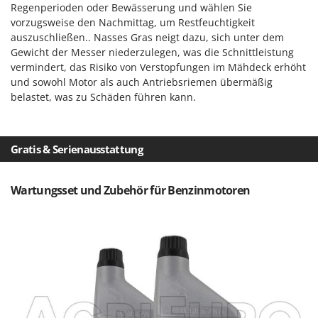
Tornado
Regenperioden oder Bewässerung und wählen Sie
vorzugsweise den Nachmittag, um Restfeuchtigkeit
Tre Spade
auszuschließen.. Nasses Gras neigt dazu, sich unter dem
Trev - Abrek - TecnoVIR
Gewicht der Messer niederzulegen, was die Schnittleistung
vermindert, das Risiko von Verstopfungen im Mähdeck erhöht
Trotec
und sowohl Motor als auch Antriebsriemen übermäßig
Troy-Bilt
belastet, was zu Schäden führen kann.
U
Udor
Gratis & Serienausstattung
Unger
V
Wartungsset und Zubehör für Benzinmotoren
Verdemax
Vesco
Volpi
W
Waldner
Weber