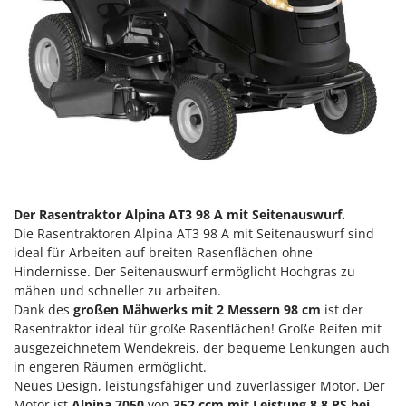
Klimaanlagen – Klimageräte
E
Knetmaschinen
Echo
Knochensägen
EcoFlow
Kompressoren - elektrisch
Edilmark
Kompressoren für Ernte und Baumschnitt
Effeuno
Kreiseleggen
Einhell
Küchenreiben - elektrisch
Elegen
Kükenaufzuchtboxen
Energy Gruppi
Der Rasentraktor Alpina AT3 98 A
mit Seitenauswurf.
Enotecnica Pillan
Die Rasentraktoren Alpina AT3 98 A mit Seitenauswurf sind
L
Laderampe aus Aluminium
ideal für Arbeiten auf breiten Rasenflächen ohne
Eschenfelder
Hindernisse. Der Seitenauswurf ermöglicht Hochgras zu
Laubsauger - Laubbläser
EuroMech
mähen und schneller zu arbeiten.
Laubsauger auf Rädern
Dank des
großen Mähwerks mit 2 Messern 98 cm
ist der
Eurosystems
Rasentraktor ideal für große Rasenflächen! Große Reifen mit
Luftentfeuchter
ausgezeichnetem Wendekreis, der bequeme Lenkungen auch
F
Luftkühler mit Wasserverdunstung
FAC
in engeren Räumen ermöglicht.
Neues Design, leistungsfähiger und zuverlässiger Motor. Der
Fama Industrie
Motor ist
Alpina 7050
von
352 ccm mit Leistung 8.8 PS bei