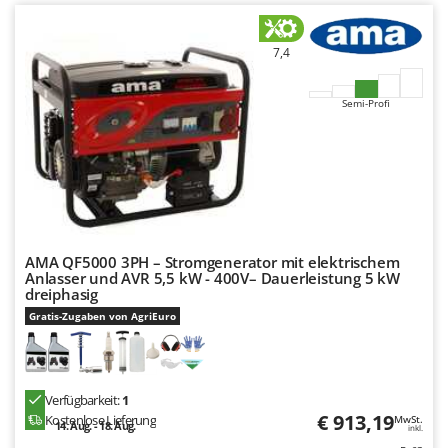
7,4
Semi-Profi
AMA QF5000 3PH – Stromgenerator mit elektrischem
Anlasser und AVR 5,5 kW - 400V– Dauerleistung 5 kW
dreiphasig
Gratis-Zugaben von AgriEuro
Verfügbarkeit:
1
€ 913,19
Kostenlose Lieferung
MwSt.
14. Aug. - 18. Aug.
inkl.