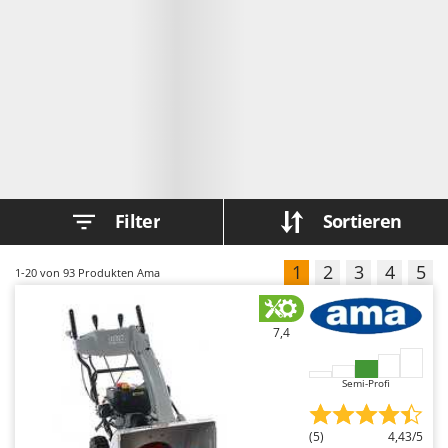
Forest Master
P
Palettengabeln für Traktoren
Francini
Pelletpressen
G
Pflüge für Traktor
G3 Ferrari
Planierschilder für Traktoren
Gardena
Plasmaschneider
Garofalo
Poolroboter
GeoTech
Pools
Filter
Sortieren
GeoTech Pro
Poolstaubsauger
Gierre
1
2
3
4
5
1-20
von 93 Produkten Ama
Ginko - MGM
R
Rasenmäher
Gipeco
Rasensodenschneider
7,4
Girmi
Rasentraktoren Aufsitzmäher
Goodyear
Semi-Profi
Rasentrimmer - Kantenschneider
GRAEF
Rasentrimmer - Motorsensen - Freischneider
Gre
(5)
4,43/5