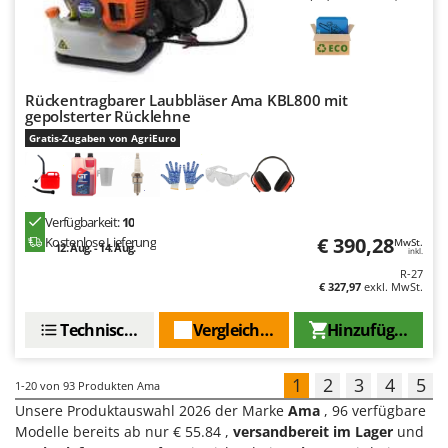
Rückentragbarer Laubbläser Ama KBL800 mit
gepolsterter Rücklehne
Gratis-Zugaben von AgriEuro
Verfügbarkeit:
10
€ 390,28
Kostenlose Lieferung
MwSt.
12. Aug. - 14. Aug.
inkl.
R-27
€ 327,97
exkl. MwSt.
Technische Daten
Vergleichen Sie
Hinzufügen
1
2
3
4
5
1-20
von 93 Produkten Ama
Unsere Produktauswahl 2026 der Marke
Ama
, 96 verfügbare
Modelle bereits ab nur € 55.84 ,
versandbereit im Lager
und