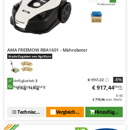
Professionell
AMA FREEMOW RBA1601 - Mähroboter
Gratis-Zugaben von AgriEuro
-8%
€ 997,22
Verfügbarkeit:
3
€ 917,44
Kostenlose Lieferung
MwSt.
12. Aug. - 14. Aug.
inkl.
R-90
€ 770,96
exkl. MwSt.
Technische Daten
Vergleichen Sie
Hinzufügen
ANGEBOT