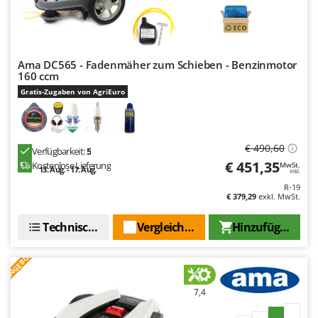
Ama DC565 - Fadenmäher zum Schieben - Benzinmotor
160 ccm
Gratis-Zugaben von AgriEuro
€ 490,60
Verfügbarkeit:
5
€ 451,35
Kostenlose Lieferung
MwSt.
13. Aug. - 17. Aug.
inkl.
R-19
€ 379,29
exkl. MwSt.
Technische Daten
Vergleichen Sie
Hinzufügen
ANGEBOT
7,4