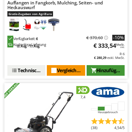
Auffangen in Fangkorb, Mulching, Seiten- und
Heckauswurf
Gratis-Zugaben von AgriEuro
-10%
€ 370,60
Verfügbarkeit:
6
€ 333,54
Kostenlose Lieferung
MwSt.
13. Aug. - 17. Aug.
inkl.
R-6
€ 280,29
exkl. MwSt.
Technische Daten
Vergleichen Sie
Hinzufügen
+300 VERKAUFT
7,4
Hausgebrauch
(38)
4,54/5