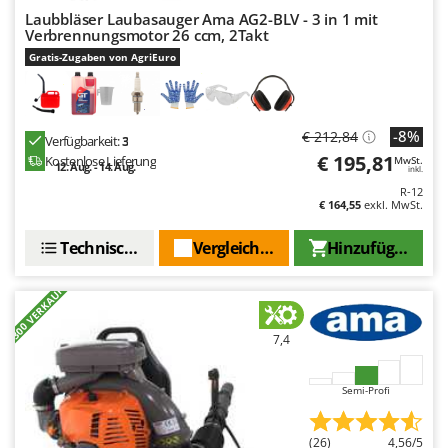
Laubbläser Laubasauger Ama AG2-BLV - 3 in 1 mit
Verbrennungsmotor 26 ccm, 2Takt
Gratis-Zugaben von AgriEuro
-8%
€ 212,84
Verfügbarkeit:
3
€ 195,81
Kostenlose Lieferung
MwSt.
12. Aug. - 14. Aug.
inkl.
R-12
€ 164,55
exkl. MwSt.
Technische Daten
Vergleichen Sie
Hinzufügen
+300 VERKAUFT
7,4
Semi-Profi
(26)
4,56/5