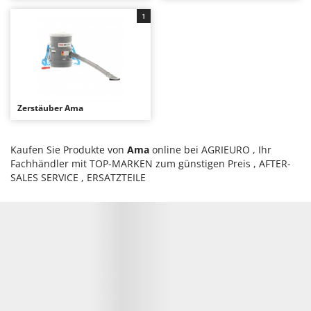
Heckenscheren
Comet
1
Heißluftfritteusen
Cresco
Heizkanonen und Elektroheizer
Cruccolini
Hochdruckreiniger
CTEK
Hochgrasmäher
D
Zerstäuber Ama
Holzbacköfen Außenbereich für Pizza und Braten
Dal Degan
Holzspalter
DCG
Kaufen Sie Produkte von
Ama
online bei AGRIEURO , Ihr
Hubwagen
Deca
Fachhändler mit TOP-MARKEN zum günstigen Preis , AFTER-
DeWalt
SALES SERVICE , ERSATZTEILE
K
Kabelpflüge für die Drainage
Di Martino
Kartoffellegemaschine für Traktoren
Diavola Pro
Kartoffelroder für Traktoren
Diesse
Kehrmaschinen
Docma
Kettensägen
Dominion
Kippbare Heckschaufeln für Traktoren
Dreame