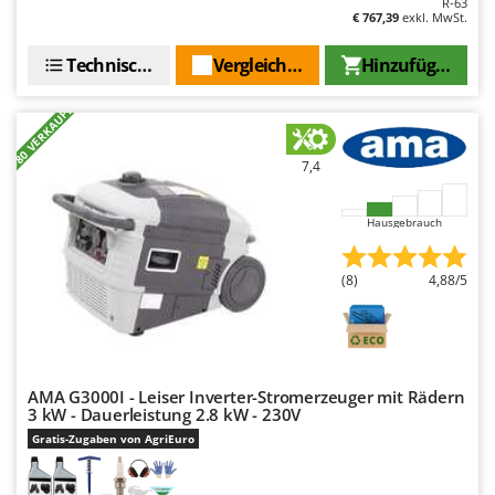
R-63
€ 767,39
exkl. MwSt.
Technische Daten
Vergleichen Sie
Hinzufügen
+80 VERKAUFT
7,4
Hausgebrauch
(8)
4,88/5
AMA G3000I - Leiser Inverter-Stromerzeuger mit Rädern
3 kW - Dauerleistung 2.8 kW - 230V
Gratis-Zugaben von AgriEuro