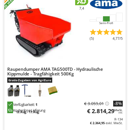
+20 VERKAUFT
7,4
Semi-Profi
(5)
4,77/5
Raupendumper AMA TAG500TD - Hydraulische
Kippmulde - Tragfähigkeit 500Kg
Gratis-Zugaben von AgriEuro
-8%
€ 3.059,01
Verfügbarkeit:
1
€ 2.814,29
Kostenlose Lieferung
MwSt.
13. Aug. - 17. Aug.
inkl.
R-134
€ 2.364,95
exkl. MwSt.