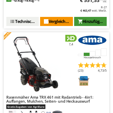
€ 551,53
12. Aug. - 14. Aug.
inkl.
R-27
€ 463,47
exkl. MwSt.
Technische Daten
Vergleichen Sie
Hinzufügen
ANGEBOT
7,4
Hausgebrauch
(23)
4,73/5
Rasenmäher Ama TRX 461 mit Radantrieb - 4in1:
Auffangen, Mulchen, Seiten- und Heckauswurf
Gratis-Zugaben von AgriEuro