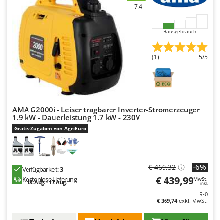
Makita
7,4
MAMMAMIA
Hausgebrauch
Marcato
Marina Systems
(1)
5/5
Master
Mastercook
McCulloch
MCH
AMA G2000i - Leiser tragbarer Inverter-Stromerzeuger
1.9 kW - Dauerleistung 1.7 kW - 230V
Michelin
Gratis-Zugaben von AgriEuro
Mille
Minox
-6%
Mockmill
€ 469,32
Verfügbarkeit:
3
€ 439,99
Kostenlose Lieferung
MwSt.
More than chef
13. Aug. - 17. Aug.
inkl.
R-0
MOSA
€ 369,74
exkl. MwSt.
MOVA