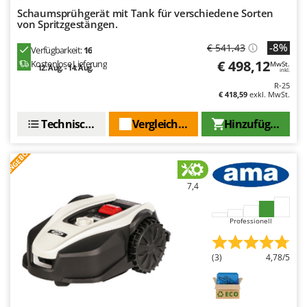
Santos
Schaumsprühgerät mit Tank für verschiedene Sorten
von Spritzgestängen.
Sbaraglia
Schnitzer
-8%
€ 541,43
Verfügbarkeit:
16
€ 498,12
Kostenlose Lieferung
MwSt.
Seven Italy
12. Aug. - 14. Aug.
inkl.
R-25
Shark
€ 418,59
exkl. MwSt.
Shindaiwa
Technische Daten
Vergleichen Sie
Hinzufügen
Silky
Simatech
ANGEBOT
Sirman
7,4
Skil
Smartwood
Professionell
Smeg
Snapper
(3)
4,78/5
Solidur
Spice Electronics