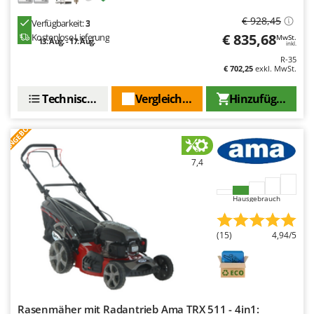
€ 928,45
Verfügbarkeit:
3
€ 835,68
Kostenlose Lieferung
MwSt.
13. Aug. - 17. Aug.
inkl.
R-35
€ 702,25
exkl. MwSt.
Technische Daten
Vergleichen Sie
Hinzufügen
ANGEBOT
7,4
Hausgebrauch
(15)
4,94/5
Rasenmäher mit Radantrieb Ama TRX 511 - 4in1: