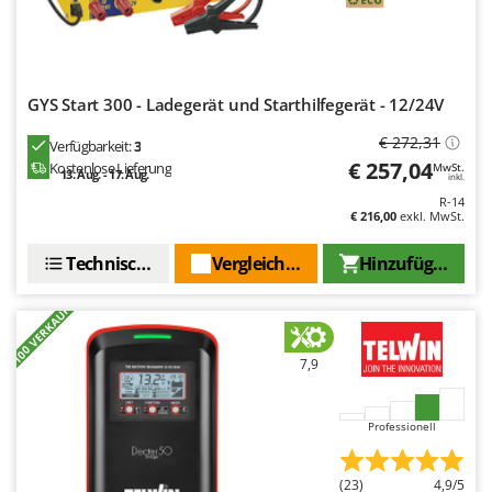
GYS Start 300 - Ladegerät und Starthilfegerät - 12/24V
€ 272,31
Verfügbarkeit:
3
€ 257,04
Kostenlose Lieferung
MwSt.
13. Aug. - 17. Aug.
inkl.
R-14
€ 216,00
exkl. MwSt.
Technische Daten
Vergleichen Sie
Hinzufügen
+100 VERKAUFT
7,9
Professionell
(23)
4,9/5