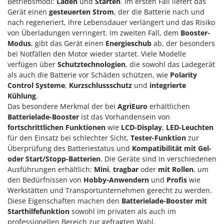
Betriebsmodi:
Laden
und
Starten
. Im ersten Fall liefert das
Gerät einen
gesteuerten Strom
, der die Batterie nach und
nach regeneriert, ihre Lebensdauer verlängert und das Risiko
von Überladungen verringert. Im zweiten Fall, dem
Booster-
Modus
, gibt das Gerät einen
Energieschub
ab, der besonders
bei Notfällen den Motor wieder startet. Viele Modelle
verfügen über
Schutztechnologien
, die sowohl das Ladegerät
als auch die Batterie vor Schäden schützen, wie
Polarity
Control Systeme
,
Kurzschlussschutz
und
integrierte
Kühlung
.
Das besondere Merkmal der bei
AgriEuro
erhältlichen
Batterielade-Booster
ist das Vorhandensein von
fortschrittlichen Funktionen
wie
LCD-Display
,
LED-Leuchten
für den Einsatz bei schlechter Sicht,
Tester-Funktion
zur
Überprüfung des Batteriestatus und
Kompatibilität mit Gel-
oder Start/Stopp-Batterien
. Die Geräte sind in verschiedenen
Ausführungen erhältlich:
Mini
,
tragbar
oder
mit Rollen
, um
den Bedürfnissen von
Hobby-Anwendern
und
Profis
wie
Werkstätten und Transportunternehmen gerecht zu werden.
Diese Eigenschaften machen den
Batterielade-Booster mit
Starthilfefunktion
sowohl im privaten als auch im
professionellen Bereich zur gefragten Wahl.