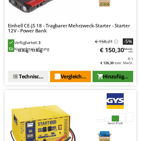
WIDU
Wiper EcoRobot
Wolf Garten
Einhell CE-JS 18 - Tragbarer Mehrzweck-Starter - Starter
Wortex
12V - Power Bank
Worx
-5%
€ 158,21
Verfügbarkeit:
3
€ 150,30
Kostenlose Lieferung
MwSt.
13. Aug. - 17. Aug.
inkl.
Y
Yard Force
R-1
€ 126,30
exkl. MwSt.
Z
Technische Daten
Vergleichen Sie
Hinzufügen
Zanon
Zephir
ZGrills
Zodiac
Zomax
Semi-Profi