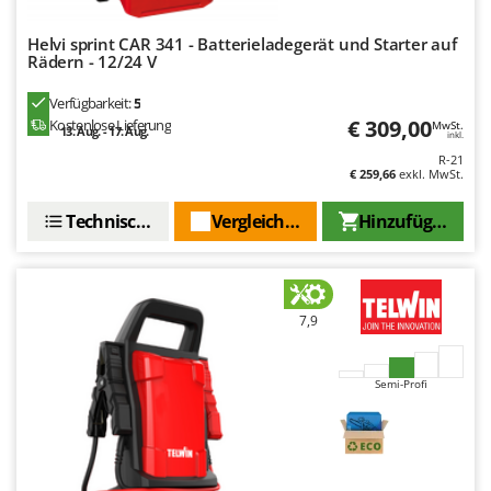
Santos
Sbaraglia
Helvi sprint CAR 341 - Batterieladegerät und Starter auf
Rädern - 12/24 V
Schnitzer
Verfügbarkeit:
5
Seven Italy
€ 309,00
Kostenlose Lieferung
MwSt.
13. Aug. - 17. Aug.
inkl.
Shark
R-21
Shindaiwa
€ 259,66
exkl. MwSt.
Silky
Technische Daten
Vergleichen Sie
Hinzufügen
Simatech
Sirman
Skil
7,9
Smartwood
Smeg
Semi-Profi
Snapper
Solidur
Spice Electronics