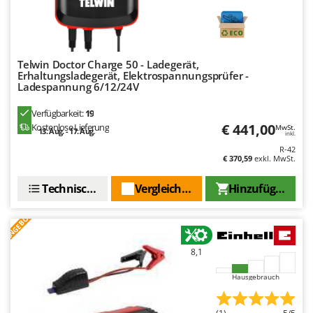
Telwin Doctor Charge 50 - Ladegerät,
Erhaltungsladegerät, Elektrospannungsprüfer -
Ladespannung 6/12/24V
Verfügbarkeit:
19
€ 441,00
Kostenlose Lieferung
MwSt.
13. Aug. - 17. Aug.
inkl.
R-42
€ 370,59
exkl. MwSt.
Technische Daten
Vergleichen Sie
Hinzufügen
ANGEBOT
8,1
Hausgebrauch