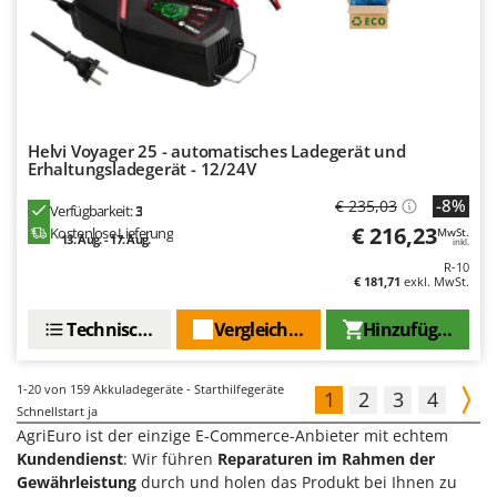
Helvi Voyager 25 - automatisches Ladegerät und
Erhaltungsladegerät - 12/24V
-8%
€ 235,03
Verfügbarkeit:
3
€ 216,23
Kostenlose Lieferung
MwSt.
13. Aug. - 17. Aug.
inkl.
R-10
€ 181,71
exkl. MwSt.
Technische Daten
Vergleichen Sie
Hinzufügen
1-20
von 159 Akkuladegeräte - Starthilfegeräte
1
2
3
4
Schnellstart ja
AgriEuro ist der einzige E-Commerce-Anbieter mit echtem
Kundendienst
: Wir führen
Reparaturen im Rahmen der
Gewährleistung
durch und holen das Produkt bei Ihnen zu