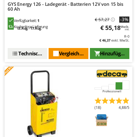
Omas
GYS Energy 126 - Ladegerät - Batterien 12V von 15 bis
60 Ah
Ompagrill
-3%
€ 57,27
Verfügbarkeit:
1
Ooni
€ 55,18
Kostenlose Lieferung
MwSt.
13. Aug. - 17. Aug.
inkl.
Oriental Koshin
R-0
Outdoorchef
€ 46,37
exkl. MwSt.
Technische Daten
Vergleichen Sie
Hinzufügen
P
Palazzetti
ANGEBOT
Palumbo Pavi
Partisani
Paterlini
Professionell
Philips
Pramac
(18)
4,88/5
Prismafood
R
R.G.V.