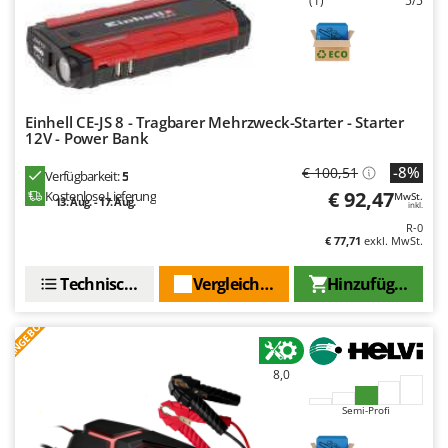
(1)
5/5
Einhell CE-JS 8 - Tragbarer Mehrzweck-Starter - Starter
12V - Power Bank
-8%
€ 100,51
Verfügbarkeit:
5
€ 92,47
Kostenlose Lieferung
MwSt.
13. Aug. - 17. Aug.
inkl.
R-0
€ 77,71
exkl. MwSt.
Technische Daten
Vergleichen Sie
Hinzufügen
ANGEBOT
8,0
Semi-Profi