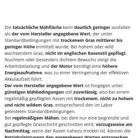
WIDU
Wiper EcoRobot
Wolf Garten
Die
tatsächliche Mähfläche
kann
deutlich geringer
ausfallen
Wortex
als
der vom Hersteller angegebene Wert
, der unter
Worx
Standardbedingungen mit
trockenem Gras mittlerer bis
geringer Höhe
ermittelt wurde. Bei hohem oder wild
Y
wachsendem Gras,
nicht im englischen Rasenstil gepflegt
,
Yard Force
feuchtem oder besonders dichtem Bewuchs steigt die
Arbeitsbelastung und
der Motor
benötigt eine
höhere
Z
Energieaufnahme
, was zu einer Verringerung der effektiven
Zanon
Akkulaufzeit führt.
Zephir
Der vom Hersteller angegebene Wert
ist hingegen unter
günstigen Mähbedingungen
voll
zuverlässig
, also bei einem
ZGrills
regelmäßig gepflegten Rasen mit
trockenem, nicht zu hohem
Zodiac
und nicht wildem Gras
, entsprechend den im Labor
getesteten Standardbedingungen.
Zomax
Bei
regelmäßigem Mähen
, bei dem nur eine begrenzte und
gut gepflegte Grasschicht geschnitten wird,
vorzugsweise am
Nachmittag
, wenn der Rasen nahezu trocken ist, können die
Betriebsleistungen
den angegebenen Werten entsprechen