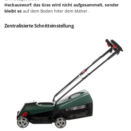
Omas
Heckauswurf: das Gras wird nicht aufgesammelt, sonder
bleibt es
auf dem Boden hiter dem Mäher .
Ompagrill
Ooni
Zentralisierte Schnitteinstellung
Oriental Koshin
Outdoorchef
P
Palazzetti
Palumbo Pavi
Partisani
Paterlini
Philips
Pramac
Prismafood
R
R.G.V.