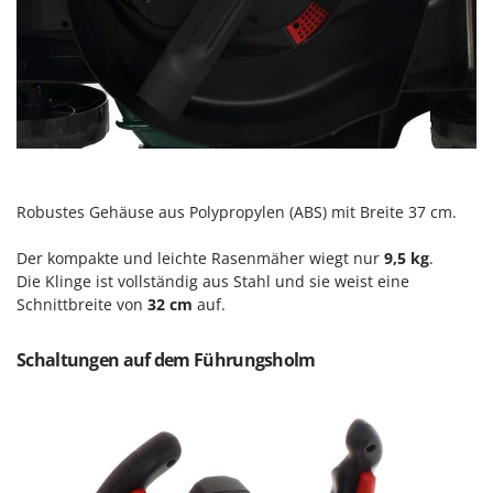
Santos
Sbaraglia
Schnitzer
Seven Italy
Shark
Shindaiwa
Silky
Robustes Gehäuse aus Polypropylen (ABS) mit Breite 37 cm.
Simatech
Der kompakte und leichte Rasenmäher wiegt nur
9,5 kg
.
Sirman
Die Klinge ist vollständig aus Stahl und sie weist eine
Schnittbreite von
32 cm
auf.
Skil
Smartwood
Schaltungen auf dem Führungsholm
Smeg
Snapper
Solidur
Spice Electronics