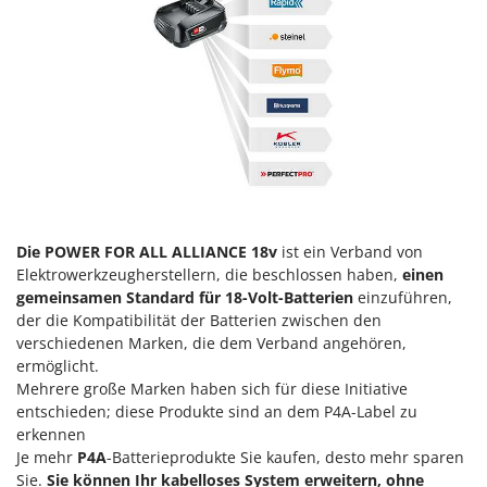
Forest Master
P
Palettengabeln für Traktoren
Francini
Pelletpressen
G
Pflüge für Traktor
G3 Ferrari
Planierschilder für Traktoren
Gardena
Plasmaschneider
Garofalo
Poolroboter
GeoTech
Pools
GeoTech Pro
Die POWER FOR ALL ALLIANCE 18v
ist ein Verband von
Poolstaubsauger
Elektrowerkzeugherstellern, die beschlossen haben,
einen
Gierre
gemeinsamen Standard für 18-Volt-Batterien
einzuführen,
Ginko - MGM
R
der die Kompatibilität der Batterien zwischen den
Rasenmäher
Gipeco
verschiedenen Marken, die dem Verband angehören,
Rasensodenschneider
ermöglicht.
Girmi
Mehrere große Marken haben sich für diese Initiative
Rasentraktoren Aufsitzmäher
Goodyear
entschieden; diese Produkte sind an dem P4A-Label zu
Rasentrimmer - Kantenschneider
erkennen
GRAEF
Rasentrimmer - Motorsensen - Freischneider
Je mehr
P4A
-Batterieprodukte Sie kaufen, desto mehr sparen
Gre
Sie.
Sie können Ihr kabelloses System erweitern, ohne