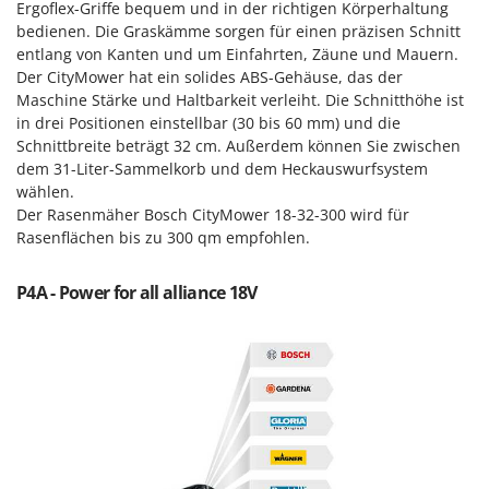
M
Mähroboter
Ergoflex-Griffe bequem und in der richtigen Körperhaltung
Famag
bedienen. Die Graskämme sorgen für einen präzisen Schnitt
Maisentkörnungsmaschinen
Famur
entlang von Kanten und um Einfahrten, Zäune und Mauern.
Manuelle Heckenscheren
Der CityMower hat ein solides ABS-Gehäuse, das der
FARMER
Maschine Stärke und Haltbarkeit verleiht. Die Schnitthöhe ist
Mehrzweck-Sauggeräte
FBC
in drei Positionen einstellbar (30 bis 60 mm) und die
Minibacköfen
Schnittbreite beträgt 32 cm. Außerdem können Sie zwischen
Ferrari Group
dem 31-Liter-Sammelkorb und dem Heckauswurfsystem
Motorhacken - Gartenfräsen
Ferroni
wählen.
Motorspritzen
Ferrua
Der Rasenmäher Bosch CityMower 18-32-300 wird für
Mulcher für Traktor
Rasenflächen bis zu 300 qm empfohlen.
FIAC
FIEM
N
P4A - Power for all alliance 18V
Notstromaggregat
Fimar
Nudelmaschinen
FINI
Fiorentini
O
Obstmühlen Obsthäcksler Obstmuser
Fiskars
Obstpressen
Flymo
Olivenernter und Schüttler
Fontana Forni