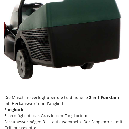
Mowox
MTD
N
New O.M.R.A.
Nilfisk
Ninja
Novatec
Novital
NuAir
NuovaFac
O
Die Maschine verfügt über die traditionelle
2 in 1 Funktion
Officine Savioli
mit Heckauswurf und Fangkorb.
Oliviero
Fangkorb
:
Olix
Es ermöglicht, das Gras in den Fangkorb mit
Fassungsvermögen 31 lt aufzusammeln. Der Fangkorb ist mit
OMA
Griff ausgestattet.