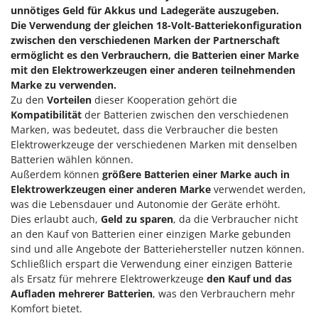
Reinigungsmaschinen für Fassaden, Fenster und PV-Anlagen
unnötiges Geld für Akkus und Ladegeräte auszugeben.
GreenBay
Rührtöpfe mit Elektrischem Rührwerk
Die Verwendung der gleichen 18-Volt-Batteriekonfiguration
Greenworks
zwischen den verschiedenen Marken der Partnerschaft
Rupfmaschinen
GRIFO
ermöglicht es den Verbrauchern, die Batterien einer Marke
mit den Elektrowerkzeugen einer anderen teilnehmenden
S
GVS
Marke zu verwenden.
Sämaschinen und Düngerstreuer
GYS
Zu den
Vorteilen
dieser Kooperation gehört die
Scheibenpflüge
Kompatibilität
der Batterien zwischen den verschiedenen
H
Schneefräsen
Marken, was bedeutet, dass die Verbraucher die besten
Hailo
Elektrowerkzeuge der verschiedenen Marken mit denselben
Schneeräumer
Helvi
Batterien wählen können.
Schrotmühlen - elektrisch
Außerdem können
größere Batterien einer Marke auch in
Henx
Elektrowerkzeugen einer anderen Marke
verwendet werden,
Schwader für Traktoren
HiKOKI
was die Lebensdauer und Autonomie der Geräte erhöht.
Schweißgeräte
Dies erlaubt auch,
Geld zu sparen
, da die Verbraucher nicht
Honda
an den Kauf von Batterien einer einzigen Marke gebunden
Seilwinden - Motorseilwinden
sind und alle Angebote der Batteriehersteller nutzen können.
I
Sichelmähwerke für Traktoren
Schließlich erspart die Verwendung einer einzigen Batterie
Idromatic
Sichelmulcher für Traktoren
als Ersatz für mehrere Elektrowerkzeuge
den Kauf und das
Il-Tec
Aufladen mehrerer Batterien
, was den Verbrauchern mehr
Sortierer für Oliven
Imperia
Komfort bietet.