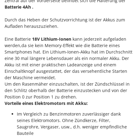
Vogelscheuchen - Vogelabwehr
Zentral auf der Vorderseite befindet sich die Halterung der
KitchenAid
Batterie 4Ah .
W
Komo
Wasserpumpen
Durch das Heben der Schutzvorrichtung ist der Akkus zum
Aufladen herauszuziehen.
L
Wasserpumpen für Traktoren
Laica
Wein- und Obstpressen
Eine Batterie
18V Lithium-Ionen
kann jederzeit aufgeladen
Lampacrescia - MGM
Wein- und Ölschichtenfilter
werden,da sie kein Memory-Effekt wie die Batterie eines
Landxcape
Smartphones hat. Ein Lithium-Ionen-Akku hat im Durchschnitt
Weitere Produkte
eine 30 mal längere Lebensdauer als ein normaler Akku. Der
LAR Casalinghi
Wiesenwalzen für Traktor
Akku ist mit einer praktischen Ladeanzeige und einem
Lavor
Einschaltknopf ausgestattet, der das versehentliche Starten
Wippsägen
Linea VZ
der Maschine vermeidet.
Wurstfüller
Um den Rasenmäher einzuschalten, ist der Zündschlüssel in
Lisam
den Schlitz oberhalb der Batterie einzustecken und von der
Z
Lotusgrill
Position 0 zur Position 1 zu drehen.
Zerstäuber
Vorteile eines Elektromotors mit Akku:
M
Zinkeneggen
M.A.I.BO.
Im Vergleich zu Benzinmotoren zuverlässiger dank
Zubehör für Rasentraktoren
seines Elektromotors. Ohne Zündkerze, Filter,
Macom
Saugrohre, Vergaser, usw., d.h. weniger empfindliche
Macte Ovens
Bauteile