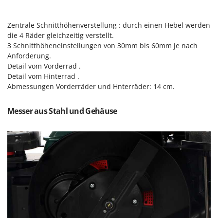
Rato
Reber
Zentrale Schnitthöhenverstellung : durch einen Hebel werden
Redback
die 4 Räder gleichzeitig verstellt.
3 Schnitthöheneinstellungen von 30mm bis 60mm je nach
Resto Italia
Anforderung.
Ribimex
Detail vom Vorderrad .
Detail vom Hinterrad .
Ripartrak
Abmessungen Vorderräder und Hnterräder: 14 cm.
Ritter
River Systems
Messer aus Stahl und Gehäuse
Robomow
Rossofuoco
Rover Pompe
Royal Food
Ryobi
S
S.T.P.