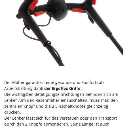
Spiralmac
Spring Protezione
Spyro
Stanley
Stiga
Stocker
Sunseeker
T
Tecla
TecnoGen
Der Mäher garantiert eine gesunde und komfortable
Tellarini Pompe
Arbeitshaltung dank
der Ergoflex Griffe .
Die wichtigsten Betätigungseinrichtungen befinden sich am
Telwin
Lenker .Um den Rasenmäher einzuschalten, muss man den
Tenco
zentralen Knopf und die 2 Einschaltknöpfe gleichzeitig
drücken.
Tineco
Der Lenker lässt sich für das Verstauen oder den Transport
Titania
durch den 2 Knöpfe abmontieren. Seine Länge ist auch