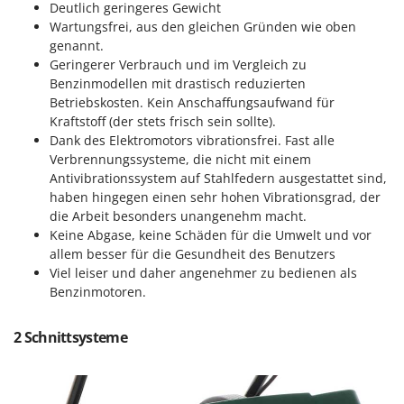
Deutlich geringeres Gewicht
Makita
Wartungsfrei, aus den gleichen Gründen wie oben
MAMMAMIA
genannt.
Marcato
Geringerer Verbrauch und im Vergleich zu
Benzinmodellen mit drastisch reduzierten
Marina Systems
Betriebskosten. Kein Anschaffungsaufwand für
Master
Kraftstoff (der stets frisch sein sollte).
Dank des Elektromotors vibrationsfrei. Fast alle
Mastercook
Verbrennungssysteme, die nicht mit einem
McCulloch
Antivibrationssystem auf Stahlfedern ausgestattet sind,
haben hingegen einen sehr hohen Vibrationsgrad, der
MCH
die Arbeit besonders unangenehm macht.
Michelin
Keine Abgase, keine Schäden für die Umwelt und vor
Mille
allem besser für die Gesundheit des Benutzers
Viel leiser und daher angenehmer zu bedienen als
Minox
Benzinmotoren.
Mockmill
More than chef
2 Schnittsysteme
MOSA
MOVA