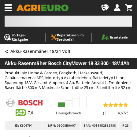
-1
30‑Tage-
Reparaturen im
A
A
Ersatzteile
Rückgabe
Servicefall
Abbeermaschinen - Traubenmühlen
ABAC
<
Abfüllgeräte
AgriEuro Premium
Akku-Rasenmäher 18/24 Volt
Akku Gartenscheren
AgriEuro TOP-LINE
Akku-Rasenmäher Bosch CityMower 18-32-300 - 18V 4Ah
Akku Gras- und Strauchscheren
AGT
Produktlinie Home & Garden, Fangkorb, Heckauswurf,
Akku-Stichsägen
Aima
Gehäusematerial ABS, Motortyp Akkubetrieben, Batterietyp Li-Ion,
Spannung 18 V, Gesamt-Amperes 4 Ah, Batterie-Anzahl 1, Empfohlene
Allzwecktransporter - Motorschubkarren
Airmec
Rasenfläche 300 m², Maximale Schnitthöhe 25 cm, Schnittbreite 32 cm
Alu-Teleskopleitern
AL-KO
Anbaubagger Heckbagger für Traktoren
ALA 2000
7,6
Hausgebrauch
(3)
4,67/5
Arbeitsschutzkleidung
Alce
Aschesauger
Alpina
ID
: K606791
MPN: 06008B9A07
EAN: 4059952562988
R-23
Astkettensägen - Hochentaster
Ama