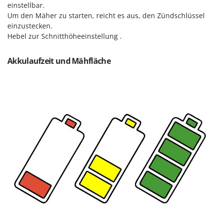
Tornado
einstellbar.
Um den Mäher zu starten, reicht es aus, den Zündschlüssel
Tre Spade
einzustecken.
Trev - Abrek - TecnoVIR
Hebel zur Schnitthöheeinstellung .
Trotec
Akkulaufzeit und Mähfläche
Troy-Bilt
U
Udor
Unger
V
Verdemax
Vesco
Volpi
W
Waldner
Weber