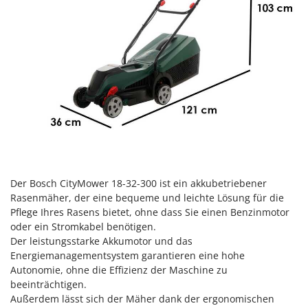
Klimaanlagen – Klimageräte
E
Knetmaschinen
Echo
Knochensägen
EcoFlow
Kompressoren - elektrisch
Edilmark
Kompressoren für Ernte und Baumschnitt
Effeuno
Kreiseleggen
Einhell
Küchenreiben - elektrisch
Elegen
Kükenaufzuchtboxen
Energy Gruppi
Enotecnica Pillan
L
Der Bosch CityMower 18-32-300 ist ein akkubetriebener
Laderampe aus Aluminium
Eschenfelder
Rasenmäher, der eine bequeme und leichte Lösung für die
Laubsauger - Laubbläser
Pflege Ihres Rasens bietet, ohne dass Sie einen Benzinmotor
EuroMech
oder ein Stromkabel benötigen.
Laubsauger auf Rädern
Eurosystems
Der leistungsstarke Akkumotor und das
Luftentfeuchter
Energiemanagementsystem garantieren eine hohe
F
Autonomie, ohne die Effizienz der Maschine zu
Luftkühler
FAC
beeinträchtigen.
Fama Industrie
Außerdem lässt sich der Mäher dank der ergonomischen