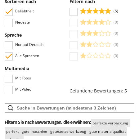
Sortieren nach
Filtern nach
Santos
Ausschluss oder Zensur veröffentlicht, mit Ausnahme von
unangemessenen Texten und Inhalten oder der Verletzung der
Beliebtheit
(5)
Sbaraglia
Privatsphäre von Personen.
Schnitzer
Neueste
(0)
Alle Bewertungen, sowohl die positiven als auch die negativen, können vom
Benutzer leicht eingesehen werden, auch dank der Filter, die eine
Seven Italy
(0)
Sprache
vereinfachte Auswahl ermöglichen, einschließlich der Auswahl von
Shark
positiven oder negativen Bewertungen.
Nur auf Deutsch
(0)
Shindaiwa
Alle Sprachen
(0)
Silky
Simatech
Multimedia
Sirman
Mit Fotos
Skil
Mit Video
Gefundene Bewertungen:
5
Smartwood
Smeg
Snapper
Filtern Sie nach Bewertungen, die erwähnen:
perfekte verpackung
Solidur
perfekt
gute maschine
getestetes werkzeug
gute materialqualität
Spice Electronics