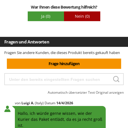
War Ihnen diese Bewertung hilfreich?
Ja
(0)
Nein
(0)
Fragen und Antworten
Fragen Sie andere Kunden, die dieses Produkt bereits gekauft haben
Frage hinzufügen
Automatisch übersetzter Text
Original anzeigen
von
Luigi
A.
(Italy)
Datum
14/4/2026
Hallo, ich würde gerne wissen, wie der
Kurier das Paket entlädt, da es ja recht groß
ist.