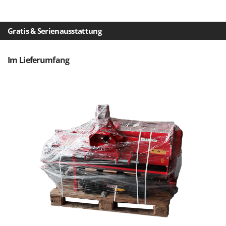
Makita
MAMMAMIA
Gratis & Serienausstattung
Marcato
Marina Systems
Im Lieferumfang
Master
Mastercook
McCulloch
MCH
Michelin
Mille
Minox
Mockmill
More than chef
MOSA
MOVA