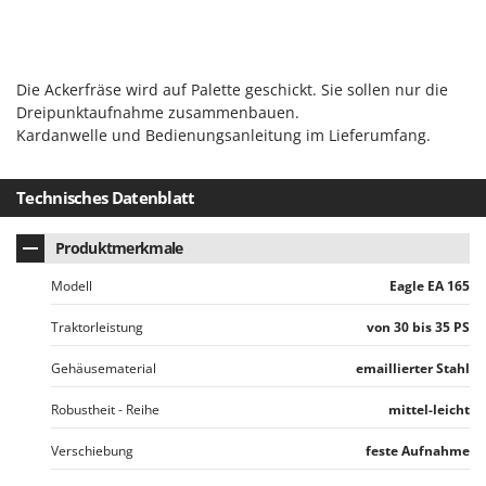
Mowox
MTD
Die Ackerfräse wird auf Palette geschickt. Sie sollen nur die
N
New O.M.R.A.
Dreipunktaufnahme zusammenbauen.
Kardanwelle und Bedienungsanleitung im Lieferumfang.
Nilfisk
Ninja
Technisches Datenblatt
Novatec
Novital
Produktmerkmale
NuAir
Modell
Eagle EA 165
NuovaFac
Traktorleistung
von 30 bis 35 PS
O
Officine Savioli
Gehäusematerial
emaillierter Stahl
Oliviero
Robustheit - Reihe
mittel-leicht
Olix
Verschiebung
feste Aufnahme
OMA