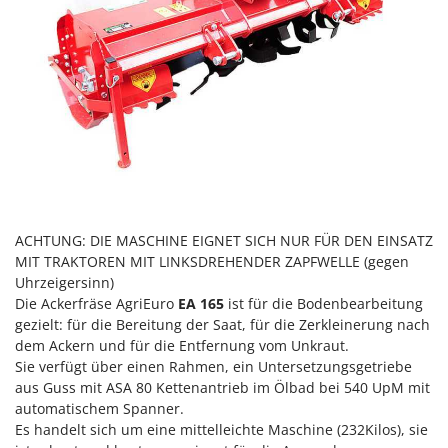
Heckenscheren
Comet
Heißluftfritteusen
Cresco
Heizkanonen und Elektroheizer
Cruccolini
Hochdruckreiniger
CTEK
Hochgrasmäher
D
Holzbacköfen Außenbereich für Pizza und Braten
Dal Degan
Holzspalter
DCG
Hubwagen
Deca
ACHTUNG: DIE MASCHINE EIGNET SICH NUR FÜR DEN EINSATZ
DeWalt
MIT TRAKTOREN MIT LINKSDREHENDER ZAPFWELLE (gegen
K
Kabelpflüge für die Drainage
Uhrzeigersinn)
Di Martino
Die Ackerfräse AgriEuro
EA 165
ist für die Bodenbearbeitung
Kartoffellegemaschine für Traktoren
Diavola Pro
gezielt: für die Bereitung der Saat, für die Zerkleinerung nach
Kartoffelroder für Traktoren
Diesse
dem Ackern und für die Entfernung vom Unkraut.
Sie verfügt über einen Rahmen, ein Untersetzungsgetriebe
Kehrmaschinen
Docma
aus Guss mit ASA 80 Kettenantrieb im Ölbad bei 540 UpM mit
Kettensägen
Dominion
automatischem Spanner.
Kippbare Heckschaufeln für Traktoren
Es handelt sich um eine mittelleichte Maschine (232Kilos), sie
Dreame