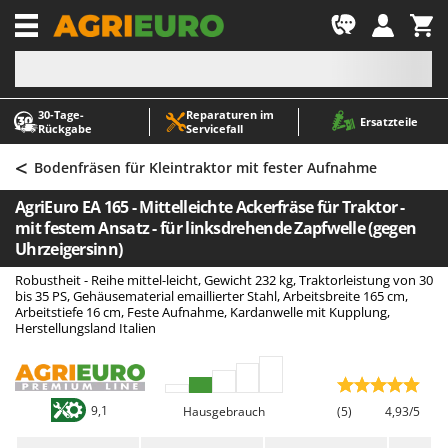
-1
30‑Tage-
Reparaturen im
A
A
Ersatzteile
Rückgabe
Servicefall
Abbeermaschinen - Traubenmühlen
ABAC
<
Abfüllgeräte
AgriEuro Premium
Bodenfräsen für Kleintraktor mit fester Aufnahme
Akku Gartenscheren
AgriEuro TOP-LINE
AgriEuro EA 165 - Mittelleichte Ackerfräse für Traktor -
Akku Gras- und Strauchscheren
AGT
mit festem Ansatz - für linksdrehende Zapfwelle (gegen
Uhrzeigersinn)
Akku-Stichsägen
Aima
Robustheit - Reihe mittel-leicht, Gewicht 232 kg, Traktorleistung von 30
Allzwecktransporter - Motorschubkarren
Airmec
bis 35 PS, Gehäusematerial emaillierter Stahl, Arbeitsbreite 165 cm,
Arbeitstiefe 16 cm, Feste Aufnahme, Kardanwelle mit Kupplung,
Alu-Teleskopleitern
AL-KO
Herstellungsland Italien
Anbaubagger Heckbagger für Traktoren
ALA 2000
Arbeitsschutzkleidung
Alce
Aschesauger
Alpina
9,1
Hausgebrauch
(5)
4,93/5
Astkettensägen - Hochentaster
Ama