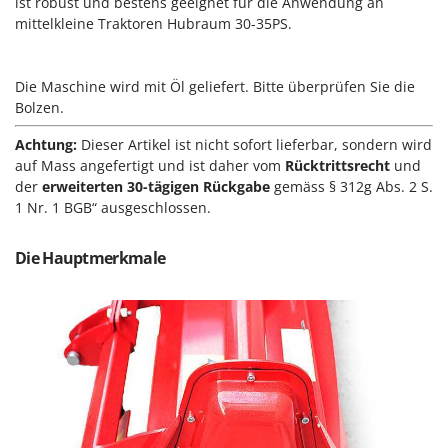
ist robust und bestens geeignet für die Anwendung an
Klimaanlagen – Klimageräte
mittelkleine Traktoren Hubraum 30-35PS.
E
Knetmaschinen
Echo
Knochensägen
EcoFlow
Die Maschine wird mit Öl geliefert. Bitte überprüfen Sie die
Kompressoren - elektrisch
Edilmark
Bolzen.
Kompressoren für Ernte und Baumschnitt
Effeuno
Achtung:
Dieser Artikel ist nicht sofort lieferbar, sondern wird
Kreiseleggen
Einhell
auf Mass angefertigt und ist daher vom
Rücktrittsrecht
und
der
erweiterten 30-tägigen Rückgabe
gemäss § 312g Abs. 2 S.
Küchenreiben - elektrisch
Elegen
1 Nr. 1 BGB“ ausgeschlossen.
Kükenaufzuchtboxen
Energy Gruppi
Enotecnica Pillan
Die Hauptmerkmale
L
Laderampe aus Aluminium
Eschenfelder
Laubsauger - Laubbläser
EuroMech
Laubsauger auf Rädern
Eurosystems
Luftentfeuchter
F
Luftkühler
FAC
Fama Industrie