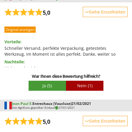
Tornado
5,0
Tre Spade
Siehe Einzelheiten
Trev - Abrek - TecnoVIR
Robustheit
Trotec
Original anzeigen
Leistung
Troy-Bilt
Benutzerfreundlichkeit
Vorteile:
Qualität / Preis
Schneller Versand, perfekte Verpackung, getestetes
U
Werkzeug, im Moment ist alles perfekt. Danke, weiter so
Udor
Schwierigkeitsgrad Zusammenbau
Nachteile:
Unger
Verpackung
Nichts zu berichten
War Ihnen diese Bewertung hilfreich?
V
Verdemax
Ja
(5)
Nein
(1)
Vesco
Volpi
Jean-Paul E.
Entrechaux (Vaucluse)
21/02/2021
Von AgriEuro geprüfter Einkauf
27/01/2021
W
Waldner
5,0
Siehe Einzelheiten
Weber
Robustheit