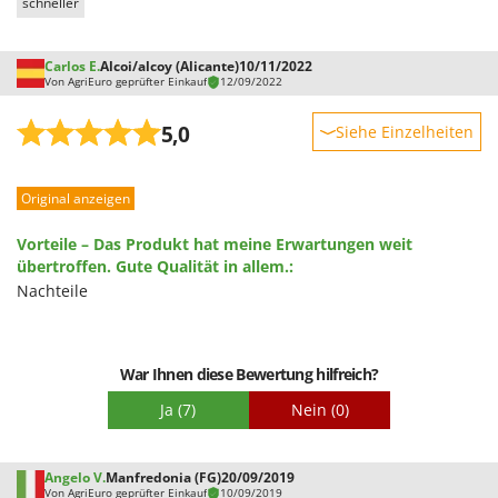
schneller
Spiralmac
Spring Protezione
Carlos E.
Alcoi/alcoy (Alicante)
10/11/2022
Spyro
Von AgriEuro geprüfter Einkauf
12/09/2022
Stanley
5,0
Siehe Einzelheiten
Stiga
Robustheit
Stocker
Original anzeigen
Leistung
Sunseeker
Benutzerfreundlichkeit
Vorteile – Das Produkt hat meine Erwartungen weit
T
Qualität / Preis
übertroffen. Gute Qualität in allem.:
Tecla
Nachteile
Schwierigkeitsgrad Zusammenbau
TecnoGen
Verpackung
Tellarini Pompe
War Ihnen diese Bewertung hilfreich?
Telwin
Tenco
Ja
(7)
Nein
(0)
Tineco
Titania
Angelo V.
Manfredonia (FG)
20/09/2019
Von AgriEuro geprüfter Einkauf
10/09/2019