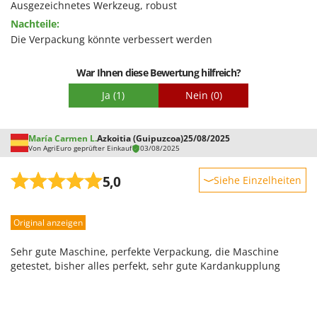
Qualität / Preis
Ausgezeichnetes Werkzeug, robust
Nachteile:
Schwierigkeitsgrad Zusammenbau
Die Verpackung könnte verbessert werden
Verpackung
War Ihnen diese Bewertung hilfreich?
Ja
(1)
Nein
(0)
María Carmen L.
Azkoitia (Guipuzcoa)
25/08/2025
Von AgriEuro geprüfter Einkauf
03/08/2025
5,0
Siehe Einzelheiten
Robustheit
Original anzeigen
Leistung
Benutzerfreundlichkeit
Sehr gute Maschine, perfekte Verpackung, die Maschine
Qualität / Preis
getestet, bisher alles perfekt, sehr gute Kardankupplung
Schwierigkeitsgrad Zusammenbau
Verpackung