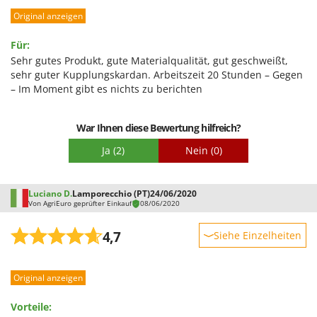
WIDU
Original anzeigen
Leistung
Wiper EcoRobot
Benutzerfreundlichkeit
Für:
Wolf Garten
Qualität / Preis
Sehr gutes Produkt, gute Materialqualität, gut geschweißt,
Wortex
sehr guter Kupplungskardan. Arbeitszeit 20 Stunden – Gegen
Schwierigkeitsgrad Zusammenbau
– Im Moment gibt es nichts zu berichten
Worx
Verpackung
Y
War Ihnen diese Bewertung hilfreich?
Yard Force
Ja
(2)
Nein
(0)
Z
Zanon
Zephir
Luciano D.
Lamporecchio (PT)
24/06/2020
Von AgriEuro geprüfter Einkauf
08/06/2020
ZGrills
4,7
Zodiac
Siehe Einzelheiten
Zomax
Robustheit
Original anzeigen
Leistung
Benutzerfreundlichkeit
Vorteile: