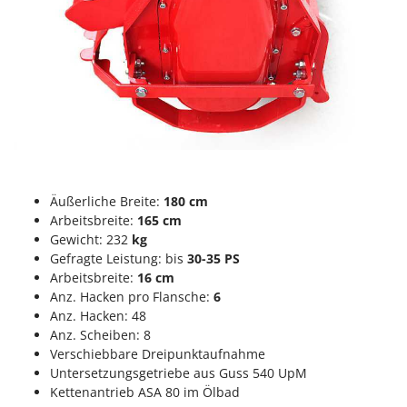
M
Mähroboter
Famag
Maisentkörnungsmaschinen
Famur
Manuelle Heckenscheren
FARMER
Mehrzweck-Sauggeräte
FBC
Minibacköfen
Ferrari Group
Motorhacken - Gartenfräsen
Ferroni
Motorspritzen
Ferrua
Mulcher für Traktor
Äußerliche Breite:
180 cm
FIAC
Arbeitsbreite:
165 cm
FIEM
N
Gewicht: 232
kg
Notstromaggregat
Fimar
Gefragte Leistung: bis
30-35 PS
Nudelmaschinen
Arbeitsbreite:
16 cm
FINI
Anz. Hacken pro Flansche:
6
Fiorentini
Anz. Hacken: 48
O
Obstmühlen Obsthäcksler Obstmuser
Anz. Scheiben: 8
Fiskars
Verschiebbare Dreipunktaufnahme
Obstpressen
Flymo
Untersetzungsgetriebe aus Guss 540 UpM
Olivenernter und Schüttler
Kettenantrieb ASA 80 im Ölbad
Fontana Forni