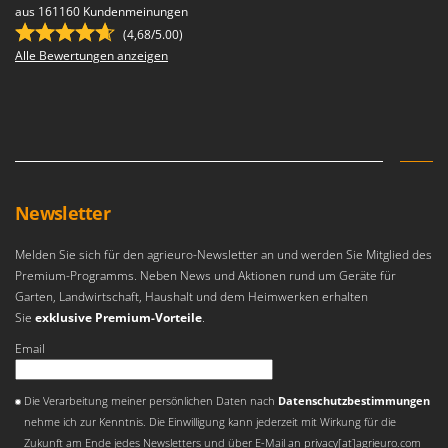
aus 161160 Kundenmeinungen
(4,68/5.00)
Alle Bewertungen anzeigen
Newsletter
Melden Sie sich für den agrieuro-Newsletter an und werden Sie Mitglied des
Premium-Programms. Neben News und Aktionen rund um Geräte für
Garten, Landwirtschaft, Haushalt und dem Heimwerken erhalten
Sie
exklusive Premium-Vorteile
.
Email
Es ist ein Fehler aufgetreten
Die Verarbeitung meiner persönlichen Daten nach
Datenschutzbestimmungen
nehme ich zur Kenntnis. Die Einwilligung kann jederzeit mit Wirkung für die
Zukunft am Ende jedes Newsletters und über E-Mail an privacy[at]agrieuro.com