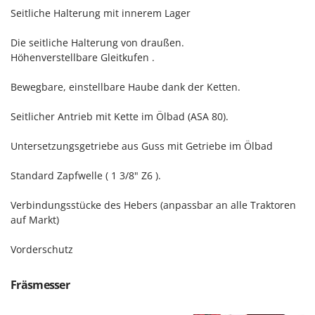
Forest Master
P
Seitliche Halterung mit innerem Lager
Palettengabeln für Traktoren
Francini
Die seitliche Halterung von draußen.
Pelletpressen
Höhenverstellbare Gleitkufen .
G
Pflüge für Traktor
G3 Ferrari
Planierschilder für Traktoren
Bewegbare, einstellbare Haube dank der Ketten.
Gardena
Plasmaschneider
Garofalo
Seitlicher Antrieb mit Kette im Ölbad (ASA 80).
Poolroboter
GeoTech
Untersetzungsgetriebe aus Guss mit Getriebe im Ölbad
Pools
GeoTech Pro
Poolstaubsauger
Standard Zapfwelle ( 1 3/8" Z6 ).
Gierre
Ginko - MGM
R
Verbindungsstücke des Hebers (anpassbar an alle Traktoren
Rasenmäher
auf Markt)
Gipeco
Rasensodenschneider
Girmi
Vorderschutz
Rasentraktoren Aufsitzmäher
Goodyear
Rasentrimmer - Kantenschneider
Fräsmesser
GRAEF
Rasentrimmer - Motorsensen - Freischneider
Gre