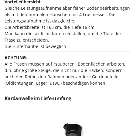
Sprühgeräte für Pflanzenbehandlung
Vorteileübersicht
Infaco
Gleiche Leistungsaufnahme aber feiner Bodenbearbeitungen
Stäubegeräte für Traktor
Intec
als mit den normalen Flanschen mit 4 Fräsmesser. Die
Staubsauger - Elektrobesen
Leistungsaufnahme ist dasgleiche.
Intex
Die Arbeitsbreite ist 165 cm, die Tiefe 16 cm.
Iseki
T
Man kann die seitliche Kufen einstellen, um die Tiefe der
Teppichreiniger und Teppichbodenreiniger
Fräse zu entscheiden.
Italyco
Thermische und mechanische Unkrautbrenner
Die Hinterhaube ist beweglich
ITM
Tomatenpressen
ACHTUNG:
J
Alle Fräsen müssen auf "sauberen" Bodenflächen arbeiten,
Tragbare Powerstationen
JOLLY ITALIA
d.h. ohne große Steige, die nicht nur die Hacken, sondern
Traktor-Heckenscheren mit Ausleger
auch den Rotor, den Rahmen oder andere Getriebeteile
K
(Öldichtungen, Lager, usw..) beschädigen können.
KAAZ
U
Umfüllpumpen
Karcher
Kardanwelle im Lieferumfang
Umkehrfräsen
Kasco
Kemper
V
Vakuumiergeräte
Kenwood
Vertikutierer
Keter