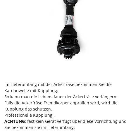
Vogelscheuchen - Vogelabwehr
KitchenAid
W
Komo
Wasserpumpen
L
Wasserpumpen für Traktoren
Laica
Wein- und Obstpressen
Lampacrescia - MGM
Wein- und Ölschichtenfilter
Landxcape
Weitere Produkte
LAR Casalinghi
Wiesenwalzen für Traktor
Lavor
Wippsägen
Linea VZ
Wurstfüller
Lisam
Im Lieferumfang mit der Ackerfräse bekommen Sie die
Kardanwelle mit Kupplung.
Z
Lotusgrill
Zerstäuber
So kann man die Lebensdauer der Ackerfräse verlängern.
Falls die Ackerfräse Fremdkörper anprallen wird, wird die
M
Zinkeneggen
M.A.I.BO.
Kupplung das schutzen.
Zubehör für Rasentraktoren
Professionelle Kupplung .
Macom
ACHTUNG
: fast kein Gerät verfügt über diese Vorrichtung und
Macte Ovens
Sie bekommen sie im Lieferumfang.