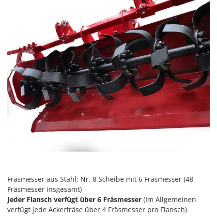
Reinigungsmaschinen für Fassaden, Fenster und PV-Anlagen
GreenBay
Rührtöpfe mit Elektrischem Rührwerk
Greenworks
Rupfmaschinen
GRIFO
S
GVS
Sämaschinen und Düngerstreuer
GYS
Scheibenpflüge
H
Schneefräsen
Hailo
Schneeräumer
Helvi
Schrotmühlen - elektrisch
Henx
Schwader für Traktoren
HiKOKI
Schweißgeräte
Honda
Seilwinden - Motorseilwinden
I
Sichelmähwerke für Traktoren
Fräsmesser aus Stahl: Nr. 8 Scheibe mit 6 Fräsmesser (48
Idromatic
Fräsmesser insgesamt)
Sichelmulcher für Traktoren
Il-Tec
Jeder Flansch verfügt über 6 Fräsmesser
(Im Allgemeinen
Sortierer für Oliven
verfügt jede Ackerfräse über 4 Fräsmesser pro Flansch)
Imperia