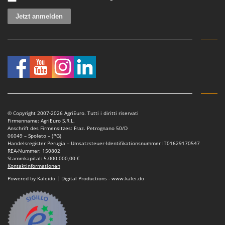
© Copyright 2007-2026 AgriEuro. Tutti i diritti riservati
Firmenname: AgriEuro S.R.L.
Anschrift des Firmensitzes: Fraz. Petrognano 50/D
06049 – Spoleto – (PG)
Handelsregister Perugia – Umsatzsteuer-Identifikationsnummer IT01629170547
REA-Nummer: 150802
Stammkapital: 5.000.000,00 €
Kontaktinformationen
Powered by Kaleido | Digital Productions - www.kalei.do