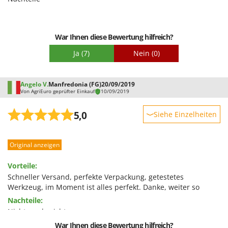
Schwierigkeitsgrad Zusammenbau
Spiralmac
Verpackung
Spring Protezione
Spyro
War Ihnen diese Bewertung hilfreich?
Stanley
Ja
(7)
Nein
(0)
Stiga
Stocker
Angelo V.
Manfredonia (FG)
20/09/2019
Von AgriEuro geprüfter Einkauf
10/09/2019
Sunseeker
5,0
Siehe Einzelheiten
T
Tecla
Robustheit
TecnoGen
Original anzeigen
Leistung
Tellarini Pompe
Benutzerfreundlichkeit
Vorteile:
Telwin
Qualität / Preis
Schneller Versand, perfekte Verpackung, getestetes
Werkzeug, im Moment ist alles perfekt. Danke, weiter so
Tenco
Schwierigkeitsgrad Zusammenbau
Nachteile:
Tineco
Verpackung
Nichts zu berichten
Titania
War Ihnen diese Bewertung hilfreich?