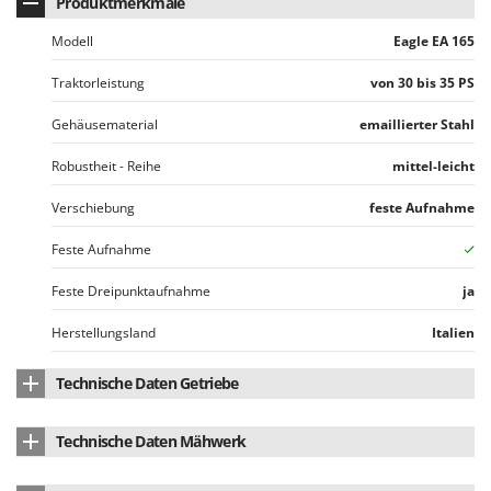
Produktmerkmale
Mowox
Modell
Eagle EA 165
MTD
Traktorleistung
von 30 bis 35 PS
N
New O.M.R.A.
Gehäusematerial
emaillierter Stahl
Nilfisk
Robustheit - Reihe
mittel-leicht
Ninja
Novatec
Verschiebung
feste Aufnahme
Novital
Feste Aufnahme
NuAir
Feste Dreipunktaufnahme
ja
NuovaFac
Herstellungsland
Italien
O
Officine Savioli
Technische Daten Getriebe
Oliviero
Untersetzungsgetriebe aus Gusseisen
ja
Olix
Technische Daten Mähwerk
OMA
Arbeitsbreite
165 cm