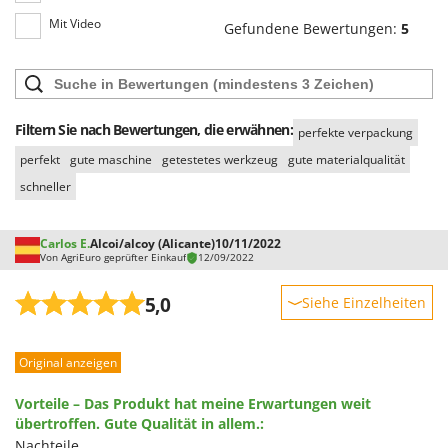
Santos
Mit Video
Gefundene Bewertungen:
5
Sbaraglia
Schnitzer
Seven Italy
Shark
Filtern Sie nach Bewertungen, die erwähnen:
perfekte verpackung
Shindaiwa
perfekt
gute maschine
getestetes werkzeug
gute materialqualität
schneller
Silky
Simatech
Carlos E.
Alcoi/alcoy (Alicante)
10/11/2022
Sirman
Von AgriEuro geprüfter Einkauf
12/09/2022
Skil
5,0
Siehe Einzelheiten
Smartwood
Robustheit
Smeg
Original anzeigen
Leistung
Snapper
Benutzerfreundlichkeit
Solidur
Vorteile – Das Produkt hat meine Erwartungen weit
Qualität / Preis
übertroffen. Gute Qualität in allem.:
Spice Electronics
Nachteile