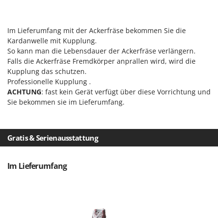
Vogelscheuchen - Vogelabwehr
KitchenAid
W
Komo
Wasserpumpen
Im Lieferumfang mit der Ackerfräse bekommen Sie die
Kardanwelle mit Kupplung.
L
Wasserpumpen für Traktoren
Laica
So kann man die Lebensdauer der Ackerfräse verlängern.
Wein- und Obstpressen
Falls die Ackerfräse Fremdkörper anprallen wird, wird die
Lampacrescia - MGM
Kupplung das schutzen.
Wein- und Ölschichtenfilter
Landxcape
Professionelle Kupplung .
Weitere Produkte
ACHTUNG
: fast kein Gerät verfügt über diese Vorrichtung und
LAR Casalinghi
Wiesenwalzen für Traktor
Sie bekommen sie im Lieferumfang.
Lavor
Wippsägen
Linea VZ
Wurstfüller
Lisam
Gratis & Serienausstattung
Z
Lotusgrill
Zerstäuber
Im Lieferumfang
M
Zinkeneggen
M.A.I.BO.
Zubehör für Rasentraktoren
Macom
Macte Ovens