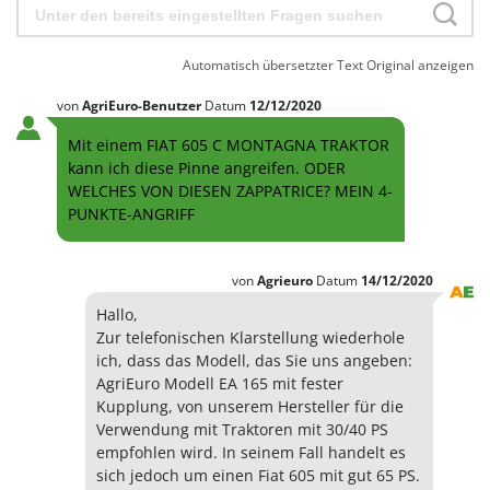
Automatisch übersetzter Text
Original anzeigen
von
AgriEuro-Benutzer
Datum
12/12/2020
Mit einem FIAT 605 C MONTAGNA TRAKTOR
kann ich diese Pinne angreifen. ODER
WELCHES VON DIESEN ZAPPATRICE? MEIN 4-
PUNKTE-ANGRIFF
von
Agrieuro
Datum
14/12/2020
Hallo,
Zur telefonischen Klarstellung wiederhole
ich, dass das Modell, das Sie uns angeben:
AgriEuro Modell EA 165 mit fester
Kupplung, von unserem Hersteller für die
Verwendung mit Traktoren mit 30/40 PS
empfohlen wird. In seinem Fall handelt es
sich jedoch um einen Fiat 605 mit gut 65 PS.