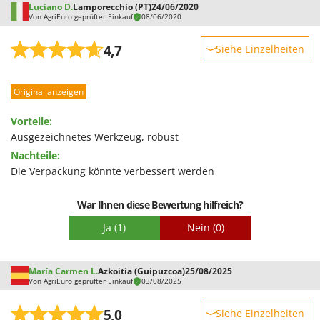
WIDU
Luciano D.
Lamporecchio (PT)
24/06/2020
Von AgriEuro geprüfter Einkauf
08/06/2020
Wiper EcoRobot
Wolf Garten
4,7
Siehe Einzelheiten
Wortex
Robustheit
Worx
Original anzeigen
Leistung
Benutzerfreundlichkeit
Vorteile:
Y
Yard Force
Qualität / Preis
Ausgezeichnetes Werkzeug, robust
Nachteile:
Schwierigkeitsgrad Zusammenbau
Z
Die Verpackung könnte verbessert werden
Zanon
Verpackung
Zephir
War Ihnen diese Bewertung hilfreich?
ZGrills
Ja
(1)
Nein
(0)
Zodiac
Zomax
María Carmen L.
Azkoitia (Guipuzcoa)
25/08/2025
Von AgriEuro geprüfter Einkauf
03/08/2025
5,0
Siehe Einzelheiten