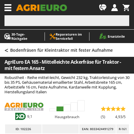
-1
30‑Tage-
Reparaturen im
A
A
Ersatzteile
Rückgabe
Servicefall
Abbeermaschinen - Traubenmühlen
ABAC
<
Abfüllgeräte
AgriEuro Premium
Bodenfräsen für Kleintraktor mit fester Aufnahme
Akku Gartenscheren
AgriEuro TOP-LINE
AgriEuro EA 165 - Mittelleichte Ackerfräse für Traktor -
Akku Gras- und Strauchscheren
AGT
mit festem Ansatz
Akku-Stichsägen
Aima
Robustheit - Reihe mittel-leicht, Gewicht 232 kg, Traktorleistung von 30
bis 35 PS, Gehäusematerial emaillierter Stahl, Arbeitsbreite 165 cm,
Allzwecktransporter - Motorschubkarren
Airmec
Arbeitstiefe 16 cm, Feste Aufnahme, Kardanwelle mit Kupplung,
Herstellungsland Italien
Alu-Teleskopleitern
AL-KO
Anbaubagger Heckbagger für Traktoren
ALA 2000
Arbeitsschutzkleidung
Alce
9,1
Hausgebrauch
(5)
4,93/5
Aschesauger
Alpina
Astkettensägen - Hochentaster
Ama
ID
: 102226
EAN: 8033424491279
R-161