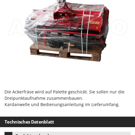
Makita
MAMMAMIA
Marcato
Marina Systems
Master
Mastercook
McCulloch
MCH
Michelin
Mille
Die Ackerfräse wird auf Palette geschickt. Sie sollen nur die
Minox
Dreipunktaufnahme zusammenbauen.
Mockmill
Kardanwelle und Bedienungsanleitung im Lieferumfang.
More than chef
MOSA
Technisches Datenblatt
MOVA