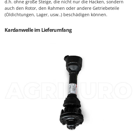
Sprühgeräte für Pflanzenbehandlung
d.h. ohne große Steige, die nicht nur die Hacken, sondern
Infaco
auch den Rotor, den Rahmen oder andere Getriebeteile
Stäubegeräte für Traktor
Intec
(Öldichtungen, Lager, usw..) beschädigen können.
Staubsauger - Elektrobesen
Intex
Kardanwelle im Lieferumfang
Iseki
T
Teppichreiniger und Teppichbodenreiniger
Italyco
Thermische und mechanische Unkrautbrenner
ITM
Tomatenpressen
J
Tragbare Powerstationen
JOLLY ITALIA
Traktor-Heckenscheren mit Ausleger
K
KAAZ
U
Umfüllpumpen
Karcher
Umkehrfräsen
Kasco
Kemper
V
Vakuumiergeräte
Kenwood
Vertikutierer
Keter