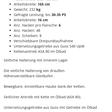
M
Mähroboter
Famag
Arbeitsbreite:
165 cm
Maisentkörnungsmaschinen
Gewicht: 232
kg
Famur
Gefragte Leistung: bis
30-35 PS
Manuelle Heckenscheren
FARMER
Arbeitsbreite:
16 cm
Mehrzweck-Sauggeräte
Anz. Hacken pro Flansche:
6
FBC
Anz. Hacken: 48
Minibacköfen
Ferrari Group
Anz. Scheiben: 8
Motorhacken - Gartenfräsen
Verschiebbare Dreipunktaufnahme
Ferroni
Untersetzungsgetriebe aus Guss 540 UpM
Motorspritzen
Ferrua
Kettenantrieb ASA 80 im Ölbad
Mulcher für Traktor
FIAC
Seitliche Halterung mit innerem Lager
FIEM
N
Notstromaggregat
Die seitliche Halterung von draußen.
Fimar
Höhenverstellbare Gleitkufen .
Nudelmaschinen
FINI
Fiorentini
Bewegbare, einstellbare Haube dank der Ketten.
O
Obstmühlen Obsthäcksler Obstmuser
Fiskars
Seitlicher Antrieb mit Kette im Ölbad (ASA 80).
Obstpressen
Flymo
Olivenernter und Schüttler
Untersetzungsgetriebe aus Guss mit Getriebe im Ölbad
Fontana Forni