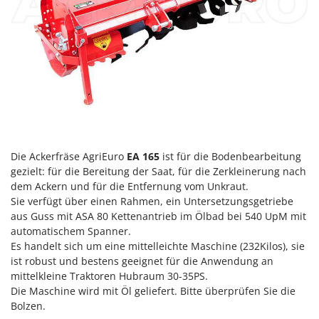
Heckenscheren
Comet
Heißluftfritteusen
Cresco
Heizkanonen und Elektroheizer
Cruccolini
Hochdruckreiniger
CTEK
Hochgrasmäher
D
Holzbacköfen Außenbereich für Pizza und Braten
Dal Degan
Holzspalter
DCG
Hubwagen
Die Ackerfräse AgriEuro
EA 165
ist für die Bodenbearbeitung
Deca
gezielt: für die Bereitung der Saat, für die Zerkleinerung nach
DeWalt
dem Ackern und für die Entfernung vom Unkraut.
K
Kabelpflüge für die Drainage
Sie verfügt über einen Rahmen, ein Untersetzungsgetriebe
Di Martino
aus Guss mit ASA 80 Kettenantrieb im Ölbad bei 540 UpM mit
Kartoffellegemaschine für Traktoren
Diavola Pro
automatischem Spanner.
Kartoffelroder für Traktoren
Diesse
Es handelt sich um eine mittelleichte Maschine (232Kilos), sie
ist robust und bestens geeignet für die Anwendung an
Kehrmaschinen
Docma
mittelkleine Traktoren Hubraum 30-35PS.
Kettensägen
Dominion
Die Maschine wird mit Öl geliefert. Bitte überprüfen Sie die
Kippbare Heckschaufeln für Traktoren
Bolzen.
Dreame