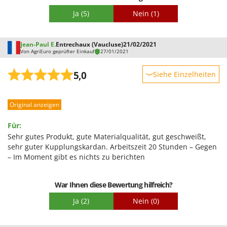
Tornado
Ja
(5)
Nein
(1)
Tre Spade
Trev - Abrek - TecnoVIR
Jean-Paul E.
Entrechaux (Vaucluse)
21/02/2021
Trotec
Von AgriEuro geprüfter Einkauf
27/01/2021
Troy-Bilt
5,0
Siehe Einzelheiten
U
Robustheit
Udor
Original anzeigen
Leistung
Unger
Benutzerfreundlichkeit
Für:
V
Qualität / Preis
Sehr gutes Produkt, gute Materialqualität, gut geschweißt,
Verdemax
sehr guter Kupplungskardan. Arbeitszeit 20 Stunden – Gegen
Schwierigkeitsgrad Zusammenbau
Vesco
– Im Moment gibt es nichts zu berichten
Verpackung
Volpi
War Ihnen diese Bewertung hilfreich?
W
Waldner
Ja
(2)
Nein
(0)
Weber