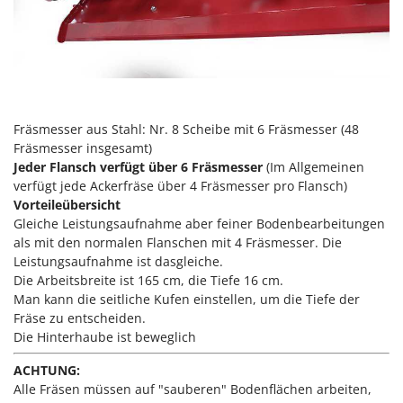
Reinigungsmaschinen für Fassaden, Fenster und PV-Anlagen
GreenBay
Rührtöpfe mit Elektrischem Rührwerk
Greenworks
Rupfmaschinen
GRIFO
S
GVS
Sämaschinen und Düngerstreuer
GYS
Fräsmesser aus Stahl: Nr. 8 Scheibe mit 6 Fräsmesser (48
Scheibenpflüge
Fräsmesser insgesamt)
H
Schneefräsen
Jeder Flansch verfügt über 6 Fräsmesser
(Im Allgemeinen
Hailo
verfügt jede Ackerfräse über 4 Fräsmesser pro Flansch)
Schneeräumer
Helvi
Vorteileübersicht
Schrotmühlen - elektrisch
Gleiche Leistungsaufnahme aber feiner Bodenbearbeitungen
Henx
als mit den normalen Flanschen mit 4 Fräsmesser. Die
Schwader für Traktoren
HiKOKI
Leistungsaufnahme ist dasgleiche.
Schweißgeräte
Die Arbeitsbreite ist 165 cm, die Tiefe 16 cm.
Honda
Seilwinden - Motorseilwinden
Man kann die seitliche Kufen einstellen, um die Tiefe der
Fräse zu entscheiden.
I
Sichelmähwerke für Traktoren
Idromatic
Die Hinterhaube ist beweglich
Sichelmulcher für Traktoren
Il-Tec
ACHTUNG:
Sortierer für Oliven
Alle Fräsen müssen auf "sauberen" Bodenflächen arbeiten,
Imperia