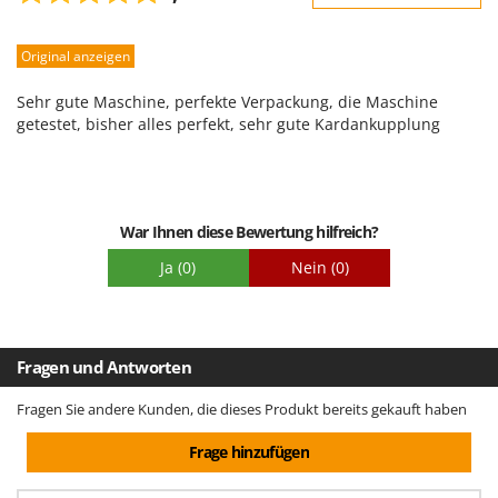
Robustheit
Original anzeigen
Leistung
Benutzerfreundlichkeit
Sehr gute Maschine, perfekte Verpackung, die Maschine
Qualität / Preis
getestet, bisher alles perfekt, sehr gute Kardankupplung
Schwierigkeitsgrad Zusammenbau
Verpackung
War Ihnen diese Bewertung hilfreich?
Ja
(0)
Nein
(0)
Fragen und Antworten
Fragen Sie andere Kunden, die dieses Produkt bereits gekauft haben
Frage hinzufügen