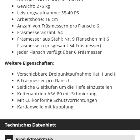
Reinigungsmaschinen für Fassaden, Fenster und PV-Anlagen
GreenBay
Gewicht: 275 kg
Rührtöpfe mit Elektrischem Rührwerk
Leistungsaufnahme: 35-40 PS
Greenworks
Arbeitshöhe: 16 cm
Rupfmaschinen
GRIFO
Anzahl von Fräsmessern pro Flansch: 6
Fräsmesseranzahl: 54
S
GVS
Sämaschinen und Düngerstreuer
Fräsmesser aus Stahl: Nr. 9 Flanschen mit 6
GYS
Fräsmessern (insgesamt 54 Fräsmesser)
Scheibenpflüge
Jeder Flansch verfügt über 6 Fräsmesser
H
Schneefräsen
Hailo
Weitere Eigenschaften
:
Schneeräumer
Helvi
Verschiebbare Dreipunktaufnahme Kat. I und II
Schrotmühlen - elektrisch
Henx
6 Fräsmesser pro Flansch.
Schwader für Traktoren
Seitliche Gleitkufen um die Tiefe einzustellen
HiKOKI
Kettenantrieb ASA 80 mit Schmierung
Schweißgeräte
Honda
Mit CE-konforme Schutzvorrichtungen
Seilwinden - Motorseilwinden
Kardanwelle mit Kupplung
I
Sichelmähwerke für Traktoren
Idromatic
Sichelmulcher für Traktoren
Technisches Datenblatt
Il-Tec
Sortierer für Oliven
Imperia
Produktmerkmale