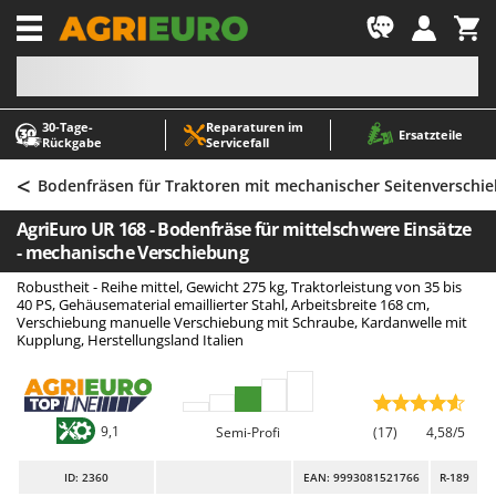
-1
30‑Tage-
Reparaturen im
A
A
Ersatzteile
Rückgabe
Servicefall
Abbeermaschinen - Traubenmühlen
ABAC
<
Abfüllgeräte
AgriEuro Premium
Bodenfräsen für Traktoren mit mechanischer Seitenverschi
Akku Gartenscheren
AgriEuro TOP-LINE
AgriEuro UR 168 - Bodenfräse für mittelschwere Einsätze
Akku Gras- und Strauchscheren
AGT
- mechanische Verschiebung
Akku-Stichsägen
Aima
Robustheit - Reihe mittel, Gewicht 275 kg, Traktorleistung von 35 bis
40 PS, Gehäusematerial emaillierter Stahl, Arbeitsbreite 168 cm,
Allzwecktransporter - Motorschubkarren
Airmec
Verschiebung manuelle Verschiebung mit Schraube, Kardanwelle mit
Kupplung, Herstellungsland Italien
Alu-Teleskopleitern
AL-KO
Anbaubagger Heckbagger für Traktoren
ALA 2000
Arbeitsschutzkleidung
Alce
9,1
Semi-Profi
(17)
4,58/5
Aschesauger
Alpina
Astkettensägen - Hochentaster
Ama
ID
: 2360
EAN: 9993081521766
R-189