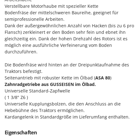
M
Mähroboter
Famag
Verstellbare Motorhaube mit spezieller Kette
Maisentkörnungsmaschinen
Bodenfräse der mittelschweren Baureihe, geeignet für
Famur
semiprofessionelle Arbeiten.
Manuelle Heckenscheren
FARMER
Dank der außergewöhnlichen Anzahl von Hacken (bis zu 6 pro
Mehrzweck-Sauggeräte
Flansch) zerkleinert er den Boden sehr fein und ebnet ihn
FBC
gleichzeitig ein. Dank der hohen Drehzahl des Rotors ist es
Minibacköfen
Ferrari Group
möglich eine ausführliche Verfeinerung vom Boden
Motorhacken - Gartenfräsen
Ferroni
durchzuführen.
Motorspritzen
Ferrua
Die Bodenfräse wird hinten an der Dreipunktaufnahme des
Mulcher für Traktor
FIAC
Traktors befestigt.
Seitenantrieb mit robuster Kette im Ölbad (
ASA 80
)
FIEM
N
Zahnradgetriebe aus GUSSEISEN im Ölbad.
Notstromaggregat
Fimar
Universelle Standard-Zapfwelle
Nudelmaschinen
( 1 3/8" Z6 )
FINI
Universelle Kupplungsbolzen, die den Anschluss an die
Fiorentini
O
Hebebühne des Traktors ermöglichen.
Obstmühlen Obsthäcksler Obstmuser
Fiskars
Kardangelenk in Standardgröße im Lieferumfang enthalten.
Obstpressen
Flymo
Olivenernter und Schüttler
Eigenschaften
Fontana Forni