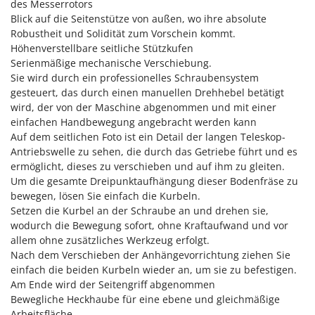
des Messerrotors
Klimaanlagen – Klimageräte
Blick auf die Seitenstütze von außen, wo ihre absolute
E
Knetmaschinen
Echo
Robustheit und Solidität zum Vorschein kommt.
Höhenverstellbare seitliche Stützkufen
Knochensägen
EcoFlow
Serienmäßige mechanische Verschiebung.
Kompressoren - elektrisch
Edilmark
Sie wird durch ein professionelles Schraubensystem
Kompressoren für Ernte und Baumschnitt
gesteuert, das durch einen manuellen Drehhebel betätigt
Effeuno
wird, der von der Maschine abgenommen und mit einer
Kreiseleggen
Einhell
einfachen Handbewegung angebracht werden kann
Küchenreiben - elektrisch
Auf dem seitlichen Foto ist ein Detail der langen Teleskop-
Elegen
Antriebswelle zu sehen, die durch das Getriebe führt und es
Kükenaufzuchtboxen
Energy Gruppi
ermöglicht, dieses zu verschieben und auf ihm zu gleiten.
Enotecnica Pillan
Um die gesamte Dreipunktaufhängung dieser Bodenfräse zu
L
Laderampe aus Aluminium
bewegen, lösen Sie einfach die Kurbeln.
Eschenfelder
Setzen die Kurbel an der Schraube an und drehen sie,
Laubsauger - Laubbläser
EuroMech
wodurch die Bewegung sofort, ohne Kraftaufwand und vor
Laubsauger auf Rädern
allem ohne zusätzliches Werkzeug erfolgt.
Eurosystems
Nach dem Verschieben der Anhängevorrichtung ziehen Sie
Luftentfeuchter
einfach die beiden Kurbeln wieder an, um sie zu befestigen.
F
Luftkühler mit Wasserverdunstung
FAC
Am Ende wird der Seitengriff abgenommen
Bewegliche Heckhaube für eine ebene und gleichmäßige
Fama Industrie
Arbeitsfläche