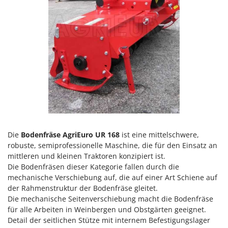
Heckenscheren
Comet
Heißluftfritteusen
Cresco
Heizkanonen und Elektroheizer
Cruccolini
Hochdruckreiniger
CTEK
Hochgrasmäher
D
Holzbacköfen Außenbereich für Pizza und Braten
Dal Degan
Holzspalter
DCG
Hubwagen
Deca
DeWalt
K
Die
Bodenfräse AgriEuro UR 168
ist eine mittelschwere,
Kabelpflüge für die Drainage
Di Martino
robuste, semiprofessionelle Maschine, die für den Einsatz an
mittleren und kleinen Traktoren konzipiert ist.
Kartoffellegemaschine für Traktoren
Diavola Pro
Die Bodenfräsen dieser Kategorie fallen durch die
Kartoffelroder für Traktoren
Diesse
mechanische Verschiebung auf, die auf einer Art Schiene auf
Kehrmaschinen
der Rahmenstruktur der Bodenfräse gleitet.
Docma
Die mechanische Seitenverschiebung macht die Bodenfräse
Kettensägen
Dominion
für alle Arbeiten in Weinbergen und Obstgärten geeignet.
Kippbare Heckschaufeln für Traktoren
Detail der seitlichen Stütze mit internem Befestigungslager
Dreame