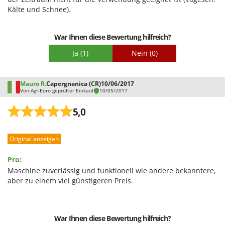
Santos
Kälte und Schnee).
Sbaraglia
Schnitzer
War Ihnen diese Bewertung hilfreich?
Seven Italy
Ja
(1)
Nein
(0)
Shark
Shindaiwa
Mauro R.
Capergnanica (CR)
10/06/2017
Von AgriEuro geprüfter Einkauf
10/05/2017
Silky
Simatech
5,0
Sirman
Original anzeigen
Skil
Smartwood
Pro:
Smeg
Maschine zuverlässig und funktionell wie andere bekanntere,
aber zu einem viel günstigeren Preis.
Snapper
Solidur
Spice Electronics
War Ihnen diese Bewertung hilfreich?