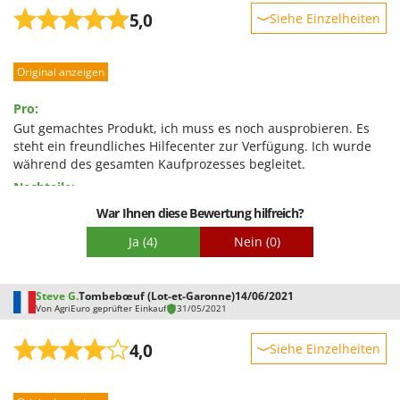
Omas
5,0
Siehe Einzelheiten
Ompagrill
Robustheit
Ooni
Original anzeigen
Leistung
Oriental Koshin
Benutzerfreundlichkeit
Pro:
Outdoorchef
Qualität / Preis
Gut gemachtes Produkt, ich muss es noch ausprobieren. Es
steht ein freundliches Hilfecenter zur Verfügung. Ich wurde
Schwierigkeitsgrad Zusammenbau
P
während des gesamten Kaufprozesses begleitet.
Palazzetti
Verpackung
Nachteile:
Palumbo Pavi
Nichts zu berichten
War Ihnen diese Bewertung hilfreich?
Partisani
Ja
(4)
Nein
(0)
Paterlini
Philips
Steve G.
Tombebœuf (Lot-et-Garonne)
14/06/2021
Pramac
Von AgriEuro geprüfter Einkauf
31/05/2021
Prismafood
4,0
Siehe Einzelheiten
R
Robustheit
R.G.V.