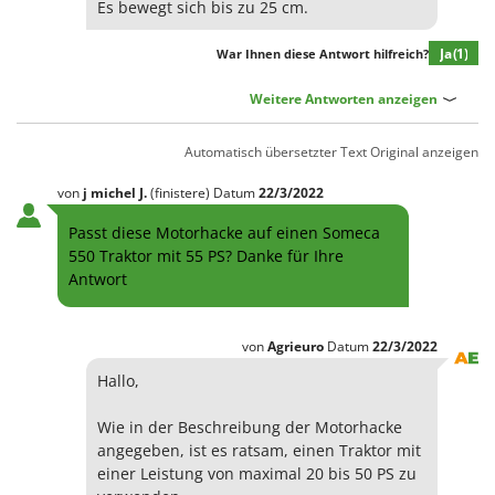
WIDU
Es bewegt sich bis zu 25 cm.
Wiper EcoRobot
Ja
(1)
War Ihnen diese Antwort hilfreich?
Wolf Garten
Weitere Antworten anzeigen
Wortex
Worx
Automatisch übersetzter Text
Original anzeigen
Y
von
j michel
J.
(finistere)
Datum
22/3/2022
Yard Force
Passt diese Motorhacke auf einen Someca
Z
550 Traktor mit 55 PS? Danke für Ihre
Zanon
Antwort
Zephir
ZGrills
von
Agrieuro
Datum
22/3/2022
Zodiac
Hallo,
Zomax
Wie in der Beschreibung der Motorhacke
angegeben, ist es ratsam, einen Traktor mit
einer Leistung von maximal 20 bis 50 PS zu