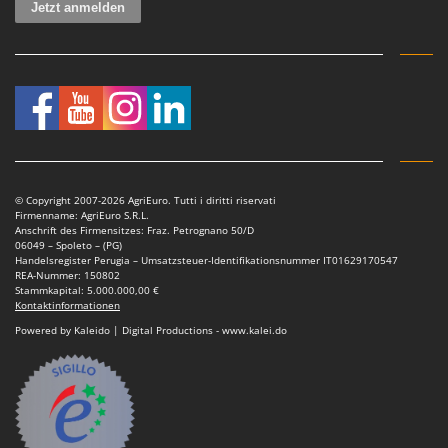
© Copyright 2007-2026 AgriEuro. Tutti i diritti riservati
Firmenname: AgriEuro S.R.L.
Anschrift des Firmensitzes: Fraz. Petrognano 50/D
06049 – Spoleto – (PG)
Handelsregister Perugia – Umsatzsteuer-Identifikationsnummer IT01629170547
REA-Nummer: 150802
Stammkapital: 5.000.000,00 €
Kontaktinformationen
Powered by Kaleido | Digital Productions - www.kalei.do