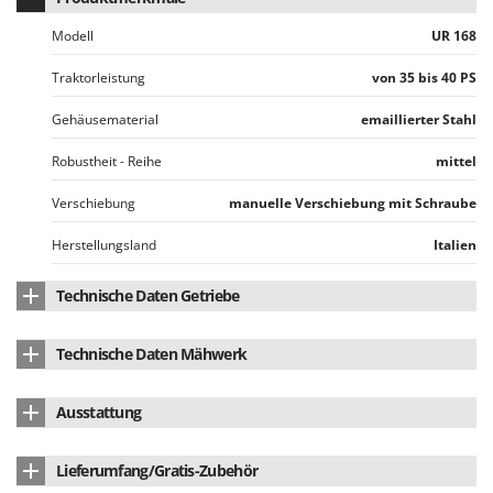
Sprühgeräte für Pflanzenbehandlung
Infaco
Stäubegeräte für Traktor
Modell
UR 168
Intec
Staubsauger - Elektrobesen
Traktorleistung
von 35 bis 40 PS
Intex
Iseki
T
Gehäusematerial
emaillierter Stahl
Teppichreiniger und Teppichbodenreiniger
Italyco
Robustheit - Reihe
mittel
Thermische und mechanische Unkrautbrenner
ITM
Tomatenpressen
Verschiebung
manuelle Verschiebung mit Schraube
J
Tragbare Powerstationen
JOLLY ITALIA
Herstellungsland
Italien
Traktor-Heckenscheren mit Ausleger
K
Technische Daten Getriebe
KAAZ
U
Umfüllpumpen
Schraubenantrieb
Karcher
Technische Daten Mähwerk
Umkehrfräsen
Kasco
Untersetzungsgetriebe aus Gusseisen
ja
Arbeitsbreite
168 cm
Kemper
V
Ausstattung
Vakuumiergeräte
Nr. Klingenlager
9
Kenwood
Hintere, verstellbare Haube
ja
Vertikutierer
Lieferumfang/Gratis-Zubehör
Keter
Anz. Klingen
54