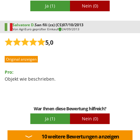
Spiralmac
Ja
(1)
Nein
(0)
Spring Protezione
Spyro
Salvatore D.
San fili (cs) (CS)
07/10/2013
Von AgriEuro geprüfter Einkauf
24/09/2013
Stanley
Stiga
5,0
Stocker
Sunseeker
Original anzeigen
Pro:
T
Tecla
Objekt wie beschrieben.
TecnoGen
Tellarini Pompe
Telwin
War Ihnen diese Bewertung hilfreich?
Tenco
Ja
(1)
Nein
(0)
Tineco
Titania
10 weitere Bewertungen anzeigen