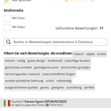
Alle Sprachen
(0)
Mowox
Multimedia
MTD
Mit Fotos
N
New O.M.R.A.
Mit Video
Gefundene Bewertungen:
17
Nilfisk
Ninja
Novatec
Filtern Sie nach Bewertungen, die erwähnen:
hübsch
objekt
kurbel
Novital
extrem
mittig
gutes design
funktionell
zukünftige kunden
NuAir
gemachtes produkt
günstigeren preis
technischen gründen
NuovaFac
hervorragendes material
unterschiedliche längen
O
vorteile pünktliche lieferung
schön
vollständig
Officine Savioli
ausgezeichnete qualität
genau
geeignet
zuverlässig
perfekt
Oliviero
Olix
Claudio F.
Varese ligure (SP)
26/03/2022
Von AgriEuro geprüfter Einkauf
14/03/2022
OMA