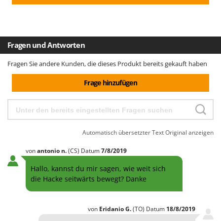
Tornado
Tre Spade
Trev - Abrek - TecnoVIR
Fragen und Antworten
Trotec
Fragen Sie andere Kunden, die dieses Produkt bereits gekauft haben
Troy-Bilt
Frage hinzufügen
U
Udor
Unger
V
Automatisch übersetzter Text
Original anzeigen
Verdemax
Vesco
von
antonio
n.
(CS)
Datum
7/8/2019
Volpi
Hallo, kannst du mir sagen, wie weit sich
die Hacke seitwärts bewegt? Danke
W
Waldner
Weber
von
Eridanio
G.
(TO)
Datum
18/8/2019