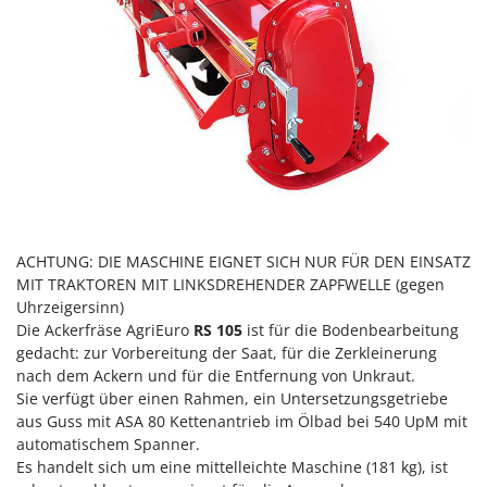
Heckenscheren
Comet
Heißluftfritteusen
Cresco
Heizkanonen und Elektroheizer
Cruccolini
Hochdruckreiniger
CTEK
Hochgrasmäher
D
Holzbacköfen Außenbereich für Pizza und Braten
Dal Degan
Holzspalter
DCG
Hubwagen
Deca
ACHTUNG: DIE MASCHINE EIGNET SICH NUR FÜR DEN EINSATZ
DeWalt
MIT TRAKTOREN MIT LINKSDREHENDER ZAPFWELLE (gegen
K
Kabelpflüge für die Drainage
Uhrzeigersinn)
Di Martino
Die Ackerfräse AgriEuro
RS 105
ist für die Bodenbearbeitung
Kartoffellegemaschine für Traktoren
Diavola Pro
gedacht: zur Vorbereitung der Saat, für die Zerkleinerung
Kartoffelroder für Traktoren
Diesse
nach dem Ackern und für die Entfernung von Unkraut.
Sie verfügt über einen Rahmen, ein Untersetzungsgetriebe
Kehrmaschinen
Docma
aus Guss mit ASA 80 Kettenantrieb im Ölbad bei 540 UpM mit
Kettensägen
Dominion
automatischem Spanner.
Kippbare Heckschaufeln für Traktoren
Es handelt sich um eine mittelleichte Maschine (181 kg), ist
Dreame