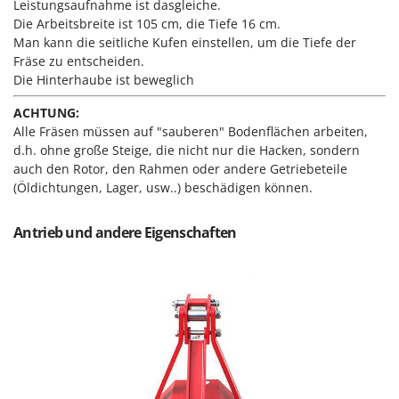
Sprühgeräte für Pflanzenbehandlung
Leistungsaufnahme ist dasgleiche.
Infaco
Die Arbeitsbreite ist 105 cm, die Tiefe 16 cm.
Stäubegeräte für Traktor
Intec
Man kann die seitliche Kufen einstellen, um die Tiefe der
Staubsauger - Elektrobesen
Fräse zu entscheiden.
Intex
Die Hinterhaube ist beweglich
Iseki
T
Teppichreiniger und Teppichbodenreiniger
ACHTUNG:
Italyco
Alle Fräsen müssen auf "sauberen" Bodenflächen arbeiten,
Thermische und mechanische Unkrautbrenner
ITM
d.h. ohne große Steige, die nicht nur die Hacken, sondern
Tomatenpressen
auch den Rotor, den Rahmen oder andere Getriebeteile
J
(Öldichtungen, Lager, usw..) beschädigen können.
Tragbare Powerstationen
JOLLY ITALIA
Traktor-Heckenscheren mit Ausleger
Antrieb und andere Eigenschaften
K
KAAZ
U
Umfüllpumpen
Karcher
Umkehrfräsen
Kasco
Kemper
V
Vakuumiergeräte
Kenwood
Vertikutierer
Keter