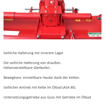
Vogelscheuchen - Vogelabwehr
KitchenAid
W
Komo
Wasserpumpen
L
Wasserpumpen für Traktoren
Laica
Wein- und Obstpressen
Lampacrescia - MGM
Wein- und Ölschichtenfilter
Landxcape
Weitere Produkte
LAR Casalinghi
Wiesenwalzen für Traktor
Lavor
Seitliche Halterung mit innerem Lager
Wippsägen
Linea VZ
Wurstfüller
Die seitliche Halterung von draußen.
Lisam
Höhenverstellbare Gleitkufen .
Z
Lotusgrill
Zerstäuber
Bewegbare, einstellbare Haube dank der Ketten.
M
Zinkeneggen
M.A.I.BO.
Seitlicher Antrieb mit Kette im Ölbad (ASA 80).
Zubehör für Rasentraktoren
Macom
Untersetzungsgetriebe aus Guss mit Getriebe im Ölbad
Macte Ovens