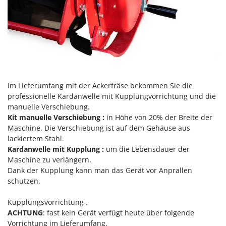
Mowox
MTD
N
New O.M.R.A.
Nilfisk
Ninja
Im Lieferumfang mit der Ackerfräse bekommen Sie die
Novatec
professionelle Kardanwelle mit Kupplungvorrichtung und die
manuelle Verschiebung.
Novital
Kit manuelle Verschiebung :
in Höhe von 20% der Breite der
NuAir
Maschine. Die Verschiebung ist auf dem Gehäuse aus
lackiertem Stahl.
NuovaFac
Kardanwelle mit Kupplung :
um die Lebensdauer der
Maschine zu verlängern.
O
Dank der Kupplung kann man das Gerät vor Anprallen
Officine Savioli
schutzen.
Oliviero
Olix
Kupplungsvorrichtung .
ACHTUNG
: fast kein Gerät verfügt heute über folgende
OMA
Vorrichtung im Lieferumfang.