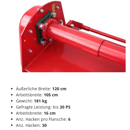
M
Mähroboter
Famag
Maisentkörnungsmaschinen
Famur
Manuelle Heckenscheren
FARMER
Mehrzweck-Sauggeräte
FBC
Minibacköfen
Ferrari Group
Motorhacken - Gartenfräsen
Ferroni
Motorspritzen
Ferrua
Mulcher für Traktor
FIAC
FIEM
N
Notstromaggregat
Fimar
Nudelmaschinen
Äußerliche Breite:
120 cm
FINI
Arbeitsbreite:
105 cm
Fiorentini
Gewicht:
181 kg
O
Obstmühlen Obsthäcksler Obstmuser
Gefragte Leistung: bis
20 PS
Fiskars
Arbeitsbreite:
16 cm
Obstpressen
Flymo
Anz. Hacken pro Flansche:
6
Olivenernter und Schüttler
Anz. Hacken:
30
Fontana Forni