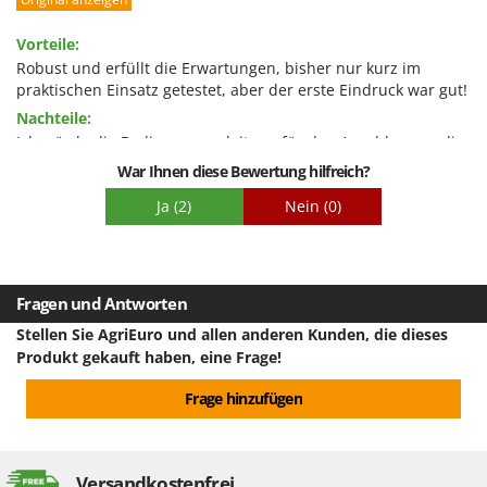
Leistung
Benutzerfreundlichkeit
Vorteile:
Qualität / Preis
Robust und erfüllt die Erwartungen, bisher nur kurz im
praktischen Einsatz getestet, aber der erste Eindruck war gut!
Schwierigkeitsgrad Zusammenbau
Nachteile:
Verpackung
Ich würde die Bedienungsanleitung für den Anschluss an die
Maschine (z. B. muss das Gelenk in der Länge eingestellt
War Ihnen diese Bewertung hilfreich?
werden usw.) mit einer einseitigen Kurzanleitung für den
Ja
(2)
Nein
(0)
Schnellstart und leicht verständlichen Anweisungen, auch für
Hobbyanwender, verbessern.
Fragen und Antworten
Stellen Sie AgriEuro und allen anderen Kunden, die dieses
Produkt gekauft haben, eine Frage!
Frage hinzufügen
Versandkostenfrei