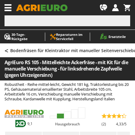
-1
30‑Tage-
Reparaturen im
A
A
Ersatzteile
Rückgabe
Servicefall
Abbeermaschinen - Traubenmühlen
ABAC
<
Abfüllgeräte
AgriEuro Premium
Bodenfräsen für Kleintraktor mit manueller Seitenverschie
Akku Gartenscheren
AgriEuro TOP-LINE
AgriEuro RS 105 - Mittelleichte Ackerfräse - mit Kit für die
Akku Gras- und Strauchscheren
AGT
manuelle Verschiebung - für linksdrehende Zapfwelle
(gegen Uhrzeigersinn)
Akku-Stichsägen
Aima
Robustheit - Reihe mittel-leicht, Gewicht 181 kg, Traktorleistung bis 20
Allzwecktransporter - Motorschubkarren
Airmec
PS, Gehäusematerial emaillierter Stahl, Arbeitsbreite 105 cm,
Arbeitstiefe 16 cm, Verschiebung manuelle Verschiebung mit
Alu-Teleskopleitern
AL-KO
Schraube, Kardanwelle mit Kupplung, Herstellungsland Italien
Anbaubagger Heckbagger für Traktoren
ALA 2000
Arbeitsschutzkleidung
Alce
Aschesauger
Alpina
9,1
Hausgebrauch
(2)
4,33/5
Astkettensägen - Hochentaster
Ama