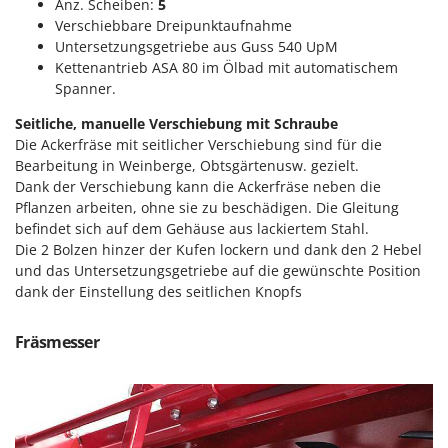
Anz. Scheiben:
5
Forest Master
P
Verschiebbare Dreipunktaufnahme
Palettengabeln für Traktoren
Francini
Untersetzungsgetriebe aus Guss 540 UpM
Pelletpressen
Kettenantrieb ASA 80 im Ölbad mit automatischem
Spanner.
G
Pflüge für Traktor
G3 Ferrari
Planierschilder für Traktoren
Seitliche, manuelle Verschiebung mit Schraube
Gardena
Die Ackerfräse mit seitlicher Verschiebung sind für die
Plasmaschneider
Garofalo
Bearbeitung in Weinberge, Obtsgärtenusw. gezielt.
Poolroboter
Dank der Verschiebung kann die Ackerfräse neben die
GeoTech
Pflanzen arbeiten, ohne sie zu beschädigen. Die Gleitung
Pools
GeoTech Pro
befindet sich auf dem Gehäuse aus lackiertem Stahl.
Poolstaubsauger
Die 2 Bolzen hinzer der Kufen lockern und dank den 2 Hebel
Gierre
und das Untersetzungsgetriebe auf die gewünschte Position
Ginko - MGM
R
dank der Einstellung des seitlichen Knopfs
Rasenmäher
Gipeco
Rasensodenschneider
Fräsmesser
Girmi
Rasentraktoren Aufsitzmäher
Goodyear
Rasentrimmer - Kantenschneider
GRAEF
Rasentrimmer - Motorsensen - Freischneider
Gre