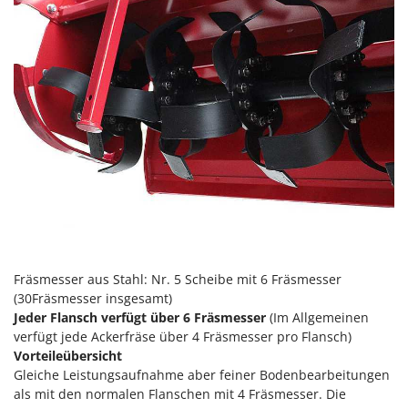
Reinigungsmaschinen für Fassaden, Fenster und PV-Anlagen
GreenBay
Rührtöpfe mit Elektrischem Rührwerk
Greenworks
Rupfmaschinen
GRIFO
S
GVS
Sämaschinen und Düngerstreuer
GYS
Scheibenpflüge
H
Schneefräsen
Hailo
Schneeräumer
Helvi
Schrotmühlen - elektrisch
Henx
Schwader für Traktoren
HiKOKI
Schweißgeräte
Fräsmesser aus Stahl: Nr. 5 Scheibe mit 6 Fräsmesser
Honda
(30Fräsmesser insgesamt)
Seilwinden - Motorseilwinden
Jeder Flansch verfügt über 6 Fräsmesser
(Im Allgemeinen
I
Sichelmähwerke für Traktoren
verfügt jede Ackerfräse über 4 Fräsmesser pro Flansch)
Idromatic
Vorteileübersicht
Sichelmulcher für Traktoren
Il-Tec
Gleiche Leistungsaufnahme aber feiner Bodenbearbeitungen
Sortierer für Oliven
als mit den normalen Flanschen mit 4 Fräsmesser. Die
Imperia