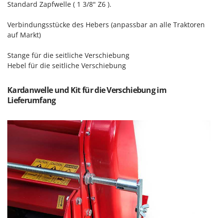
Standard Zapfwelle ( 1 3/8" Z6 ).
Makita
MAMMAMIA
Verbindungsstücke des Hebers (anpassbar an alle Traktoren
Marcato
auf Markt)
Marina Systems
Stange für die seitliche Verschiebung
Master
Hebel für die seitliche Verschiebung
Mastercook
Kardanwelle und Kit für die Verschiebung im
McCulloch
Lieferumfang
MCH
Michelin
Mille
Minox
Mockmill
More than chef
MOSA
MOVA