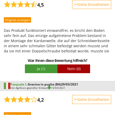
WIDU
4,5
Siehe Einzelheiten
Wiper EcoRobot
Robustheit
Wolf Garten
Original anzeigen
Leistung
Wortex
Benutzerfreundlichkeit
Das Produkt funktioniert einwandfrei, es bricht den Boden
Worx
Qualität / Preis
sehr fein auf. Das einzige aufgetretene Problem bestand in
der Montage der Kardanwelle, die auf der Schneidwerksseite
Schwierigkeitsgrad Zusammenbau
Y
in einem sehr schmalen Gitter befestigt werden musste und
Yard Force
Verpackung
da sie mit einer Doppelschraube befestigt wurde, musste sie
zum Festziehen viel nach unten gezogen werden.
Z
War Ihnen diese Bewertung hilfreich?
Zanon
Ja
(1)
Nein
(0)
Zephir
ZGrills
Pasquale L.
Gravina in puglia (BA)
29/03/2021
Zodiac
Von AgriEuro geprüfter Einkauf
13/03/2021
Zomax
4,2
Siehe Einzelheiten
Robustheit
Original anzeigen