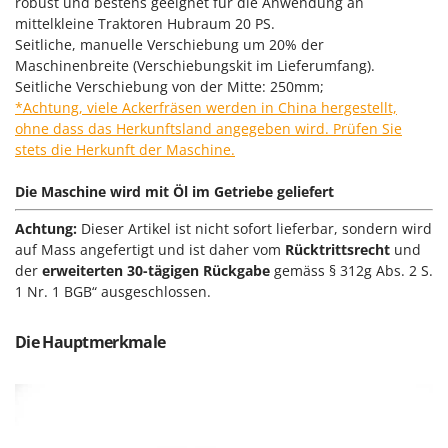
robust und bestens geeignet für die Anwendung an
Klimaanlagen – Klimageräte
mittelkleine Traktoren Hubraum 20 PS.
E
Knetmaschinen
Seitliche, manuelle Verschiebung um 20% der
Echo
Maschinenbreite (Verschiebungskit im Lieferumfang).
Knochensägen
EcoFlow
Seitliche Verschiebung von der Mitte: 250mm;
Kompressoren - elektrisch
Edilmark
*Achtung, viele Ackerfräsen werden in China hergestellt,
ohne dass das Herkunftsland angegeben wird. Prüfen Sie
Kompressoren für Ernte und Baumschnitt
Effeuno
stets die Herkunft der Maschine.
Kreiseleggen
Einhell
Küchenreiben - elektrisch
Die Maschine wird mit Öl im Getriebe geliefert
Elegen
Kükenaufzuchtboxen
Energy Gruppi
Achtung:
Dieser Artikel ist nicht sofort lieferbar, sondern wird
auf Mass angefertigt und ist daher vom
Rücktrittsrecht
und
Enotecnica Pillan
L
der
erweiterten 30-tägigen Rückgabe
gemäss § 312g Abs. 2 S.
Laderampe aus Aluminium
Eschenfelder
1 Nr. 1 BGB“ ausgeschlossen.
Laubsauger - Laubbläser
EuroMech
Laubsauger auf Rädern
Die Hauptmerkmale
Eurosystems
Luftentfeuchter
F
Luftkühler mit Wasserverdunstung
FAC
Fama Industrie