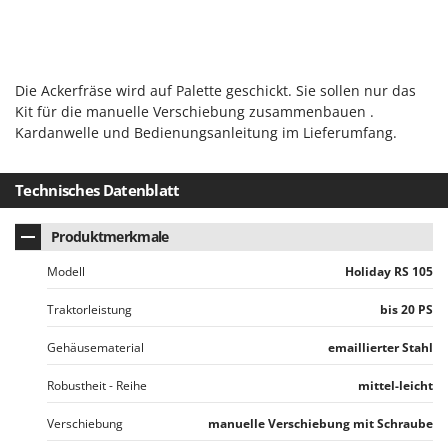
Rato
Reber
Redback
Die Ackerfräse wird auf Palette geschickt. Sie sollen nur das
Resto Italia
Kit für die manuelle Verschiebung zusammenbauen .
Ribimex
Kardanwelle und Bedienungsanleitung im Lieferumfang.
Ripartrak
Ritter
Technisches Datenblatt
River Systems
Produktmerkmale
Robomow
Modell
Holiday RS 105
Rossofuoco
Rover Pompe
Traktorleistung
bis 20 PS
Royal Food
Gehäusematerial
emaillierter Stahl
Ryobi
Robustheit - Reihe
mittel-leicht
S
Verschiebung
manuelle Verschiebung mit Schraube
S.T.P.