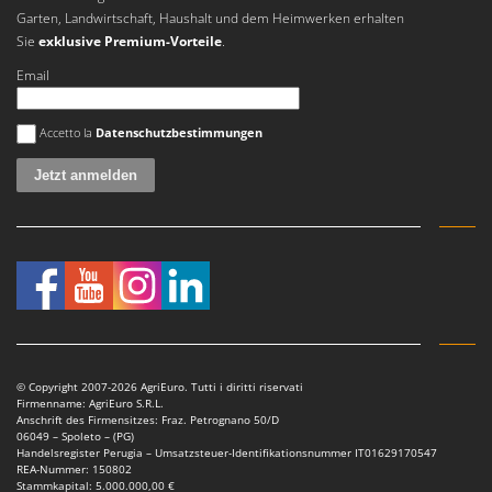
Garten, Landwirtschaft, Haushalt und dem Heimwerken erhalten
Sie
exklusive Premium-Vorteile
.
Email
Es ist ein Fehler aufgetreten
Accetto la
Datenschutzbestimmungen
© Copyright 2007-2026 AgriEuro. Tutti i diritti riservati
Firmenname: AgriEuro S.R.L.
Anschrift des Firmensitzes: Fraz. Petrognano 50/D
06049 – Spoleto – (PG)
Handelsregister Perugia – Umsatzsteuer-Identifikationsnummer IT01629170547
REA-Nummer: 150802
Stammkapital: 5.000.000,00 €