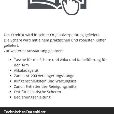
Tornado
Tre Spade
Trev - Abrek - TecnoVIR
Trotec
Troy-Bilt
Das Produkt wird in seiner Originalverpackung geliefert.
Die Schere wird mit einem praktischen und robusten Koffer
U
geliefert.
Udor
Zur weiteren Ausstattung gehören:
Unger
Tasche für die Schere und Akku und Kabelführung für
den Arm
V
Verdemax
Akkuladegerät
Zanon AL 200 Verlängerungsstange
Vesco
Klingenschleifstein und Wartungskit
Volpi
Zanon Entfettendes Reinigungsmittel
Fett für elektrische Scheren
W
Bedienungsanleitung
Waldner
Weber
Technisches Datenblatt