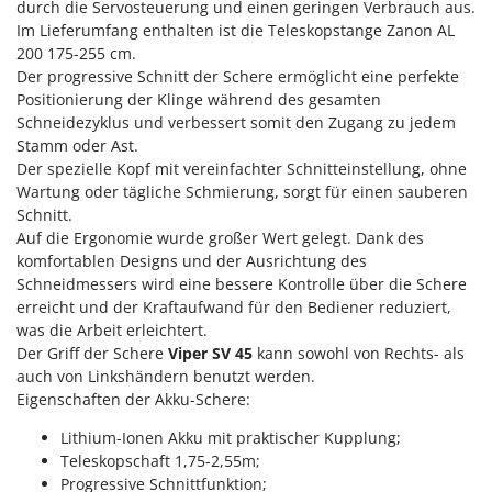
M
durch die Servosteuerung und einen geringen Verbrauch aus.
Mähroboter
Famag
Im Lieferumfang enthalten ist die Teleskopstange Zanon AL
Maisentkörnungsmaschinen
Famur
200 175-255 cm.
Manuelle Heckenscheren
Der progressive Schnitt der Schere ermöglicht eine perfekte
FARMER
Positionierung der Klinge während des gesamten
Mehrzweck-Sauggeräte
FBC
Schneidezyklus und verbessert somit den Zugang zu jedem
Minibacköfen
Stamm oder Ast.
Ferrari Group
Der spezielle Kopf mit vereinfachter Schnitteinstellung, ohne
Motorhacken - Gartenfräsen
Ferroni
Wartung oder tägliche Schmierung, sorgt für einen sauberen
Motorspritzen
Ferrua
Schnitt.
Auf die Ergonomie wurde großer Wert gelegt. Dank des
Mulcher für Traktor
FIAC
komfortablen Designs und der Ausrichtung des
FIEM
Schneidmessers wird eine bessere Kontrolle über die Schere
N
Notstromaggregat
erreicht und der Kraftaufwand für den Bediener reduziert,
Fimar
was die Arbeit erleichtert.
Nudelmaschinen
FINI
Der Griff der Schere
Viper SV 45
kann sowohl von Rechts- als
auch von Linkshändern benutzt werden.
Fiorentini
O
Obstmühlen Obsthäcksler Obstmuser
Eigenschaften der Akku-Schere:
Fiskars
Obstpressen
Lithium-Ionen Akku mit praktischer Kupplung;
Flymo
Teleskopschaft 1,75-2,55m;
Olivenernter und Schüttler
Fontana Forni
Progressive Schnittfunktion;