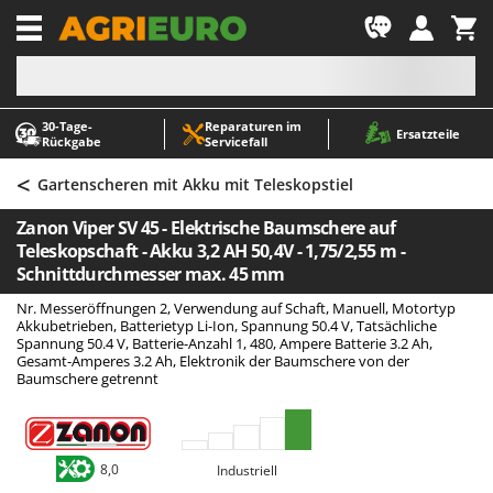
-1
30‑Tage-
Reparaturen im
A
A
Ersatzteile
Rückgabe
Servicefall
Abbeermaschinen - Traubenmühlen
ABAC
<
Abfüllgeräte
AgriEuro Premium
Gartenscheren mit Akku mit Teleskopstiel
Akku Gartenscheren
AgriEuro TOP-LINE
Zanon Viper SV 45 - Elektrische Baumschere auf
Akku Gras- und Strauchscheren
AGT
Teleskopschaft - Akku 3,2 AH 50,4V - 1,75/2,55 m -
Schnittdurchmesser max. 45 mm
Akku-Stichsägen
Aima
Nr. Messeröffnungen 2, Verwendung auf Schaft, Manuell, Motortyp
Allzwecktransporter - Motorschubkarren
Airmec
Akkubetrieben, Batterietyp Li-Ion, Spannung 50.4 V, Tatsächliche
Spannung 50.4 V, Batterie-Anzahl 1, 480, Ampere Batterie 3.2 Ah,
Alu-Teleskopleitern
AL-KO
Gesamt-Amperes 3.2 Ah, Elektronik der Baumschere von der
Anbaubagger Heckbagger für Traktoren
ALA 2000
Baumschere getrennt
Arbeitsschutzkleidung
Alce
Aschesauger
Alpina
8,0
Industriell
Astkettensägen - Hochentaster
Ama