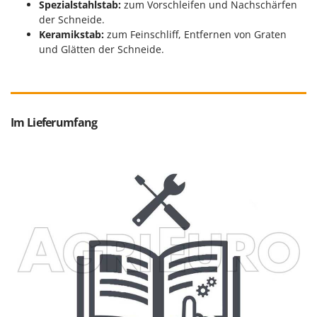
Spezialstahlstab:
zum Vorschleifen und Nachschärfen
Spiralmac
der Schneide.
Spring Protezione
Keramikstab:
zum Feinschliff, Entfernen von Graten
und Glätten der Schneide.
Spyro
Stanley
Stiga
Stocker
Im Lieferumfang
Sunseeker
T
Tecla
TecnoGen
Tellarini Pompe
Telwin
Tenco
Tineco
Titania