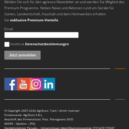
Melden Sie sich für den agrieuro-Newsletter an und werden Sie Mitglied des
Premium-Programms. Neben News und Aktionen rund um Geräte für
Garten, Landwirtschaft, Haushalt und dem Heimwerken erhalten
Sie
exklusive Premium-Vorteile
.
Email
Es ist ein Fehler aufgetreten
Accetto la
Datenschutzbestimmungen
© Copyright 2007-2026 AgriEuro. Tutti i diritti riservati
Firmenname: AgriEuro S.R.L.
Anschrift des Firmensitzes: Fraz. Petrognano 50/D
06049 – Spoleto – (PG)
Handelsregister Perugia – Umsatzsteuer-Identifikationsnummer IT01629170547