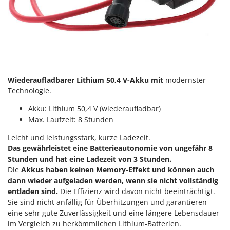
Omas
Ompagrill
Ooni
Oriental Koshin
Outdoorchef
Wiederaufladbarer Lithium 50,4 V-Akku mit
modernster
P
Technologie.
Palazzetti
Akku: Lithium 50,4 V (wiederaufladbar)
Palumbo Pavi
Max. Laufzeit: 8 Stunden
Partisani
Leicht und leistungsstark, kurze Ladezeit.
Paterlini
Das gewährleistet eine Batterieautonomie von ungefähr 8
Philips
Stunden und hat eine Ladezeit von 3 Stunden.
Die
Akkus haben keinen Memory-Effekt und können auch
Pramac
dann wieder aufgeladen werden, wenn sie nicht vollständig
Prismafood
entladen sind.
Die Effizienz wird davon nicht beeinträchtigt.
Sie sind nicht anfällig für Überhitzungen und garantieren
R
eine sehr gute Zuverlässigkeit und eine längere Lebensdauer
R.G.V.
im Vergleich zu herkömmlichen Lithium-Batterien.