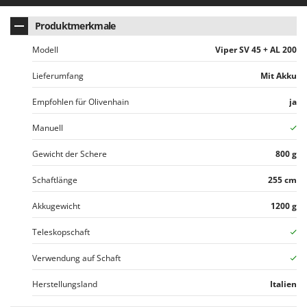
WIDU
Wiper EcoRobot
Produktmerkmale
Wolf Garten
Modell
Viper SV 45 + AL 200
Wortex
Lieferumfang
Mit Akku
Worx
Empfohlen für Olivenhain
ja
Y
Yard Force
Manuell
Gewicht der Schere
800 g
Z
Zanon
Schaftlänge
255 cm
Zephir
Akkugewicht
1200 g
ZGrills
Zodiac
Teleskopschaft
Zomax
Verwendung auf Schaft
Herstellungsland
Italien