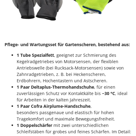
Santos
Sbaraglia
Schnitzer
Seven Italy
Shark
Pflege- und Wartungsset für Gartenscheren, bestehend aus:
Shindaiwa
1 Tube Spezialfett
, geeignet zur Schmierung des
Silky
Kegelradgetriebes von Motorsensen, der flexiblen
Simatech
Antriebswelle (bei Rucksack-Motorsensen) sowie von
Zahnradgetrieben, z. B. bei Heckenscheren,
Sirman
Erdbohrern, Hochentastern und Astscheren.
Skil
1 Paar Deltaplus-Thermohandschuhe
, für einen
zuverlässigen Schutz vor Kontaktkälte bis
−30 °C
, ideal
Smartwood
für Arbeiten in der kalten Jahreszeit.
Smeg
1 Paar Cofra Airplume-Handschuhe
,
Snapper
besonders passgenaue und elastisch für hohen
Tragekomfort und maximale Bewegungsfreiheit.
Solidur
1 Doppelschärfer
mit zwei unterschiedlichen
Spice Electronics
Schleifstäben für grobes und feines Schärfen. Im Detail: