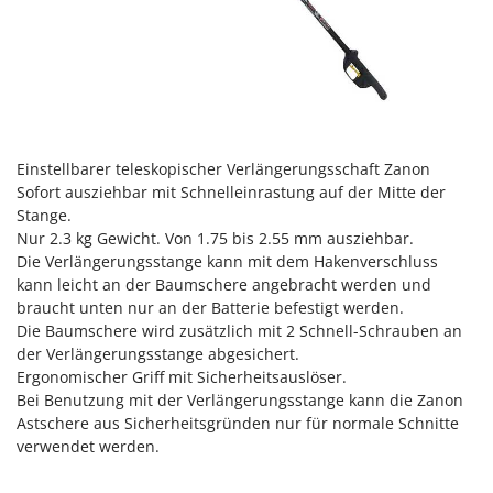
Reinigungsmaschinen für Fassaden, Fenster und PV-Anlagen
GreenBay
Rührtöpfe mit Elektrischem Rührwerk
Greenworks
Rupfmaschinen
GRIFO
S
GVS
Sämaschinen und Düngerstreuer
GYS
Scheibenpflüge
Einstellbarer teleskopischer Verlängerungsschaft Zanon
Sofort ausziehbar mit Schnelleinrastung auf der Mitte der
H
Schneefräsen
Hailo
Stange.
Schneeräumer
Nur 2.3 kg Gewicht. Von 1.75 bis 2.55 mm ausziehbar.
Helvi
Die Verlängerungsstange kann mit dem Hakenverschluss
Schrotmühlen - elektrisch
Henx
kann leicht an der Baumschere angebracht werden und
Schwader für Traktoren
braucht unten nur an der Batterie befestigt werden.
HiKOKI
Schweißgeräte
Die Baumschere wird zusätzlich mit 2 Schnell-Schrauben an
Honda
der Verlängerungsstange abgesichert.
Seilwinden - Motorseilwinden
Ergonomischer Griff mit Sicherheitsauslöser.
I
Sichelmähwerke für Traktoren
Bei Benutzung mit der Verlängerungsstange kann die Zanon
Idromatic
Astschere aus Sicherheitsgründen nur für normale Schnitte
Sichelmulcher für Traktoren
Il-Tec
verwendet werden.
Sortierer für Oliven
Imperia