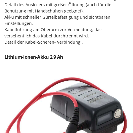
Mowox
Detail des Auslösers mit großer Öffnung (auch für die
Benutzung mit Handschuhen geeignet).
MTD
Akku mit schneller Gürtelbefestigung und sichtbaren
Einstellungen.
N
Kabelführung am Oberarm zur Vermeidung, dass
New O.M.R.A.
versehentlich das Kabel durchtrennt wird.
Nilfisk
Detail der Kabel-Scheren- Verbindung .
Ninja
Lithium-Ionen-Akku 2.9 Ah
Novatec
Novital
NuAir
NuovaFac
O
Officine Savioli
Oliviero
Olix
OMA