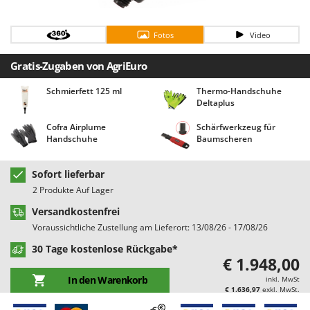
Bodenreinigungsmaschinen
Barbieri
Brutmaschinen Inkubatoren
Batavia
Fotos
Video
Bürsten für den Außenbereich
Benassi
Gratis-Zugaben von AgriEuro
Beper
D
Dampfreiniger und Dampfbesen
Schmierfett 125 ml
Thermo-Handschuhe
Berkel
Deltaplus
Bernardi
E
Cofra Airplume
Schärfwerkzeug für
Einachsschlepper
Bertolini Pumps
Handschuhe
Baumscheren
Elektrische Tauchpumpen
Besser Vacuum
Erdbohrer
Sofort lieferbar
Bestway
2 Produkte Auf Lager
Erntenetze für Obst und Oliven
Beta tools
Versandkostenfrei
Bissell
F
Voraussichtliche Zustellung am Lieferort: 13/08/26 - 17/08/26
Feder Grubber
Black & Decker
30 Tage kostenlose Rückgabe*
Feldspritzen für Pflanzenschutz
BlackStone
€ 1.948,00
Fensterreiniger
Blue Bird
In den Warenkorb
inkl. MwSt
€ 1.636,97
exkl. MwSt.
Fleischwolf
Bomet