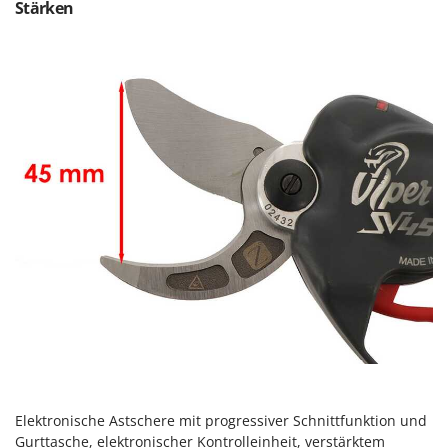
Sprühgeräte für Pflanzenbehandlung
Stärken
Infaco
Stäubegeräte für Traktor
Intec
Staubsauger - Elektrobesen
Intex
Iseki
T
Teppichreiniger und Teppichbodenreiniger
Italyco
Thermische und mechanische Unkrautbrenner
ITM
Tomatenpressen
J
Tragbare Powerstationen
JOLLY ITALIA
Traktor-Heckenscheren mit Ausleger
K
KAAZ
U
Umfüllpumpen
Karcher
Umkehrfräsen
Kasco
Kemper
V
Vakuumiergeräte
Kenwood
Vertikutierer
Elektronische Astschere mit progressiver Schnittfunktion und
Keter
Gurttasche, elektronischer Kontrolleinheit, verstärktem