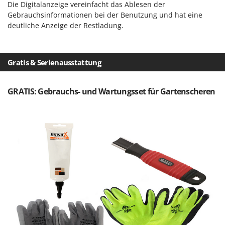
Rato
Die Digitalanzeige vereinfacht das Ablesen der
Gebrauchsinformationen bei der Benutzung und hat eine
Reber
deutliche Anzeige der Restladung.
Redback
Resto Italia
Gratis & Serienausstattung
Ribimex
Ripartrak
GRATIS: Gebrauchs- und Wartungsset für Gartenscheren
Ritter
River Systems
Robomow
Rossofuoco
Rover Pompe
Royal Food
Ryobi
S
S.T.P.