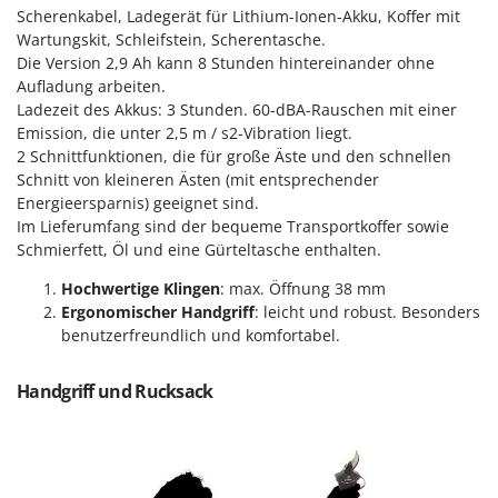
Vogelscheuchen - Vogelabwehr
KitchenAid
Scherenkabel, Ladegerät für Lithium-Ionen-Akku, Koffer mit
Wartungskit, Schleifstein, Scherentasche.
W
Komo
Die Version 2,9 Ah kann 8 Stunden hintereinander ohne
Wasserpumpen
Aufladung arbeiten.
L
Wasserpumpen für Traktoren
Ladezeit des Akkus: 3 Stunden. 60-dBA-Rauschen mit einer
Laica
Wein- und Obstpressen
Emission, die unter 2,5 m / s2-Vibration liegt.
Lampacrescia - MGM
2 Schnittfunktionen, die für große Äste und den schnellen
Wein- und Ölschichtenfilter
Landxcape
Schnitt von kleineren Ästen (mit entsprechender
Weitere Produkte
Energieersparnis) geeignet sind.
LAR Casalinghi
Im Lieferumfang sind der bequeme Transportkoffer sowie
Wiesenwalzen für Traktor
Lavor
Schmierfett, Öl und eine Gürteltasche enthalten.
Wippsägen
Linea VZ
Hochwertige Klingen
: max. Öffnung 38 mm
Wurstfüller
Lisam
Ergonomischer Handgriff
: leicht und robust. Besonders
benutzerfreundlich und komfortabel.
Z
Lotusgrill
Zerstäuber
Handgriff und Rucksack
M
Zinkeneggen
M.A.I.BO.
Zubehör für Rasentraktoren
Macom
Macte Ovens