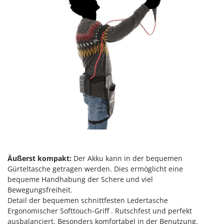
Makita
MAMMAMIA
Marcato
Marina Systems
Master
Mastercook
McCulloch
MCH
Michelin
Mille
Minox
Äußerst kompakt:
Der Akku kann in der bequemen
Gürteltasche getragen werden. Dies ermöglicht eine
Mockmill
bequeme Handhabung der Schere und viel
More than chef
Bewegungsfreiheit.
Detail der bequemen schnittfesten Ledertasche
MOSA
Ergonomischer Softtouch-Griff . Rutschfest und perfekt
MOVA
ausbalanciert. Besonders komfortabel in der Benutzung.