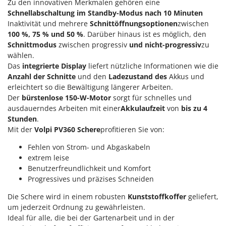
M
Zu den innovativen Merkmalen gehören eine
Mähroboter
Famag
Schnellabschaltung im Standby-Modus
nach 10 Minuten
Maisentkörnungsmaschinen
Famur
Inaktivität und mehrere
Schnittöffnungsoptionen
zwischen
Manuelle Heckenscheren
100 %, 75 % und 50 %
. Darüber hinaus ist es möglich, den
FARMER
Schnittmodus
zwischen progressiv
und nicht-progressiv
zu
Mehrzweck-Sauggeräte
FBC
wählen.
Minibacköfen
Das
integrierte Display
liefert nützliche Informationen wie die
Ferrari Group
Anzahl der Schnitte
und den
Ladezustand des
Akkus und
Motorhacken - Gartenfräsen
Ferroni
erleichtert so die Bewältigung längerer Arbeiten.
Motorspritzen
Der
bürstenlose 150-W-Motor
sorgt für schnelles und
Ferrua
ausdauerndes Arbeiten mit einer
Akkulaufzeit
von
bis zu 4
Mulcher für Traktor
FIAC
Stunden
.
FIEM
Mit der
Volpi PV360 Schere
profitieren Sie von:
N
Notstromaggregat
Fimar
Fehlen von Strom- und Abgaskabeln
Nudelmaschinen
extrem leise
FINI
Benutzerfreundlichkeit und Komfort
Fiorentini
O
Progressives und präzises Schneiden
Obstmühlen Obsthäcksler Obstmuser
Fiskars
Die Schere wird in einem robusten
Kunststoffkoffer
geliefert,
Obstpressen
Flymo
um jederzeit Ordnung zu gewährleisten.
Olivenernter und Schüttler
Ideal für alle, die bei der Gartenarbeit und in der
Fontana Forni