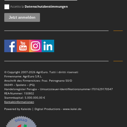
Es ist ein Fehler aufgetreten
Accetto la
Datenschutzbestimmungen
© Copyright 2007-2026 AgriEuro. Tutti i diritti riservati
Firmenname: AgriEuro S.R.L.
Anschrift des Firmensitzes: Fraz. Petrognano 50/D
06049 – Spoleto – (PG)
Handelsregister Perugia – Umsatzsteuer-Identifikationsnummer IT01629170547
REA-Nummer: 150802
Stammkapital: 5.000.000,00 €
Kontaktinformationen
Powered by Kaleido | Digital Productions - www.kalei.do