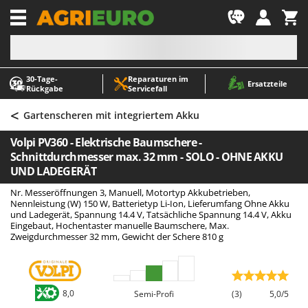
-1
30‑Tage-
Reparaturen im
A
A
Ersatzteile
Rückgabe
Servicefall
Abbeermaschinen - Traubenmühlen
ABAC
<
Abfüllgeräte
AgriEuro Premium
Gartenscheren mit integriertem Akku
Akku Gartenscheren
AgriEuro TOP-LINE
Volpi PV360 - Elektrische Baumschere -
Akku Gras- und Strauchscheren
AGT
Schnittdurchmesser max. 32 mm - SOLO - OHNE AKKU
UND LADEGERÄT
Akku-Stichsägen
Aima
Nr. Messeröffnungen 3, Manuell, Motortyp Akkubetrieben,
Allzwecktransporter - Motorschubkarren
Airmec
Nennleistung (W) 150 W, Batterietyp Li-Ion, Lieferumfang Ohne Akku
und Ladegerät, Spannung 14.4 V, Tatsächliche Spannung 14.4 V, Akku
Alu-Teleskopleitern
AL-KO
Eingebaut, Hochentaster manuelle Baumschere, Max.
Anbaubagger Heckbagger für Traktoren
ALA 2000
Zweigdurchmesser 32 mm, Gewicht der Schere 810 g
Arbeitsschutzkleidung
Alce
Aschesauger
Alpina
8,0
Semi-Profi
(3)
5,0/5
Astkettensägen - Hochentaster
Ama