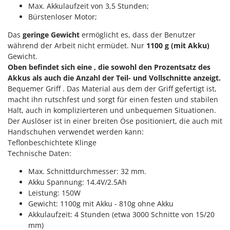
Sprühgeräte für Pflanzenbehandlung
Max. Akkulaufzeit von 3,5 Stunden;
Infaco
Stäubegeräte für Traktor
Bürstenloser Motor;
Intec
Staubsauger - Elektrobesen
Das
geringe Gewicht
ermöglicht es, dass der Benutzer
Intex
während der Arbeit nicht ermüdet. Nur
1100 g (mit Akku)
Iseki
T
Gewicht.
Teppichreiniger und Teppichbodenreiniger
Oben befindet sich eine , die sowohl den Prozentsatz des
Italyco
Thermische und mechanische Unkrautbrenner
Akkus als auch die Anzahl der Teil- und Vollschnitte anzeigt.
ITM
Bequemer Griff . Das Material aus dem der Griff gefertigt ist,
Tomatenpressen
macht ihn rutschfest und sorgt für einen festen und stabilen
J
Tragbare Powerstationen
Halt, auch in komplizierteren und unbequemen Situationen.
JOLLY ITALIA
Der Auslöser ist in einer breiten Öse positioniert, die auch mit
Traktor-Heckenscheren mit Ausleger
Handschuhen verwendet werden kann:
K
Teflonbeschichtete Klinge
KAAZ
U
Umfüllpumpen
Technische Daten:
Karcher
Umkehrfräsen
Max. Schnittdurchmesser: 32 mm.
Kasco
Akku Spannung: 14.4V/2.5Ah
Kemper
V
Leistung: 150W
Vakuumiergeräte
Gewicht: 1100g mit Akku - 810g ohne Akku
Kenwood
Vertikutierer
Akkulaufzeit: 4 Stunden (etwa 3000 Schnitte von 15/20
Keter
mm)