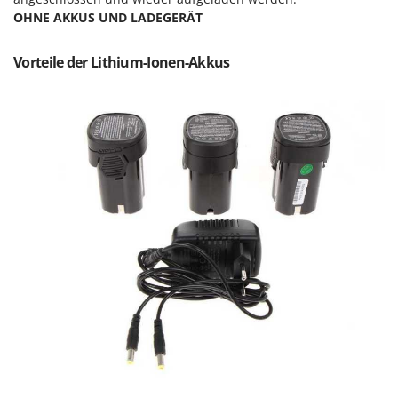
Mowox
OHNE AKKUS UND LADEGERÄT
MTD
Vorteile der Lithium-Ionen-Akkus
N
New O.M.R.A.
Nilfisk
Ninja
Novatec
Novital
NuAir
NuovaFac
O
Officine Savioli
Oliviero
Olix
OMA