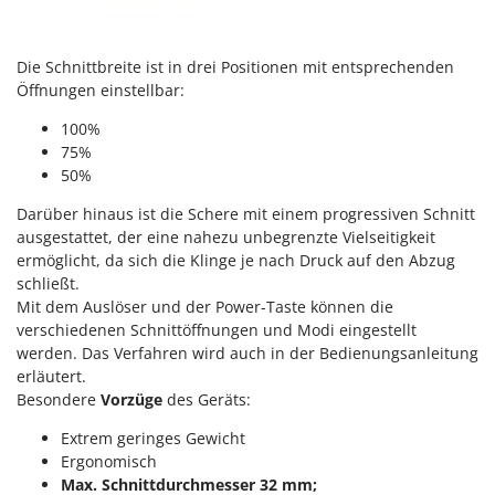
Reinigungsmaschinen für Fassaden, Fenster und PV-Anlagen
GreenBay
Rührtöpfe mit Elektrischem Rührwerk
Greenworks
Die Schnittbreite ist in drei Positionen mit entsprechenden
Rupfmaschinen
GRIFO
Öffnungen einstellbar:
S
GVS
100%
Sämaschinen und Düngerstreuer
GYS
75%
Scheibenpflüge
50%
H
Schneefräsen
Darüber hinaus ist die Schere mit einem progressiven Schnitt
Hailo
Schneeräumer
ausgestattet, der eine nahezu unbegrenzte Vielseitigkeit
Helvi
ermöglicht, da sich die Klinge je nach Druck auf den Abzug
Schrotmühlen - elektrisch
Henx
schließt.
Schwader für Traktoren
Mit dem Auslöser und der Power-Taste können die
HiKOKI
verschiedenen Schnittöffnungen und Modi eingestellt
Schweißgeräte
Honda
werden. Das Verfahren wird auch in der Bedienungsanleitung
Seilwinden - Motorseilwinden
erläutert.
I
Sichelmähwerke für Traktoren
Besondere
Vorzüge
des Geräts:
Idromatic
Sichelmulcher für Traktoren
Extrem geringes Gewicht
Il-Tec
Ergonomisch
Sortierer für Oliven
Imperia
Max. Schnittdurchmesser 32 mm;