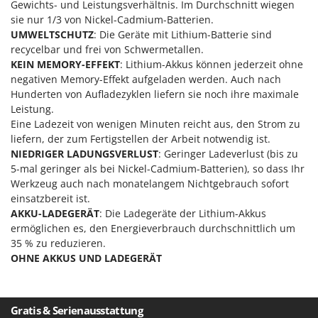
Gewichts- und Leistungsverhältnis. Im Durchschnitt wiegen
Rato
sie nur 1/3 von Nickel-Cadmium-Batterien.
Reber
UMWELTSCHUTZ
: Die Geräte mit Lithium-Batterie sind
Redback
recycelbar und frei von Schwermetallen.
KEIN MEMORY-EFFEKT
: Lithium-Akkus können jederzeit ohne
Resto Italia
negativen Memory-Effekt aufgeladen werden. Auch nach
Ribimex
Hunderten von Aufladezyklen liefern sie noch ihre maximale
Leistung.
Ripartrak
Eine Ladezeit von wenigen Minuten reicht aus, den Strom zu
Ritter
liefern, der zum Fertigstellen der Arbeit notwendig ist.
NIEDRIGER LADUNGSVERLUST
: Geringer Ladeverlust (bis zu
River Systems
5-mal geringer als bei Nickel-Cadmium-Batterien), so dass Ihr
Robomow
Werkzeug auch nach monatelangem Nichtgebrauch sofort
Rossofuoco
einsatzbereit ist.
AKKU-LADEGERÄT
: Die Ladegeräte der Lithium-Akkus
Rover Pompe
ermöglichen es, den Energieverbrauch durchschnittlich um
Royal Food
35 % zu reduzieren.
OHNE AKKUS UND LADEGERÄT
Ryobi
S
S.T.P.
Gratis & Serienausstattung