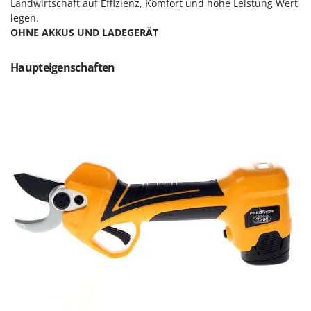
Landwirtschaft auf Effizienz, Komfort und hohe Leistung Wert
Forest Master
P
legen.
Palettengabeln für Traktoren
OHNE AKKUS UND LADEGERÄT
Francini
Pelletpressen
G
Pflüge für Traktor
Haupteigenschaften
G3 Ferrari
Planierschilder für Traktoren
Gardena
Plasmaschneider
Garofalo
Poolroboter
GeoTech
Pools
GeoTech Pro
Poolstaubsauger
Gierre
Ginko - MGM
R
Rasenmäher
Gipeco
Rasensodenschneider
Girmi
Rasentraktoren Aufsitzmäher
Goodyear
Rasentrimmer - Kantenschneider
GRAEF
Rasentrimmer - Motorsensen - Freischneider
Gre