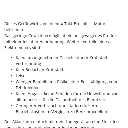
Makita
MAMMAMIA
Marcato
Dieses Gerät wird von einem 4-Takt-Brushless-Motor
Marina Systems
betrieben.
Das geringe Gewicht ermöglicht ein ausgewogenes Produkt
Master
mit einer leichten Handhabung. Weitere Vorteile eines
Mastercook
Elektromotors sind:
McCulloch
Keine unangenehmen Gerüche durch Kraftstoff-
MCH
Verbrennung
Kein Bedarf an Kraftstoff
Michelin
Leise
Mille
Weniger Bauteile mit Risiko einer Beschädigung oder
Fehlfunktion
Minox
Keine Abgase, keine Schäden für die Umwelt und vor
Mockmill
allem besser für die Gesundheit des Benutzers
Geringerer Verbrauch und stark reduzierte
More than chef
Betriebskosten im Vergleich zu Benzinmodellen
MOSA
Der Akku kann einfach mit dem Ladegerät an eine Steckdose
MOVA
angeschlossen und wieder aufgeladen werden.