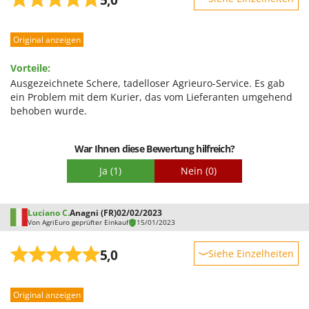
Robustheit
Original anzeigen
Leistung
Benutzerfreundlichkeit
Vorteile:
Qualität / Preis
Ausgezeichnete Schere, tadelloser Agrieuro-Service. Es gab
ein Problem mit dem Kurier, das vom Lieferanten umgehend
Schwierigkeitsgrad Zusammenbau
behoben wurde.
Verpackung
War Ihnen diese Bewertung hilfreich?
Ja
(1)
Nein
(0)
Luciano C.
Anagni (FR)
02/02/2023
Von AgriEuro geprüfter Einkauf
15/01/2023
5,0
Siehe Einzelheiten
Robustheit
Original anzeigen
Leistung