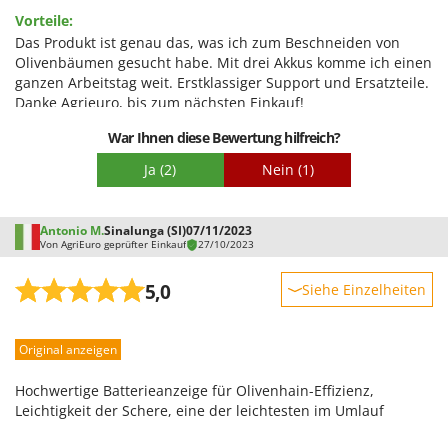
Benutzerfreundlichkeit
Vorteile:
Qualität / Preis
Das Produkt ist genau das, was ich zum Beschneiden von
Olivenbäumen gesucht habe. Mit drei Akkus komme ich einen
Schwierigkeitsgrad Zusammenbau
ganzen Arbeitstag weit. Erstklassiger Support und Ersatzteile.
Verpackung
Danke Agrieuro, bis zum nächsten Einkauf!
Nachteile:
War Ihnen diese Bewertung hilfreich?
0
Ja
(2)
Nein
(1)
Antonio M.
Sinalunga (SI)
07/11/2023
Von AgriEuro geprüfter Einkauf
27/10/2023
5,0
Siehe Einzelheiten
Robustheit
Original anzeigen
Leistung
Benutzerfreundlichkeit
Hochwertige Batterieanzeige für Olivenhain-Effizienz,
Qualität / Preis
Leichtigkeit der Schere, eine der leichtesten im Umlauf
Schwierigkeitsgrad Zusammenbau