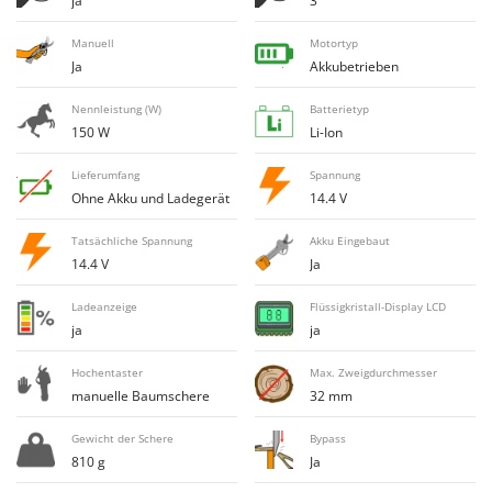
ja
3
Flockenquetschen
Bosch
Furchenzieher für Traktoren
Manuell
Motortyp
Brumi
Ja
Akkubetrieben
BullMach
G
Gartengrills
Nennleistung (W)
Batterietyp
C
150 W
Li-Ion
Gartenpumpen
C.EL.ME.
Gebläsespritzen für Traktoren
Lieferumfang
Spannung
Calory Forni
Ohne Akku und Ladegerät
14.4 V
Gerätehäuser
Campagnola
Getreidemühlen
Tatsächliche Spannung
Akku Eingebaut
Campingaz
14.4 V
Ja
Grabenfräsen
Castelgarden
Grubber - Tiefenlockerer
Ladeanzeige
Flüssigkristall-Display LCD
Castellari
ja
ja
Grubber für Traktor
Ceccato Olindo
Hochentaster
Max. Zweigdurchmesser
Char-Broil
H
manuelle Baumschere
32 mm
Häcksler
Classe
Handsägen auf Verlängerung
Gewicht der Schere
Bypass
Clementi
810 g
Ja
Heckcontainer für Traktoren
Cofra