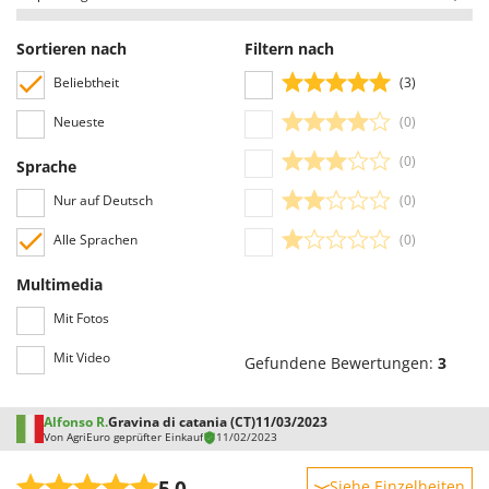
nachdem Sie sich angemeldet haben).
Alle Bewertungen, sowohl positive als auch negative, werden ohne
Sortieren nach
Filtern nach
Ausschluss oder Zensur veröffentlicht, mit Ausnahme von
unangemessenen Texten und Inhalten oder der Verletzung der
Beliebtheit
(3)
Privatsphäre von Personen.
Neueste
(0)
Alle Bewertungen, sowohl die positiven als auch die negativen, können vom
Benutzer leicht eingesehen werden, auch dank der Filter, die eine
(0)
Sprache
vereinfachte Auswahl ermöglichen, einschließlich der Auswahl von
positiven oder negativen Bewertungen.
Nur auf Deutsch
(0)
Alle Sprachen
(0)
Multimedia
Mit Fotos
Mit Video
Gefundene Bewertungen:
3
Alfonso R.
Gravina di catania (CT)
11/03/2023
Von AgriEuro geprüfter Einkauf
11/02/2023
5,0
Siehe Einzelheiten