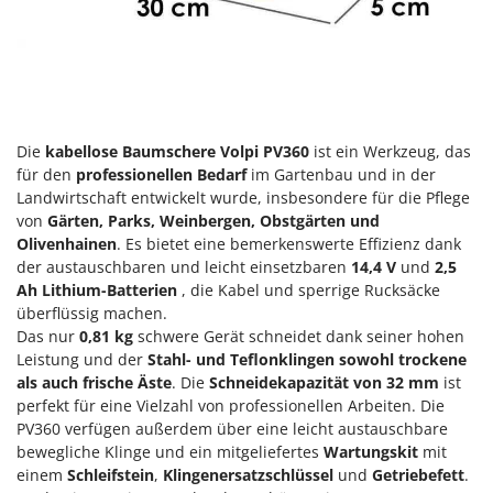
Klimaanlagen – Klimageräte
E
Knetmaschinen
Echo
Knochensägen
EcoFlow
Kompressoren - elektrisch
Edilmark
Kompressoren für Ernte und Baumschnitt
Effeuno
Die
kabellose Baumschere Volpi PV360
ist ein Werkzeug, das
für den
professionellen Bedarf
im Gartenbau und in der
Kreiseleggen
Einhell
Landwirtschaft entwickelt wurde, insbesondere für die Pflege
Küchenreiben - elektrisch
Elegen
von
Gärten, Parks, Weinbergen, Obstgärten und
Kükenaufzuchtboxen
Olivenhainen
. Es bietet eine bemerkenswerte Effizienz dank
Energy Gruppi
der austauschbaren und leicht einsetzbaren
14,4 V
und
2,5
Enotecnica Pillan
L
Ah
Lithium-Batterien
, die Kabel und sperrige Rucksäcke
Laderampe aus Aluminium
überflüssig machen.
Eschenfelder
Das nur
0,81 kg
schwere Gerät schneidet dank seiner hohen
Laubsauger - Laubbläser
EuroMech
Leistung und der
Stahl- und Teflonklingen
sowohl trockene
Laubsauger auf Rädern
Eurosystems
als auch frische Äste
. Die
Schneidekapazität von 32 mm
ist
Luftentfeuchter
perfekt für eine Vielzahl von professionellen Arbeiten. Die
F
PV360 verfügen außerdem über eine leicht austauschbare
Luftkühler
FAC
bewegliche Klinge und ein mitgeliefertes
Wartungskit
mit
einem
Schleifstein
,
Klingenersatzschlüssel
und
Getriebefett
.
Fama Industrie