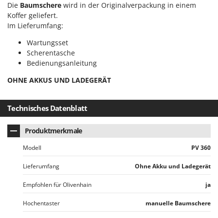
Spiralmac
Die
Baumschere
wird in der Originalverpackung in einem
Koffer geliefert.
Spring Protezione
Im Lieferumfang:
Spyro
Wartungsset
Stanley
Scherentasche
Bedienungsanleitung
Stiga
Stocker
OHNE AKKUS UND LADEGERÄT
Sunseeker
Technisches Datenblatt
T
Tecla
Produktmerkmale
TecnoGen
Modell
PV 360
Tellarini Pompe
Telwin
Lieferumfang
Ohne Akku und Ladegerät
Tenco
Empfohlen für Olivenhain
ja
Tineco
Hochentaster
manuelle Baumschere
Titania