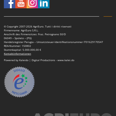
Mowox
MTD
N
New O.M.R.A.
© Copyright 2007-2026 AgriEuro. Tutti i diritti riservati
Firmenname: AgriEuro S.R.L.
Nilfisk
Anschrift des Firmensitzes: Fraz. Petrognano 50/D
06049 – Spoleto – (PG)
Ninja
Handelsregister Perugia – Umsatzsteuer-Identifikationsnummer IT01629170547
REA-Nummer: 150802
Novatec
Stammkapital: 5.000.000,00 €
Kontaktinformationen
Novital
Powered by Kaleido | Digital Productions - www.kalei.do
NuAir
NuovaFac
O
Officine Savioli
Oliviero
Olix
OMA