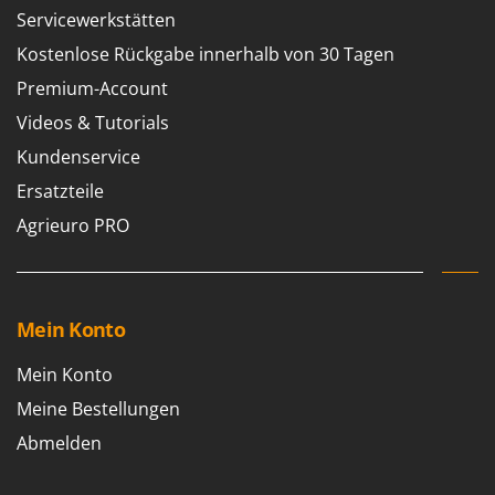
Sprühgeräte für Pflanzenbehandlung
Infaco
Servicewerkstätten
Stäubegeräte für Traktor
Intec
Kostenlose Rückgabe innerhalb von 30 Tagen
Staubsauger - Elektrobesen
Intex
Premium-Account
Iseki
T
Videos & Tutorials
Teppichreiniger und Teppichbodenreiniger
Italyco
Kundenservice
Thermische und mechanische Unkrautbrenner
ITM
Ersatzteile
Tomatenpressen
Agrieuro PRO
J
Tragbare Powerstationen
JOLLY ITALIA
Traktor-Heckenscheren mit Ausleger
K
KAAZ
U
Mein Konto
Umfüllpumpen
Karcher
Umkehrfräsen
Mein Konto
Kasco
Meine Bestellungen
Kemper
V
Vakuumiergeräte
Abmelden
Kenwood
Vertikutierer
Keter