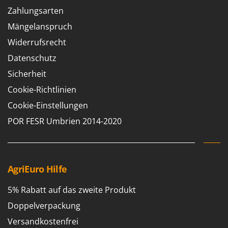
Reinigungsmaschinen für Fassaden, Fenster und PV-Anlagen
GreenBay
Zahlungsarten
Rührtöpfe mit Elektrischem Rührwerk
Greenworks
Mängelanspruch
Rupfmaschinen
GRIFO
Widerrufsrecht
S
GVS
Datenschutz
Sämaschinen und Düngerstreuer
GYS
Sicherheit
Scheibenpflüge
Cookie-Richtlinien
H
Schneefräsen
Hailo
Cookie-Einstellungen
Schneeräumer
Helvi
POR FESR Umbrien 2014-2020
Schrotmühlen - elektrisch
Henx
Schwader für Traktoren
HiKOKI
Schweißgeräte
Honda
AgriEuro Hilfe
Seilwinden - Motorseilwinden
I
Sichelmähwerke für Traktoren
5% Rabatt auf das zweite Produkt
Idromatic
Sichelmulcher für Traktoren
Il-Tec
Doppelverpackung
Sortierer für Oliven
Imperia
Versandkostenfrei