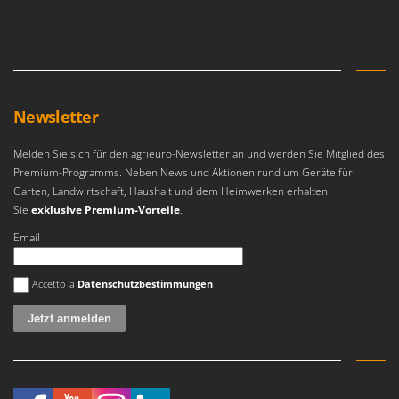
Makita
MAMMAMIA
Marcato
Marina Systems
Newsletter
Master
Mastercook
Melden Sie sich für den agrieuro-Newsletter an und werden Sie Mitglied des
McCulloch
Premium-Programms. Neben News und Aktionen rund um Geräte für
Garten, Landwirtschaft, Haushalt und dem Heimwerken erhalten
MCH
Sie
exklusive Premium-Vorteile
.
Michelin
Email
Mille
Es ist ein Fehler aufgetreten
Minox
Accetto la
Datenschutzbestimmungen
Mockmill
More than chef
MOSA
MOVA