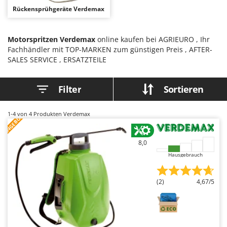
Astscheren
Ambrogio Robot
Rückensprühgeräte Verdemax
Atemschutzgeräte
Annovi Reverberi
Aufroller für Olivennetze
ANTHBOT
Motorspritzen Verdemax
online kaufen bei AGRIEURO , Ihr
Fachhändler mit TOP-MARKEN zum günstigen Preis , AFTER-
Aufschnittmaschinen
Archman
SALES SERVICE , ERSATZTEILE
Auslegemulcher für Traktoren
Arco
Äxte - Beile und Spalthammer
Ardes
Filter
Sortieren
Argo
B
Balkenmäher
Ariete
1-4
von 4 Produkten Verdemax
ANGEBOT
Bandsägen
Artus
Batterieladegeräte - Starthilfegeräte
8,0
Attila
Hausgebrauch
Baum- und Astscheren - manuell
Ausonia
Baumscheren - pneumatisch
Awelco
(2)
4,67/5
Baumstumpffräsen
B
Bindezangen - elektrisch
Baesso
Bodenfräsen für Traktor
Bahco