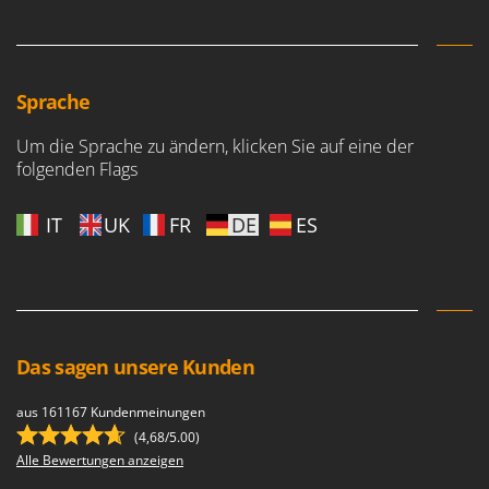
Vogelscheuchen - Vogelabwehr
KitchenAid
W
Komo
Wasserpumpen
L
Wasserpumpen für Traktoren
Sprache
Laica
Wein- und Obstpressen
Lampacrescia - MGM
Um die Sprache zu ändern, klicken Sie auf eine der
Wein- und Ölschichtenfilter
folgenden Flags
Landxcape
Weitere Produkte
LAR Casalinghi
IT
UK
FR
DE
ES
Wiesenwalzen für Traktor
Lavor
Wippsägen
Linea VZ
Wurstfüller
Lisam
Z
Lotusgrill
Zerstäuber
Das sagen unsere Kunden
M
Zinkeneggen
M.A.I.BO.
aus 161167 Kundenmeinungen
Zubehör für Rasentraktoren
Macom
(4,68/5.00)
Alle Bewertungen anzeigen
Macte Ovens