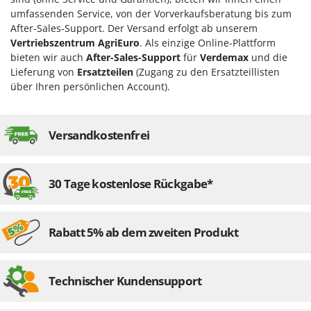
M
Mähroboter
Famag
umfassenden Service, von der Vorverkaufsberatung bis zum
Maisentkörnungsmaschinen
After-Sales-Support. Der Versand erfolgt ab unserem
Famur
Vertriebszentrum AgriEuro
. Als einzige Online-Plattform
Manuelle Heckenscheren
FARMER
bieten wir auch
After-Sales-Support
für
Verdemax
und die
Mehrzweck-Sauggeräte
Lieferung von
Ersatzteilen
(Zugang zu den Ersatzteillisten
FBC
über Ihren persönlichen Account).
Minibacköfen
Ferrari Group
Motorhacken - Gartenfräsen
Ferroni
Motorspritzen
Versandkostenfrei
Ferrua
Mulcher für Traktor
FIAC
FIEM
N
30 Tage kostenlose Rückgabe*
Notstromaggregat
Fimar
Nudelmaschinen
FINI
Rabatt 5% ab dem zweiten Produkt
Fiorentini
O
Obstmühlen Obsthäcksler Obstmuser
Fiskars
Obstpressen
Technischer Kundensupport
Flymo
Olivenernter und Schüttler
Fontana Forni