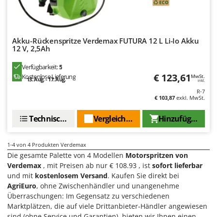
Klimaanlagen – Klimageräte
E
Knetmaschinen
Echo
Knochensägen
EcoFlow
Akku-Rückenspritze Verdemax FUTURA 12 L Li-Io Akku
Kompressoren - elektrisch
12 V, 2,5Ah
Edilmark
Kompressoren für Ernte und Baumschnitt
Effeuno
Verfügbarkeit:
5
€ 123,61
Kostenlose Lieferung
Kreiseleggen
MwSt.
Einhell
13. Aug. - 17. Aug.
inkl.
Küchenreiben - elektrisch
R-7
Elegen
€ 103,87
exkl. MwSt.
Kükenaufzuchtboxen
Energy Gruppi
Technische Daten
Vergleichen Sie
Hinzufügen
Enotecnica Pillan
L
Laderampe aus Aluminium
Eschenfelder
1-4
von 4 Produkten Verdemax
Laubsauger - Laubbläser
EuroMech
Die gesamte Palette von 4 Modellen
Motorspritzen von
Laubsauger auf Rädern
Verdemax
, mit Preisen ab nur € 108.93 , ist
sofort lieferbar
Eurosystems
und mit
kostenlosem Versand
. Kaufen Sie direkt bei
Luftentfeuchter
AgriEuro
, ohne Zwischenhändler und unangenehme
F
Luftkühler
FAC
Überraschungen: Im Gegensatz zu verschiedenen
Marktplätzen, die auf viele Drittanbieter-Händler angewiesen
Fama Industrie
sind (ohne Service und Garantien), bieten wir Ihnen einen