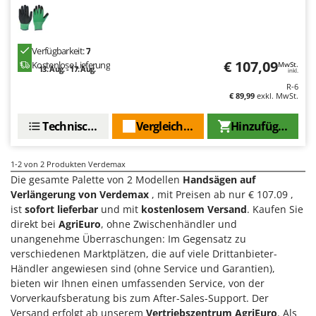
Flockenquetschen
Bosch
Furchenzieher für Traktoren
Brumi
Verfügbarkeit:
7
BullMach
G
€ 107,09
Kostenlose Lieferung
MwSt.
Gartengrills
13. Aug. - 17. Aug.
inkl.
C
R-6
Gartenpumpen
C.EL.ME.
€ 89,99
exkl. MwSt.
Gebläsespritzen für Traktoren
Calory Forni
Technische Daten
Vergleichen Sie
Hinzufügen
Gerätehäuser
Campagnola
Getreidemühlen
Campingaz
1-2
von 2 Produkten Verdemax
Grabenfräsen
Castelgarden
Die gesamte Palette von 2 Modellen
Handsägen auf
Verlängerung von Verdemax
, mit Preisen ab nur € 107.09 ,
Grubber - Tiefenlockerer
Castellari
ist
sofort lieferbar
und mit
kostenlosem Versand
. Kaufen Sie
Grubber für Traktor
Ceccato Olindo
direkt bei
AgriEuro
, ohne Zwischenhändler und
unangenehme Überraschungen: Im Gegensatz zu
Char-Broil
H
verschiedenen Marktplätzen, die auf viele Drittanbieter-
Häcksler
Classe
Händler angewiesen sind (ohne Service und Garantien),
Handsägen auf Verlängerung
bieten wir Ihnen einen umfassenden Service, von der
Clementi
Vorverkaufsberatung bis zum After-Sales-Support. Der
Heckcontainer für Traktoren
Cofra
Versand erfolgt ab unserem
Vertriebszentrum AgriEuro
. Als