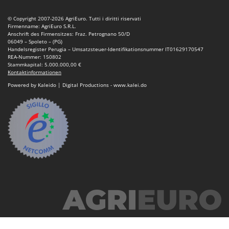
Vogelscheuchen - Vogelabwehr
KitchenAid
© Copyright 2007-2026 AgriEuro. Tutti i diritti riservati
W
Komo
Firmenname: AgriEuro S.R.L.
Wasserpumpen
Anschrift des Firmensitzes: Fraz. Petrognano 50/D
06049 – Spoleto – (PG)
L
Wasserpumpen für Traktoren
Handelsregister Perugia – Umsatzsteuer-Identifikationsnummer IT01629170547
Laica
REA-Nummer: 150802
Wein- und Obstpressen
Stammkapital: 5.000.000,00 €
Lampacrescia - MGM
Kontaktinformationen
Wein- und Ölschichtenfilter
Landxcape
Powered by Kaleido | Digital Productions - www.kalei.do
Weitere Produkte
LAR Casalinghi
Wiesenwalzen für Traktor
Lavor
Wippsägen
Linea VZ
Wurstfüller
Lisam
Z
Lotusgrill
Zerstäuber
M
Zinkeneggen
M.A.I.BO.
Zubehör für Rasentraktoren
Macom
Macte Ovens