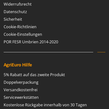
M
Mähroboter
Famag
Widerrufsrecht
Maisentkörnungsmaschinen
Famur
Datenschutz
Manuelle Heckenscheren
FARMER
Sicherheit
Mehrzweck-Sauggeräte
FBC
Cookie-Richtlinien
Minibacköfen
Ferrari Group
Cookie-Einstellungen
Motorhacken - Gartenfräsen
Ferroni
POR FESR Umbrien 2014-2020
Motorspritzen
Ferrua
Mulcher für Traktor
FIAC
FIEM
N
AgriEuro Hilfe
Notstromaggregat
Fimar
Nudelmaschinen
5% Rabatt auf das zweite Produkt
FINI
Doppelverpackung
Fiorentini
O
Obstmühlen Obsthäcksler Obstmuser
Versandkostenfrei
Fiskars
Obstpressen
Servicewerkstätten
Flymo
Olivenernter und Schüttler
Kostenlose Rückgabe innerhalb von 30 Tagen
Fontana Forni