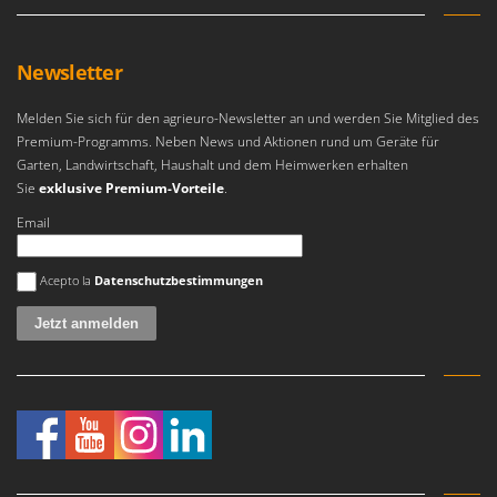
Sprühgeräte für Pflanzenbehandlung
Infaco
Stäubegeräte für Traktor
Intec
Staubsauger - Elektrobesen
Newsletter
Intex
Iseki
T
Melden Sie sich für den agrieuro-Newsletter an und werden Sie Mitglied des
Teppichreiniger und Teppichbodenreiniger
Premium-Programms. Neben News und Aktionen rund um Geräte für
Italyco
Garten, Landwirtschaft, Haushalt und dem Heimwerken erhalten
Thermische und mechanische Unkrautbrenner
ITM
Sie
exklusive Premium-Vorteile
.
Tomatenpressen
Email
J
Tragbare Powerstationen
JOLLY ITALIA
Traktor-Heckenscheren mit Ausleger
Es ist ein Fehler aufgetreten
Acepto la
Datenschutzbestimmungen
K
KAAZ
U
Umfüllpumpen
Karcher
Umkehrfräsen
Kasco
Kemper
V
Vakuumiergeräte
Kenwood
Vertikutierer
Keter