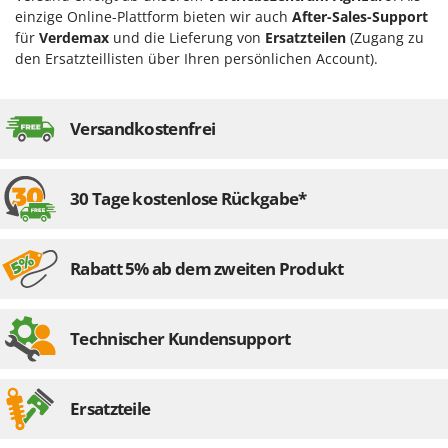
Heckenscheren
Comet
einzige Online-Plattform bieten wir auch
After-Sales-Support
für
Verdemax
und die Lieferung von
Ersatzteilen
(Zugang zu
Heißluftfritteusen
Cresco
den Ersatzteillisten über Ihren persönlichen Account).
Heizkanonen und Elektroheizer
Cruccolini
Hochdruckreiniger
CTEK
Versandkostenfrei
Hochgrasmäher
D
Holzbacköfen Außenbereich für Pizza und Braten
Dal Degan
Holzspalter
DCG
30 Tage kostenlose Rückgabe*
Hubwagen
Deca
DeWalt
K
Rabatt 5% ab dem zweiten Produkt
Kabelpflüge für die Drainage
Di Martino
Kartoffellegemaschine für Traktoren
Diavola Pro
Kartoffelroder für Traktoren
Technischer Kundensupport
Diesse
Kehrmaschinen
Docma
Kettensägen
Dominion
Ersatzteile
Kippbare Heckschaufeln für Traktoren
Dreame