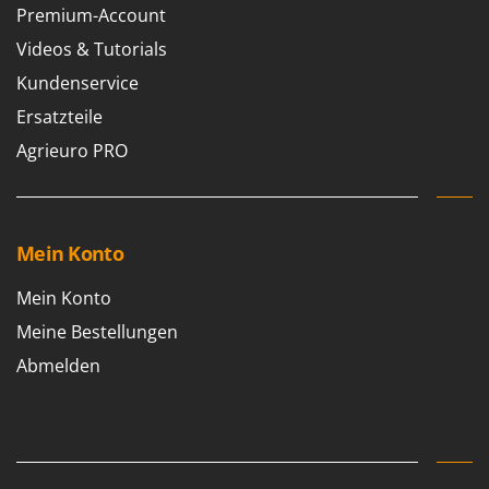
Premium-Account
Forest Master
P
Palettengabeln für Traktoren
Videos & Tutorials
Francini
Pelletpressen
Kundenservice
G
Pflüge für Traktor
G3 Ferrari
Ersatzteile
Planierschilder für Traktoren
Gardena
Agrieuro PRO
Plasmaschneider
Garofalo
Poolroboter
GeoTech
Pools
GeoTech Pro
Mein Konto
Poolstaubsauger
Gierre
Mein Konto
Ginko - MGM
R
Rasenmäher
Meine Bestellungen
Gipeco
Rasensodenschneider
Abmelden
Girmi
Rasentraktoren Aufsitzmäher
Goodyear
Rasentrimmer - Kantenschneider
GRAEF
Rasentrimmer - Motorsensen - Freischneider
Gre