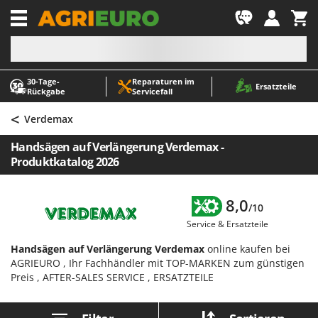
-1
30‑Tage-
Reparaturen im
A
A
Ersatzteile
Rückgabe
Servicefall
Abbeermaschinen - Traubenmühlen
ABAC
<
Abfüllgeräte
AgriEuro Premium
Verdemax
Akku Gartenscheren
AgriEuro TOP-LINE
Handsägen auf Verlängerung Verdemax -
Akku Gras- und Strauchscheren
AGT
Produktkatalog 2026
Akku-Stichsägen
Aima
Allzwecktransporter - Motorschubkarren
Airmec
8,0
/10
Alu-Teleskopleitern
AL-KO
Service & Ersatzteile
Anbaubagger Heckbagger für Traktoren
ALA 2000
Handsägen auf Verlängerung Verdemax
online kaufen bei
AGRIEURO , Ihr Fachhändler mit TOP-MARKEN zum günstigen
Arbeitsschutzkleidung
Alce
Preis , AFTER-SALES SERVICE , ERSATZTEILE
Aschesauger
Alpina
Astkettensägen - Hochentaster
Ama