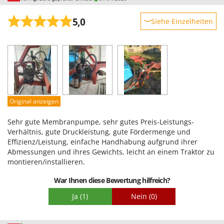
Tornado
Tre Spade
5,0
Siehe Einzelheiten
Trev - Abrek - TecnoVIR
Robustheit
Trotec
Leistung
Troy-Bilt
Benutzerfreundlichkeit
Qualität / Preis
U
Udor
Schwierigkeitsgrad Zusammenbau
Original anzeigen
Unger
Verpackung
Sehr gute Membranpumpe, sehr gutes Preis-Leistungs-
V
Verhältnis, gute Druckleistung, gute Fördermenge und
Verdemax
Effizienz/Leistung, einfache Handhabung aufgrund ihrer
Abmessungen und ihres Gewichts, leicht an einem Traktor zu
Vesco
montieren/installieren.
Volpi
War Ihnen diese Bewertung hilfreich?
W
Ja
(1)
Nein
(0)
Waldner
Weber