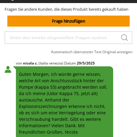
Fragen Sie andere Kunden, die dieses Produkt bereits gekauft haben
Frage hinzufügen
Automatisch übersetzter Text
Original anzeigen
von
nicola
c.
(italia venezia)
Datum
29/5/2025
Guten Morgen, ich würde gerne wissen,
welche Art von Anschlussstück hinter der
Pumpe (Kappa 53) angebracht werden soll,
da ich meine (Udor Kappa 75, jetzt alt)
austausche. Anhand der
Explosionszeichnungen erkenne ich nicht,
ob es sich um eine Verriegelung oder eine
Verschraubung handelt. Gibt es weitere
Informationen? Vielen Dank. Mit
freundlichen Grüßen, Nicola