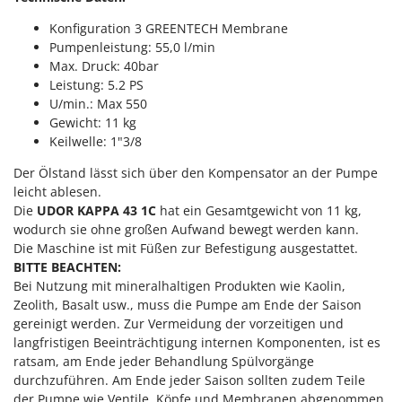
M
Mähroboter
Famag
Konfiguration 3 GREENTECH Membrane
Maisentkörnungsmaschinen
Famur
Pumpenleistung: 55,0 l/min
Manuelle Heckenscheren
Max. Druck: 40bar
FARMER
Leistung: 5.2 PS
Mehrzweck-Sauggeräte
FBC
U/min.: Max 550
Minibacköfen
Ferrari Group
Gewicht: 11 kg
Motorhacken - Gartenfräsen
Keilwelle: 1"3/8
Ferroni
Motorspritzen
Der Ölstand lässt sich über den Kompensator an der Pumpe
Ferrua
leicht ablesen.
Mulcher für Traktor
FIAC
Die
UDOR KAPPA 43 1C
hat ein Gesamtgewicht von 11 kg,
FIEM
wodurch sie ohne großen Aufwand bewegt werden kann.
N
Notstromaggregat
Die Maschine ist mit Füßen zur Befestigung ausgestattet.
Fimar
BITTE BEACHTEN:
Nudelmaschinen
FINI
Bei Nutzung mit mineralhaltigen Produkten wie Kaolin,
Zeolith, Basalt usw., muss die Pumpe am Ende der Saison
Fiorentini
O
gereinigt werden. Zur Vermeidung der vorzeitigen und
Obstmühlen Obsthäcksler Obstmuser
Fiskars
langfristigen Beeinträchtigung internen Komponenten, ist es
Obstpressen
ratsam, am Ende jeder Behandlung Spülvorgänge
Flymo
Olivenernter und Schüttler
durchzuführen. Am Ende jeder Saison sollten zudem Teile
Fontana Forni
der Pumpe wie Ventile, Köpfe und Membranen abgenommen