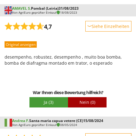
AMAVEL S.
Pombal (Leiria)
31/08/2023
Von AgriEuro geprüfter Einkauf
18/08/2023
4,7
Siehe Einzelheiten
Robustheit
Original anzeigen
Leistung
Benutzerfreundlichkeit
desempenho, robustez, desempenho , muito boa bomba,
Qualität / Preis
bomba de diafragma montado em trator, o esperado
Schwierigkeitsgrad Zusammenbau
Verpackung
War Ihnen diese Bewertung hilfreich?
Ja
(3)
Nein
(0)
Andrea F.
Santa maria capua vetere (CE)
15/08/2024
Von AgriEuro geprüfter Einkauf
08/05/2024