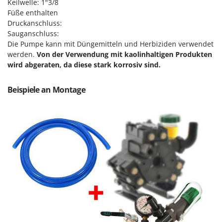
Sprühgeräte für Pflanzenbehandlung
Keilwelle: 1"3/8
Infaco
Füße enthalten
Stäubegeräte für Traktor
Intec
Druckanschluss:
Staubsauger - Elektrobesen
Sauganschluss:
Intex
Die Pumpe kann mit Düngemitteln und Herbiziden verwendet
Iseki
T
werden.
Von der Verwendung mit kaolinhaltigen Produkten
Teppichreiniger und Teppichbodenreiniger
wird abgeraten, da diese stark korrosiv sind.
Italyco
Thermische und mechanische Unkrautbrenner
ITM
Beispiele an Montage
Tomatenpressen
J
Tragbare Powerstationen
JOLLY ITALIA
Traktor-Heckenscheren mit Ausleger
K
KAAZ
U
Umfüllpumpen
Karcher
Umkehrfräsen
Kasco
Kemper
V
Vakuumiergeräte
Kenwood
Vertikutierer
Keter