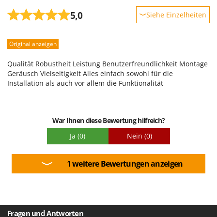
5,0
Siehe Einzelheiten
Robustheit
Original anzeigen
Leistung
Benutzerfreundlichkeit
Qualität Robustheit Leistung Benutzerfreundlichkeit Montage
Qualität / Preis
Geräusch Vielseitigkeit Alles einfach sowohl für die
Installation als auch vor allem die Funktionalität
Schwierigkeitsgrad Zusammenbau
Verpackung
War Ihnen diese Bewertung hilfreich?
Ja
(0)
Nein
(0)
1 weitere Bewertungen anzeigen
Fragen und Antworten