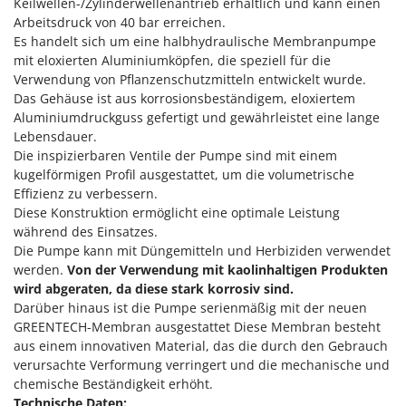
Keilwellen-/Zylinderwellenantrieb erhältlich und kann einen
Klimaanlagen – Klimageräte
Arbeitsdruck von 40 bar erreichen.
E
Knetmaschinen
Echo
Es handelt sich um eine halbhydraulische Membranpumpe
mit eloxierten Aluminiumköpfen, die speziell für die
Knochensägen
EcoFlow
Verwendung von Pflanzenschutzmitteln entwickelt wurde.
Kompressoren - elektrisch
Edilmark
Das Gehäuse ist aus korrosionsbeständigem, eloxiertem
Kompressoren für Ernte und Baumschnitt
Aluminiumdruckguss gefertigt und gewährleistet eine lange
Effeuno
Lebensdauer.
Kreiseleggen
Einhell
Die inspizierbaren Ventile der Pumpe sind mit einem
Küchenreiben - elektrisch
kugelförmigen Profil ausgestattet, um die volumetrische
Elegen
Effizienz zu verbessern.
Kükenaufzuchtboxen
Energy Gruppi
Diese Konstruktion ermöglicht eine optimale Leistung
Enotecnica Pillan
während des Einsatzes.
L
Laderampe aus Aluminium
Die Pumpe kann mit Düngemitteln und Herbiziden verwendet
Eschenfelder
werden.
Von der Verwendung mit kaolinhaltigen Produkten
Laubsauger - Laubbläser
EuroMech
wird abgeraten, da diese stark korrosiv sind.
Laubsauger auf Rädern
Darüber hinaus ist die Pumpe serienmäßig mit der neuen
Eurosystems
GREENTECH-Membran ausgestattet Diese Membran besteht
Luftentfeuchter
aus einem innovativen Material, das die durch den Gebrauch
F
Luftkühler
FAC
verursachte Verformung verringert und die mechanische und
chemische Beständigkeit erhöht.
Fama Industrie
Technische Daten: