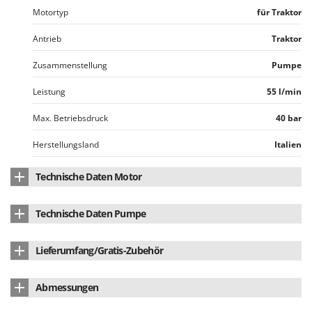
Omas
Motortyp
für Traktor
Ompagrill
Antrieb
Traktor
Ooni
Zusammenstellung
Pumpe
Oriental Koshin
Outdoorchef
Leistung
55 l/min
Max. Betriebsdruck
40 bar
P
Palazzetti
Herstellungsland
Italien
Palumbo Pavi
Partisani
Technische Daten Motor
Paterlini
Motortyp
Zapfwelle
Technische Daten Pumpe
Philips
Anschluss
Zapfwelle
Pramac
Pumpenmarke
UDOR
Lieferumfang/Gratis-Zubehör
Leistungsaufnahme
5.2 HP
Prismafood
Anzahl der Membrane
3
Bedienungsanleitung
ja
Abmessungen
R
Pumpetyp
Membranpumpe
R.G.V.
Abmessung Produkt cm (LxBxH)
25x26x28