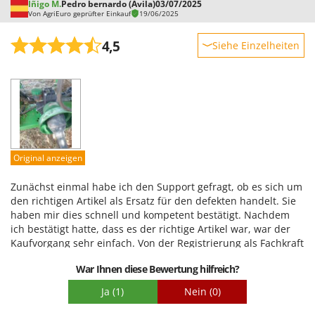
Íñigo M.
Pedro bernardo (Avila)
03/07/2025
WIDU
Von AgriEuro geprüfter Einkauf
19/06/2025
Wiper EcoRobot
4,5
Siehe Einzelheiten
Wolf Garten
Wortex
Robustheit
Worx
Leistung
Benutzerfreundlichkeit
Y
Yard Force
Qualität / Preis
Schwierigkeitsgrad Zusammenbau
Original anzeigen
Z
Zanon
Verpackung
Zunächst einmal habe ich den Support gefragt, ob es sich um
Zephir
den richtigen Artikel als Ersatz für den defekten handelt. Sie
ZGrills
haben mir dies schnell und kompetent bestätigt. Nachdem
ich bestätigt hatte, dass es der richtige Artikel war, war der
Zodiac
Kaufvorgang sehr einfach. Von der Registrierung als Fachkraft
Zomax
über die Produktauswahl bis hin zum Versand. Das Produkt
War Ihnen diese Bewertung hilfreich?
kam früher als erwartet und in einwandfreiem Zustand an.
Qualität, Montage, Benutzerfreundlichkeit, Pumpeneffizienz
Ja
(1)
Nein
(0)