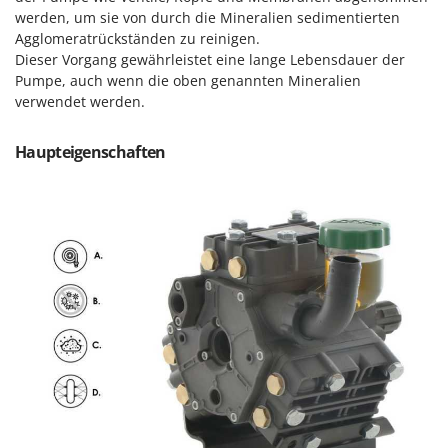
Forest Master
werden, um sie von durch die Mineralien sedimentierten
P
Palettengabeln für Traktoren
Agglomeratrückständen zu reinigen.
Francini
Dieser Vorgang gewährleistet eine lange Lebensdauer der
Pelletpressen
Pumpe, auch wenn die oben genannten Mineralien
G
Pflüge für Traktor
verwendet werden.
G3 Ferrari
Planierschilder für Traktoren
Gardena
Haupteigenschaften
Plasmaschneider
Garofalo
Poolroboter
GeoTech
Pools
GeoTech Pro
Poolstaubsauger
Gierre
Ginko - MGM
R
Rasenmäher
Gipeco
Rasensodenschneider
Girmi
Rasentraktoren Aufsitzmäher
Goodyear
Rasentrimmer - Kantenschneider
GRAEF
Rasentrimmer - Motorsensen - Freischneider
Gre