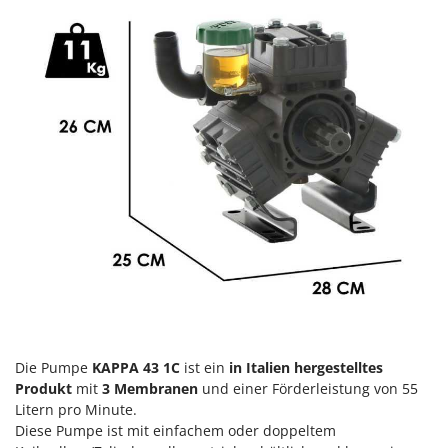
Heckenscheren
Comet
Heißluftfritteusen
Cresco
Heizkanonen und Elektroheizer
Cruccolini
Hochdruckreiniger
CTEK
Hochgrasmäher
D
Holzbacköfen Außenbereich für Pizza und Braten
Dal Degan
Holzspalter
DCG
Hubwagen
Deca
DeWalt
K
Kabelpflüge für die Drainage
Di Martino
Kartoffellegemaschine für Traktoren
Diavola Pro
Kartoffelroder für Traktoren
Diesse
Kehrmaschinen
Die Pumpe
KAPPA 43 1C
ist ein
in Italien hergestelltes
Docma
Produkt
mit
3 Membranen
und einer Förderleistung von 55
Kettensägen
Dominion
Litern pro Minute.
Kippbare Heckschaufeln für Traktoren
Diese Pumpe ist mit einfachem oder doppeltem
Dreame