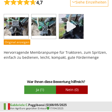
4,7
Siehe Einzelheiten
Robustheit
Leistung
Benutzerfreundlichkeit
Qualität / Preis
Schwierigkeitsgrad Zusammenbau
Original anzeigen
Verpackung
Hervorragende Membranpumpe für Traktoren, zum Spritzen,
einfach zu bedienen, leicht, kompakt, gute Fördermenge
War Ihnen diese Bewertung hilfreich?
Ja
(1)
Nein
(0)
Gabbriele C.
Poggibonsi (SI)
08/05/2025
Von AgriEuro geprüfter Einkauf
17/04/2025