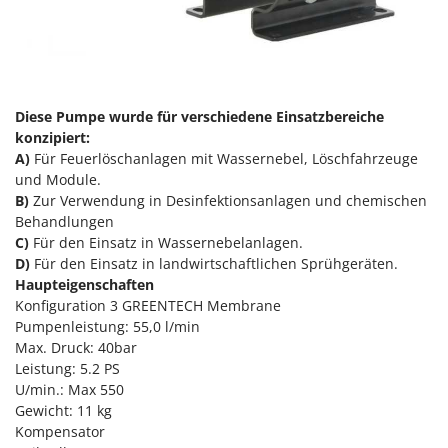
Reinigungsmaschinen für Fassaden, Fenster und PV-Anlagen
GreenBay
Rührtöpfe mit Elektrischem Rührwerk
Greenworks
Rupfmaschinen
GRIFO
S
GVS
Diese Pumpe wurde für verschiedene Einsatzbereiche
Sämaschinen und Düngerstreuer
GYS
konzipiert:
Scheibenpflüge
A)
Für Feuerlöschanlagen mit Wassernebel, Löschfahrzeuge
und Module.
H
Schneefräsen
Hailo
B)
Zur Verwendung in Desinfektionsanlagen und chemischen
Schneeräumer
Behandlungen
Helvi
Schrotmühlen - elektrisch
C)
Für den Einsatz in Wassernebelanlagen.
Henx
D)
Für den Einsatz in landwirtschaftlichen Sprühgeräten.
Schwader für Traktoren
Haupteigenschaften
HiKOKI
Schweißgeräte
Konfiguration 3 GREENTECH Membrane
Honda
Pumpenleistung: 55,0 l/min
Seilwinden - Motorseilwinden
Max. Druck: 40bar
I
Sichelmähwerke für Traktoren
Leistung: 5.2 PS
Idromatic
U/min.: Max 550
Sichelmulcher für Traktoren
Il-Tec
Gewicht: 11 kg
Sortierer für Oliven
Kompensator
Imperia