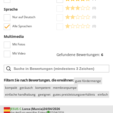
Spiralmac
(0)
Sprache
Spring Protezione
Nur auf Deutsch
(0)
Spyro
Stanley
Alle Sprachen
(0)
Stiga
Multimedia
Stocker
Mit Fotos
Sunseeker
Mit Video
Gefundene Bewertungen:
6
T
Tecla
TecnoGen
Tellarini Pompe
Filtern Sie nach Bewertungen, die erwähnen:
gute fördermenge
Telwin
kompakt
geräusch
kompetent
membranpumpe
Tenco
einfache handhabung
geeignet
gutes preisleistungsverhältnis
einfach
Tineco
Titania
JESUS C.
Lorca (Murcia)
24/04/2026
Von AgriEuro geprüfter Einkauf
07/04/2026