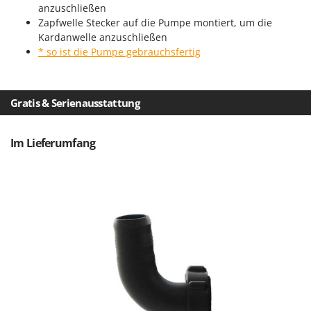
Makita
anzuschließen
Zapfwelle Stecker auf die Pumpe montiert, um die
MAMMAMIA
Kardanwelle anzuschließen
Marcato
* so ist die Pumpe gebrauchsfertig
Marina Systems
Master
Gratis & Serienausstattung
Mastercook
McCulloch
Im Lieferumfang
MCH
Michelin
Mille
Minox
Mockmill
More than chef
MOSA
MOVA