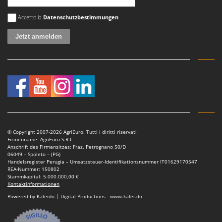
Es ist ein Fehler aufgetreten
Accetto la
Datenschutzbestimmungen
© Copyright 2007-2026 AgriEuro. Tutti i diritti riservati
Firmenname: AgriEuro S.R.L.
Anschrift des Firmensitzes: Fraz. Petrognano 50/D
06049 – Spoleto – (PG)
Handelsregister Perugia – Umsatzsteuer-Identifikationsnummer IT01629170547
REA-Nummer: 150802
Stammkapital: 5.000.000,00 €
Kontaktinformationen
Powered by Kaleido | Digital Productions - www.kalei.do