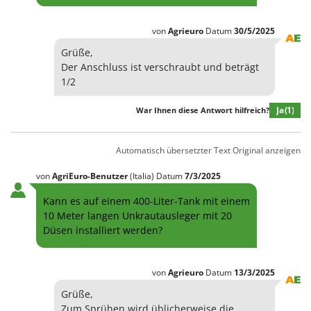
von
Agrieuro
Datum
30/5/2025
Grüße,
Der Anschluss ist verschraubt und beträgt
1/2
Ja
(1)
War Ihnen diese Antwort hilfreich?
Automatisch übersetzter Text
Original anzeigen
von
AgriEuro-Benutzer
(Italia)
Datum
7/3/2025
Kann es auf einem 400-Liter-Tank mit einem
10 Meter langen Unkrautausleger mit 20
Düsen installiert werden?
von
Agrieuro
Datum
13/3/2025
Grüße,
Zum Sprühen wird üblicherweise die