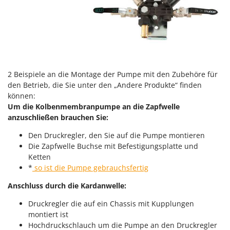
Vogelscheuchen - Vogelabwehr
KitchenAid
W
Komo
Wasserpumpen
L
Wasserpumpen für Traktoren
Laica
Wein- und Obstpressen
Lampacrescia - MGM
2 Beispiele an die Montage der Pumpe mit den Zubehöre für
Wein- und Ölschichtenfilter
Landxcape
den Betrieb, die Sie unter den „Andere Produkte“ finden
Weitere Produkte
können:
LAR Casalinghi
Wiesenwalzen für Traktor
Um die Kolbenmembranpumpe an die Zapfwelle
Lavor
anzuschließen brauchen Sie:
Wippsägen
Linea VZ
Den Druckregler, den Sie auf die Pumpe montieren
Wurstfüller
Lisam
Die Zapfwelle Buchse mit Befestigungsplatte und
Ketten
Z
Lotusgrill
Zerstäuber
*
so ist die Pumpe gebrauchsfertig
M
Zinkeneggen
Anschluss durch die Kardanwelle:
M.A.I.BO.
Zubehör für Rasentraktoren
Druckregler die auf ein Chassis mit Kupplungen
Macom
montiert ist
Macte Ovens
Hochdruckschlauch um die Pumpe an den Druckregler