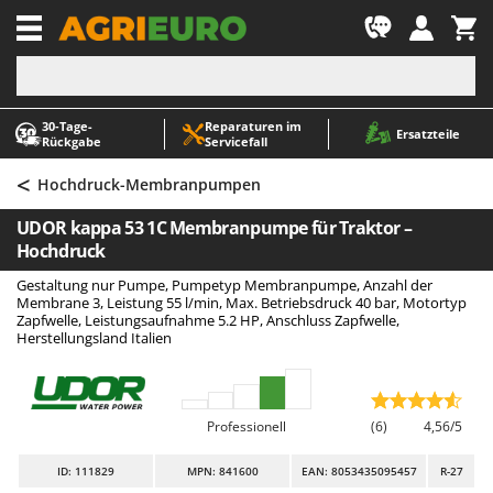
-1
30‑Tage-
Reparaturen im
A
A
Ersatzteile
Rückgabe
Servicefall
Abbeermaschinen - Traubenmühlen
ABAC
<
Abfüllgeräte
AgriEuro Premium
Hochdruck-Membranpumpen
Akku Gartenscheren
AgriEuro TOP-LINE
UDOR kappa 53 1C Membranpumpe für Traktor –
Akku Gras- und Strauchscheren
AGT
Hochdruck
Akku-Stichsägen
Aima
Gestaltung nur Pumpe, Pumpetyp Membranpumpe, Anzahl der
Membrane 3, Leistung 55 l/min, Max. Betriebsdruck 40 bar, Motortyp
Allzwecktransporter - Motorschubkarren
Airmec
Zapfwelle, Leistungsaufnahme 5.2 HP, Anschluss Zapfwelle,
Herstellungsland Italien
Alu-Teleskopleitern
AL-KO
Anbaubagger Heckbagger für Traktoren
ALA 2000
Arbeitsschutzkleidung
Alce
Professionell
(6)
4,56/5
Aschesauger
Alpina
ID
: 111829
MPN: 841600
EAN: 8053435095457
R-27
Astkettensägen - Hochentaster
Ama