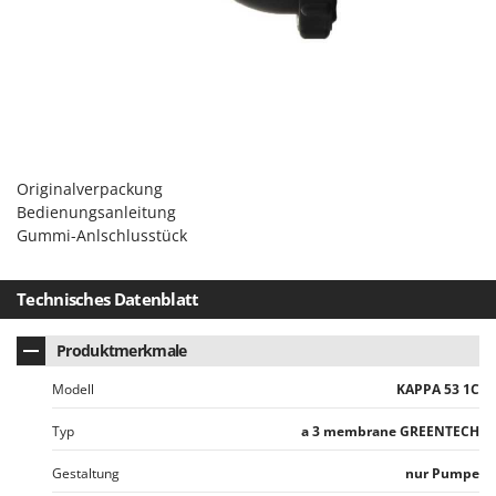
Mowox
MTD
N
New O.M.R.A.
Nilfisk
Ninja
Originalverpackung
Novatec
Bedienungsanleitung
Gummi-Anlschlusstück
Novital
NuAir
Technisches Datenblatt
NuovaFac
Produktmerkmale
O
Officine Savioli
Modell
KAPPA 53 1C
Oliviero
Typ
a 3 membrane GREENTECH
Olix
Gestaltung
nur Pumpe
OMA