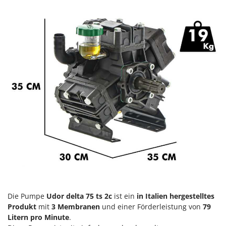
Heckenscheren
Comet
Heißluftfritteusen
Cresco
Heizkanonen und Elektroheizer
Cruccolini
Hochdruckreiniger
CTEK
Hochgrasmäher
D
Holzbacköfen Außenbereich für Pizza und Braten
Dal Degan
Holzspalter
DCG
Hubwagen
Deca
DeWalt
K
Kabelpflüge für die Drainage
Di Martino
Kartoffellegemaschine für Traktoren
Diavola Pro
Kartoffelroder für Traktoren
Diesse
Kehrmaschinen
Docma
Die Pumpe
Udor delta 75 ts 2c
ist ein
in Italien hergestelltes
Kettensägen
Dominion
Produkt
mit
3 Membranen
und einer Förderleistung von
79
Kippbare Heckschaufeln für Traktoren
Litern pro Minute
.
Dreame