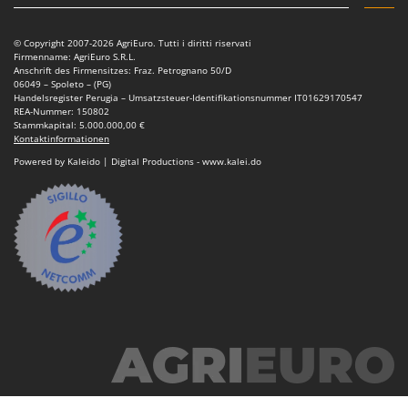
© Copyright 2007-2026 AgriEuro. Tutti i diritti riservati
Firmenname: AgriEuro S.R.L.
Anschrift des Firmensitzes: Fraz. Petrognano 50/D
06049 – Spoleto – (PG)
Handelsregister Perugia – Umsatzsteuer-Identifikationsnummer IT01629170547
REA-Nummer: 150802
Stammkapital: 5.000.000,00 €
Kontaktinformationen
Powered by Kaleido | Digital Productions - www.kalei.do