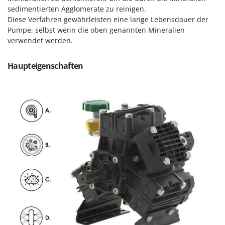
Forest Master
sedimentierten Agglomerate zu reinigen.
P
Palettengabeln für Traktoren
Diese Verfahren gewährleisten eine lange Lebensdauer der
Francini
Pumpe, selbst wenn die oben genannten Mineralien
Pelletpressen
verwendet werden.
G
Pflüge für Traktor
G3 Ferrari
Planierschilder für Traktoren
Haupteigenschaften
Gardena
Plasmaschneider
Garofalo
Poolroboter
GeoTech
Pools
GeoTech Pro
Poolstaubsauger
Gierre
Ginko - MGM
R
Rasenmäher
Gipeco
Rasensodenschneider
Girmi
Rasentraktoren Aufsitzmäher
Goodyear
Rasentrimmer - Kantenschneider
GRAEF
Rasentrimmer - Motorsensen - Freischneider
Gre