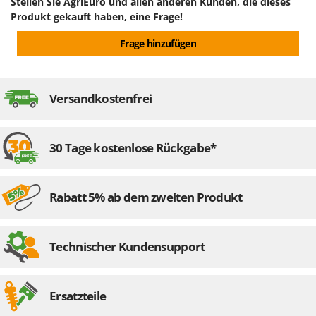
Stellen Sie AgriEuro und allen anderen Kunden, die dieses
Tornado
Produkt gekauft haben, eine Frage!
Tre Spade
Frage hinzufügen
Trev - Abrek - TecnoVIR
Trotec
Troy-Bilt
Versandkostenfrei
U
Udor
30 Tage kostenlose Rückgabe*
Unger
V
Verdemax
Rabatt 5% ab dem zweiten Produkt
Vesco
Volpi
Technischer Kundensupport
W
Waldner
Ersatzteile
Weber