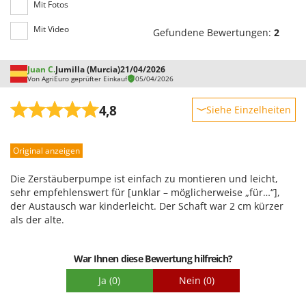
Mit Fotos
Santos
Sbaraglia
Mit Video
Gefundene Bewertungen:
2
Schnitzer
Seven Italy
Juan C.
Jumilla (Murcia)
21/04/2026
Von AgriEuro geprüfter Einkauf
05/04/2026
Shark
Shindaiwa
4,8
Siehe Einzelheiten
Silky
Robustheit
Simatech
Original anzeigen
Leistung
Sirman
Benutzerfreundlichkeit
Die Zerstäuberpumpe ist einfach zu montieren und leicht,
Skil
Qualität / Preis
sehr empfehlenswert für [unklar – möglicherweise „für…“],
der Austausch war kinderleicht. Der Schaft war 2 cm kürzer
Smartwood
Schwierigkeitsgrad Zusammenbau
als der alte.
Smeg
Verpackung
Snapper
War Ihnen diese Bewertung hilfreich?
Solidur
Ja
(0)
Nein
(0)
Spice Electronics