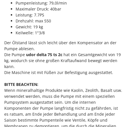
M
Mähroboter
Pumpenleistung: 79,0l/min
Famag
Maximaler Druck: 40bar
Maisentkörnungsmaschinen
Famur
Leistung: 7.7PS
Manuelle Heckenscheren
Drehzahl: max 550
FARMER
Gewicht: 19 kg
Mehrzweck-Sauggeräte
FBC
Keilwelle: 1"3/8
Minibacköfen
Ferrari Group
Der Ölstand lässt sich leicht über den Kompensator an der
Motorhacken - Gartenfräsen
Ferroni
Pumpe ablesen.
Motorspritzen
Die Pumpe
udor delta 75 ts 2c
hat ein Gesamtgewicht von 19
Ferrua
kg, wodurch sie ohne großen Kraftaufwand bewegt werden
Mulcher für Traktor
FIAC
kann.
FIEM
Die Maschine ist mit Füßen zur Befestigung ausgestattet.
N
Notstromaggregat
Fimar
BITTE BEACHTEN:
Nudelmaschinen
FINI
Wenn mineralhaltige Produkte wie Kaolin, Zeolith, Basalt usw.
verwendet werden, muss die Pumpe mit einem speziellen
Fiorentini
O
Pumpsystem ausgestattet sein. Um die internen
Obstmühlen Obsthäcksler Obstmuser
Fiskars
Komponenten der Pumpe langfristig nicht zu gefährden, ist
Obstpressen
es ratsam, am Ende jeder Behandlung und am Ende jeder
Flymo
Olivenernter und Schüttler
Saison bestimmte Pumpenteile wie Ventile, Köpfe und
Fontana Forni
Membranen zu demontieren, um die durch die Mineralien