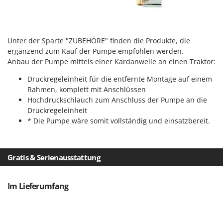
Vogelscheuchen - Vogelabwehr
KitchenAid
W
Komo
Wasserpumpen
Unter der Sparte "ZUBEHÖRE" finden die Produkte, die
L
Wasserpumpen für Traktoren
Laica
ergänzend zum Kauf der Pumpe empfohlen werden.
Wein- und Obstpressen
Anbau der Pumpe mittels einer Kardanwelle an einen Traktor:
Lampacrescia - MGM
Wein- und Ölschichtenfilter
Druckregeleinheit für die entfernte Montage auf einem
Landxcape
Weitere Produkte
Rahmen, komplett mit Anschlüssen
LAR Casalinghi
Hochdruckschlauch zum Anschluss der Pumpe an die
Wiesenwalzen für Traktor
Lavor
Druckregeleinheit
Wippsägen
* Die Pumpe wäre somit vollständig und einsatzbereit.
Linea VZ
Wurstfüller
Lisam
Z
Lotusgrill
Gratis & Serienausstattung
Zerstäuber
M
Zinkeneggen
M.A.I.BO.
Im Lieferumfang
Zubehör für Rasentraktoren
Macom
Macte Ovens