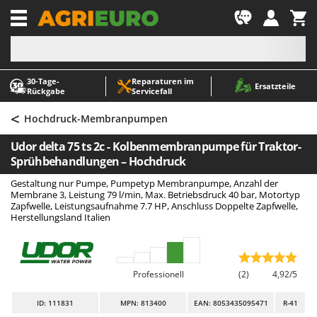
-1
30‑Tage-
Reparaturen im
A
A
Ersatzteile
Rückgabe
Servicefall
Abbeermaschinen - Traubenmühlen
ABAC
<
Abfüllgeräte
AgriEuro Premium
Hochdruck-Membranpumpen
Akku Gartenscheren
AgriEuro TOP-LINE
Udor delta 75 ts 2c - Kolbenmembranpumpe für Traktor-
Akku Gras- und Strauchscheren
AGT
Sprühbehandlungen – Hochdruck
Akku-Stichsägen
Aima
Gestaltung nur Pumpe, Pumpetyp Membranpumpe, Anzahl der
Membrane 3, Leistung 79 l/min, Max. Betriebsdruck 40 bar, Motortyp
Allzwecktransporter - Motorschubkarren
Airmec
Zapfwelle, Leistungsaufnahme 7.7 HP, Anschluss Doppelte Zapfwelle,
Herstellungsland Italien
Alu-Teleskopleitern
AL-KO
Anbaubagger Heckbagger für Traktoren
ALA 2000
Arbeitsschutzkleidung
Alce
Professionell
(2)
4,92/5
Aschesauger
Alpina
ID
: 111831
MPN: 813400
EAN: 8053435095471
R-41
Astkettensägen - Hochentaster
Ama