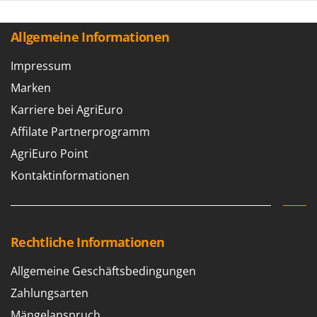
WIDU
Wiper EcoRobot
Allgemeine Informationen
Wolf Garten
Impressum
Wortex
Marken
Worx
Karriere bei AgriEuro
Y
Affilate Partnerprogramm
Yard Force
AgriEuro Point
Z
Zanon
Kontaktinformationen
Zephir
ZGrills
Zodiac
Rechtliche Informationen
Zomax
Allgemeine Geschäftsbedingungen
Zahlungsarten
Mängelanspruch