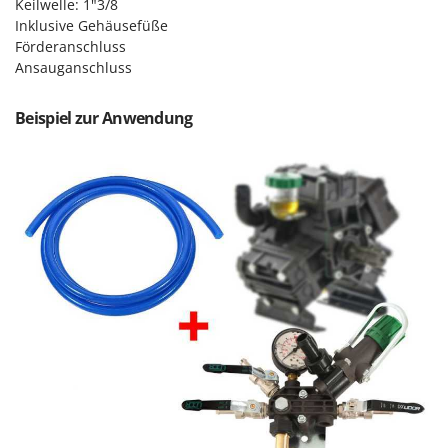
Sprühgeräte für Pflanzenbehandlung
Keilwelle: 1"3/8
Infaco
Inklusive Gehäusefüße
Stäubegeräte für Traktor
Intec
Förderanschluss
Staubsauger - Elektrobesen
Ansauganschluss
Intex
Iseki
T
Beispiel zur Anwendung
Teppichreiniger und Teppichbodenreiniger
Italyco
Thermische und mechanische Unkrautbrenner
ITM
Tomatenpressen
J
Tragbare Powerstationen
JOLLY ITALIA
Traktor-Heckenscheren mit Ausleger
K
KAAZ
U
Umfüllpumpen
Karcher
Umkehrfräsen
Kasco
Kemper
V
Vakuumiergeräte
Kenwood
Vertikutierer
Keter