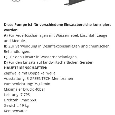
Reinigungsmaschinen für Fassaden, Fenster und PV-Anlagen
GreenBay
Rührtöpfe mit Elektrischem Rührwerk
Greenworks
Rupfmaschinen
GRIFO
Diese Pumpe ist für verschiedene Einsatzbereiche konzipiert
S
GVS
worden:
Sämaschinen und Düngerstreuer
GYS
A)
Für Feuerlöschanlagen mit Wassernebel, Löschfahrzeuge
Scheibenpflüge
und Module.
B)
Zur Verwendung in Desinfektionsanlagen und chemischen
H
Schneefräsen
Hailo
Behandlungen.
Schneeräumer
C)
Für den Einsatz in Wassernebelanlagen.
Helvi
Schrotmühlen - elektrisch
D)
Für den Einsatz auf landwirtschaftlichen Geräten
Henx
HAUPTEIGENSCHAFTEN:
Schwader für Traktoren
Zapfwelle mit Doppelkeilwelle
HiKOKI
Schweißgeräte
Ausstattung: 3 GREENTECH-Membranen
Honda
Pumpenleistung: 79,0l/min
Seilwinden - Motorseilwinden
Maximaler Druck: 40bar
I
Sichelmähwerke für Traktoren
Leistung: 7.7PS
Idromatic
Drehzahl: max 550
Sichelmulcher für Traktoren
Il-Tec
Gewicht: 19 kg
Sortierer für Oliven
Kompensator
Imperia