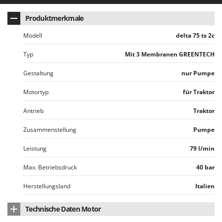
Mowox
Produktmerkmale
MTD
Modell
delta 75 ts 2c
N
New O.M.R.A.
Typ
Mit 3 Membranen GREENTECH
Nilfisk
Gestaltung
nur Pumpe
Ninja
Motortyp
für Traktor
Novatec
Novital
Antrieb
Traktor
NuAir
Zusammenstellung
Pumpe
NuovaFac
Leistung
79 l/min
O
Max. Betriebsdruck
40 bar
Officine Savioli
Oliviero
Herstellungsland
Italien
Olix
Technische Daten Motor
OMA