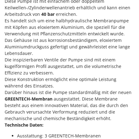
Diese Pumpe ist mit einfachem oder doppeltem
Klimaanlagen – Klimageräte
Keilwellen-/Zylinderwellenantrieb erhältlich und kann einen
E
Knetmaschinen
Echo
Arbeitsdruck von
40 bar
erreichen.
Es handelt sich um eine halbhydraulische Membranpumpe
Knochensägen
EcoFlow
mit Köpfen aus eloxiertem Aluminium, die speziell für die
Kompressoren - elektrisch
Edilmark
Verwendung mit Pflanzenschutzmitteln entwickelt wurde.
Kompressoren für Ernte und Baumschnitt
Das Gehäuse ist aus korrosionsbeständigem, eloxiertem
Effeuno
Aluminiumdruckguss gefertigt und gewährleistet eine lange
Kreiseleggen
Einhell
Lebensdauer.
Küchenreiben - elektrisch
Die inspizierbaren Ventile der Pumpe sind mit einem
Elegen
kugelförmigen Profil ausgestattet, um die volumetrische
Kükenaufzuchtboxen
Energy Gruppi
Effizienz zu verbessern.
Enotecnica Pillan
Diese Konstruktion ermöglicht eine optimale Leistung
L
Laderampe aus Aluminium
während des Einsatzes.
Eschenfelder
Darüber hinaus ist die Pumpe standardmäßig mit der neuen
Laubsauger - Laubbläser
EuroMech
GREENTECH-Membran
ausgestattet. Diese Membrane
Laubsauger auf Rädern
besteht aus einem innovativen Material, das die durch den
Eurosystems
Gebrauch verursachte Verformung reduziert und die
Luftentfeuchter
mechanische und chemische Beständigkeit erhöht.
F
Luftkühler mit Wasserverdunstung
FAC
Technische Daten:
Fama Industrie
Ausstattung: 3 GREENTECH-Membranen