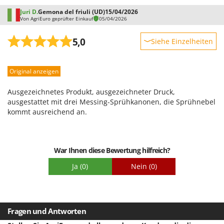
Spiralmac
Juri D.
Gemona del friuli (UD)
15/04/2026
Von AgriEuro geprüfter Einkauf
05/04/2026
Spring Protezione
Spyro
5,0
Siehe Einzelheiten
Stanley
Robustheit
Stiga
Original anzeigen
Leistung
Stocker
Benutzerfreundlichkeit
Ausgezeichnetes Produkt, ausgezeichneter Druck,
Sunseeker
Qualität / Preis
ausgestattet mit drei Messing-Sprühkanonen, die Sprühnebel
kommt ausreichend an.
Schwierigkeitsgrad Zusammenbau
T
Tecla
Verpackung
TecnoGen
War Ihnen diese Bewertung hilfreich?
Tellarini Pompe
Ja
(0)
Nein
(0)
Telwin
Tenco
Tineco
Fragen und Antworten
Titania