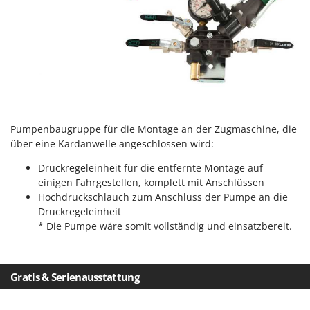
Vogelscheuchen - Vogelabwehr
KitchenAid
W
Komo
Wasserpumpen
L
Wasserpumpen für Traktoren
Laica
Wein- und Obstpressen
Lampacrescia - MGM
Wein- und Ölschichtenfilter
Landxcape
Weitere Produkte
Pumpenbaugruppe für die Montage an der Zugmaschine, die
LAR Casalinghi
Wiesenwalzen für Traktor
über eine Kardanwelle angeschlossen wird:
Lavor
Wippsägen
Druckregeleinheit für die entfernte Montage auf
Linea VZ
einigen Fahrgestellen, komplett mit Anschlüssen
Wurstfüller
Lisam
Hochdruckschlauch zum Anschluss der Pumpe an die
Druckregeleinheit
Z
Lotusgrill
Zerstäuber
* Die Pumpe wäre somit vollständig und einsatzbereit.
M
Zinkeneggen
M.A.I.BO.
Zubehör für Rasentraktoren
Macom
Gratis & Serienausstattung
Macte Ovens