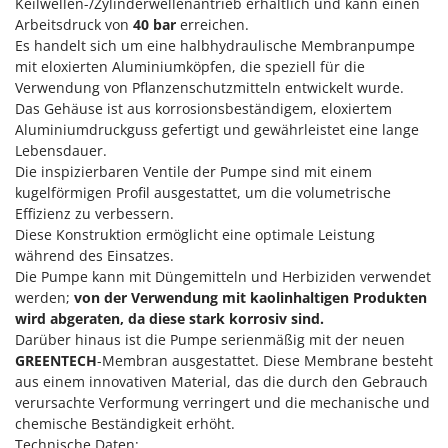
Keilwellen-/Zylinderwellenantrieb erhältlich und kann einen
Klimaanlagen – Klimageräte
Arbeitsdruck von
40 bar
erreichen.
E
Knetmaschinen
Echo
Es handelt sich um eine halbhydraulische Membranpumpe
mit eloxierten Aluminiumköpfen, die speziell für die
Knochensägen
EcoFlow
Verwendung von Pflanzenschutzmitteln entwickelt wurde.
Kompressoren - elektrisch
Edilmark
Das Gehäuse ist aus korrosionsbeständigem, eloxiertem
Kompressoren für Ernte und Baumschnitt
Aluminiumdruckguss gefertigt und gewährleistet eine lange
Effeuno
Lebensdauer.
Kreiseleggen
Einhell
Die inspizierbaren Ventile der Pumpe sind mit einem
Küchenreiben - elektrisch
kugelförmigen Profil ausgestattet, um die volumetrische
Elegen
Effizienz zu verbessern.
Kükenaufzuchtboxen
Energy Gruppi
Diese Konstruktion ermöglicht eine optimale Leistung
Enotecnica Pillan
während des Einsatzes.
L
Laderampe aus Aluminium
Die Pumpe kann mit Düngemitteln und Herbiziden verwendet
Eschenfelder
werden;
von der Verwendung mit kaolinhaltigen Produkten
Laubsauger - Laubbläser
EuroMech
wird abgeraten, da diese stark korrosiv sind.
Laubsauger auf Rädern
Darüber hinaus ist die Pumpe serienmäßig mit der neuen
Eurosystems
GREENTECH
-Membran ausgestattet. Diese Membrane besteht
Luftentfeuchter
aus einem innovativen Material, das die durch den Gebrauch
F
Luftkühler
FAC
verursachte Verformung verringert und die mechanische und
chemische Beständigkeit erhöht.
Fama Industrie
Technische Daten: