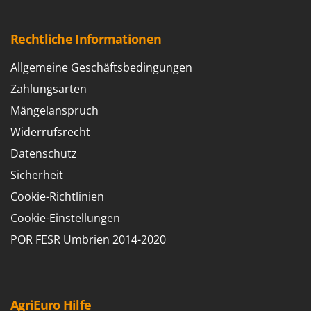
WIDU
Wiper EcoRobot
Rechtliche Informationen
Wolf Garten
Allgemeine Geschäftsbedingungen
Wortex
Zahlungsarten
Worx
Mängelanspruch
Y
Yard Force
Widerrufsrecht
Datenschutz
Z
Zanon
Sicherheit
Zephir
Cookie-Richtlinien
ZGrills
Cookie-Einstellungen
Zodiac
POR FESR Umbrien 2014-2020
Zomax
AgriEuro Hilfe