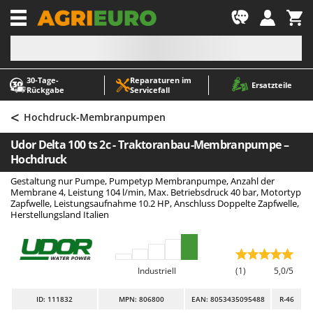
-1
30‑Tage-
Reparaturen im
A
A
Ersatzteile
Rückgabe
Servicefall
Abbeermaschinen - Traubenmühlen
ABAC
<
Abfüllgeräte
AgriEuro Premium
Hochdruck-Membranpumpen
Akku Gartenscheren
AgriEuro TOP-LINE
Udor Delta 100 ts 2c - Traktoranbau-Membranpumpe –
Akku Gras- und Strauchscheren
AGT
Hochdruck
Akku-Stichsägen
Aima
Gestaltung nur Pumpe, Pumpetyp Membranpumpe, Anzahl der
Membrane 4, Leistung 104 l/min, Max. Betriebsdruck 40 bar, Motortyp
Allzwecktransporter - Motorschubkarren
Airmec
Zapfwelle, Leistungsaufnahme 10.2 HP, Anschluss Doppelte Zapfwelle,
Herstellungsland Italien
Alu-Teleskopleitern
AL-KO
Anbaubagger Heckbagger für Traktoren
ALA 2000
Arbeitsschutzkleidung
Alce
Industriell
(1)
5,0/5
Aschesauger
Alpina
ID
: 111832
MPN: 806800
EAN: 8053435095488
R-46
Astkettensägen - Hochentaster
Ama