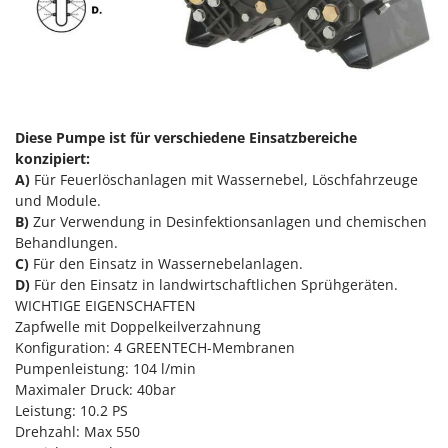
Reinigungsmaschinen für Fassaden, Fenster und PV-Anlagen
GreenBay
Rührtöpfe mit Elektrischem Rührwerk
Greenworks
Rupfmaschinen
GRIFO
S
GVS
Sämaschinen und Düngerstreuer
GYS
Diese Pumpe ist für verschiedene Einsatzbereiche
Scheibenpflüge
konzipiert:
A)
Für Feuerlöschanlagen mit Wassernebel, Löschfahrzeuge
H
Schneefräsen
Hailo
und Module.
Schneeräumer
B)
Zur Verwendung in Desinfektionsanlagen und chemischen
Helvi
Schrotmühlen - elektrisch
Behandlungen.
Henx
C)
Für den Einsatz in Wassernebelanlagen.
Schwader für Traktoren
D)
Für den Einsatz in landwirtschaftlichen Sprühgeräten.
HiKOKI
Schweißgeräte
WICHTIGE EIGENSCHAFTEN
Honda
Zapfwelle mit Doppelkeilverzahnung
Seilwinden - Motorseilwinden
Konfiguration: 4 GREENTECH-Membranen
I
Sichelmähwerke für Traktoren
Pumpenleistung: 104 l/min
Idromatic
Maximaler Druck: 40bar
Sichelmulcher für Traktoren
Il-Tec
Leistung: 10.2 PS
Sortierer für Oliven
Drehzahl: Max 550
Imperia