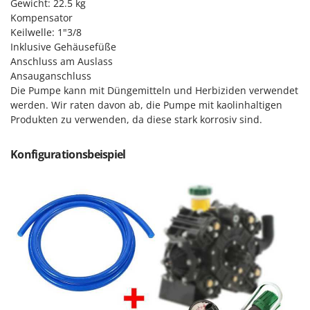
Sprühgeräte für Pflanzenbehandlung
Gewicht: 22.5 kg
Infaco
Kompensator
Stäubegeräte für Traktor
Intec
Keilwelle: 1"3/8
Staubsauger - Elektrobesen
Inklusive Gehäusefüße
Intex
Anschluss am Auslass
Iseki
T
Ansauganschluss
Teppichreiniger und Teppichbodenreiniger
Die Pumpe kann mit Düngemitteln und Herbiziden verwendet
Italyco
Thermische und mechanische Unkrautbrenner
werden. Wir raten davon ab, die Pumpe mit kaolinhaltigen
ITM
Produkten zu verwenden, da diese stark korrosiv sind.
Tomatenpressen
J
Tragbare Powerstationen
Konfigurationsbeispiel
JOLLY ITALIA
Traktor-Heckenscheren mit Ausleger
K
KAAZ
U
Umfüllpumpen
Karcher
Umkehrfräsen
Kasco
Kemper
V
Vakuumiergeräte
Kenwood
Vertikutierer
Keter