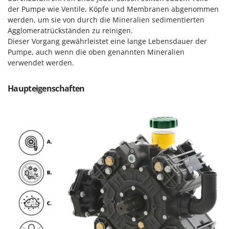
Forest Master
der Pumpe wie Ventile, Köpfe und Membranen abgenommen
P
Palettengabeln für Traktoren
werden, um sie von durch die Mineralien sedimentierten
Francini
Agglomeratrückständen zu reinigen.
Pelletpressen
Dieser Vorgang gewährleistet eine lange Lebensdauer der
G
Pflüge für Traktor
Pumpe, auch wenn die oben genannten Mineralien
G3 Ferrari
Planierschilder für Traktoren
verwendet werden.
Gardena
Plasmaschneider
Garofalo
Haupteigenschaften
Poolroboter
GeoTech
Pools
GeoTech Pro
Poolstaubsauger
Gierre
Ginko - MGM
R
Rasenmäher
Gipeco
Rasensodenschneider
Girmi
Rasentraktoren Aufsitzmäher
Goodyear
Rasentrimmer - Kantenschneider
GRAEF
Rasentrimmer - Motorsensen - Freischneider
Gre