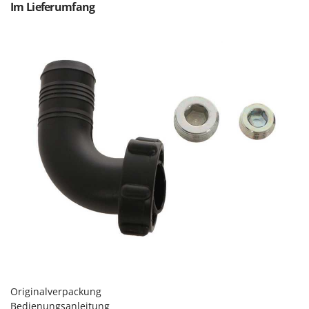
Im Lieferumfang
Makita
MAMMAMIA
Marcato
Marina Systems
Master
Mastercook
McCulloch
MCH
Michelin
Mille
Minox
Mockmill
More than chef
MOSA
Originalverpackung
MOVA
Bedienungsanleitung