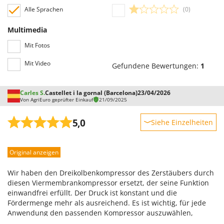
Santos
Alle Sprachen
(0)
Sbaraglia
Multimedia
Schnitzer
Mit Fotos
Seven Italy
Mit Video
Shark
Gefundene Bewertungen:
1
Shindaiwa
Carles S.
Castellet i la gornal (Barcelona)
23/04/2026
Silky
Von AgriEuro geprüfter Einkauf
21/09/2025
Simatech
5,0
Siehe Einzelheiten
Sirman
Robustheit
Skil
Original anzeigen
Leistung
Smartwood
Benutzerfreundlichkeit
Smeg
Wir haben den Dreikolbenkompressor des Zerstäubers durch
Qualität / Preis
diesen Viermembrankompressor ersetzt, der seine Funktion
Snapper
einwandfrei erfüllt. Der Druck ist konstant und die
Schwierigkeitsgrad Zusammenbau
Solidur
Fördermenge mehr als ausreichend. Es ist wichtig, für jede
Verpackung
Anwendung den passenden Kompressor auszuwählen,
Spice Electronics
basierend auf der benötigten Fördermenge und dem