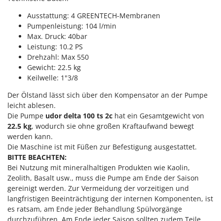
M
Mähroboter
Famag
Ausstattung: 4 GREENTECH-Membranen
Maisentkörnungsmaschinen
Famur
Pumpenleistung: 104 l/min
Manuelle Heckenscheren
Max. Druck: 40bar
FARMER
Leistung: 10.2 PS
Mehrzweck-Sauggeräte
FBC
Drehzahl: Max 550
Minibacköfen
Ferrari Group
Gewicht: 22.5 kg
Motorhacken - Gartenfräsen
Keilwelle: 1"3/8
Ferroni
Motorspritzen
Der Ölstand lässt sich über den Kompensator an der Pumpe
Ferrua
leicht ablesen.
Mulcher für Traktor
FIAC
Die Pumpe
udor delta 100 ts 2c
hat ein Gesamtgewicht von
FIEM
22.5 kg
, wodurch sie ohne großen Kraftaufwand bewegt
N
Notstromaggregat
werden kann.
Fimar
Die Maschine ist mit Füßen zur Befestigung ausgestattet.
Nudelmaschinen
FINI
BITTE BEACHTEN:
Bei Nutzung mit mineralhaltigen Produkten wie Kaolin,
Fiorentini
O
Zeolith, Basalt usw., muss die Pumpe am Ende der Saison
Obstmühlen Obsthäcksler Obstmuser
Fiskars
gereinigt werden. Zur Vermeidung der vorzeitigen und
Obstpressen
langfristigen Beeinträchtigung der internen Komponenten, ist
Flymo
Olivenernter und Schüttler
es ratsam, am Ende jeder Behandlung Spülvorgänge
Fontana Forni
durchzuführen. Am Ende jeder Saison sollten zudem Teile