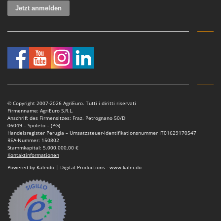
© Copyright 2007-2026 AgriEuro. Tutti i diritti riservati
Firmenname: AgriEuro S.R.L.
Anschrift des Firmensitzes: Fraz. Petrognano 50/D
06049 – Spoleto – (PG)
Handelsregister Perugia – Umsatzsteuer-Identifikationsnummer IT01629170547
REA-Nummer: 150802
Stammkapital: 5.000.000,00 €
Kontaktinformationen
Powered by Kaleido | Digital Productions - www.kalei.do