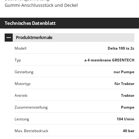
Mowox
Gummi-Anschlussstück und Deckel
MTD
Technisches Datenblatt
N
New O.M.R.A.
Produktmerkmale
Nilfisk
Modell
Delta 100 ts 2c
Ninja
Novatec
Typ
a 4 membrane GREENTECH
Novital
Gestaltung
nur Pumpe
NuAir
Motortyp
für Traktor
NuovaFac
Antrieb
Traktor
O
Officine Savioli
Zusammenstellung
Pumpe
Oliviero
Leistung
104 l/min
Olix
Max. Betriebsdruck
40 bar
OMA