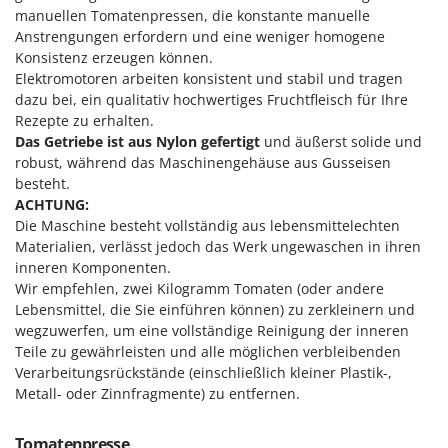
Reinigungsmaschinen für Fassaden, Fenster und PV-Anlagen
manuellen Tomatenpressen, die konstante manuelle
GreenBay
Rührtöpfe mit Elektrischem Rührwerk
Anstrengungen erfordern und eine weniger homogene
Greenworks
Konsistenz erzeugen können.
Rupfmaschinen
GRIFO
Elektromotoren arbeiten konsistent und stabil und tragen
dazu bei, ein qualitativ hochwertiges Fruchtfleisch für Ihre
S
GVS
Sämaschinen und Düngerstreuer
Rezepte zu erhalten.
GYS
Das Getriebe ist aus Nylon gefertigt
und äußerst solide und
Scheibenpflüge
robust, während das Maschinengehäuse aus Gusseisen
H
Schneefräsen
besteht.
Hailo
ACHTUNG:
Schneeräumer
Helvi
Die Maschine besteht vollständig aus lebensmittelechten
Schrotmühlen - elektrisch
Materialien, verlässt jedoch das Werk ungewaschen in ihren
Henx
inneren Komponenten.
Schwader für Traktoren
HiKOKI
Wir empfehlen, zwei Kilogramm Tomaten (oder andere
Schweißgeräte
Lebensmittel, die Sie einführen können) zu zerkleinern und
Honda
Seilwinden - Motorseilwinden
wegzuwerfen, um eine vollständige Reinigung der inneren
Teile zu gewährleisten und alle möglichen verbleibenden
I
Sichelmähwerke für Traktoren
Idromatic
Verarbeitungsrückstände (einschließlich kleiner Plastik-,
Sichelmulcher für Traktoren
Metall- oder Zinnfragmente) zu entfernen.
Il-Tec
Sortierer für Oliven
Imperia
Tomatenpresse