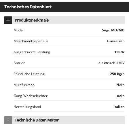
Mowox
Technisches Datenblatt
MTD
Produktmerkmale
N
New O.M.R.A.
Modell
Sugo MO/MO
Nilfisk
Maschinenkörper aus
Gusseisen
Ninja
Ausgedrückte Leistung
150 W
Novatec
Antrieb
elektrisch 230V
Novital
NuAir
Stündliche Leistung
250 kg/h
NuovaFac
Multifunktion
Nein
O
Gang-Wechselrichter
nein
Officine Savioli
Oliviero
Herstellungsland
Italien
Olix
Technische Daten Motor
OMA