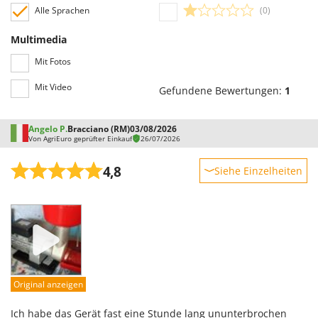
Spiralmac
Alle Sprachen
(0)
Spring Protezione
Multimedia
Spyro
Mit Fotos
Stanley
Mit Video
Gefundene Bewertungen:
1
Stiga
Stocker
Angelo P.
Bracciano (RM)
03/08/2026
Sunseeker
Von AgriEuro geprüfter Einkauf
26/07/2026
T
4,8
Siehe Einzelheiten
Tecla
Robustheit
TecnoGen
Leistung
Tellarini Pompe
Benutzerfreundlichkeit
Telwin
Qualität / Preis
Tenco
Schwierigkeitsgrad Zusammenbau
Tineco
Original anzeigen
Verpackung
Titania
Ich habe das Gerät fast eine Stunde lang ununterbrochen