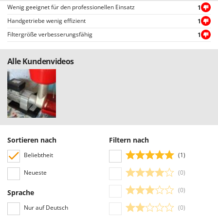
Santos
Wenig geeignet für den professionellen Einsatz
1
Sbaraglia
Handgetriebe wenig effizient
1
Schnitzer
Filtergröße verbesserungsfähig
1
Seven Italy
Alle Kundenvideos
Shark
Shindaiwa
Silky
Simatech
Sirman
Skil
Sortieren nach
Filtern nach
Smartwood
Beliebtheit
(1)
Smeg
Neueste
(0)
Snapper
(0)
Sprache
Solidur
Nur auf Deutsch
(0)
Spice Electronics