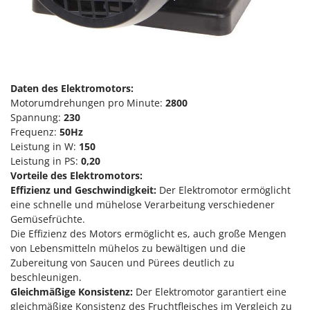
Forest Master
P
Palettengabeln für Traktoren
Francini
Pelletpressen
G
Pflüge für Traktor
G3 Ferrari
Planierschilder für Traktoren
Daten des Elektromotors:
Gardena
Motorumdrehungen pro Minute:
2800
Plasmaschneider
Garofalo
Spannung:
230
Poolroboter
Frequenz:
50Hz
GeoTech
Leistung in W:
150
Pools
GeoTech Pro
Leistung in PS:
0,20
Poolstaubsauger
Vorteile des Elektromotors:
Gierre
Effizienz und Geschwindigkeit:
Der Elektromotor ermöglicht
Ginko - MGM
R
eine schnelle und mühelose Verarbeitung verschiedener
Rasenmäher
Gipeco
Gemüsefrüchte.
Rasensodenschneider
Die Effizienz des Motors ermöglicht es, auch große Mengen
Girmi
von Lebensmitteln mühelos zu bewältigen und die
Rasentraktoren Aufsitzmäher
Goodyear
Zubereitung von Saucen und Pürees deutlich zu
Rasentrimmer - Kantenschneider
beschleunigen.
GRAEF
Rasentrimmer - Motorsensen - Freischneider
Gleichmäßige Konsistenz:
Der Elektromotor garantiert eine
Gre
gleichmäßige Konsistenz des Fruchtfleisches im Vergleich zu