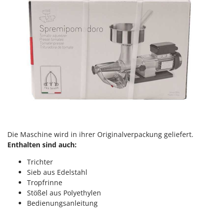
Makita
MAMMAMIA
Marcato
Marina Systems
Master
Mastercook
McCulloch
MCH
Michelin
Die Maschine wird in ihrer
Originalverpackung geliefert.
Mille
Enthalten sind auch:
Minox
Trichter
Mockmill
Sieb aus Edelstahl
More than chef
Tropfrinne
Stößel aus Polyethylen
MOSA
Bedienungsanleitung
MOVA