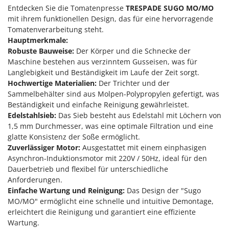
Klimaanlagen – Klimageräte
Entdecken Sie die Tomatenpresse
TRESPADE SUGO MO/MO
E
mit ihrem funktionellen Design, das für eine hervorragende
Knetmaschinen
Echo
Tomatenverarbeitung steht.
Knochensägen
EcoFlow
Hauptmerkmale:
Kompressoren - elektrisch
Robuste Bauweise:
Der Körper und die Schnecke der
Edilmark
Maschine bestehen aus verzinntem Gusseisen, was für
Kompressoren für Ernte und Baumschnitt
Effeuno
Langlebigkeit und Beständigkeit im Laufe der Zeit sorgt.
Kreiseleggen
Hochwertige Materialien:
Der Trichter und der
Einhell
Sammelbehälter sind aus Molpen-Polypropylen gefertigt, was
Küchenreiben - elektrisch
Elegen
Beständigkeit und einfache Reinigung gewährleistet.
Kükenaufzuchtboxen
Energy Gruppi
Edelstahlsieb:
Das Sieb besteht aus Edelstahl mit Löchern von
1,5 mm Durchmesser, was eine optimale Filtration und eine
Enotecnica Pillan
L
glatte Konsistenz der Soße ermöglicht.
Laderampe aus Aluminium
Eschenfelder
Zuverlässiger Motor:
Ausgestattet mit einem einphasigen
Laubsauger - Laubbläser
Asynchron-Induktionsmotor mit 220V / 50Hz, ideal für den
EuroMech
Dauerbetrieb und flexibel für unterschiedliche
Laubsauger auf Rädern
Eurosystems
Anforderungen.
Luftentfeuchter
Einfache Wartung und Reinigung:
Das Design der "Sugo
F
MO/MO" ermöglicht eine schnelle und intuitive Demontage,
Luftkühler
FAC
erleichtert die Reinigung und garantiert eine effiziente
Fama Industrie
Wartung.