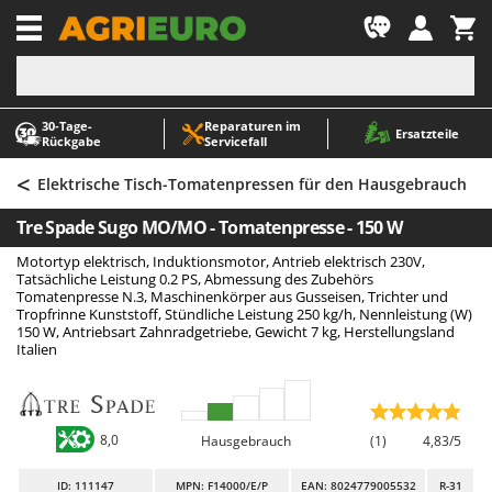
-1
30‑Tage-
Reparaturen im
A
A
Ersatzteile
Rückgabe
Servicefall
Abbeermaschinen - Traubenmühlen
ABAC
<
Abfüllgeräte
AgriEuro Premium
Elektrische Tisch-Tomatenpressen für den Hausgebrauch
Akku Gartenscheren
AgriEuro TOP-LINE
Tre Spade Sugo MO/MO - Tomatenpresse - 150 W
Akku Gras- und Strauchscheren
AGT
Motortyp elektrisch, Induktionsmotor, Antrieb elektrisch 230V,
Akku-Stichsägen
Aima
Tatsächliche Leistung 0.2 PS, Abmessung des Zubehörs
Tomatenpresse N.3, Maschinenkörper aus Gusseisen, Trichter und
Allzwecktransporter - Motorschubkarren
Airmec
Tropfrinne Kunststoff, Stündliche Leistung 250 kg/h, Nennleistung (W)
150 W, Antriebsart Zahnradgetriebe, Gewicht 7 kg, Herstellungsland
Alu-Teleskopleitern
AL-KO
Italien
Anbaubagger Heckbagger für Traktoren
ALA 2000
Arbeitsschutzkleidung
Alce
8,0
Aschesauger
Alpina
Hausgebrauch
(1)
4,83/5
Astkettensägen - Hochentaster
Ama
ID
: 111147
MPN: F14000/E/P
EAN: 8024779005532
R-31