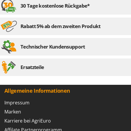
WIDU
30 Tage kostenlose Rückgabe*
Wiper EcoRobot
Wolf Garten
Rabatt 5% ab dem zweiten Produkt
Wortex
Worx
Technischer Kundensupport
Y
Yard Force
Ersatzteile
Z
Zanon
Zephir
ZGrills
Allgemeine Informationen
Zodiac
Impressum
Zomax
Marken
Karriere bei AgriEuro
Affilate Partnerprogramm