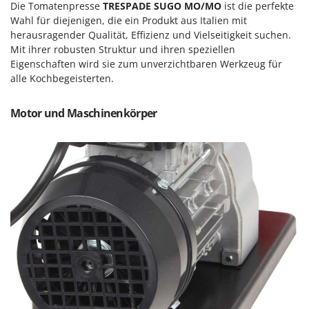
M
Mähroboter
Die Tomatenpresse
TRESPADE SUGO MO/MO
ist die perfekte
Famag
Wahl für diejenigen, die ein Produkt aus Italien mit
Maisentkörnungsmaschinen
Famur
herausragender Qualität, Effizienz und Vielseitigkeit suchen.
Manuelle Heckenscheren
Mit ihrer robusten Struktur und ihren speziellen
FARMER
Eigenschaften wird sie zum unverzichtbaren Werkzeug für
Mehrzweck-Sauggeräte
FBC
alle Kochbegeisterten.
Minibacköfen
Ferrari Group
Motorhacken - Gartenfräsen
Motor und Maschinenkörper
Ferroni
Motorspritzen
Ferrua
Mulcher für Traktor
FIAC
FIEM
N
Notstromaggregat
Fimar
Nudelmaschinen
FINI
Fiorentini
O
Obstmühlen Obsthäcksler Obstmuser
Fiskars
Obstpressen
Flymo
Olivenernter und Schüttler
Fontana Forni