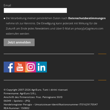
Email
Es ist ein Fehler aufgetreten
Die Verarbeitung meiner persönlichen Daten nach
Datenschutzbestimmungen
nehme ich zur Kenntnis. Die Einwilligung kann jederzeit mit Wirkung für die
Zukunft am Ende jedes Newsletters und über E-Mail an privacy[at]agrieuro.com
widerrufen werden
© Copyright 2007-2026 AgriEuro. Tutti i diritti riservati
Firmenname: AgriEuro S.R.L.
Anschrift des Firmensitzes: Fraz. Petrognano 50/D
06049 – Spoleto – (PG)
Handelsregister Perugia – Umsatzsteuer-Identifikationsnummer IT01629170547
REA-Nummer: 150802