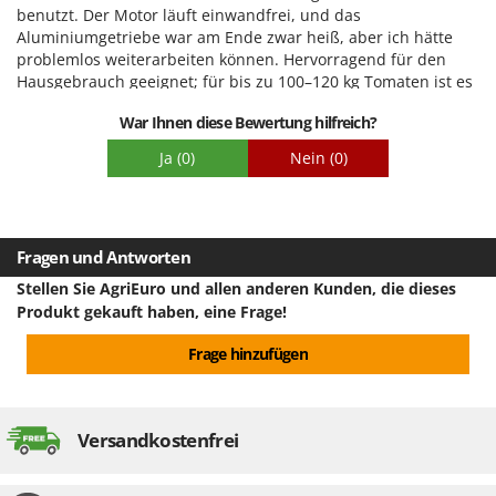
Tornado
benutzt. Der Motor läuft einwandfrei, und das
Aluminiumgetriebe war am Ende zwar heiß, aber ich hätte
Tre Spade
problemlos weiterarbeiten können. Hervorragend für den
Trev - Abrek - TecnoVIR
Hausgebrauch geeignet; für bis zu 100–120 kg Tomaten ist es
bestens. Darüber hinaus empfehle ich ein größeres Modell.
Trotec
War Ihnen diese Bewertung hilfreich?
Insgesamt gute Qualität.
Troy-Bilt
Ja
(0)
Nein
(0)
U
Udor
Unger
Fragen und Antworten
Stellen Sie AgriEuro und allen anderen Kunden, die dieses
V
Verdemax
Produkt gekauft haben, eine Frage!
Vesco
Frage hinzufügen
Volpi
W
Waldner
Versandkostenfrei
Weber