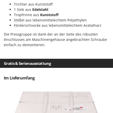
Vogelscheuchen - Vogelabwehr
KitchenAid
Trichter
aus Kunststoff
1 Sieb
aus
Edelstahl
W
Komo
Wasserpumpen
Tropfrinne aus
Kunststoff
Stößel
aus lebensmittelechtem Polyethylen
L
Wasserpumpen für Traktoren
Laica
Förderschnecke
aus lebensmittelechtem Acetalharz
Wein- und Obstpressen
Lampacrescia - MGM
Die Pressgruppe ist dank der an der Seite des robusten
Wein- und Ölschichtenfilter
Anschlusses am Maschinengehäuse angebrachten
Schraube
Landxcape
Weitere Produkte
einfach zu demontieren.
LAR Casalinghi
Wiesenwalzen für Traktor
Lavor
Wippsägen
Gratis & Serienausstattung
Linea VZ
Wurstfüller
Lisam
Im Lieferumfang
Z
Lotusgrill
Zerstäuber
M
Zinkeneggen
M.A.I.BO.
Zubehör für Rasentraktoren
Macom
Macte Ovens