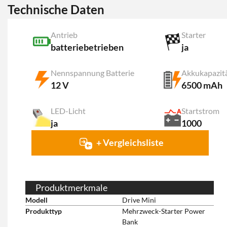
Technische Daten
Antrieb
Starter
batteriebetrieben
ja
Nennspannung Batterie
Akkukapazit
12 V
6500 mAh
LED-Licht
Startstrom
ja
1000
+ Vergleichsliste
Produktmerkmale
Modell
Drive Mini
Produkttyp
Mehrzweck-Starter Power
Bank