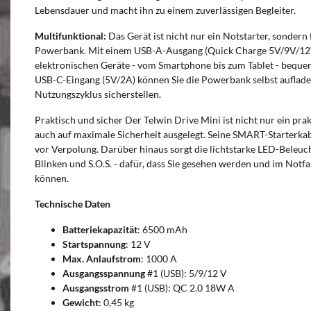
Lebensdauer und macht ihn zu einem zuverlässigen Begleiter.
Multifunktional:
Das Gerät ist nicht nur ein Notstarter, sondern 
Powerbank. Mit einem USB-A-Ausgang (Quick Charge 5V/9V/12V
elektronischen Geräte - vom Smartphone bis zum Tablet - bequem
USB-C-Eingang (5V/2A) können Sie die Powerbank selbst auflad
Nutzungszyklus sicherstellen.
Praktisch und sicher Der Telwin Drive Mini ist nicht nur ein pra
auch auf maximale Sicherheit ausgelegt. Seine SMART-Starterka
vor Verpolung. Darüber hinaus sorgt die lichtstarke LED-Beleuch
Blinken und S.O.S. - dafür, dass Sie gesehen werden und im Notfal
können.
Technische Daten
Batteriekapazität
: 6500 mAh
Startspannung
: 12 V
Max. Anlaufstrom
: 1000 A
Ausgangsspannung
#1 (USB): 5/9/12 V
Ausgangsstrom
#1 (USB): QC 2.0 18W A
Gewicht
: 0,45 kg