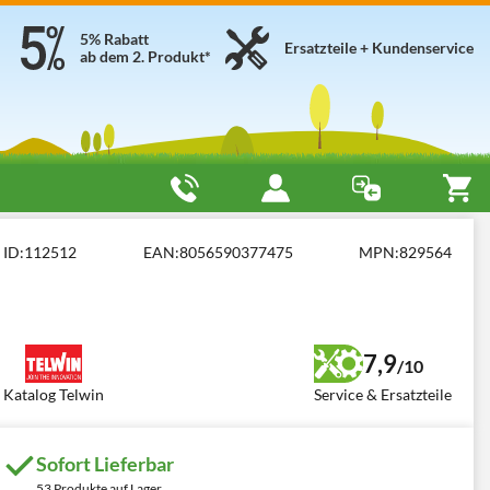
5% Rabatt
Ersatzteile + Kundenservice
ab dem 2. Produkt*
nd Power Bank
Telwin Drive Mini
ID:
112512
EAN:
8056590377475
MPN:
829564
7,9
/10
Katalog Telwin
Service & Ersatzteile
Sofort Lieferbar
53 Produkte auf Lager