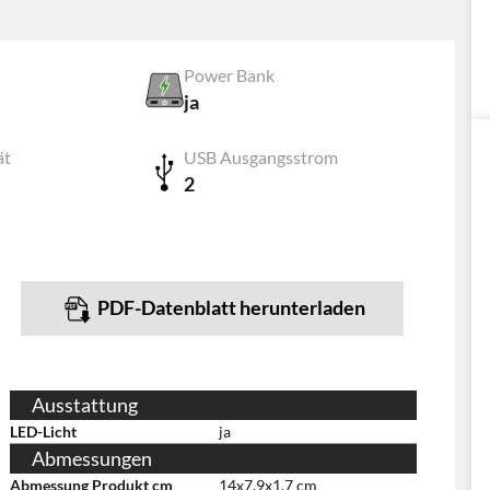
Power Bank
ja
ät
USB Ausgangsstrom
2
PDF-Datenblatt herunterladen
Ausstattung
LED-Licht
ja
Abmessungen
Abmessung Produkt cm
14x7.9x1.7 cm