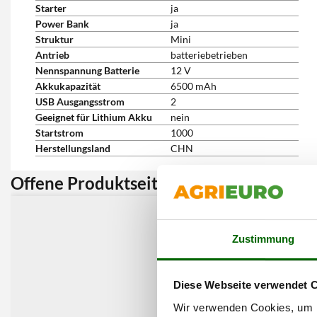
Starter
ja
Power Bank
ja
Struktur
Mini
Antrieb
batteriebetrieben
Nennspannung Batterie
12 V
Akkukapazität
6500 mAh
USB Ausgangsstrom
2
Geeignet für Lithium Akku
nein
Startstrom
1000
Herstellungsland
CHN
Offene Produktseite:
Kunden 
Zustimmung
Diese Webseite verwendet 
Wir verwenden Cookies, um I