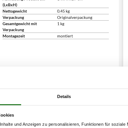
(LxBxH)
Nettogewicht
0.45 kg
Verpackung
Originalverpackung
Gesamtgewicht mit
1 kg
Verpackung
Montagezeit
montiert
haben sich auch für diese Produkte intere
Details
Cookies
nhalte und Anzeigen zu personalisieren, Funktionen für soziale