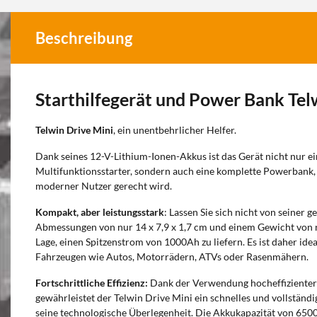
Beschreibung
Starthilfegerät und Power Bank Tel
Telwin Drive Mini
, ein unentbehrlicher Helfer.
Dank seines 12-V-Lithium-Ionen-Akkus ist das Gerät nicht nur ei
Multifunktionsstarter, sondern auch eine komplette Powerbank, 
moderner Nutzer gerecht wird.
Kompakt, aber leistungsstark
: Lassen Sie sich nicht von seiner 
Abmessungen von nur 14 x 7,9 x 1,7 cm und einem Gewicht von nur
Lage, einen Spitzenstrom von 1000Ah zu liefern. Es ist daher ide
Fahrzeugen wie Autos, Motorrädern, ATVs oder Rasenmähern.
Fortschrittliche Effizienz:
Dank der Verwendung hocheffizienter
gewährleistet der Telwin Drive Mini ein schnelles und vollständ
seine technologische Überlegenheit. Die Akkukapazität von 6500