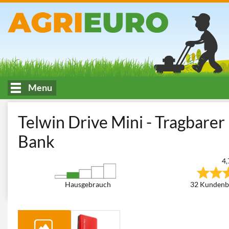
Menu
HOME
Werkstatt und Heimwerken
Batterieladegeräte - Starth
Telwin Drive Mini - Tragbare
Bank
4,
Hausgebrauch
32 Kundenb