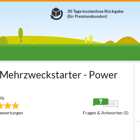
30 Tage kostenlose Rückgabe
(für Premiumkunden)
ilfegeräte
Starthilfegeräte für Autobatterien
Mehrzweck-Starter u
r Mehrzweckstarter - Power
70
ewertungen
Fragen & Antworten (5)