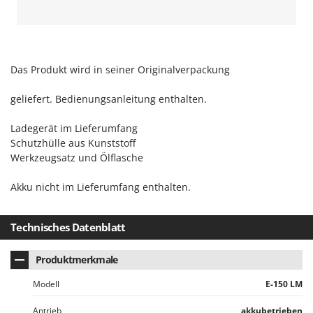
Mowox
MTD
N
Das Produkt wird in seiner Originalverpackung
New O.M.R.A.
Nilfisk
geliefert. Bedienungsanleitung enthalten.
Ninja
Ladegerät im Lieferumfang
Novatec
Schutzhülle aus Kunststoff
Novital
Werkzeugsatz und Ölflasche
NuAir
Akku nicht im Lieferumfang enthalten.
NuovaFac
Technisches Datenblatt
O
Officine Savioli
Oliviero
Produktmerkmale
Olix
Modell
E-150 LM
OMA
Antrieb
akkubetrieben