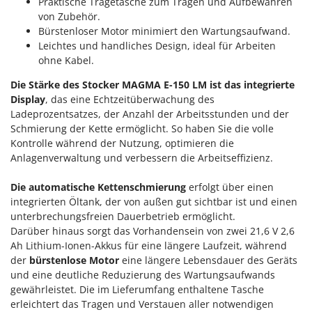
M
Praktische Tragetasche zum Tragen und Aufbewahren
Mähroboter
Famag
von Zubehör.
Maisentkörnungsmaschinen
Bürstenloser Motor minimiert den Wartungsaufwand.
Famur
Leichtes und handliches Design, ideal für Arbeiten
Manuelle Heckenscheren
FARMER
ohne Kabel.
Mehrzweck-Sauggeräte
FBC
Die Stärke des Stocker MAGMA E-150 LM ist das integrierte
Minibacköfen
Ferrari Group
Display
, das eine Echtzeitüberwachung des
Motorhacken - Gartenfräsen
Ladeprozentsatzes, der Anzahl der Arbeitsstunden und der
Ferroni
Schmierung der Kette ermöglicht. So haben Sie die volle
Motorspritzen
Ferrua
Kontrolle während der Nutzung, optimieren die
Mulcher für Traktor
FIAC
Anlagenverwaltung und verbessern die Arbeitseffizienz.
FIEM
N
Die automatische Kettenschmierung
erfolgt über einen
Notstromaggregat
Fimar
integrierten Öltank, der von außen gut sichtbar ist und einen
Nudelmaschinen
unterbrechungsfreien Dauerbetrieb ermöglicht.
FINI
Darüber hinaus sorgt das Vorhandensein von zwei 21,6 V 2,6
Fiorentini
O
Ah Lithium-Ionen-Akkus für eine längere Laufzeit, während
Obstmühlen Obsthäcksler Obstmuser
der
bürstenlose Motor
eine längere Lebensdauer des Geräts
Fiskars
Obstpressen
und eine deutliche Reduzierung des Wartungsaufwands
Flymo
gewährleistet. Die im Lieferumfang enthaltene Tasche
Olivenernter und Schüttler
Fontana Forni
erleichtert das Tragen und Verstauen aller notwendigen