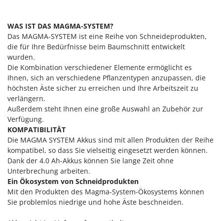
Vogelscheuchen - Vogelabwehr
KitchenAid
W
Komo
WAS IST DAS MAGMA-SYSTEM?
Wasserpumpen
Das MAGMA-SYSTEM ist eine Reihe von Schneideprodukten,
L
Wasserpumpen für Traktoren
die für Ihre Bedürfnisse beim Baumschnitt entwickelt
Laica
wurden.
Wein- und Obstpressen
Lampacrescia - MGM
Die Kombination verschiedener Elemente ermöglicht es
Wein- und Ölschichtenfilter
Ihnen, sich an verschiedene Pflanzentypen anzupassen, die
Landxcape
Weitere Produkte
höchsten Äste sicher zu erreichen und Ihre Arbeitszeit zu
LAR Casalinghi
verlängern.
Wiesenwalzen für Traktor
Außerdem steht Ihnen eine große Auswahl an Zubehör zur
Lavor
Wippsägen
Verfügung.
Linea VZ
KOMPATIBILITÄT
Wurstfüller
Lisam
Die MAGMA SYSTEM Akkus sind mit allen Produkten der Reihe
kompatibel, so dass Sie vielseitig eingesetzt werden können.
Z
Lotusgrill
Zerstäuber
Dank der 4.0 Ah-Akkus können Sie lange Zeit ohne
Unterbrechung arbeiten.
M
Zinkeneggen
Ein Ökosystem von Schneidprodukten
M.A.I.BO.
Zubehör für Rasentraktoren
Mit den Produkten des Magma-System-Ökosystems können
Macom
Sie problemlos niedrige und hohe Äste beschneiden.
Macte Ovens