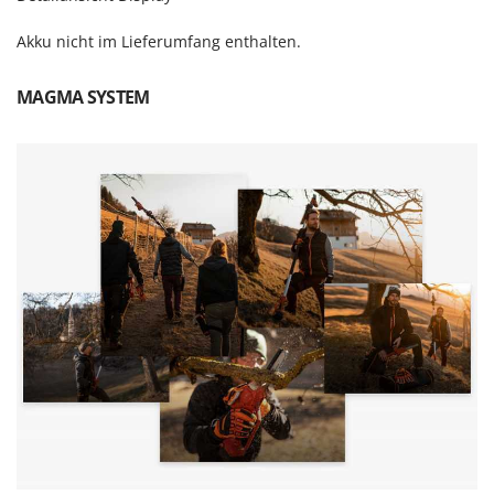
Sprühgeräte für Pflanzenbehandlung
Infaco
Stäubegeräte für Traktor
Akku nicht im Lieferumfang enthalten.
Intec
Staubsauger - Elektrobesen
Intex
MAGMA SYSTEM
Iseki
T
Teppichreiniger und Teppichbodenreiniger
Italyco
Thermische und mechanische Unkrautbrenner
ITM
Tomatenpressen
J
Tragbare Powerstationen
JOLLY ITALIA
Traktor-Heckenscheren mit Ausleger
K
KAAZ
U
Umfüllpumpen
Karcher
Umkehrfräsen
Kasco
Kemper
V
Vakuumiergeräte
Kenwood
Vertikutierer
Keter