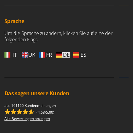
WIDU
Wiper EcoRobot
Wolf Garten
Sprache
Wortex
Um die Sprache zu ändern, klicken Sie auf eine der
Worx
folgenden Flags
Y
IT
UK
FR
DE
ES
Yard Force
Z
Zanon
Zephir
ZGrills
Das sagen unsere Kunden
Zodiac
aus 161160 Kundenmeinungen
Zomax
(4,68/5.00)
Alle Bewertungen anzeigen