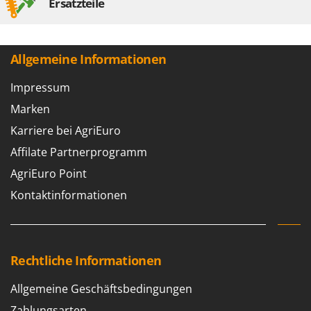
Ersatzteile
Santos
Sbaraglia
Schnitzer
Allgemeine Informationen
Seven Italy
Impressum
Shark
Marken
Shindaiwa
Karriere bei AgriEuro
Silky
Affilate Partnerprogramm
Simatech
AgriEuro Point
Sirman
Skil
Kontaktinformationen
Smartwood
Smeg
Snapper
Rechtliche Informationen
Solidur
Allgemeine Geschäftsbedingungen
Spice Electronics
Zahlungsarten