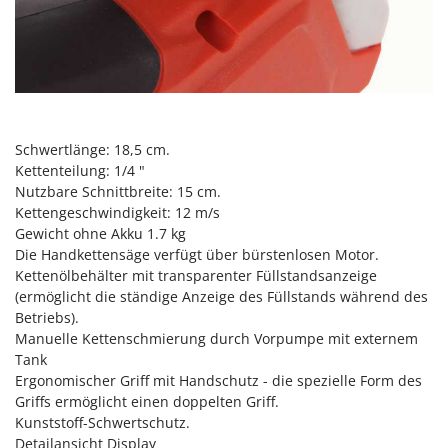
Reinigungsmaschinen für Fassaden, Fenster und PV-Anlagen
GreenBay
Rührtöpfe mit Elektrischem Rührwerk
Greenworks
Rupfmaschinen
GRIFO
S
GVS
Sämaschinen und Düngerstreuer
GYS
Schwertlänge: 18,5 cm.
Scheibenpflüge
Kettenteilung: 1/4 "
H
Schneefräsen
Nutzbare Schnittbreite: 15 cm.
Hailo
Schneeräumer
Kettengeschwindigkeit: 12 m/s
Helvi
Gewicht ohne Akku 1.7 kg
Schrotmühlen - elektrisch
Henx
Die Handkettensäge verfügt über bürstenlosen Motor.
Schwader für Traktoren
Kettenölbehälter mit transparenter Füllstandsanzeige
HiKOKI
(ermöglicht die ständige Anzeige des Füllstands während des
Schweißgeräte
Honda
Betriebs).
Seilwinden - Motorseilwinden
Manuelle Kettenschmierung durch Vorpumpe mit externem
I
Tank
Sichelmähwerke für Traktoren
Idromatic
Ergonomischer Griff mit Handschutz - die spezielle Form des
Sichelmulcher für Traktoren
Griffs ermöglicht einen doppelten Griff.
Il-Tec
Sortierer für Oliven
Kunststoff-Schwertschutz.
Imperia
Detailansicht Display