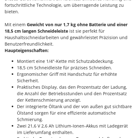
Klimaanlagen – Klimageräte
fortschrittliche Technologie, um überragende Leistung zu
E
bieten.
Knetmaschinen
Echo
Knochensägen
EcoFlow
Mit einem
Gewicht von nur 1,7 kg ohne Batterie und einer
Kompressoren - elektrisch
18,5 cm langen Schneideleiste
ist sie perfekt für
Edilmark
Haushaltsschneidarbeiten und gewährleistet Präzision und
Kompressoren für Ernte und Baumschnitt
Effeuno
Benutzerfreundlichkeit.
Kreiseleggen
Haupteigenschaften:
Einhell
Küchenreiben - elektrisch
Elegen
Montiert eine 1/4"-Kette mit Schutzabdeckung.
Kükenaufzuchtboxen
18,5 cm Schneidleiste für präzises Schneiden.
Energy Gruppi
Ergonomischer Griff mit Handschutz für erhöhte
Enotecnica Pillan
Sicherheit.
L
Laderampe aus Aluminium
Praktisches Display, das den Prozentsatz der Ladung,
Eschenfelder
die Anzahl der Betriebsstunden und den Prozentsatz
Laubsauger - Laubbläser
EuroMech
der Kettenschmierung anzeigt.
Laubsauger auf Rädern
Eurosystems
Der integrierte Öltank und der von außen gut sichtbare
Ölstand sorgen für eine effiziente automatische
Luftentfeuchter
Schmierung.
F
Luftkühler
FAC
Zwei 21,6 V 2,6 Ah Lithium-Ionen-Akkus mit Ladegerät
im Lieferumfang enthalten.
Fama Industrie