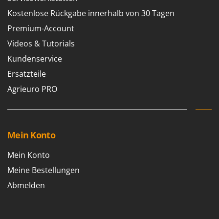
Tornado
Kostenlose Rückgabe innerhalb von 30 Tagen
Tre Spade
Premium-Account
Trev - Abrek - TecnoVIR
Videos & Tutorials
Trotec
Kundenservice
Troy-Bilt
Ersatzteile
U
Agrieuro PRO
Udor
Unger
V
Mein Konto
Verdemax
Vesco
Mein Konto
Volpi
Meine Bestellungen
Abmelden
W
Waldner
Weber