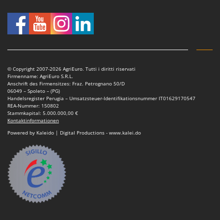
© Copyright 2007-2026 AgriEuro. Tutti i diritti riservati
Firmenname: AgriEuro S.R.L.
Anschrift des Firmensitzes: Fraz. Petrognano 50/D
06049 – Spoleto – (PG)
Handelsregister Perugia – Umsatzsteuer-Identifikationsnummer IT01629170547
REA-Nummer: 150802
Stammkapital: 5.000.000,00 €
Kontaktinformationen
Powered by Kaleido | Digital Productions - www.kalei.do