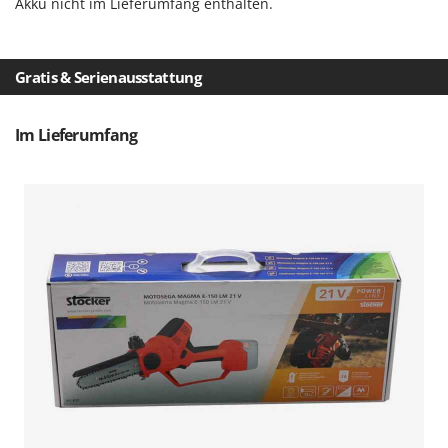
Akku nicht im Lieferumfang enthalten.
Makita
MAMMAMIA
Marcato
Gratis & Serienausstattung
Marina Systems
Master
Im Lieferumfang
Mastercook
McCulloch
MCH
Michelin
Mille
Minox
Mockmill
More than chef
MOSA
MOVA