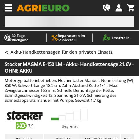
-1
30‑Tage-
Reparaturen im
A
A
Ersatzteile
Rückgabe
Servicefall
Abbeermaschinen - Traubenmühlen
ABAC
<
Abfüllgeräte
AgriEuro Premium
Akku-Handkettensägen für den privaten Einsatz
Akku Gartenscheren
AgriEuro TOP-LINE
Stocker MAGMA E-150 LM - Akku- Handkettensäge 21.6V -
Akku Gras- und Strauchscheren
AGT
OHNE AKKU
Akku-Stichsägen
Aima
Motortyp batteriebetrieben, Hochentaster Manuell, Nennleistung (W)
350 W, Schwert-Länge 18.5 cm, Zahn-Abstand Kette 1/4'', Max.
Allzwecktransporter - Motorschubkarren
Airmec
Zweigdurchmesser 165 mm, Schnelle Demontage der Kette,
Schnittgeschwindigkeit 12, Spannung 21.6 V, Schmierung des
Alu-Teleskopleitern
AL-KO
Schneidapparats manuell mit Pumpe, Gewicht 1.7 kg
Anbaubagger Heckbagger für Traktoren
ALA 2000
Arbeitsschutzkleidung
Alce
Aschesauger
Alpina
7,9
Begrenzt
Astkettensägen - Hochentaster
Ama
ID
: 112908
MPN: 617
EAN: 8016604006173
R-17