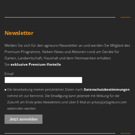
Newsletter
Melden Sie sich für den agrieuro-Newsletter an und werden Sie Mitglied des
Premium-Programms. Neben News und Aktionen rund um Geräte für
Garten, Landwirtschaft, Haushalt und dem Heimwerken erhalten
Sie
exklusive Premium-Vorteile
.
Email
Es ist ein Fehler aufgetreten
Die Verarbeitung meiner persönlichen Daten nach
Datenschutzbestimmungen
nehme ich zur Kenntnis. Die Einwilligung kann jederzeit mit Wirkung für die
Zukunft am Ende jedes Newsletters und über E-Mail an privacy[at]agrieuro.com
widerrufen werden