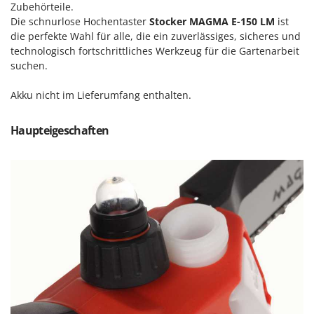
Zubehörteile.
Forest Master
P
Die schnurlose Hochentaster
Stocker MAGMA E-150 LM
ist
Palettengabeln für Traktoren
Francini
die perfekte Wahl für alle, die ein zuverlässiges, sicheres und
Pelletpressen
technologisch fortschrittliches Werkzeug für die Gartenarbeit
G
Pflüge für Traktor
suchen.
G3 Ferrari
Planierschilder für Traktoren
Gardena
Akku nicht im Lieferumfang enthalten.
Plasmaschneider
Garofalo
Poolroboter
Haupteigeschaften
GeoTech
Pools
GeoTech Pro
Poolstaubsauger
Gierre
Ginko - MGM
R
Rasenmäher
Gipeco
Rasensodenschneider
Girmi
Rasentraktoren Aufsitzmäher
Goodyear
Rasentrimmer - Kantenschneider
GRAEF
Rasentrimmer - Motorsensen - Freischneider
Gre