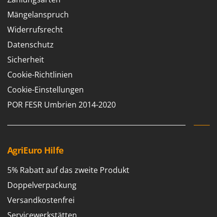
Spiralmac
Mängelanspruch
Spring Protezione
Widerrufsrecht
Spyro
Datenschutz
Stanley
Sicherheit
Stiga
Cookie-Richtlinien
Stocker
Cookie-Einstellungen
Sunseeker
POR FESR Umbrien 2014-2020
T
Tecla
TecnoGen
AgriEuro Hilfe
Tellarini Pompe
Telwin
5% Rabatt auf das zweite Produkt
Tenco
Doppelverpackung
Tineco
Versandkostenfrei
Titania
Servicewerkstätten