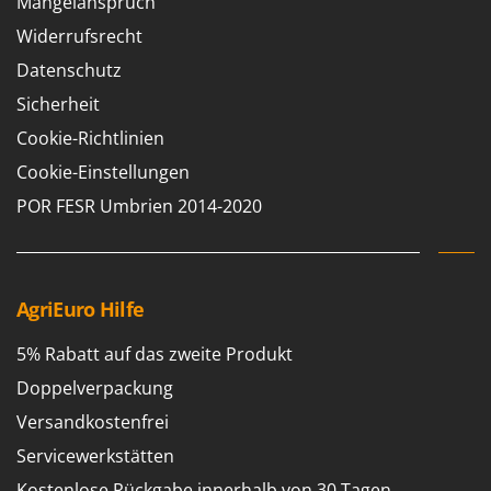
M
Mängelanspruch
Mähroboter
Famag
Widerrufsrecht
Maisentkörnungsmaschinen
Famur
Datenschutz
Manuelle Heckenscheren
FARMER
Sicherheit
Mehrzweck-Sauggeräte
FBC
Cookie-Richtlinien
Minibacköfen
Ferrari Group
Cookie-Einstellungen
Motorhacken - Gartenfräsen
Ferroni
Motorspritzen
POR FESR Umbrien 2014-2020
Ferrua
Mulcher für Traktor
FIAC
FIEM
N
Notstromaggregat
AgriEuro Hilfe
Fimar
Nudelmaschinen
FINI
5% Rabatt auf das zweite Produkt
Fiorentini
O
Doppelverpackung
Obstmühlen Obsthäcksler Obstmuser
Fiskars
Versandkostenfrei
Obstpressen
Flymo
Servicewerkstätten
Olivenernter und Schüttler
Fontana Forni
Kostenlose Rückgabe innerhalb von 30 Tagen