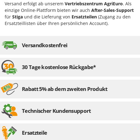
Heckenscheren
Versand erfolgt ab unserem
Vertriebszentrum AgriEuro
. Als
Comet
einzige Online-Plattform bieten wir auch
After-Sales-Support
Heißluftfritteusen
Cresco
für
Stiga
und die Lieferung von
Ersatzteilen
(Zugang zu den
Heizkanonen und Elektroheizer
Ersatzteillisten über Ihren persönlichen Account).
Cruccolini
Hochdruckreiniger
CTEK
Hochgrasmäher
Versandkostenfrei
D
Holzbacköfen Außenbereich für Pizza und Braten
Dal Degan
Holzspalter
DCG
30 Tage kostenlose Rückgabe*
Hubwagen
Deca
DeWalt
K
Kabelpflüge für die Drainage
Rabatt 5% ab dem zweiten Produkt
Di Martino
Kartoffellegemaschine für Traktoren
Diavola Pro
Kartoffelroder für Traktoren
Diesse
Technischer Kundensupport
Kehrmaschinen
Docma
Kettensägen
Dominion
Ersatzteile
Kippbare Heckschaufeln für Traktoren
Dreame