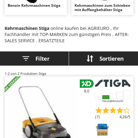
Astscheren
Ambrogio Robot
Benzin Kehrmaschinen Stiga
Kehrmaschinen zum Schieben
mit Auffangbehälter Stiga
Atemschutzgeräte
Annovi Reverberi
Aufroller für Olivennetze
ANTHBOT
Kehrmaschinen Stiga
online kaufen bei AGRIEURO , Ihr
Aufschnittmaschinen
Archman
Fachhändler mit TOP-MARKEN zum günstigen Preis , AFTER-
SALES SERVICE , ERSATZTEILE
Auslegemulcher für Traktoren
Arco
Äxte - Beile und Spalthammer
Ardes
Filter
Sortieren
Argo
B
Balkenmäher
Ariete
1-2
von 2 Produkten Stiga
+100 VERKAUFT
Bandsägen
Artus
Batterieladegeräte - Starthilfegeräte
Attila
8,0
Baum- und Astscheren - manuell
Ausonia
Hausgebrauch
Baumscheren - pneumatisch
Awelco
Baumstumpffräsen
(7)
4,26/5
B
Bindezangen - elektrisch
Baesso
Bodenfräsen für Traktor
Bahco