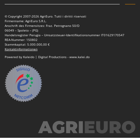
Vogelscheuchen - Vogelabwehr
KitchenAid
W
Komo
© Copyright 2007-2026 AgriEuro. Tutti i diritti riservati
Wasserpumpen
Firmenname: AgriEuro S.R.L.
Anschrift des Firmensitzes: Fraz. Petrognano 50/D
L
Wasserpumpen für Traktoren
06049 – Spoleto – (PG)
Laica
Handelsregister Perugia – Umsatzsteuer-Identifikationsnummer IT01629170547
Wein- und Obstpressen
REA-Nummer: 150802
Lampacrescia - MGM
Stammkapital: 5.000.000,00 €
Wein- und Ölschichtenfilter
Kontaktinformationen
Landxcape
Weitere Produkte
Powered by Kaleido | Digital Productions - www.kalei.do
LAR Casalinghi
Wiesenwalzen für Traktor
Lavor
Wippsägen
Linea VZ
Wurstfüller
Lisam
Z
Lotusgrill
Zerstäuber
M
Zinkeneggen
M.A.I.BO.
Zubehör für Rasentraktoren
Macom
Macte Ovens