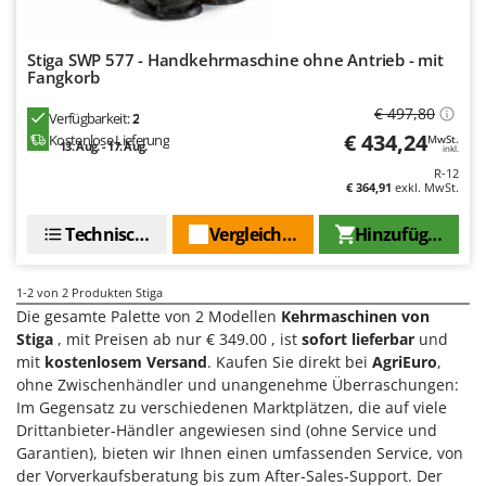
Flockenquetschen
Bosch
Furchenzieher für Traktoren
Brumi
Stiga SWP 577 - Handkehrmaschine ohne Antrieb - mit
Fangkorb
BullMach
G
Gartengrills
€ 497,80
Verfügbarkeit:
2
C
€ 434,24
Gartenpumpen
Kostenlose Lieferung
MwSt.
C.EL.ME.
13. Aug. - 17. Aug.
inkl.
Gebläsespritzen für Traktoren
R-12
Calory Forni
€ 364,91
exkl. MwSt.
Gerätehäuser
Campagnola
Technische Daten
Vergleichen Sie
Hinzufügen
Getreidemühlen
Campingaz
Grabenfräsen
Castelgarden
1-2
von 2 Produkten Stiga
Grubber - Tiefenlockerer
Castellari
Die gesamte Palette von 2 Modellen
Kehrmaschinen von
Grubber für Traktor
Stiga
, mit Preisen ab nur € 349.00 , ist
sofort lieferbar
und
Ceccato Olindo
mit
kostenlosem Versand
. Kaufen Sie direkt bei
AgriEuro
,
Char-Broil
H
ohne Zwischenhändler und unangenehme Überraschungen:
Häcksler
Classe
Im Gegensatz zu verschiedenen Marktplätzen, die auf viele
Handsägen auf Verlängerung
Drittanbieter-Händler angewiesen sind (ohne Service und
Clementi
Garantien), bieten wir Ihnen einen umfassenden Service, von
Heckcontainer für Traktoren
Cofra
der Vorverkaufsberatung bis zum After-Sales-Support. Der