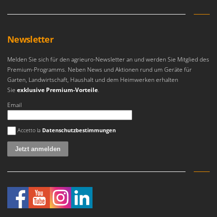
Sprühgeräte für Pflanzenbehandlung
Infaco
Stäubegeräte für Traktor
Intec
Staubsauger - Elektrobesen
Intex
Newsletter
Iseki
T
Teppichreiniger und Teppichbodenreiniger
Melden Sie sich für den agrieuro-Newsletter an und werden Sie Mitglied des
Italyco
Premium-Programms. Neben News und Aktionen rund um Geräte für
Thermische und mechanische Unkrautbrenner
ITM
Garten, Landwirtschaft, Haushalt und dem Heimwerken erhalten
Tomatenpressen
Sie
exklusive Premium-Vorteile
.
J
Tragbare Powerstationen
Email
JOLLY ITALIA
Traktor-Heckenscheren mit Ausleger
Es ist ein Fehler aufgetreten
K
Accetto la
Datenschutzbestimmungen
KAAZ
U
Umfüllpumpen
Karcher
Umkehrfräsen
Kasco
Kemper
V
Vakuumiergeräte
Kenwood
Vertikutierer
Keter