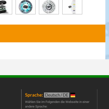
Sprache:
New
Deutsch / DE
t
Melde
Wählen Sie im Folgenden die Webseite in einer
andere Sprache:
an un