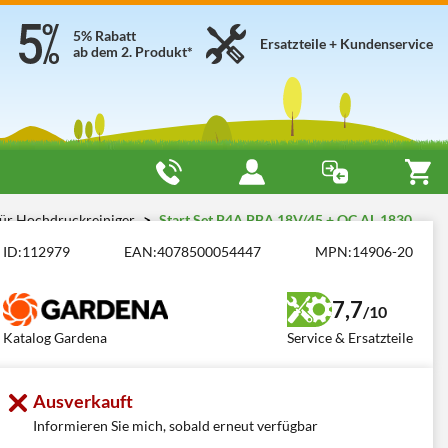
5% Rabatt
Ersatzteile + Kundenservice
ab dem 2. Produkt*
für Hochdruckreiniger
Start Set P4A PBA 18V/45 + QC AL 1830
ID:
112979
EAN:
4078500054447
MPN:
14906-20
7,7
/10
Katalog Gardena
Service & Ersatzteile
Ausverkauft
Informieren Sie mich, sobald erneut verfügbar