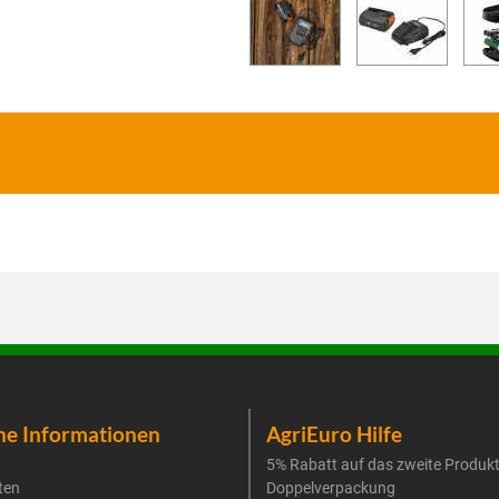
he Informationen
AgriEuro Hilfe
5% Rabatt auf das zweite Produk
ten
Doppelverpackung