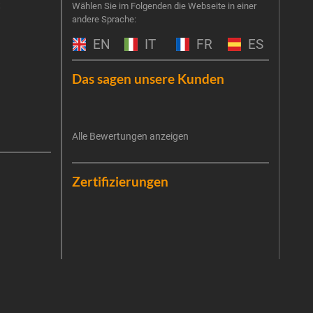
t
Melde
Wählen Sie im Folgenden die Webseite in einer
andere Sprache:
an un
Prog
EN
IT
FR
ES
um Ge
Haus
Das sagen unsere Kunden
exkl
E-Mai
Alle Bewertungen anzeigen
Es ist
Die V
erneu
Date
Die E
Zertifizierungen
Zukun
priva