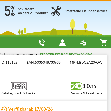
5% Rabatt
Ersatzteile + Kundenservice
ab dem 2. Produkt*
für Hochdruckreiniger
STARTER KIT B&D BDC2A20-QW
ID:
113132
EAN:
5035048730638
MPN:
BDC2A20-QW
8,0
/10
Katalog Black & Decker
Service & Ersatzteile
Verfügbar ab 17/08/26