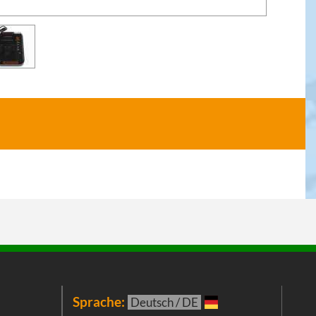
Sprache:
New
Deutsch / DE