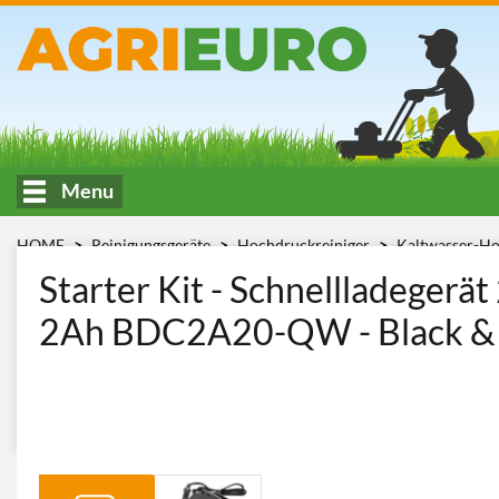
Menu
HOME
Reinigungsgeräte
Hochdruckreiniger
Kaltwasser-Ho
CARICAB. RAPIDO 2A + BATTERIA 2Ah
Starter Kit - Schnellladeger
2Ah BDC2A20-QW - Black &