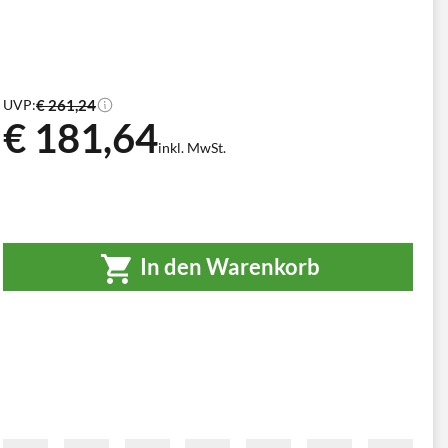
€ 261,24
UVP:
€ 181,64
inkl. MwSt.
In den Warenkorb