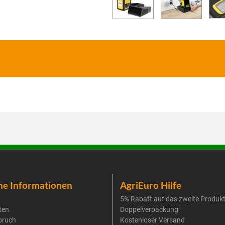
he Informationen
AgriEuro Hilfe
5% Rabatt auf das zweite Produk
ten
Doppelverpackung
pruch
Kostenloser Versand