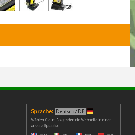
Sprache:
New
Deutsch / DE
t
Melde
Wählen Sie im Folgenden die Webseite in einer
andere Sprache:
an un
Prog