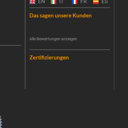
EN
IT
FR
ES
um Ge
Haus
Das sagen unsere Kunden
exkl
E-Mai
Alle Bewertungen anzeigen
Es ist
Die V
erneu
Date
Die E
Zertifizierungen
Zukun
priva