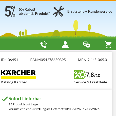
5% Rabatt
Ersatzteile + Kundenservice
ab dem 2. Produkt*
wer 36/50+ 36V Fast Charger
ID:
106451
EAN:
4054278650395
MPN:
2.445-065.0
7,8
/10
Katalog Karcher
Service & Ersatzteile
Sofort Lieferbar
13 Produkte auf Lager
Voraussichtliche Zustellung am Lieferort: 13/08/2026 - 17/08/2026