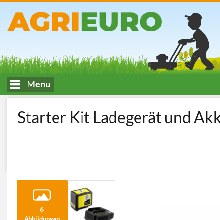
Menu
HOME
Pflege und Mähen von Grünflächen
Rasenmäher
Akk
Starter Kit Ladegerät und Ak
6
Abbildungen