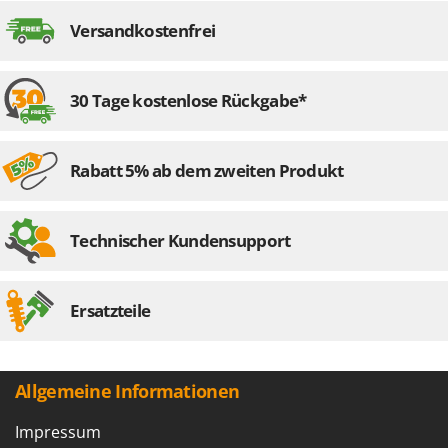
Santos
Versandkostenfrei
Sbaraglia
Schnitzer
Seven Italy
30 Tage kostenlose Rückgabe*
Shark
Shindaiwa
Rabatt 5% ab dem zweiten Produkt
Silky
Simatech
Technischer Kundensupport
Sirman
Skil
Smartwood
Ersatzteile
Smeg
Snapper
Allgemeine Informationen
Solidur
Spice Electronics
Impressum