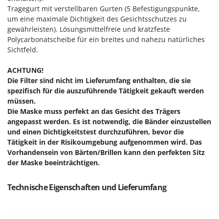
M
Mähroboter
Famag
Tragegurt mit verstellbaren Gurten (5 Befestigungspunkte,
Maisentkörnungsmaschinen
um eine maximale Dichtigkeit des Gesichtsschutzes zu
Famur
gewährleisten). Lösungsmittelfreie und kratzfeste
Manuelle Heckenscheren
FARMER
Polycarbonatscheibe für ein breites und nahezu natürliches
Mehrzweck-Sauggeräte
Sichtfeld.
FBC
Minibacköfen
Ferrari Group
ACHTUNG!
Motorhacken - Gartenfräsen
Die Filter sind nicht im Lieferumfang enthalten, die sie
Ferroni
spezifisch für die auszuführende Tätigkeit gekauft werden
Motorspritzen
Ferrua
müssen.
Mulcher für Traktor
FIAC
Die Maske muss perfekt an das Gesicht des Trägers
angepasst werden. Es ist notwendig, die Bänder einzustellen
FIEM
N
und einen Dichtigkeitstest durchzuführen, bevor die
Notstromaggregat
Fimar
Tätigkeit in der Risikoumgebung aufgenommen wird. Das
Nudelmaschinen
Vorhandensein von Bärten/Brillen kann den perfekten Sitz
FINI
der Maske beeinträchtigen.
Fiorentini
O
Obstmühlen Obsthäcksler Obstmuser
Fiskars
Technische Eigenschaften und Lieferumfang
Obstpressen
Flymo
Olivenernter und Schüttler
Fontana Forni