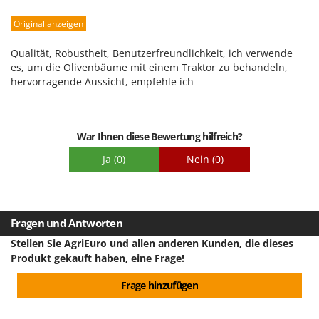
Robustheit
Rato
Original anzeigen
Leistung
Reber
Benutzerfreundlichkeit
Redback
Qualität, Robustheit, Benutzerfreundlichkeit, ich verwende
Qualität / Preis
es, um die Olivenbäume mit einem Traktor zu behandeln,
Resto Italia
hervorragende Aussicht, empfehle ich
Schwierigkeitsgrad Zusammenbau
Ribimex
Verpackung
Ripartrak
Ritter
War Ihnen diese Bewertung hilfreich?
River Systems
Ja
(0)
Nein
(0)
Robomow
Rossofuoco
Rover Pompe
Fragen und Antworten
Royal Food
Stellen Sie AgriEuro und allen anderen Kunden, die dieses
Produkt gekauft haben, eine Frage!
Ryobi
Frage hinzufügen
S
S.T.P.