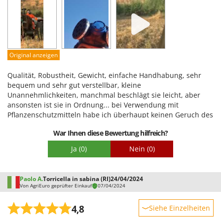
Omas
Leistung
Ompagrill
Benutzerfreundlichkeit
Ooni
Qualität / Preis
Oriental Koshin
Schwierigkeitsgrad Zusammenbau
Original anzeigen
Outdoorchef
Verpackung
Qualität, Robustheit, Gewicht, einfache Handhabung, sehr
bequem und sehr gut verstellbar, kleine
P
Palazzetti
Unannehmlichkeiten, manchmal beschlägt sie leicht, aber
ansonsten ist sie in Ordnung... bei Verwendung mit
Palumbo Pavi
Pflanzenschutzmitteln habe ich überhaupt keinen Geruch des
Partisani
verwendeten Giftes gerochen...
War Ihnen diese Bewertung hilfreich?
Paterlini
Ja
(0)
Nein
(0)
Philips
Pramac
Paolo A.
Torricella in sabina (RI)
24/04/2024
Prismafood
Von AgriEuro geprüfter Einkauf
07/04/2024
R
4,8
Siehe Einzelheiten
R.G.V.