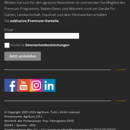
Melden Sie sich für den agrieuro-Newsletter an und werden Sie Mitglied des
Premium-Programms. Neben News und Aktionen rund um Geräte für
Garten, Landwirtschaft, Haushalt und dem Heimwerken erhalten
Sie
exklusive Premium-Vorteile
.
Email
Es ist ein Fehler aufgetreten
Accetto la
Datenschutzbestimmungen
© Copyright 2007-2026 AgriEuro. Tutti i diritti riservati
Firmenname: AgriEuro S.R.L.
Anschrift des Firmensitzes: Fraz. Petrognano 50/D
06049 – Spoleto – (PG)
Handelsregister Perugia – Umsatzsteuer-Identifikationsnummer IT01629170547