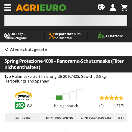
-1
30‑Tage-
Reparaturen im
A
A
Ersatzteile
Rückgabe
Servicefall
Abbeermaschinen - Traubenmühlen
ABAC
<
Abfüllgeräte
AgriEuro Premium
Atemschutzgeräte
Akku Gartenscheren
AgriEuro TOP-LINE
Spring Protezione 4000 - Panorama-Schutzmaske (Filter
Akku Gras- und Strauchscheren
AGT
nicht enthalten)
Akku-Stichsägen
Aima
Typ Halbmaske, Zertifizierung UE 2016/425, Gewicht 0.6 kg,
Herstellungsland Spanien
Allzwecktransporter - Motorschubkarren
Airmec
Alu-Teleskopleitern
AL-KO
Anbaubagger Heckbagger für Traktoren
ALA 2000
8,0
Hausgebrauch
(2)
4,67/5
Arbeitsschutzkleidung
Alce
ID
: 112480
MPN: 4000 SPRING
EAN: 8053435096355
R-11
Aschesauger
Alpina
Astkettensägen - Hochentaster
Ama