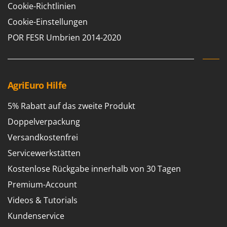
Tornado
Cookie-Richtlinien
Tre Spade
Cookie-Einstellungen
Trev - Abrek - TecnoVIR
POR FESR Umbrien 2014-2020
Trotec
Troy-Bilt
AgriEuro Hilfe
U
Udor
5% Rabatt auf das zweite Produkt
Unger
Doppelverpackung
V
Versandkostenfrei
Verdemax
Servicewerkstätten
Vesco
Kostenlose Rückgabe innerhalb von 30 Tagen
Volpi
Premium-Account
W
Videos & Tutorials
Waldner
Weber
Kundenservice