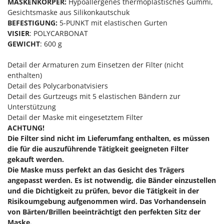
Reinigungsmaschinen für Fassaden, Fenster und PV-Anlagen
MASKENKÖRPER:
Hypoallergenes thermoplastisches Gummi,
GreenBay
Gesichtsmaske aus Silikonkautschuk
Rührtöpfe mit Elektrischem Rührwerk
BEFESTIGUNG:
5-PUNKT mit elastischen Gurten
Greenworks
Rupfmaschinen
VISIER
: POLYCARBONAT
GRIFO
GEWICHT
: 600 g
S
GVS
Sämaschinen und Düngerstreuer
Detail der Armaturen zum Einsetzen der Filter (nicht
GYS
Scheibenpflüge
enthalten)
Detail des Polycarbonatvisiers
H
Schneefräsen
Detail des Gurtzeugs mit 5 elastischen Bändern zur
Hailo
Schneeräumer
Unterstützung
Helvi
Detail der Maske mit eingesetztem Filter
Schrotmühlen - elektrisch
Henx
ACHTUNG!
Schwader für Traktoren
Die Filter sind nicht im Lieferumfang enthalten, es müssen
HiKOKI
die für die auszuführende Tätigkeit geeigneten Filter
Schweißgeräte
Honda
gekauft werden.
Seilwinden - Motorseilwinden
Die Maske muss perfekt an das Gesicht des Trägers
I
Sichelmähwerke für Traktoren
angepasst werden. Es ist notwendig, die Bänder einzustellen
Idromatic
und die Dichtigkeit zu prüfen, bevor die Tätigkeit in der
Sichelmulcher für Traktoren
Il-Tec
Risikoumgebung aufgenommen wird. Das Vorhandensein
Sortierer für Oliven
von Bärten/Brillen beeinträchtigt den perfekten Sitz der
Imperia
Maske.