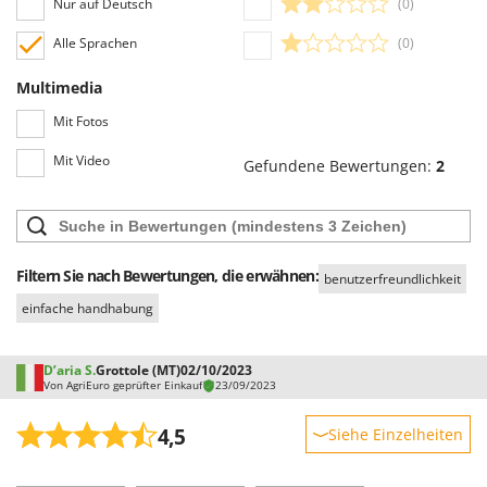
Nur auf Deutsch
(0)
Mowox
Alle Sprachen
(0)
MTD
Multimedia
N
New O.M.R.A.
Mit Fotos
Nilfisk
Mit Video
Gefundene Bewertungen:
2
Ninja
Novatec
Novital
NuAir
Filtern Sie nach Bewertungen, die erwähnen:
benutzerfreundlichkeit
NuovaFac
einfache handhabung
O
Officine Savioli
D’aria S.
Grottole (MT)
02/10/2023
Von AgriEuro geprüfter Einkauf
23/09/2023
Oliviero
4,5
Olix
Siehe Einzelheiten
OMA
Robustheit