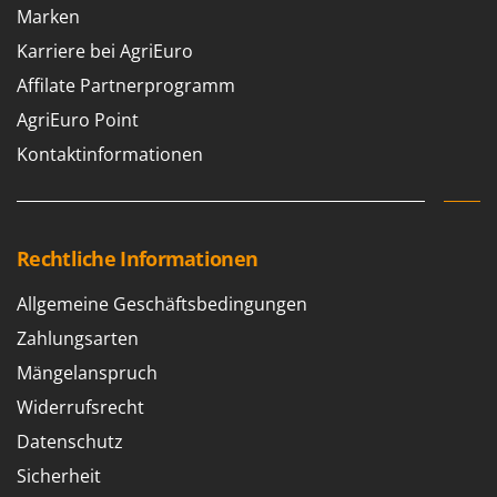
Spiralmac
Marken
Spring Protezione
Karriere bei AgriEuro
Spyro
Affilate Partnerprogramm
Stanley
AgriEuro Point
Stiga
Kontaktinformationen
Stocker
Sunseeker
Rechtliche Informationen
T
Tecla
Allgemeine Geschäftsbedingungen
TecnoGen
Zahlungsarten
Tellarini Pompe
Mängelanspruch
Telwin
Widerrufsrecht
Tenco
Datenschutz
Tineco
Sicherheit
Titania