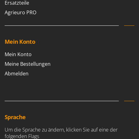
WIDU
Ersatzteile
Wiper EcoRobot
Agrieuro PRO
Wolf Garten
Wortex
Worx
Mein Konto
Y
Mein Konto
Yard Force
Meine Bestellungen
Z
Abmelden
Zanon
Zephir
ZGrills
Zodiac
Zomax
Sprache
Um die Sprache zu ändern, klicken Sie auf eine der
folgenden Flags