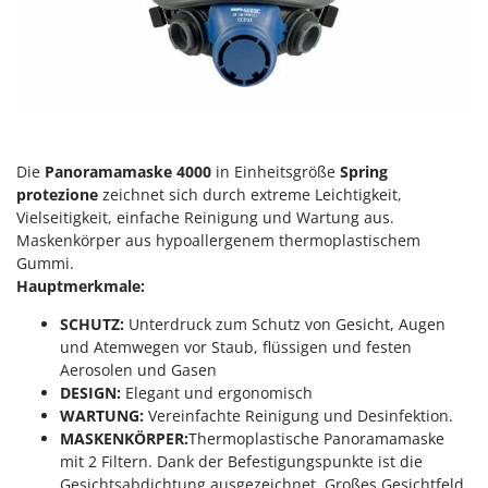
Heckenscheren
Comet
Heißluftfritteusen
Cresco
Heizkanonen und Elektroheizer
Cruccolini
Hochdruckreiniger
CTEK
Hochgrasmäher
D
Die
Panoramamaske 4000
in Einheitsgröße
Spring
Holzbacköfen Außenbereich für Pizza und Braten
Dal Degan
protezione
zeichnet sich durch extreme Leichtigkeit,
Holzspalter
DCG
Vielseitigkeit, einfache Reinigung und Wartung aus.
Hubwagen
Maskenkörper aus hypoallergenem thermoplastischem
Deca
Gummi.
DeWalt
Hauptmerkmale:
K
Kabelpflüge für die Drainage
Di Martino
SCHUTZ:
Unterdruck zum Schutz von Gesicht, Augen
Kartoffellegemaschine für Traktoren
Diavola Pro
und Atemwegen vor Staub, flüssigen und festen
Kartoffelroder für Traktoren
Aerosolen und Gasen
Diesse
DESIGN:
Elegant und ergonomisch
Kehrmaschinen
Docma
WARTUNG:
Vereinfachte Reinigung und Desinfektion.
Kettensägen
MASKENKÖRPER:
Thermoplastische Panoramamaske
Dominion
mit 2 Filtern. Dank der Befestigungspunkte ist die
Kippbare Heckschaufeln für Traktoren
Dreame
Gesichtsabdichtung ausgezeichnet. Großes Gesichtfeld.