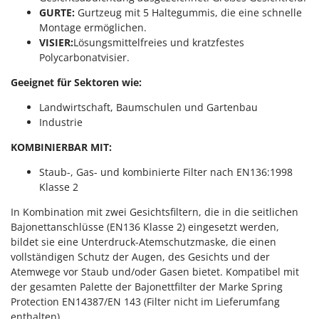
Klimaanlagen – Klimageräte
GURTE:
Gurtzeug mit 5 Haltegummis, die eine schnelle
E
Montage ermöglichen.
Knetmaschinen
Echo
VISIER:
Lösungsmittelfreies und kratzfestes
Knochensägen
EcoFlow
Polycarbonatvisier.
Kompressoren - elektrisch
Edilmark
Geeignet für Sektoren wie:
Kompressoren für Ernte und Baumschnitt
Effeuno
Landwirtschaft, Baumschulen und Gartenbau
Kreiseleggen
Einhell
Industrie
Küchenreiben - elektrisch
Elegen
KOMBINIERBAR MIT:
Kükenaufzuchtboxen
Energy Gruppi
Staub-, Gas- und kombinierte Filter nach EN136:1998
Enotecnica Pillan
Klasse 2
L
Laderampe aus Aluminium
Eschenfelder
In Kombination mit zwei Gesichtsfiltern, die in die seitlichen
Laubsauger - Laubbläser
EuroMech
Bajonettanschlüsse (EN136 Klasse 2) eingesetzt werden,
Laubsauger auf Rädern
bildet sie eine Unterdruck-Atemschutzmaske, die einen
Eurosystems
vollständigen Schutz der Augen, des Gesichts und der
Luftentfeuchter
Atemwege vor Staub und/oder Gasen bietet. Kompatibel mit
F
Luftkühler
der gesamten Palette der Bajonettfilter der Marke Spring
FAC
Protection EN14387/EN 143 (Filter nicht im Lieferumfang
Fama Industrie
enthalten).