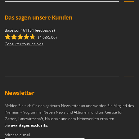
Spiralmac
Spring Protezione
Das sagen unsere Kunden
Spyro
Basé sur 161154 feedback(s)
Stanley
(4,68/5.00)
Stiga
Consulter tous les avis
Stocker
Sunseeker
T
Tecla
TecnoGen
Newsletter
Tellarini Pompe
Telwin
Melden Sie sich für den agrieuro-Newsletter an und werden Sie Mitglied des
Premium-Programms. Neben News und Aktionen rund um Geräte für
Tenco
Garten, Landwirtschaft, Haushalt und dem Heimwerken erhalten
Tineco
Sie
avantages exclusifs
.
Titania
Adresse e-mail