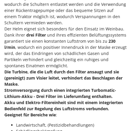
Klimaanlagen – Klimageräte
wodurch die Schultern entlastet werden und die Verwendung
E
einer Rückentragepumpe oder das bequeme Sitzen auf
Knetmaschinen
Echo
einem Traktor möglich ist, wodurch Verspannungen in den
Knochensägen
EcoFlow
Schultern vermieden werden.
Der Helm eignet sich besonders für den Einsatz im Weinbau.
Kompressoren - elektrisch
Edilmark
Dank ihrer
drei Filter
und ihres effizienten Belüftungssystems
Kompressoren für Ernte und Baumschnitt
Effeuno
garantiert sie einen konstanten Luftstrom von bis zu
230
Kreiseleggen
l/min
, wodurch ein positiver Innendruck in der Maske erzeugt
Einhell
wird, der das Eindringen von schädlichen Gasen und
Küchenreiben - elektrisch
Elegen
Partikeln verhindert und gleichzeitig ein ruhiges und
Kükenaufzuchtboxen
spontanes Einatmen ermöglicht.
Energy Gruppi
Die Turbine, die die Luft durch den Filter ansaugt und sie
Enotecnica Pillan
L
(gereinigt) zum Visier leitet, verhindert das Beschlagen der
Laderampe aus Aluminium
Eschenfelder
Maske.
Laubsauger - Laubbläser
Stromversorgung durch einen integrierten Turbomatic-
EuroMech
Lithium-Akku - Drei Filter im Lieferumfang enthalten.
Laubsauger auf Rädern
Eurosystems
Akku und Elektro-Filtereinheit sind mit einem integrierten
Luftentfeuchter
Bedienfeld zur Regelung des Luftstroms verbunden.
F
Geeignet für Bereiche wie
:
Luftkühler mit Wasserverdunstung
FAC
Landwirtschaft, (Pestizidbehandlungen)
Fama Industrie