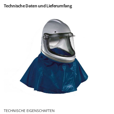
Forest Master
P
Technische Daten und Lieferumfang
Palettengabeln für Traktoren
Francini
Pelletpressen
G
Pflüge für Traktor
G3 Ferrari
Planierschilder für Traktoren
Gardena
Plasmaschneider
Garofalo
Poolroboter
GeoTech
Pools
GeoTech Pro
Poolstaubsauger
Gierre
Ginko - MGM
R
Rasenmäher
Gipeco
Rasensodenschneider
Girmi
Rasentraktoren Aufsitzmäher
Goodyear
Rasentrimmer - Kantenschneider
GRAEF
Rasentrimmer - Motorsensen - Freischneider
Gre
TECHNISCHE EIGENSCHAFTEN