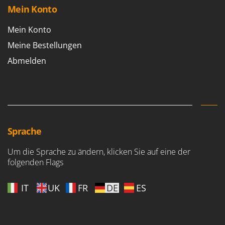
Santos
Mein Konto
Sbaraglia
Mein Konto
Schnitzer
Meine Bestellungen
Seven Italy
Abmelden
Shark
Shindaiwa
Silky
Simatech
Sirman
Sprache
Skil
Um die Sprache zu ändern, klicken Sie auf eine der
Smartwood
folgenden Flags
Smeg
Snapper
IT
UK
FR
DE
ES
Solidur
Spice Electronics