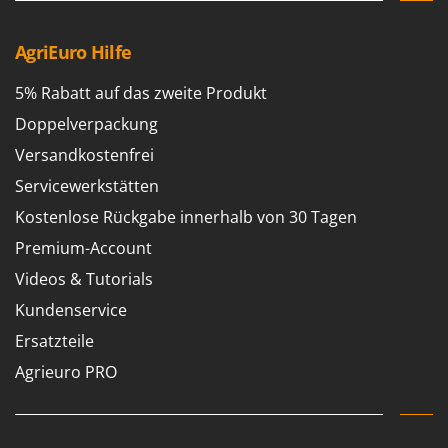
Rato
Reber
AgriEuro Hilfe
Redback
5% Rabatt auf das zweite Produkt
Resto Italia
Doppelverpackung
Ribimex
Versandkostenfrei
Ripartrak
Servicewerkstätten
Ritter
Kostenlose Rückgabe innerhalb von 30 Tagen
River Systems
Premium-Account
Robomow
Videos & Tutorials
Rossofuoco
Rover Pompe
Kundenservice
Royal Food
Ersatzteile
Ryobi
Agrieuro PRO
S
S.T.P.