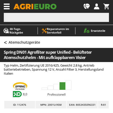
-1
30‑Tage-
Reparaturen im
A
A
Ersatzteile
Rückgabe
Servicefall
Abbeermaschinen - Traubenmühlen
ABAC
<
Abfüllgeräte
AgriEuro Premium
Atemschutzgeräte
Akku Gartenscheren
AgriEuro TOP-LINE
Spring DN01 Agrofilter super Unified - Belüfteter
Akku Gras- und Strauchscheren
AGT
Atemschutzhelm - Mit aufklappbarem Visier
Akku-Stichsägen
Aima
Typ Helm, Zertifizierung UE 2016/425, Gewicht 2.8 kg, Antrieb
batteriebetrieben, Spannung 12 V, Anzahl Filter 3, Herstellungsland
Allzwecktransporter - Motorschubkarren
Airmec
Italien
Alu-Teleskopleitern
AL-KO
Anbaubagger Heckbagger für Traktoren
ALA 2000
Arbeitsschutzkleidung
Alce
8,0
Professionell
Aschesauger
Alpina
ID
: 112476
MPN: 2001U-95M
EAN: 8053435096331
R-81
Astkettensägen - Hochentaster
Ama