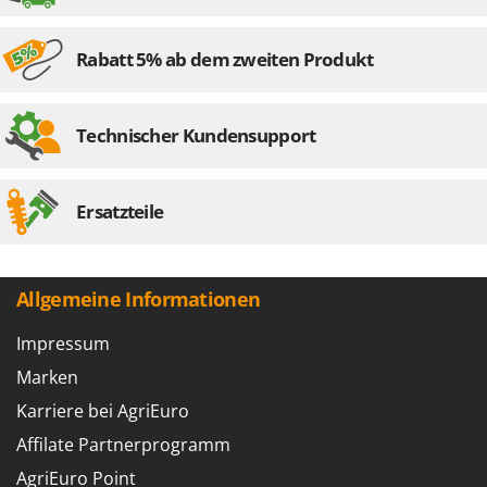
Mowox
MTD
Rabatt 5% ab dem zweiten Produkt
N
New O.M.R.A.
Technischer Kundensupport
Nilfisk
Ninja
Novatec
Ersatzteile
Novital
NuAir
Allgemeine Informationen
NuovaFac
Impressum
O
Officine Savioli
Marken
Oliviero
Karriere bei AgriEuro
Olix
Affilate Partnerprogramm
OMA
AgriEuro Point