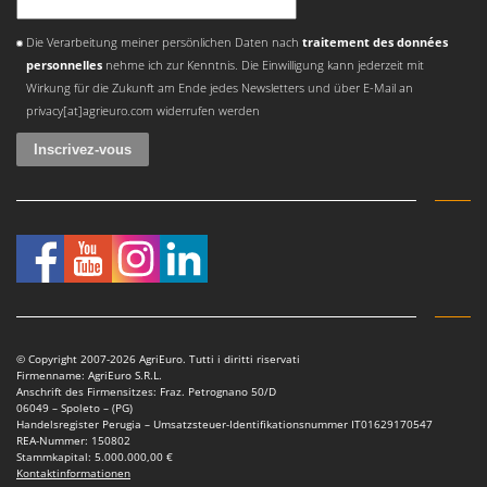
Tornado
Une erreur est survenue
Tre Spade
Die Verarbeitung meiner persönlichen Daten nach
traitement des données
personnelles
nehme ich zur Kenntnis. Die Einwilligung kann jederzeit mit
Trev - Abrek - TecnoVIR
Wirkung für die Zukunft am Ende jedes Newsletters und über E-Mail an
Trotec
privacy[at]agrieuro.com widerrufen werden
Troy-Bilt
U
Udor
Unger
V
Verdemax
Vesco
© Copyright 2007-2026 AgriEuro. Tutti i diritti riservati
Volpi
Firmenname: AgriEuro S.R.L.
Anschrift des Firmensitzes: Fraz. Petrognano 50/D
06049 – Spoleto – (PG)
W
Handelsregister Perugia – Umsatzsteuer-Identifikationsnummer IT01629170547
Waldner
REA-Nummer: 150802
Stammkapital: 5.000.000,00 €
Weber
Kontaktinformationen