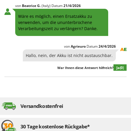
Makita
von
Beatrice
G.
(Italy)
Datum
21/4/2026
MAMMAMIA
Wäre es möglich, einen Ersatzakku zu
Marcato
verwenden, um die ununterbrochene
Verarbeitungszeit zu verlängern? Danke.
Marina Systems
Master
von
Agrieuro
Datum
24/4/2026
Mastercook
Hallo, nein, der Akku ist nicht austauschbar.
McCulloch
MCH
Ja
(0)
War Ihnen diese Antwort hilfreich?
Michelin
Mille
Minox
Mockmill
Versandkostenfrei
More than chef
MOSA
MOVA
30 Tage kostenlose Rückgabe*