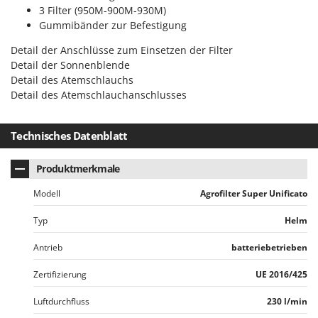
Sprühgeräte für Pflanzenbehandlung
Infaco
3 Filter (950M-900M-930M)
Stäubegeräte für Traktor
Gummibänder zur Befestigung
Intec
Staubsauger - Elektrobesen
Detail der Anschlüsse zum Einsetzen der Filter
Intex
Detail der Sonnenblende
Iseki
T
Detail des Atemschlauchs
Teppichreiniger und Teppichbodenreiniger
Detail des Atemschlauchanschlusses
Italyco
Thermische und mechanische Unkrautbrenner
ITM
Tomatenpressen
Technisches Datenblatt
J
Tragbare Powerstationen
JOLLY ITALIA
Produktmerkmale
Traktor-Heckenscheren mit Ausleger
K
Modell
Agrofilter Super Unificato
KAAZ
U
Umfüllpumpen
Karcher
Typ
Helm
Umkehrfräsen
Kasco
Antrieb
batteriebetrieben
Kemper
V
Vakuumiergeräte
Zertifizierung
UE 2016/425
Kenwood
Vertikutierer
Luftdurchfluss
230 l/min
Keter