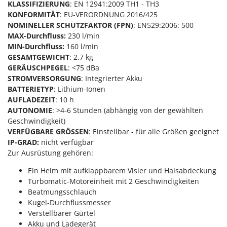
Reinigungsmaschinen für Fassaden, Fenster und PV-Anlagen
KLASSIFIZIERUNG
: EN 12941:2009 TH1 - TH3
GreenBay
KONFORMITÄT
: EU-VERORDNUNG 2016/425
Rührtöpfe mit Elektrischem Rührwerk
Greenworks
NOMINELLER SCHUTZFAKTOR (FPN)
: EN529:2006: 500
Rupfmaschinen
MAX-Durchfluss:
230 l/min
GRIFO
MIN-Durchfluss:
160 l/min
S
GVS
GESAMTGEWICHT
: 2,7 kg
Sämaschinen und Düngerstreuer
GERÄUSCHPEGEL
: <75 dBa
GYS
Scheibenpflüge
STROMVERSORGUNG
: Integrierter Akku
BATTERIETYP
: Lithium-Ionen
H
Schneefräsen
Hailo
AUFLADEZEIT
: 10 h
Schneeräumer
AUTONOMIE
: >4-6 Stunden (abhängig von der gewählten
Helvi
Geschwindigkeit)
Schrotmühlen - elektrisch
Henx
VERFÜGBARE GRÖSSEN
: Einstellbar - für alle Größen geeignet
Schwader für Traktoren
IP-GRAD:
nicht verfügbar
HiKOKI
Schweißgeräte
Zur Ausrüstung gehören:
Honda
Seilwinden - Motorseilwinden
Ein Helm mit aufklappbarem Visier und Halsabdeckung
Turbomatic-Motoreinheit mit 2 Geschwindigkeiten
I
Sichelmähwerke für Traktoren
Idromatic
Beatmungsschlauch
Sichelmulcher für Traktoren
Kugel-Durchflussmesser
Il-Tec
Sortierer für Oliven
Verstellbarer Gürtel
Imperia
Akku und Ladegerät