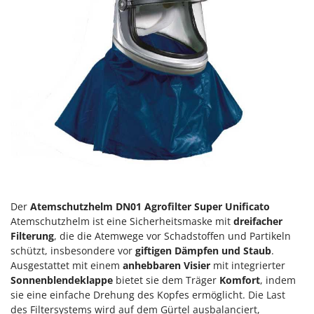
Heckenscheren
Comet
Heißluftfritteusen
Cresco
Heizkanonen und Elektroheizer
Cruccolini
Hochdruckreiniger
CTEK
Hochgrasmäher
D
Holzbacköfen Außenbereich für Pizza und Braten
Dal Degan
Holzspalter
DCG
Hubwagen
Deca
DeWalt
K
Kabelpflüge für die Drainage
Di Martino
Der
Atemschutzhelm DN01 Agrofilter Super Unificato
Kartoffellegemaschine für Traktoren
Diavola Pro
Atemschutzhelm ist eine Sicherheitsmaske mit
dreifacher
Filterung
, die die Atemwege vor Schadstoffen und Partikeln
Kartoffelroder für Traktoren
Diesse
schützt, insbesondere vor
giftigen Dämpfen und Staub
.
Kehrmaschinen
Docma
Ausgestattet mit einem
anhebbaren Visier
mit integrierter
Kettensägen
Sonnenblendeklappe
bietet sie dem Träger
Komfort
, indem
Dominion
sie eine einfache Drehung des Kopfes ermöglicht. Die Last
Kippbare Heckschaufeln für Traktoren
Dreame
des Filtersystems wird auf dem Gürtel ausbalanciert,