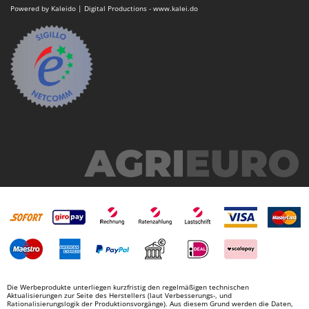
WIDU
Powered by Kaleido | Digital Productions - www.kalei.do
Wiper EcoRobot
Wolf Garten
Wortex
Worx
Y
Yard Force
Z
Zanon
Zephir
ZGrills
Zodiac
Zomax
Die Werbeprodukte unterliegen kurzfristig den regelmäßigen technischen
Aktualisierungen zur Seite des Herstellers (laut Verbesserungs-, und
Rationalisierungslogik der Produktionsvorgänge). Aus diesem Grund werden die Daten,