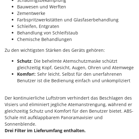
M
Schädlingsbekämpfung
Mähroboter
Famag
Bauwesen und Werften
Maisentkörnungsmaschinen
Zementwerke
Famur
Farbspritzwerkstätten und Glasfaserbehandlung
Manuelle Heckenscheren
FARMER
Schleifen, Entgraten
Mehrzweck-Sauggeräte
FBC
Behandlung von Schleifstaub
Chemische Behandlungen
Minibacköfen
Ferrari Group
Motorhacken - Gartenfräsen
Zu den wichtigsten Stärken des Geräts gehören:
Ferroni
Motorspritzen
Ferrua
Schutz
: Die behelmte Atemschutzmaske schützt
Mulcher für Traktor
gleichzeitig Kopf, Gesicht, Augen, Ohren und Atemwege
FIAC
Komfor
t: Sehr leicht. Selbst für den unerfahrenen
FIEM
Benutzer ist die Bedienung einfach und unkompliziert
N
Notstromaggregat
Fimar
Nudelmaschinen
FINI
Der kontinuierliche Luftstrom verhindert das Beschlagen des
Visiers und eliminiert jegliche Atemanstrengung, während er
Fiorentini
O
gleichzeitig Schutz und Komfort für den Benutzer bietet. ABS-
Obstmühlen Obsthäcksler Obstmuser
Fiskars
Schale mit aufklappbarem Panoramavisier und
Obstpressen
Sonnenblende.
Flymo
Drei Filter im Lieferumfang enthalten.
Olivenernter und Schüttler
Fontana Forni