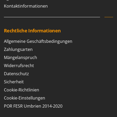
Omas
Kontaktinformationen
Ompagrill
Ooni
Oriental Koshin
Rechtliche Informationen
Outdoorchef
Allgemeine Geschäftsbedingungen
P
Zahlungsarten
Palazzetti
Palumbo Pavi
Mängelanspruch
Partisani
Widerrufsrecht
Paterlini
Datenschutz
Philips
Sicherheit
Pramac
Cookie-Richtlinien
Prismafood
Cookie-Einstellungen
POR FESR Umbrien 2014-2020
R
R.G.V.