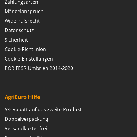
Zahlungsarten
Forest Master
P
Palettengabeln für Traktoren
Mängelanspruch
Francini
Pelletpressen
Widerrufsrecht
G
Pflüge für Traktor
Datenschutz
G3 Ferrari
Planierschilder für Traktoren
Sicherheit
Gardena
Plasmaschneider
Cookie-Richtlinien
Garofalo
Poolroboter
Cookie-Einstellungen
GeoTech
Pools
POR FESR Umbrien 2014-2020
GeoTech Pro
Poolstaubsauger
Gierre
Ginko - MGM
R
Rasenmäher
Gipeco
AgriEuro Hilfe
Rasensodenschneider
Girmi
5% Rabatt auf das zweite Produkt
Rasentraktoren Aufsitzmäher
Goodyear
Doppelverpackung
Rasentrimmer - Kantenschneider
GRAEF
Versandkostenfrei
Rasentrimmer - Motorsensen - Freischneider
Gre