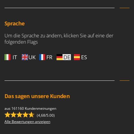
Sprühgeräte für Pflanzenbehandlung
Infaco
Stäubegeräte für Traktor
Intec
Staubsauger - Elektrobesen
Intex
Sprache
Iseki
T
Um die Sprache zu ändern, klicken Sie auf eine der
Teppichreiniger und Teppichbodenreiniger
Italyco
folgenden Flags
Thermische und mechanische Unkrautbrenner
ITM
Tomatenpressen
IT
UK
FR
DE
ES
J
Tragbare Powerstationen
JOLLY ITALIA
Traktor-Heckenscheren mit Ausleger
K
KAAZ
U
Umfüllpumpen
Karcher
Das sagen unsere Kunden
Umkehrfräsen
Kasco
aus 161160 Kundenmeinungen
Kemper
V
Vakuumiergeräte
(4,68/5.00)
Kenwood
Alle Bewertungen anzeigen
Vertikutierer
Keter