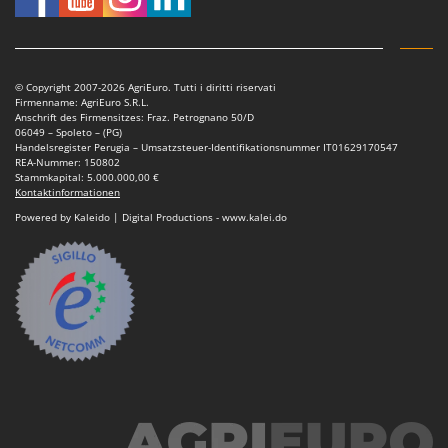
Makita
MAMMAMIA
Marcato
© Copyright 2007-2026 AgriEuro. Tutti i diritti riservati
Marina Systems
Firmenname: AgriEuro S.R.L.
Anschrift des Firmensitzes: Fraz. Petrognano 50/D
Master
06049 – Spoleto – (PG)
Handelsregister Perugia – Umsatzsteuer-Identifikationsnummer IT01629170547
Mastercook
REA-Nummer: 150802
Stammkapital: 5.000.000,00 €
McCulloch
Kontaktinformationen
Powered by Kaleido | Digital Productions - www.kalei.do
MCH
Michelin
Mille
Minox
Mockmill
More than chef
MOSA
MOVA