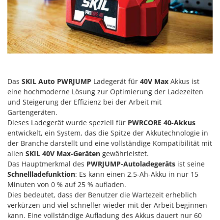
Flockenquetschen
Bosch
Furchenzieher für Traktoren
Brumi
BullMach
G
Gartengrills
C
Gartenpumpen
C.EL.ME.
Gebläsespritzen für Traktoren
Calory Forni
Das
SKIL Auto PWRJUMP
Ladegerät für
40V Max
Akkus ist
eine hochmoderne Lösung zur Optimierung der Ladezeiten
Gerätehäuser
Campagnola
und Steigerung der Effizienz bei der Arbeit mit
Getreidemühlen
Campingaz
Gartengeräten.
Grabenfräsen
Dieses Ladegerät wurde speziell für
PWRCORE 40-Akkus
Castelgarden
entwickelt, ein System, das die Spitze der Akkutechnologie in
Grubber - Tiefenlockerer
Castellari
der Branche darstellt und eine vollständige Kompatibilität mit
Grubber für Traktor
allen
SKIL 40V Max-Geräten
gewährleistet.
Ceccato Olindo
Das Hauptmerkmal des
PWRJUMP-Autoladegeräts
ist seine
Char-Broil
H
Schnellladefunktion
: Es kann einen 2,5-Ah-Akku in nur 15
Häcksler
Classe
Minuten von 0 % auf 25 % aufladen.
Handsägen auf Verlängerung
Dies bedeutet, dass der Benutzer die Wartezeit erheblich
Clementi
verkürzen und viel schneller wieder mit der Arbeit beginnen
Heckcontainer für Traktoren
Cofra
kann. Eine vollständige Aufladung des Akkus dauert nur 60