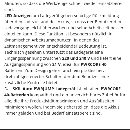
Heckenscheren
Minuten, so dass die Werkzeuge schnell wieder einsatzbereit
Comet
sind.
Heißluftfritteusen
Cresco
LED-Anzeigen
am Ladegerät geben sofortige Rückmeldung
Heizkanonen und Elektroheizer
über den Ladezustand des Akkus, so dass der Benutzer den
Cruccolini
Ladevorgang leicht überwachen und seine Arbeitszeit besser
Hochdruckreiniger
CTEK
einteilen kann. Diese Funktion ist besonders nützlich in
Hochgrasmäher
dynamischen Arbeitsumgebungen, in denen das
D
Holzbacköfen Außenbereich für Pizza und Braten
Zeitmanagement von entscheidender Bedeutung ist.
Dal Degan
Technisch gesehen unterstützt das Ladegerät eine
Holzspalter
DCG
Eingangsspannung zwischen
220 und 240 V
und liefert eine
Hubwagen
Ausgangsspannung von
21 V
, ideal für
PWRCORE 40
Deca
Batterien. Zum Design gehört auch ein praktischer,
DeWalt
K
drehzahlgesteuerter Schalter, der dem Benutzer eine
Kabelpflüge für die Drainage
Di Martino
zusätzliche Kontrolle bietet.
Das
SKIL Auto PWRJUMP-Ladegerät
ist mit allen
PWRCORE
Kartoffellegemaschine für Traktoren
Diavola Pro
40-Batterien
kompatibel und ein unverzichtbares Zubehör für
Kartoffelroder für Traktoren
Diesse
alle, die ihre Produktivität maximieren und Ausfallzeiten
Kehrmaschinen
minimieren wollen, indem sie sicherstellen, dass die Akkus
Docma
immer geladen und bei Bedarf einsatzbereit sind.
Kettensägen
Dominion
Kippbare Heckschaufeln für Traktoren
Dreame