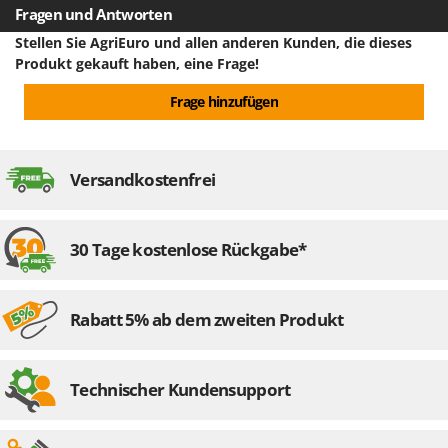
Klimaanlagen – Klimageräte
Fragen und Antworten
E
Knetmaschinen
Stellen Sie AgriEuro und allen anderen Kunden, die dieses
Echo
Produkt gekauft haben, eine Frage!
Knochensägen
EcoFlow
Kompressoren - elektrisch
Frage hinzufügen
Edilmark
Kompressoren für Ernte und Baumschnitt
Effeuno
Kreiseleggen
Einhell
Versandkostenfrei
Küchenreiben - elektrisch
Elegen
Kükenaufzuchtboxen
Energy Gruppi
30 Tage kostenlose Rückgabe*
Enotecnica Pillan
L
Laderampe aus Aluminium
Eschenfelder
Laubsauger - Laubbläser
EuroMech
Rabatt 5% ab dem zweiten Produkt
Laubsauger auf Rädern
Eurosystems
Luftentfeuchter
Technischer Kundensupport
F
Luftkühler
FAC
Fama Industrie