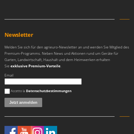
Vogelscheuchen - Vogelabwehr
KitchenAid
W
Komo
Wasserpumpen
L
Wasserpumpen für Traktoren
Laica
Newsletter
Wein- und Obstpressen
Lampacrescia - MGM
Wein- und Ölschichtenfilter
Melden Sie sich für den agrieuro-Newsletter an und werden Sie Mitglied des
Landxcape
Weitere Produkte
Premium-Programms. Neben News und Aktionen rund um Geräte für
LAR Casalinghi
Garten, Landwirtschaft, Haushalt und dem Heimwerken erhalten
Wiesenwalzen für Traktor
Lavor
Sie
exklusive Premium-Vorteile
.
Wippsägen
Linea VZ
Email
Wurstfüller
Lisam
Es ist ein Fehler aufgetreten
Accetto la
Datenschutzbestimmungen
Z
Lotusgrill
Zerstäuber
M
Zinkeneggen
M.A.I.BO.
Zubehör für Rasentraktoren
Macom
Macte Ovens