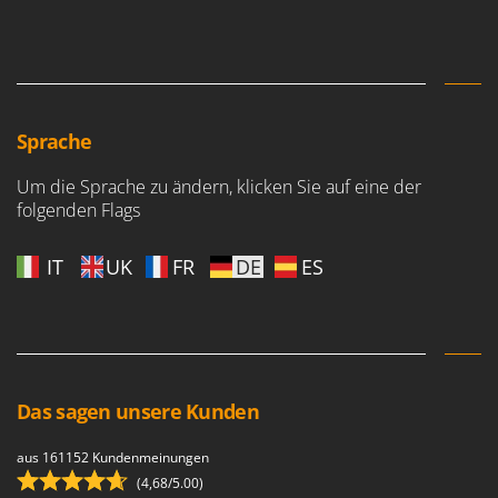
WIDU
Wiper EcoRobot
Wolf Garten
Wortex
Sprache
Worx
Um die Sprache zu ändern, klicken Sie auf eine der
Y
Yard Force
folgenden Flags
Z
IT
UK
FR
DE
ES
Zanon
Zephir
ZGrills
Zodiac
Zomax
Das sagen unsere Kunden
aus 161152 Kundenmeinungen
(4,68/5.00)