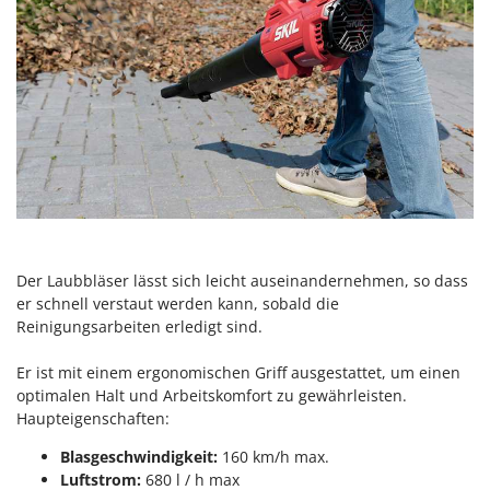
Forest Master
P
Palettengabeln für Traktoren
Francini
Pelletpressen
G
Pflüge für Traktor
G3 Ferrari
Planierschilder für Traktoren
Gardena
Plasmaschneider
Garofalo
Poolroboter
GeoTech
Pools
GeoTech Pro
Poolstaubsauger
Gierre
Der Laubbläser lässt sich leicht auseinandernehmen, so dass
er schnell verstaut werden kann, sobald die
Ginko - MGM
R
Reinigungsarbeiten erledigt sind.
Rasenmäher
Gipeco
Rasensodenschneider
Er ist mit einem ergonomischen Griff ausgestattet, um einen
Girmi
Rasentraktoren Aufsitzmäher
optimalen Halt und Arbeitskomfort zu gewährleisten.
Goodyear
Haupteigenschaften:
Rasentrimmer - Kantenschneider
GRAEF
Blasgeschwindigkeit:
160 km/h max.
Rasentrimmer - Motorsensen - Freischneider
Gre
Luftstrom:
680 l / h max