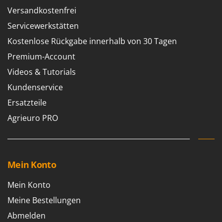
Tornado
Versandkostenfrei
Tre Spade
Servicewerkstätten
Trev - Abrek - TecnoVIR
Kostenlose Rückgabe innerhalb von 30 Tagen
Trotec
Premium-Account
Troy-Bilt
Videos & Tutorials
Kundenservice
U
Udor
Ersatzteile
Unger
Agrieuro PRO
V
Verdemax
Vesco
Mein Konto
Volpi
Mein Konto
W
Waldner
Meine Bestellungen
Weber
Abmelden