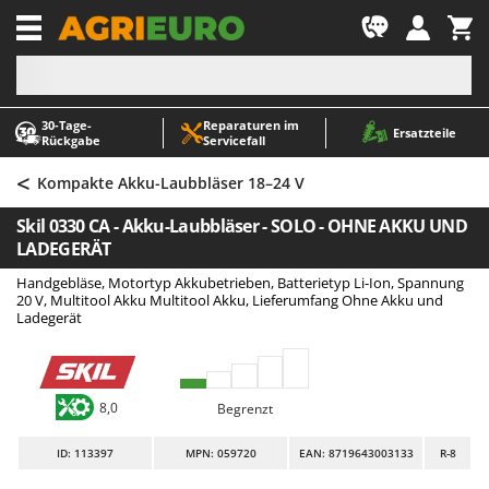
-1
30‑Tage-
Reparaturen im
A
A
Ersatzteile
Rückgabe
Servicefall
Abbeermaschinen - Traubenmühlen
ABAC
<
Abfüllgeräte
AgriEuro Premium
Kompakte Akku-Laubbläser 18–24 V
Akku Gartenscheren
AgriEuro TOP-LINE
Skil 0330 CA - Akku-Laubbläser - SOLO - OHNE AKKU UND
Akku Gras- und Strauchscheren
AGT
LADEGERÄT
Akku-Stichsägen
Aima
Handgebläse, Motortyp Akkubetrieben, Batterietyp Li-Ion, Spannung
20 V, Multitool Akku Multitool Akku, Lieferumfang Ohne Akku und
Allzwecktransporter - Motorschubkarren
Airmec
Ladegerät
Alu-Teleskopleitern
AL-KO
Anbaubagger Heckbagger für Traktoren
ALA 2000
Arbeitsschutzkleidung
Alce
8,0
Begrenzt
Aschesauger
Alpina
ID
: 113397
MPN: 059720
EAN: 8719643003133
R-8
Astkettensägen - Hochentaster
Ama