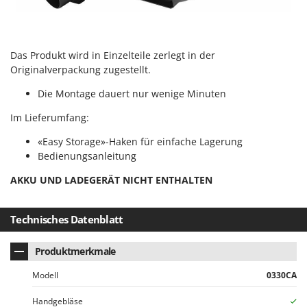
Mowox
MTD
Das Produkt wird in Einzelteile zerlegt in der
N
New O.M.R.A.
Originalverpackung zugestellt.
Nilfisk
Die Montage dauert nur wenige Minuten
Ninja
Im Lieferumfang:
Novatec
«Easy Storage»-Haken für einfache Lagerung
Novital
Bedienungsanleitung
NuAir
AKKU UND LADEGERÄT NICHT ENTHALTEN
NuovaFac
Technisches Datenblatt
O
Officine Savioli
Produktmerkmale
Oliviero
Olix
Modell
0330CA
OMA
Handgebläse