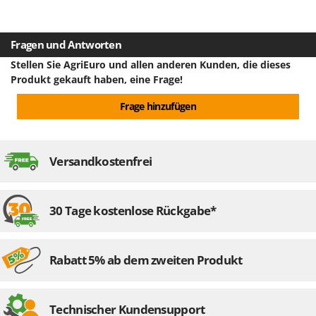
Spannung
20 V
Rato
Verpackung
Originalverpackung
Reber
Herstellungsland
CHN
Abmessung Verpackung/en cm (LxBxH)
52x27x24 cm
Fragen und Antworten
Redback
Montagezeit
5 Minuten
Stellen Sie AgriEuro und allen anderen Kunden, die dieses
Resto Italia
Produkt gekauft haben, eine Frage!
Ribimex
Frage hinzufügen
Ripartrak
Ritter
River Systems
Versandkostenfrei
Robomow
Rossofuoco
30 Tage kostenlose Rückgabe*
Rover Pompe
Royal Food
Rabatt 5% ab dem zweiten Produkt
Ryobi
S
S.T.P.
Technischer Kundensupport