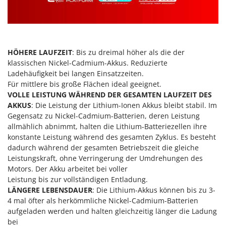
Sprühgeräte für Pflanzenbehandlung
Infaco
Stäubegeräte für Traktor
Intec
Staubsauger - Elektrobesen
Intex
HÖHERE LAUFZEIT
: Bis zu dreimal höher als die der
Iseki
T
Teppichreiniger und Teppichbodenreiniger
klassischen Nickel-Cadmium-Akkus. Reduzierte
Italyco
Ladehäufigkeit bei langen Einsatzzeiten.
Thermische und mechanische Unkrautbrenner
ITM
Für mittlere bis große Flächen ideal geeignet.
Tomatenpressen
VOLLE LEISTUNG WÄHREND DER GESAMTEN LAUFZEIT DES
AKKUS
J
: Die Leistung der Lithium-Ionen Akkus bleibt stabil. Im
Tragbare Powerstationen
JOLLY ITALIA
Gegensatz zu Nickel-Cadmium-Batterien, deren Leistung
Traktor-Heckenscheren mit Ausleger
allmählich abnimmt, halten die Lithium-Batteriezellen ihre
K
konstante Leistung während des gesamten Zyklus. Es besteht
KAAZ
U
dadurch während der gesamten Betriebszeit die gleiche
Umfüllpumpen
Karcher
Leistungskraft, ohne Verringerung der Umdrehungen des
Umkehrfräsen
Motors. Der Akku arbeitet bei voller
Kasco
Leistung bis zur vollständigen Entladung.
Kemper
V
LÄNGERE LEBENSDAUER
: Die Lithium-Akkus können bis zu 3-
Vakuumiergeräte
4 mal öfter als herkömmliche Nickel-Cadmium-Batterien
Kenwood
Vertikutierer
aufgeladen werden und halten gleichzeitig länger die Ladung
Keter
bei