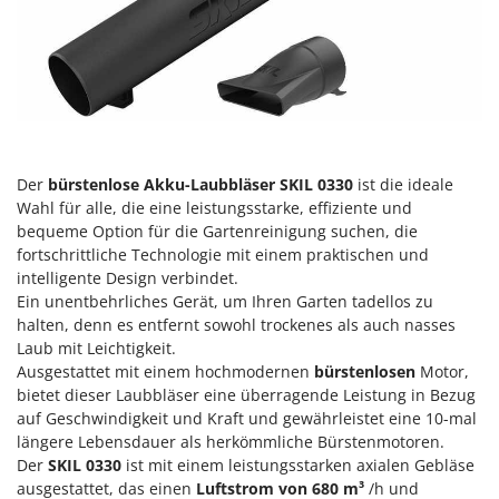
Heckenscheren
Comet
Heißluftfritteusen
Cresco
Heizkanonen und Elektroheizer
Cruccolini
Hochdruckreiniger
CTEK
Hochgrasmäher
D
Holzbacköfen Außenbereich für Pizza und Braten
Dal Degan
Der
bürstenlose Akku-Laubbläser SKIL 0330
ist die ideale
Wahl für alle, die eine leistungsstarke, effiziente und
Holzspalter
DCG
bequeme Option für die Gartenreinigung suchen, die
Hubwagen
Deca
fortschrittliche Technologie mit einem praktischen und
intelligente Design verbindet.
DeWalt
K
Ein unentbehrliches Gerät, um Ihren Garten tadellos zu
Kabelpflüge für die Drainage
Di Martino
halten, denn es entfernt sowohl trockenes als auch nasses
Kartoffellegemaschine für Traktoren
Laub mit Leichtigkeit.
Diavola Pro
Ausgestattet mit einem hochmodernen
bürstenlosen
Motor,
Kartoffelroder für Traktoren
Diesse
bietet dieser Laubbläser eine überragende Leistung in Bezug
Kehrmaschinen
Docma
auf Geschwindigkeit und Kraft und gewährleistet eine 10-mal
längere Lebensdauer als herkömmliche Bürstenmotoren.
Kettensägen
Dominion
Der
SKIL 0330
ist mit einem leistungsstarken axialen Gebläse
Kippbare Heckschaufeln für Traktoren
Dreame
ausgestattet, das einen
Luftstrom von
680 m³
/h und