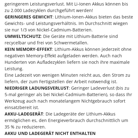
Vogelscheuchen - Vogelabwehr
geringerem Leistungsverlust. Mit Li-Ionen Akkus können bis
KitchenAid
zu 2.000 Ladezyklen durchgeführt werden!
W
Komo
GERINGERES GEWICHT
: Lithium-Ionen-Akkus bieten das beste
Wasserpumpen
Gewichts- und Leistungsverhältnis. Im Durchschnitt wiegen
L
Wasserpumpen für Traktoren
sie nur 1/3 von Nickel-Cadmium-Batterien.
Laica
Wein- und Obstpressen
UMWELTSCHUTZ
: Die Geräte mit Lithium-Batterie sind
Lampacrescia - MGM
recycelbar und frei von Schwermetallen.
Wein- und Ölschichtenfilter
KEIN MEMORY-EFFEKT
: Lithium-Akkus können jederzeit ohne
Landxcape
Weitere Produkte
negativen Memory-Effekt aufgeladen werden. Auch nach
LAR Casalinghi
Hunderten von Aufladezyklen liefern sie noch ihre maximale
Wiesenwalzen für Traktor
Lavor
Leistung.
Wippsägen
Eine Ladezeit von wenigen Minuten reicht aus, den Strom zu
Linea VZ
liefern, der zum Fertigstellen der Arbeit notwendig ist.
Wurstfüller
Lisam
NIEDRIGER LADUNGSVERLUST
: Geringer Ladeverlust (bis zu
5-mal geringer als bei Nickel-Cadmium-Batterien), so dass Ihr
Z
Lotusgrill
Zerstäuber
Werkzeug auch nach monatelangem Nichtgebrauch sofort
einsatzbereit ist.
M
Zinkeneggen
M.A.I.BO.
AKKU-LADEGERÄT
: Die Ladegeräte der Lithium-Akkus
Zubehör für Rasentraktoren
ermöglichen es, den Energieverbrauch durchschnittlich um
Macom
35 % zu reduzieren.
Macte Ovens
AKKU UND LADEGERÄT NICHT ENTHALTEN