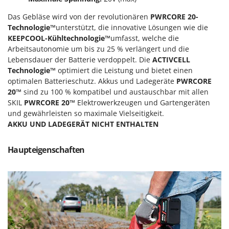
M
Mähroboter
Famag
Das Gebläse wird von der revolutionären
PWRCORE 20-
Maisentkörnungsmaschinen
Famur
Technologie™
unterstützt, die innovative Lösungen wie die
Manuelle Heckenscheren
KEEPCOOL-Kühltechnologie™
umfasst, welche die
FARMER
Arbeitsautonomie um bis zu 25 % verlängert und die
Mehrzweck-Sauggeräte
FBC
Lebensdauer der Batterie verdoppelt. Die
ACTIVCELL
Minibacköfen
Ferrari Group
Technologie™
optimiert die Leistung und bietet einen
Motorhacken - Gartenfräsen
optimalen Batterieschutz. Akkus und Ladegeräte
PWRCORE
Ferroni
20™
sind zu 100 % kompatibel und austauschbar mit allen
Motorspritzen
Ferrua
SKIL
PWRCORE 20™
Elektrowerkzeugen und Gartengeräten
Mulcher für Traktor
und gewährleisten so maximale Vielseitigkeit.
FIAC
AKKU UND LADEGERÄT NICHT ENTHALTEN
FIEM
N
Notstromaggregat
Fimar
Haupteigenschaften
Nudelmaschinen
FINI
Fiorentini
O
Obstmühlen Obsthäcksler Obstmuser
Fiskars
Obstpressen
Flymo
Olivenernter und Schüttler
Fontana Forni