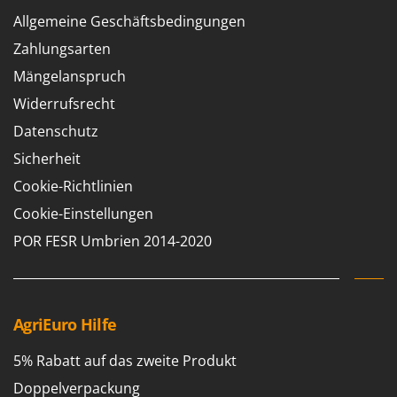
Spiralmac
Allgemeine Geschäftsbedingungen
Spring Protezione
Zahlungsarten
Spyro
Mängelanspruch
Stanley
Widerrufsrecht
Stiga
Datenschutz
Stocker
Sicherheit
Sunseeker
Cookie-Richtlinien
T
Cookie-Einstellungen
Tecla
POR FESR Umbrien 2014-2020
TecnoGen
Tellarini Pompe
Telwin
AgriEuro Hilfe
Tenco
Tineco
5% Rabatt auf das zweite Produkt
Titania
Doppelverpackung