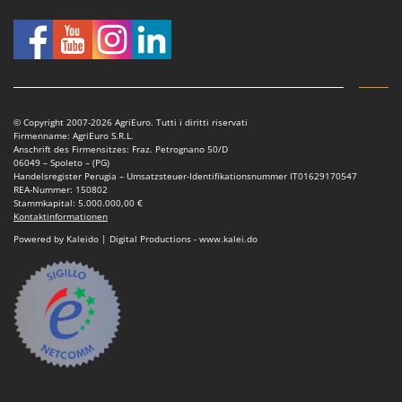
© Copyright 2007-2026 AgriEuro. Tutti i diritti riservati
Firmenname: AgriEuro S.R.L.
Anschrift des Firmensitzes: Fraz. Petrognano 50/D
06049 – Spoleto – (PG)
Handelsregister Perugia – Umsatzsteuer-Identifikationsnummer IT01629170547
REA-Nummer: 150802
Stammkapital: 5.000.000,00 €
Kontaktinformationen
Powered by Kaleido | Digital Productions - www.kalei.do