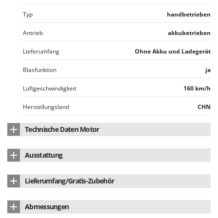
Omas
Typ
handbetrieben
Ompagrill
Antrieb
akkubetrieben
Ooni
Oriental Koshin
Lieferumfang
Ohne Akku und Ladegerät
Outdoorchef
Blasfunktion
ja
P
Luftgeschwindigkeit
160 km/h
Palazzetti
Palumbo Pavi
Herstellungsland
CHN
Partisani
Technische Daten Motor
Paterlini
Motormarke
Skil
Philips
Ausstattung
Pramac
Motortyp
Akkubetrieben
Multitool Akku
Multitool Akku
Prismafood
Lieferumfang/Gratis-Zubehör
Batterietyp
Li-Ion
Bedienungsanleitung
ja
R
Versorgung
batteriebetrieben
Abmessungen
R.G.V.