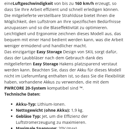
Klimaanlagen – Klimageräte
eine
Luftgeschwindigkeit
von bis zu
160
km/h
erzeugt, so
E
dass Sie Ihre Arbeit effizient und schnell erledigen können.
Knetmaschinen
Echo
Die mitgelieferte verstellbare Strahldüse bietet Ihnen die
Knochensägen
Möglichkeit, den Luftstrom an Ihre spezifischen Bedürfnisse
EcoFlow
anzupassen und so die Blaseffektivität zu optimieren.
Kompressoren - elektrisch
Edilmark
Leichtigkeit und Ergonomie zeichnen dieses Modell aus, das
Kompressoren für Ernte und Baumschnitt
Effeuno
bequem mit einer Hand bedient werden kann, was die Arbeit
weniger ermüdend und handlicher macht.
Kreiseleggen
Einhell
Das einzigartige
Easy Storage
Design von SKIL sorgt dafür,
Küchenreiben - elektrisch
Elegen
dass der Laubbläser nach dem Gebrauch dank des
Kükenaufzuchtboxen
mitgelieferten
Easy Storage
Hakens platzsparend verstaut
Energy Gruppi
werden kann. Beachten Sie, dass der Akku für dieses Modell
Enotecnica Pillan
L
nicht im Lieferumfang enthalten ist, so dass Sie die Flexibilität
Laderampe aus Aluminium
haben, vorhandene Akkus zu verwenden, die mit dem
Eschenfelder
PWRCORE 20-System
kompatibel sind ™.
Laubsauger - Laubbläser
EuroMech
Technische Daten:
Laubsauger auf Rädern
Eurosystems
Akku-Typ:
Lithium-Ionen.
Luftentfeuchter
Nettogewicht (ohne Akku):
1,9 kg.
F
Luftkühler mit Wasserverdunstung
FAC
Gebläse Typ:
Jet, um die Effizienz der
Luftstromerzeugung zu maximieren.
Fama Industrie
Maximale Spannung:
20V (max)