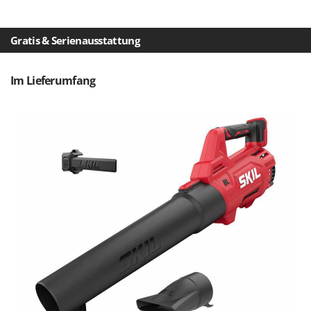
Makita
MAMMAMIA
Gratis & Serienausstattung
Marcato
Marina Systems
Im Lieferumfang
Master
Mastercook
McCulloch
MCH
Michelin
Mille
Minox
Mockmill
More than chef
MOSA
MOVA